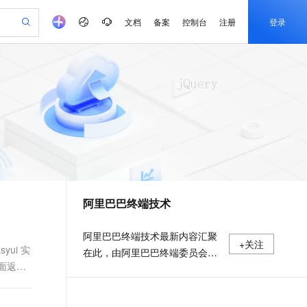
文档
备案
控制台
注册
登录
验
作计划
器
AI 活动
专业服务
服务伙伴合作计划
开发者社区
加入我们
产品动态
服务平台百炼
阿里云 OPC 创新助力计划
一站式生成采购清单，支持单品或批量购买
io：打造专属 AI 语音助手
S产品伙伴计划（繁花）
峰会
CS
造的大模型服务与应用开发平台
一句话生成原生可编辑精美 PPT 文稿
AI 生产力先锋
Al MaaS 服务伙伴赋能合作
域名
博文
Careers
至高可申请百万元
Qwen3.8-Max 模型上线
开启高性价比 AI 编程新体验
弹性可伸缩的云计算服务
Qwen-Audio-3.0-Realtime 端到端实时语音角色扮演
输入一句话想法, 轻松生成专业的 PPT
先锋实践拓展 AI 生产力的边界
Token 补贴，五大权
计划
海大会
伙伴信用分合作计划
商标
问答
社会招聘
益加速 OPC 成功
eek-V4-Pro
SS
一键部署幻兽帕鲁游戏服务器
飞天发布时刻
HOT
Open Search 向量检索版支
划
备案
电子书
校园招聘
pSeek-V4-Pro
视频创作，一键激活电商全链路生产力
稳定、安全、高性价比、高性能的云存储服务
一键购买专属联机服务器，轻松开启游戏
所见，即是所愿
持视频检索 Pipeline 功能
更多支持
划
公司注册
镜像站
视频生成
语音识别与合成
专属 QwenPaw
漫剧工坊：一站式动画创作平台
AI 实训营
HOT
应用身份服务 (IDaaS)
合作伙伴培训与认证
阿里巴巴终端技术
划
上云迁移
站生成，高效打造优质广告素材
全接入的云上超级电脑
从聊天伙伴进化为能主动干活的本地数字员工
快速生产连贯的高质量长漫剧
从基础到进阶，Agent 创客手把手教你
OpenClaw 管理能力上线
e-1.1-T2V
Qwen3-TTS-Flash
lScope
我要反馈
查询合作伙伴
畅细腻的高质量视频
离线语音合成大模型，多语言方言自适应，低延迟高稳定
n Alibaba Cloud ISV 合作
代维服务
建企业门户网站
10 分钟搭建微信、支付宝小程序
MaxCompute MaxFrame 提
阿里巴巴终端技术最新内容汇聚
+关注
创新加速
ope
登录合作伙伴管理后台
我要建议
站，无忧落地极速上线
以可视化方式快速构建移动和 PC 门户网站
国内短信简单易用，安全可靠，秒级触达，全球覆盖200+国家和地区。
高效部署网站，快速应用到小程序
供自动弹性内存功能
ui 实
在此，由阿里巴巴终端委员会官
e-1.1-I2V
Cosyvoice-V3-Flash
面返回
安全
方运营。阿里巴巴终端委员会是
畅自然，细节丰富
高表现力语音合成大模型，语音克隆听感自然
我要投诉
PolarDB
上云场景组合购
Milvus 弹性伸缩功能新增节
伴
阿里集团面向前端、客户端的虚
漫剧创作，剧本、分镜、视频高效生成
100%兼容MySQL、PostgreSQL，兼容Oracle，支持集中和分布式
覆盖90%+业务场景，专享组合折扣价
点支持范围
2V
VPN
Fun-ASR
拟技术组织。我们的愿景是着眼