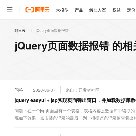
大模型
产品
解决方案
权益
定价
阿里云
jQuery页面数据报错
大模型
产品
解决方案
权益
定价
云市场
伙伴
服务
了解阿里云
精选产品
精选解决方案
普惠上云
产品定价
精选商城
成为销售伙伴
售前咨询
为什么选择阿里云
千问AI平台
jQuery页面数据报错 的
了解云产品的定价详情
大模型服务平台百炼
千问办公，解锁你的工作
普惠上云 官方力荐
分销伙伴
在线服务
网站建设
什么是云计算
大
大模型服务与应用平台
企业级Agent产品，直接
云服务器38元/年起，超
咨询伙伴
多端小程序
技术领先
云上成本管理
售后服务
轻量应用服务器
Agency Agents：拥
官方推荐返现计划
大模型
精选产品
精选解决方案
Salesforce 国际版订阅
稳定可靠
管理和优化成本
推荐新用户得奖励，单订单
销售伙伴合作计划
自助服务
友盟天域
安全合规
人工智能与机器学习
AI
文本生成
云数据库 RDS
HappyHorse 打造一
云工开物
无影生态合作计划
在线服务
问答
2020-06-07
来自：开发者社区
观测云
分析师报告
高校专属算力普惠，学生认
计算
互联网应用开发
Qwen3.8-Max
HOT
Salesforce On Alibaba C
工单服务
jquery easyui + jsp实现页面弹出窗口，并加载数据
智能体时代全能旗舰模型
Tuya 物联网平台阿里云
研究报告与白皮书
人工智能平台 PAI
快速拥有专属 OpenClaw
大模
Consulting Partner 合
大数据
容器
免费试用
短信专区
一站式AI开发、训练和推
问题：在一个jsp页面里有一个表格，表格内容是数据库中读取的，表格
蓝凌 OA
Qwen3.7-Plus
AI 大模型销售与服务生
现代化应用
现如下效果：点击某条记录的最后一列，根据该条记录值查看出相
存储
天池大赛
能看、能想、能动手的多模
云解析DNS
解决方案免费试用 新老
电子合同
的内容。表格的每条记录最后一列都要求能执行该操作。使用jquery 
最高领取价值200元试用
安全
网络与CDN
AI 算法大赛
Qwen3-VL-Plus
畅捷通