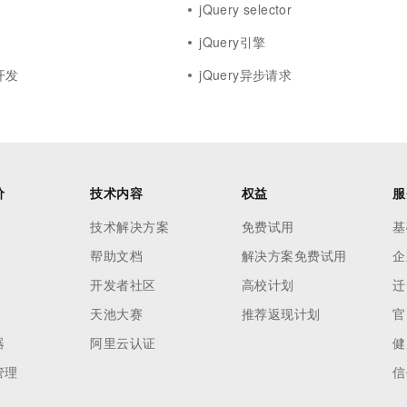
jQuery selector
jQuery引擎
b开发
jQuery异步请求
价
技术内容
权益
服
技术解决方案
免费试用
基
帮助文档
解决方案免费试用
企
开发者社区
高校计划
迁
天池大赛
推荐返现计划
官
器
阿里云认证
健
管理
信