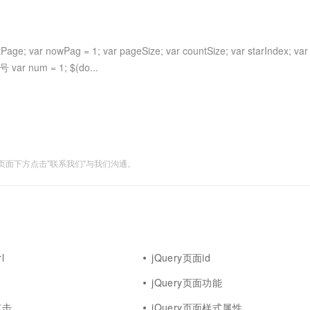
服务生态伙伴
视觉 Coding、空间感知、多模态思考等全面升级
1M上下文，专为长程任务能力而生
云工开物
企业应用
Works
Night Plan 支持 Qwen 3.8-Max
云原生大数据计算服务 MaxCompute
AI 办公
容器服务 Kub
NEW
Red Hat
30+ 款产品免费体验
Data Agent 驱动的一站式 Data+AI 开发治理平台
夜间 5 折，Qwen/Meoo/TokenPlan 客户专享
面向分析的企业级SaaS模式云数据仓库
AI智能应用
提供一站式管
科研合作
ERP
堂（旗舰版）
SUSE
owPag = 1; var pageSize; var countSize; var starIndex; var
智能客服
AI 应用构建
大模型原生
CRM
var num = 1; $(do...
防护产品
2个月
自动承接线索
建站小程序
Qoder
大模型服务平台百炼-应用模版
OA 办公系统
HOT
NEW
面向真实软件
个人版上线、团队版降价；千问3.8-Max首发发尝鲜
丰富多元化的应用模版和解决方案
力提升
财税管理
模板建站
万有无界
大模型服务平台百炼-智能体
400电话
定制建站
的模型效果
灵活可视化地构建企业级 Agent
面下方点击"联系我们"与我们沟通。
方案
广告营销
模板小程序
秒悟
人工智能平台 PAI
定制小程序
云端极速 AI 
新一代 AI 视频生成模型，深度适配广告营销等场景
AI Native 的算法工程平台，一站式完成建模、训练、推理服务部署
APP 开发
建站系统
l
jQuery页面id
AI 应用
10分钟微调：让0.6B模型媲美235B模
多模态数据信
jQuery页面功能
型
依托云原生高可用架构,实现Dify私有化部署
用1%尺寸在特定领域达到大模型90%以上效果
点击
jQuery页面样式属性