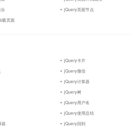
一个 AI 助手
超强辅助，Bol
即刻拥有 DeepSeek-R1 满血版
后台
jQuery页面节点
在企业官网、通讯软件中为客户提供 AI 客服
多种方案随心选，轻松解锁专属 DeepSeek
ad加载页面
jQuery卡片
盘
jQuery微信
jQuery计算器
jQuery树
jQuery用户名
jQuery使用总结
选择器
jQuery回到