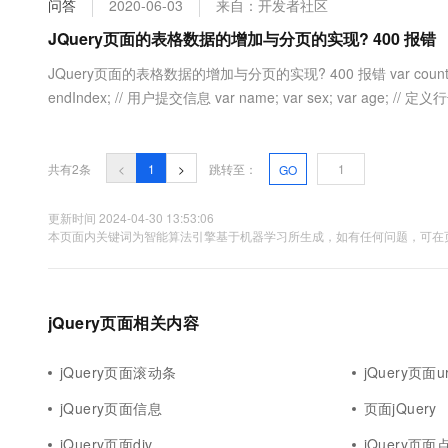
问答
2020-06-03
来自：开发者社区
大数据开发治理平台 Data
AI 产品 免费试用
网络
安全
云开发大赛
Tableau 订阅
JQuery页面的表格数据的增加与分页的实现? 400 报错
1亿+ 大模型 tokens 和 
可观测
入门学习赛
中间件
AI空中课堂在线直播课
JQuery页面的表格数据的增加与分页的实现? 400 报错 var countPage; var n
云防火墙
140+云产品 免费试用
大模型服务
endIndex; // 用户提交信息 var name; var sex; var age; // 定义行号 
上云与迁云
云原生的云上边界网络安全
产品新客免费试用，最长1
数据库
生态解决方案
千问AI平台-Token Plan
企业出海
大模型ACA认证体验
大数据计算
助力企业全员 AI 认知与能
行业生态解决方案
共有2条
<
1
>
跳转至：
GO
政企业务
媒体服务
千问AI平台-模型体验
开发者生态解决方案
在线体验全尺寸、多种模态
更新时间 2024-04-30 13:53:06
企业服务与云通信
本页面内关键词为智能算法引擎基于机器学习所生成，如有任何问题，可在页
AI 开发和 AI 应用解决
Happy 系列大模型
域名与网站
终端用户计算
jQuery页面相关内容
Serverless
大模型解决方案
jQuery页面滚动条
jQuery页面ur
开发工具
快速部署 Dify，高效搭建 
jQuery页面信息
页面jQuery
迁移与运维管理
jQuery页面div
jQuery页面