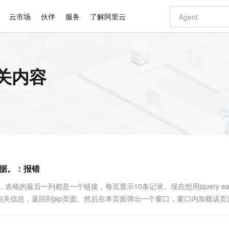
云市场
伙伴
服务
了解阿里云
AI 特惠
数据与 API
成为产品伙伴
企业增值服务
最佳实践
价格计算器
AI 场景体
基础软件
产品伙伴合
阿里云认证
市场活动
配置报价
大模型
相关内容
自助选配和估算价格
新方式
睿译宝，AI翻译排版一步到位
智启 AI 普惠权益
产品生态集成认证中心
企业支持计划
云上春晚
域名与网站
千问官方 MaaS 平台，为开发者和 Agent 而生，新用户赠送 1 亿 + tokens 额度
Qwen Aud
AI Coding
阿里云Maa
2026 阿里云
云服务器 E
为企业打
数据集
Windows
大模型认证
模型
NEW
NEW
交付可用成果
值低价云产品抢先购
上传文档即自动完成翻译和格式还原
至高享 1亿+免费 tokens，加速 Al 应用落地
提供智能易用的域名与建站服务
智能编程，一键
安全可靠、
产品生态伙伴
专家技术服务
云上奥运之旅
弹性计算合作
阿里云中企出
手机三要素
宝塔 Linux
全部认证
价格优势
有专属领域专家
GLM-5.2：长任务时代开源旗舰模型
阿里云 OPC 创新助力计划
千问大模型
即刻拥有 DeepS
AI 电商营销
对象存储 O
大模型
产品生态伙伴工作台
企业增值服务台
云栖战略参考
云存储合作计
云栖大会
身份实名认证
CentOS
训练营
推动算力普惠，释放技术红利
最高返9万
多领域专家智能体,一键组建 AI 虚拟交付团队
快速构建应用程序和网站，即刻迈出上云第一步
至高百万元 Token 补贴，加速一人公司成长
多元化、高性能、安全可靠的大模型服务
真正可用的 1M 上下文,一次完成代码全链路开发
轻松解锁专属 Dee
从图文生成到
云上的中国
数据库合作计
活动全景
短信
Docker
图片和
站式影视创作平台
Hermes Agent，打造自进化智能体
Token Plan 模型订阅计划
数字证书管理服务（原SSL证书）
5 分钟轻松部署
AI 广告创作
无影云电脑
企业成长
NEW
信息公告
看见新力量
云网络合作计
OCR 文字识别
JAVA
证享300元代金券
可视化编排打通从文字构思到成片全链路闭环
全托管，含MySQL、PostgreSQL、SQL Server、MariaDB多引擎
自主进化，持久记忆，越用越聪明
Qwen3.8-Max 首发尝鲜，限时加量 10 倍，夜间低至2折
实现全站HTTPS，呈现可信的WEB访问
图文、视频一
随时随地安
Kimi-K3
HappyHors
NEW
魔搭 Mode
loud
服务实践
官网公告
库数据。：报错
Kimi 最新旗舰模型，长程编程与推理利器
让文字生成流
金融模力时刻
Salesforce O
版
发票查验
全能环境
Claude Code + GStack 打造工程团队
千问办公，限时限量积分加倍
Qoder
低代码高效构
AI 建站
短信服务
型
NEW
作计划
计划
创新中心
魔搭 ModelSc
健康状态
理服务
让AI从“聊天伙伴”进化为能干活的“数字员工”
安装技能 GStack，拥有专属 AI 工程团队
你的AI工作搭子，覆盖日常办公高频场景
面向真实软件的智能体编程平台
0 代码专业建
的最后一列都是一个链接，每页显示10条记录。现在想用jquery easy
客户案例
天气预报查询
操作系统
Deepseek-v4-pro
HappyHors
态合作计划
关信息，返回到jsp页面。然后在本页面弹出一个窗口，窗口内加载该页
态智能体模型
旗舰 MoE 大模型，百万上下文与顶尖推理能力
图生视频，流
同享
万小智 AI 建站低至 15元/月
Qoder CN
AI 短剧/漫剧
云原生数据库 
快递物流查询
WordPress
成为服务伙
easyui 该怎么实现？
高校合作
点，立即开启云上创新
覆盖公网/内网、递归/权威、移动APP等全场景解析服务
送.CN域名，送备案服务码
基于千问大模型等，支持代码智能生成、研发智能问答
AI助力短剧
GLM-5.2
Wan2.7-T
Ubuntu