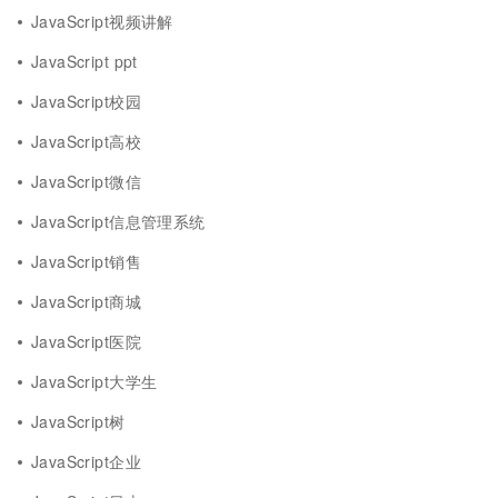
JavaScript视频讲解
JavaScript ppt
JavaScript校园
JavaScript高校
JavaScript微信
JavaScript信息管理系统
JavaScript销售
JavaScript商城
JavaScript医院
JavaScript大学生
JavaScript树
JavaScript企业