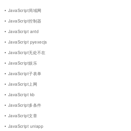
JavaScript局域网
JavaScript控制器
JavaScript antd
JavaScript pyexecjs
JavaScript无处不在
JavaScript娱乐
JavaScript子表单
JavaScript上网
JavaScript kb
JavaScript多条件
JavaScript文章
JavaScript uniapp