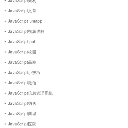
JavaScript架构
JavaScript文章
JavaScript uniapp
JavaScript视频讲解
JavaScript ppt
JavaScript校园
JavaScript高校
JavaScript小技巧
JavaScript微信
JavaScript信息管理系统
JavaScript销售
JavaScript商城
JavaScript医院