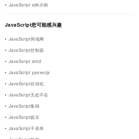
JavaScript sdk示例
JavaScript您可能感兴趣
JavaScript局域网
JavaScript控制器
JavaScript antd
JavaScript pyexecjs
JavaScript自动化
JavaScript无处不在
JavaScript集锦
JavaScript娱乐
JavaScript子表单