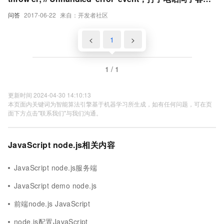
说我的端口并没有被占用，安全组也设置了，很头疼
问答
2017-06-22
来自：开发者社区
<
1
>
1 / 1
更新时间 2024-04-30 14:10:13
本页面内关键词为智能算法引擎基于机器学习所生成，如有任何问题，可在页
面下方点击"联系我们"与我们沟通。
JavaScript node.js相关内容
JavaScript node.js服务端
JavaScript demo node.js
前端node.js JavaScript
node.js配置JavaScript