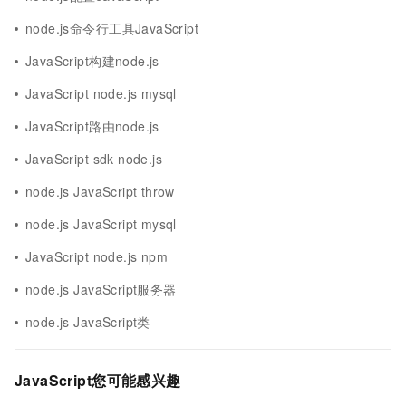
node.js命令行工具JavaScript
JavaScript构建node.js
JavaScript node.js mysql
JavaScript路由node.js
JavaScript sdk node.js
node.js JavaScript throw
node.js JavaScript mysql
JavaScript node.js npm
node.js JavaScript服务器
node.js JavaScript类
JavaScript您可能感兴趣