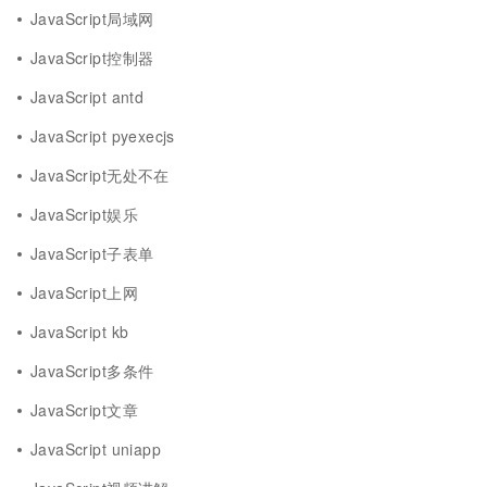
JavaScript局域网
JavaScript控制器
JavaScript antd
JavaScript pyexecjs
JavaScript无处不在
JavaScript娱乐
JavaScript子表单
JavaScript上网
JavaScript kb
JavaScript多条件
JavaScript文章
JavaScript uniapp