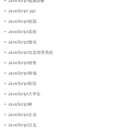
JavaScript视频讲解
JavaScript ppt
JavaScript校园
JavaScript高校
JavaScript微信
JavaScript信息管理系统
JavaScript销售
JavaScript商城
JavaScript医院
JavaScript大学生
JavaScript树
JavaScript企业
JavaScript日志