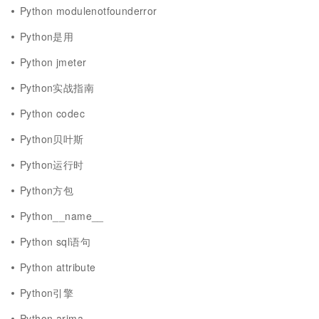
Python modulenotfounderror
Python是用
Python jmeter
Python实战指南
Python codec
Python贝叶斯
Python运行时
Python方包
Python__name__
Python sql语句
Python attribute
Python引擎
Python arima