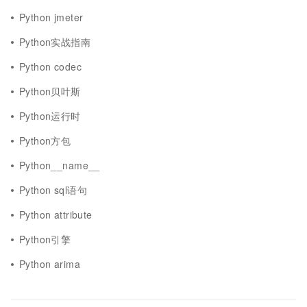
Python jmeter
Python实战指南
Python codec
Python贝叶斯
Python运行时
Python方包
Python__name__
Python sql语句
Python attribute
Python引擎
Python arima