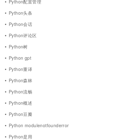
Python配置管理
Python头条
Python会话
Python评论区
Python树
Python gpt
Python重译
Python森林
Python流畅
Python概述
Python豆瓣
Python modulenotfounderror
Python是用