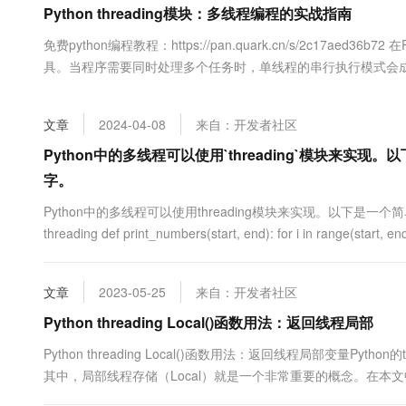
Python threading模块：多线程编程的实战指南
大数据开发治理平台 Data
AI 产品 免费试用
网络
安全
云开发大赛
Tableau 订阅
1亿+ 大模型 tokens 和 
​免费python编程教程：https://pan.quark.cn/s/2c17a
可观测
入门学习赛
中间件
AI空中课堂在线直播课
具。当程序需要同时处理多个任务时，单线程的串行执行模式会
云防火墙
140+云产品 免费试用
大模型服务
实时显示进度的程序，若采用单线程设计，用户将不得不忍受漫长.
上云与迁云
云原生的云上边界网络安全
产品新客免费试用，最长1
数据库
生态解决方案
千问AI平台-Token Plan
文章
2024-04-08
来自：开发者社区
企业出海
大模型ACA认证体验
大数据计算
助力企业全员 AI 认知与能
行业生态解决方案
Python中的多线程可以使用`threading`模块
政企业务
媒体服务
千问AI平台-模型体验
字。
开发者生态解决方案
在线体验全尺寸、多种模态
企业服务与云通信
Python中的多线程可以使用threading模块来实现。以下是一
AI 开发和 AI 应用解决
Happy 系列大模型
threading def print_numbers(start, end): for i in range(start, 
域名与网站
终端用户计算
文章
2023-05-25
来自：开发者社区
Serverless
大模型解决方案
Python threading Local()函数用法：返回线程局部
开发工具
Python threading Local()函数用法：返回线程局部变量
快速部署 Dify，高效搭建 
其中，局部线程存储（Local）就是一个非常重要的概念。在本文中，我们
迁移与运维管理
例。Local()函数概述Python中的Local()函数是一种线程局部....