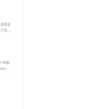
t.diy 一步搞定创意建站
构建大模型应用的安全防护体系
通过自然语言交互简化开发流程,全栈开发支持
通过阿里云安全产品对 AI 应用进行安全防护
d 设置名
如下优
各个函数
or...