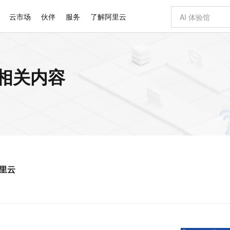
云市场
伙伴
服务
了解阿里云
AI 特惠
数据与 API
成为产品伙伴
企业增值服务
最佳实践
价格计算器
AI 场景体
基础软件
产品伙伴合
阿里云认证
市场活动
配置报价
大模型
 的相关内容
自助选配和估算价格
新方式
睿译宝，AI翻译排版一步到位
智启 AI 普惠权益
产品生态集成认证中心
企业支持计划
云上春晚
域名与网站
千问官方 MaaS 平台，为开发者和 Agent 而生，新用户赠送 1 亿 + tokens 额度
Qwen Aud
AI Coding
阿里云Maa
2026 阿里云
云服务器 E
为企业打
数据集
Windows
大模型认证
模型
NEW
NEW
交付可用成果
值低价云产品抢先购
上传文档即自动完成翻译和格式还原
至高享 1亿+免费 tokens，加速 Al 应用落地
提供智能易用的域名与建站服务
智能编程，一键
安全可靠、
产品生态伙伴
专家技术服务
云上奥运之旅
弹性计算合作
阿里云中企出
手机三要素
宝塔 Linux
全部认证
价格优势
有专属领域专家
GLM-5.2：长任务时代开源旗舰模型
阿里云 OPC 创新助力计划
千问大模型
即刻拥有 DeepS
AI 电商营销
对象存储 O
大模型
产品生态伙伴工作台
企业增值服务台
云栖战略参考
云存储合作计
云栖大会
身份实名认证
CentOS
训练营
推动算力普惠，释放技术红利
最高返9万
多领域专家智能体,一键组建 AI 虚拟交付团队
快速构建应用程序和网站，即刻迈出上云第一步
至高百万元 Token 补贴，加速一人公司成长
多元化、高性能、安全可靠的大模型服务
真正可用的 1M 上下文,一次完成代码全链路开发
轻松解锁专属 Dee
从图文生成到
云上的中国
数据库合作计
活动全景
短信
Docker
图片和
站式影视创作平台
Hermes Agent，打造自进化智能体
Token Plan 模型订阅计划
数字证书管理服务（原SSL证书）
5 分钟轻松部署
AI 广告创作
无影云电脑
企业成长
NEW
信息公告
看见新力量
云网络合作计
OCR 文字识别
JAVA
证享300元代金券
可视化编排打通从文字构思到成片全链路闭环
全托管，含MySQL、PostgreSQL、SQL Server、MariaDB多引擎
自主进化，持久记忆，越用越聪明
Qwen3.8-Max 首发尝鲜，限时加量 10 倍，夜间低至2折
实现全站HTTPS，呈现可信的WEB访问
图文、视频一
随时随地安
Kimi-K3
HappyHors
NEW
魔搭 Mode
loud
服务实践
官网公告
阿里云
Kimi 最新旗舰模型，长程编程与推理利器
让文字生成流
金融模力时刻
Salesforce O
版
发票查验
全能环境
Claude Code + GStack 打造工程团队
千问办公，限时限量积分加倍
Qoder
低代码高效构
AI 建站
短信服务
型
NEW
作计划
计划
创新中心
魔搭 ModelSc
健康状态
理服务
让AI从“聊天伙伴”进化为能干活的“数字员工”
安装技能 GStack，拥有专属 AI 工程团队
你的AI工作搭子，覆盖日常办公高频场景
面向真实软件的智能体编程平台
0 代码专业建
客户案例
天气预报查询
操作系统
Deepseek-v4-pro
HappyHors
态合作计划
态智能体模型
旗舰 MoE 大模型，百万上下文与顶尖推理能力
图生视频，流
同享
万小智 AI 建站低至 15元/月
Qoder CN
AI 短剧/漫剧
云原生数据库 
快递物流查询
WordPress
成为服务伙
高校合作
点，立即开启云上创新
覆盖公网/内网、递归/权威、移动APP等全场景解析服务
送.CN域名，送备案服务码
基于千问大模型等，支持代码智能生成、研发智能问答
AI助力短剧
GLM-5.2
Wan2.7-T
Ubuntu