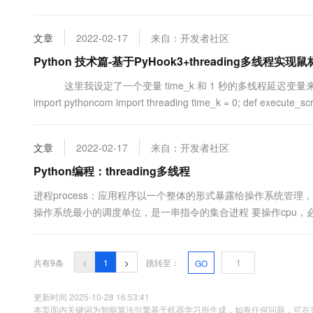
文章
2022-02-17
来自：开发者社区
Python 技术篇-基于PyHook3+threading多
这里我设定了一个变量 time_k 和 1 秒的多线程延迟变量来控制。# -*- 
import pythoncom import threading time_k = 0; def execute_scrip
文章
2022-02-17
来自：开发者社区
Python编程：threading多线程
进程process：应用程序以一个整体的形式暴露给操作系统管理
操作系统最小的调度单位，是一串指令的集合进程 要操作cpu
程内存是独立的同一个进程之间的线程可以直接通信，两个进程
进....
共有9条
<
1
>
跳转至：
GO
更新时间 2025-10-28 16:53:41
本页面内关键词为智能算法引擎基于机器学习所生成，如有任何问题，可在页