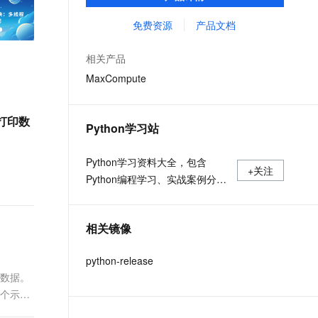
MaxCompute Notebook、镜像管理等功能共
文戏情感细腻自然，动作戏激烈拳拳到肉，实现更强表演能力
支持中英文自由切换，具备更强的噪声鲁棒性
ernetes 版 ACK
云聚AI 严选权益
AI 原生数据库服务发布
SSL 证书
同构成 MaxCompute 完整 Python 开发生
免费资源
产品文档
，一键激活高效办公新体验
理容器应用的 K8s 服务
精选AI产品，从模型到应用全链提效
Agent 数据网关
态。
堡垒机
AI 用量加速计划
云原生数据库 PolarDB
相关产品
应用
防火墙
、识别商机，让客服更高效、服务更出色。
新老同享，达量后返
Agentic Database 发布
MaxCompute
千问办公
主机安全
NEW
的智能体编程平台
一站式AI生产力平台
别打印数
Python学习站
AI 应用及服务市场
伶鹊
企业级人与Agent协作平台，接入和调度多个数字员工
智能客服平台，对话机器人、对话分析、智能外呼
Python学习资料大全，包含
AI 应用
+关注
Python编程学习、实战案例分
大模型服务平台百炼 - 全妙
大模型
应用创作平台
享、开发者必知词条等内容。
多模态内容创作工具，已接入 DeepSeek
自然语言处理
相关镜像
数据标注
python-release
机器学习
的数据。
息提取
与 AI 智能体进行实时音视频通话
多个示
从文本、图片、视频中提取结构化的属性信息
构建支持视频理解的 AI 音视频实时通话应用