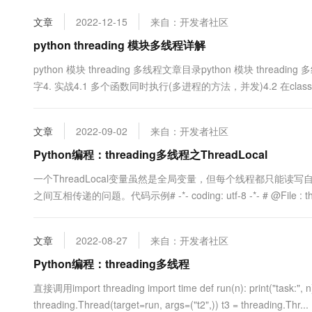
10 分钟在聊天系统中增加
专有云
文章
2022-12-15
来自：开发者社区
python threading 模块多线程详解
python 模块 threading 多线程文章目录python 模块 threadin
字4. 实战4.1 多个函数同时执行(多进程的方法，并发)4.2 在
点：使用线程可以把占据长时间的程序中的任务放到....
文章
2022-09-02
来自：开发者社区
Python编程：threading多线程之ThreadLocal
一个ThreadLocal变量虽然是全局变量，但每个线程都只能读写
之间互相传递的问题。代码示例# -*- coding: utf-8 -*- # @File : thread
文章
2022-08-27
来自：开发者社区
Python编程：threading多线程
直接调用import threading import time def run(n): print("task:", n) 
threading.Thread(target=run, args=("t2",)) t3 = threading.Thr...