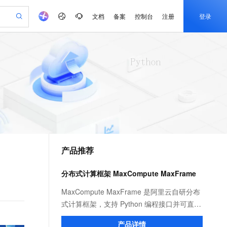
文档
备案
控制台
注册
登录
验
作计划
器
AI 活动
专业服务
服务伙伴合作计划
开发者社区
加入我们
产品动态
服务平台百炼
阿里云 OPC 创新助力计划
一站式生成采购清单，支持单品或批量购买
io：打造专属 AI 语音助手
S产品伙伴计划（繁花）
峰会
CS
造的大模型服务与应用开发平台
一句话生成原生可编辑精美 PPT 文稿
AI 生产力先锋
Al MaaS 服务伙伴赋能合作
域名
博文
Careers
至高可申请百万元
Qwen3.8-Max 模型上线
开启高性价比 AI 编程新体验
弹性可伸缩的云计算服务
Qwen-Audio-3.0-Realtime 端到端实时语音角色扮演
输入一句话想法, 轻松生成专业的 PPT
先锋实践拓展 AI 生产力的边界
Token 补贴，五大权
计划
海大会
伙伴信用分合作计划
商标
问答
社会招聘
益加速 OPC 成功
eek-V4-Pro
SS
一键部署幻兽帕鲁游戏服务器
飞天发布时刻
HOT
Open Search 向量检索版支
划
备案
电子书
校园招聘
pSeek-V4-Pro
视频创作，一键激活电商全链路生产力
稳定、安全、高性价比、高性能的云存储服务
一键购买专属联机服务器，轻松开启游戏
所见，即是所愿
持视频检索 Pipeline 功能
更多支持
划
公司注册
镜像站
视频生成
语音识别与合成
专属 QwenPaw
漫剧工坊：一站式动画创作平台
AI 实训营
HOT
应用身份服务 (IDaaS)
合作伙伴培训与认证
产品推荐
划
上云迁移
站生成，高效打造优质广告素材
全接入的云上超级电脑
从聊天伙伴进化为能主动干活的本地数字员工
快速生产连贯的高质量长漫剧
从基础到进阶，Agent 创客手把手教你
OpenClaw 管理能力上线
e-1.1-T2V
Qwen3-TTS-Flash
lScope
我要反馈
查询合作伙伴
畅细腻的高质量视频
离线语音合成大模型，多语言方言自适应，低延迟高稳定
n Alibaba Cloud ISV 合作
代维服务
建企业门户网站
10 分钟搭建微信、支付宝小程序
分布式计算框架 MaxCompute MaxFrame
MaxCompute MaxFrame 提
创新加速
ope
登录合作伙伴管理后台
我要建议
站，无忧落地极速上线
以可视化方式快速构建移动和 PC 门户网站
国内短信简单易用，安全可靠，秒级触达，全球覆盖200+国家和地区。
高效部署网站，快速应用到小程序
供自动弹性内存功能
e-1.1-I2V
Cosyvoice-V3-Flash
MaxCompute MaxFrame 是阿里云自研分布
安全
畅自然，细节丰富
高表现力语音合成大模型，语音克隆听感自然
我要投诉
PolarDB
式计算框架，支持 Python 编程接口并可直接
上云场景组合购
Milvus 弹性伸缩功能新增节
伴
漫剧创作，剧本、分镜、视频高效生成
100%兼容MySQL、PostgreSQL，兼容Oracle，支持集中和分布式
覆盖90%+业务场景，专享组合折扣价
点支持范围
使用 MaxCompute 计算资源及数据接口，与
2V
VPN
Fun-ASR
产品详情