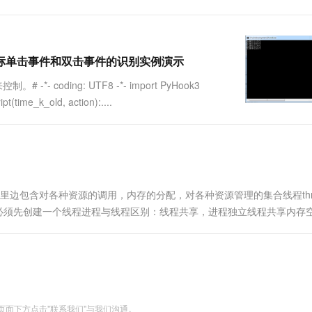
线程实现鼠标单击事件和双击事件的识别实例演示
coding: UTF8 -*- import PyHook3
t(time_k_old, action):....
，里边包含对各种资源的调用，内存的分配，对各种资源管理的集合线程thr
，必须先创建一个线程进程与线程区别：线程共享，进程独立线程共享内存
必须通过中间代理才能通信，创建新线程很简单，创建新进程需要对其父
面下方点击"联系我们"与我们沟通。