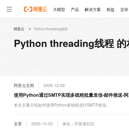
大模型
产品
解决方案
权益
定价
阿里云
Python threading线程
大模型
产品
解决方案
权益
定价
云市场
伙伴
服务
了解阿里云
精选产品
精选解决方案
普惠上云
产品定价
精选商城
成为销售伙伴
售前咨询
为什么选择阿里云
千问AI平台
Python threading线程
了解云产品的定价详情
大模型服务平台百炼
千问办公，解锁你的工作
普惠上云 官方力荐
分销伙伴
在线服务
网站建设
什么是云计算
大
大模型服务与应用平台
企业级Agent产品，直接
云服务器38元/年起，超
咨询伙伴
多端小程序
技术领先
云上成本管理
售后服务
轻量应用服务器
Agency Agents：拥
官方推荐返现计划
大模型
精选产品
精选解决方案
Salesforce 国际版订阅
稳定可靠
管理和优化成本
推荐新用户得奖励，单订单
销售伙伴合作计划
自助服务
友盟天域
安全合规
人工智能与机器学习
AI
文本生成
云数据库 RDS
HappyHorse 打造一
云工开物
无影生态合作计划
在线服务
阿里云文档
2025-12-02
观测云
分析师报告
高校专属算力普惠，学生认
计算
互联网应用开发
Qwen3.8-Max
HOT
Salesforce On Alibaba C
工单服务
使用Python通过SMTP实现多线程批量发信-邮件推送-
智能体时代全能旗舰模型
Tuya 物联网平台阿里云
研究报告与白皮书
人工智能平台 PAI
快速拥有专属 OpenClaw
大模
Consulting Partner 合
大数据
容器
免费试用
短信专区
一站式AI开发、训练和推
本文主要介绍如何使用Python多线程进行SMTP发信。
蓝凌 OA
Qwen3.7-Plus
AI 大模型销售与服务生
现代化应用
存储
天池大赛
能看、能想、能动手的多模
云解析DNS
解决方案免费试用 新老
电子合同
最高领取价值200元试用
安全
文章
网络与CDN
2025-10-23
来自：开发者社区
AI 算法大赛
Qwen3-VL-Plus
畅捷通