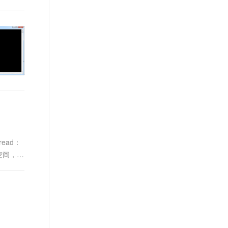
ead：
空间，进
进程