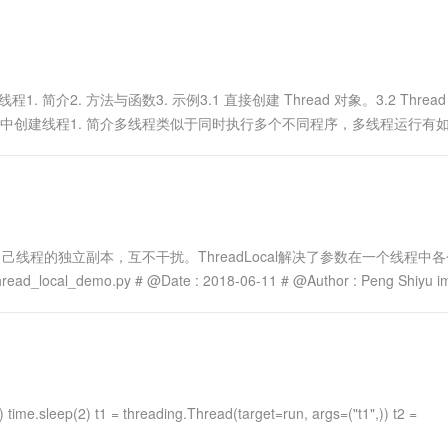
一个 AI 助手
超强辅助，Bol
即刻拥有 DeepSeek-R1 满血版
在企业官网、通讯软件中为客户提供 AI 客服
多种方案随心选，轻松解锁专属 DeepSeek
g 多线程1. 简介2. 方法与函数3. 示例3.1 直接创建 Thread 对象。3.2 Threa
class中创建线程1. 简介多线程类似于同时执行多个不同程序，多线程运行有
自己线程的独立副本，互不干扰。ThreadLocal解决了参数在一个线程中
_local_demo.py # @Date : 2018-06-11 # @Author : Peng Shiyu imp
time.sleep(2) t1 = threading.Thread(target=run, args=("t1",)) t2 =