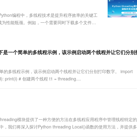
服务生态伙伴
视觉 Coding、空间感知、多模态思考等全面升级
1M上下文，专为长程任务能力而生
云工开物
企业应用
Works
Night Plan 支持 Qwen 3.8-Max
云原生大数据计算服务 MaxCompute
AI 办公
容器服务 Kub
NEW
Red Hat
30+ 款产品免费体验
Data Agent 驱动的一站式 Data+AI 开发治理平台
夜间 5 折，Qwen/Meoo/TokenPlan 客户专享
面向分析的企业级SaaS模式云数据仓库
AI智能应用
提供一站式管
科研合作
ed36b72 在Python编程中，多线程技术是提升程序效率的关键工
ERP
堂（旗舰版）
SUSE
成为性能瓶颈。例如，一个需要同时下载多个文件并
智能客服
AI 应用构建
大模型原生
CRM
..
防护产品
2个月
自动承接线索
建站小程序
Qoder
大模型服务平台百炼-应用模版
OA 办公系统
HOT
NEW
面向真实软件
个人版上线、团队版降价；千问3.8-Max首发发尝鲜
丰富多元化的应用模版和解决方案
力提升
财税管理
模板建站
来实现。以下是一个简单的多线程示例，该示例启动两个线程并让它们分
万有无界
大模型服务平台百炼-智能体
400电话
定制建站
的模型效果
灵活可视化地构建企业级 Agent
个简单的多线程示例，该示例启动两个线程并让它们分别打印数字。 import
方案
广告营销
模板小程序
秒悟
人工智能平台 PAI
end): print(i) # 创建两个线程 t1 = threading....
定制小程序
云端极速 AI 
新一代 AI 视频生成模型，深度适配广告营销等场景
AI Native 的算法工程平台，一站式完成建模、训练、推理服务部署
APP 开发
建站系统
Python的threading模块提供了一种方便的方法在多线程应用程序中管理线程特定
AI 应用
10分钟微调：让0.6B模型媲美235B模
多模态数据信
将深入探讨Python threading Local()函数的使用方法，并提供
型
依托云原生高可用架构,实现Dify私有化部署
用1%尺寸在特定领域达到大模型90%以上效果