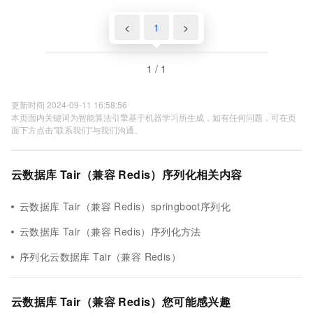
<
1
>
1 / 1
更新时间 2024-09-11 16:58:56
本页面内关键词为智能算法引擎基于机器学习所生成，如有任何问题，可在页
面下方点击"联系我们"与我们沟通。
云数据库 Tair（兼容 Redis）序列化相关内容
云数据库 Tair（兼容 Redis）springboot序列化
云数据库 Tair（兼容 Redis）序列化方法
序列化云数据库 Tair（兼容 Redis）
云数据库 Tair（兼容 Redis）您可能感兴趣