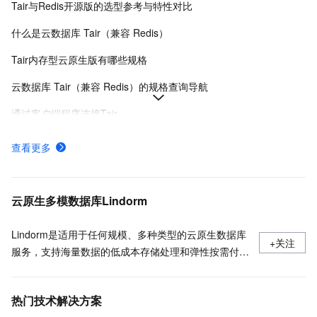
Tair与Redis开源版的选型参考与特性对比
什么是云数据库 Tair（兼容 Redis）
Tair内存型云原生版有哪些规格
云数据库 Tair（兼容 Redis）的规格查询导航
通过客户端程序连接Tair
Redis开源版标准版双副本的实例规格
查看更多
Tair,Redis集群架构的连接模式.组件介绍
云数据库Tair（兼容 Redis）的计费项和计费规则
云原生多模数据库Lindorm
Lindorm是适用于任何规模、多种类型的云原生数据库
+关注
服务，支持海量数据的低成本存储处理和弹性按需付
费，兼容HBase、Solr、SQL、OpenTSDB等多种开源
标准接口，是互联网、IoT、车联网、广告、社交、监
热门技术解决方案
控、游戏、风控等场景首选数据库，也是为阿里巴巴核