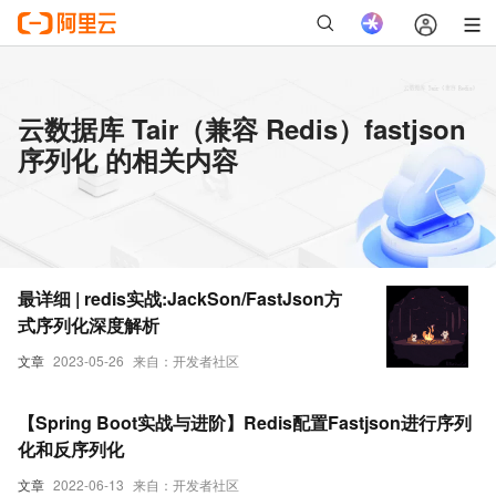
云数据库 Tair（兼容 Redis）fastjson
序列化 的相关内容
最详细 | redis实战:JackSon/FastJson方
式序列化深度解析
文章
2023-05-26
来自：开发者社区
【Spring Boot实战与进阶】Redis配置Fastjson进行序列
化和反序列化
文章
2022-06-13
来自：开发者社区