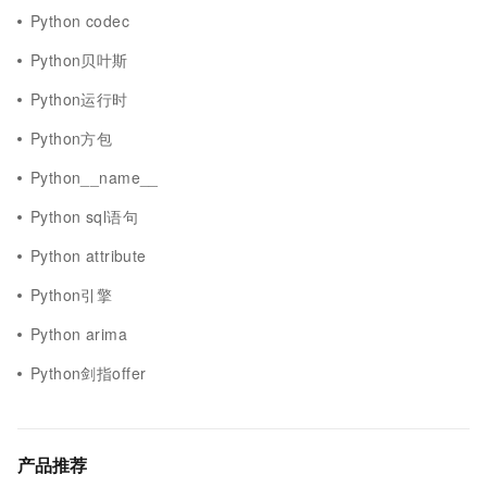
Python codec
Python贝叶斯
Python运行时
Python方包
Python__name__
Python sql语句
Python attribute
Python引擎
Python arima
Python剑指offer
产品推荐