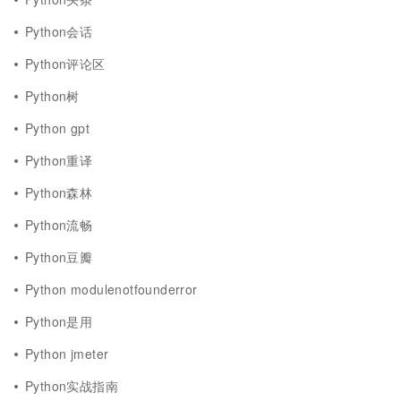
Python会话
Python评论区
Python树
Python gpt
Python重译
Python森林
Python流畅
Python豆瓣
Python modulenotfounderror
Python是用
Python jmeter
Python实战指南