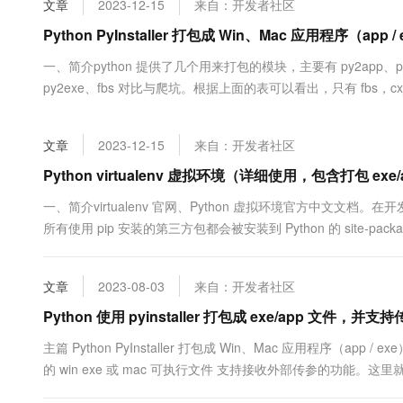
文章
2023-12-15
来自：开发者社区
大数据开发治理平台 Data
AI 产品 免费试用
网络
安全
云开发大赛
Tableau 订阅
Python PyInstaller 打包成 Win、Mac 应用程序（app /
1亿+ 大模型 tokens 和 
可观测
入门学习赛
中间件
AI空中课堂在线直播课
一、简介python 提供了几个用来打包的模块，主要有 py2app、py2exe、p
云防火墙
140+云产品 免费试用
大模型服务
py2exe、fbs 对比与爬坑。根据上面的表可以看出，只有 fbs，cx_F
上云与迁云
云原生的云上边界网络安全
产品新客免费试用，最长1
数据库
PyInstaller 进行打包作为案例，其他两个大同小异。附：将 Python
生态解决方案
千问AI平台-Token Plan
企业出海
大模型ACA认证体验
大数据计算
文章
2023-12-15
来自：开发者社区
助力企业全员 AI 认知与能
行业生态解决方案
政企业务
媒体服务
千问AI平台-模型体验
Python virtualenv 虚拟环境（详细使用，包含打包 exe/
开发者生态解决方案
在线体验全尺寸、多种模态
企业服务与云通信
一、简介virtualenv 官网、Python 虚拟环境官方中文文档。在
AI 开发和 AI 应用解决
所有使用 pip 安装的第三方包都会被安装到 Python 的 sit
Happy 系列大模型
域名与网站
三方包的版本各不相同，该怎么办？这种情况下，为每个应用程序“独
终端用户计算
文章
2023-08-03
来自：开发者社区
Serverless
Python 使用 pyinstaller 打包成 exe/app 文件，并
大模型解决方案
主篇 Python PyInstaller 打包成 Win、Mac 应用程序（app / ex
开发工具
快速部署 Dify，高效搭建 
的 win exe 或 mac 可执行文件 支持接收外部传参的功能。这
迁移与运维管理
两种方式传参。可以通过拿....