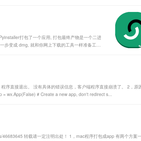
, 制作很简单, 使用 mac 自带的工具就可以了新建磁
Pyinstaller打包了一个应用, 打包最终产物是一个二进
一步变成 dmg, 就和你网上下载的工具一样准备工作
我为啥要这么大图？不好意思，苹果规定的，我也不知道！
，异常，程序直接退出。 没有具体的错误信息，客户端程序直接崩溃了。 2，原
 = wx.App(False) # Create a new app, don't redirect s...
icle/details/46683645 转载请一定注明出处！ 1，mac程序打包成app 有两个方案