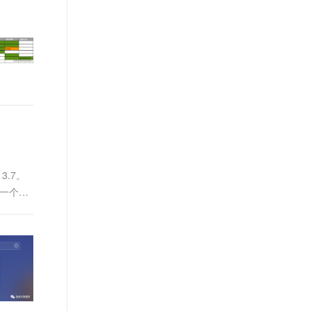
t.diy 一步搞定创意建站
构建大模型应用的安全防护体系
通过自然语言交互简化开发流程,全栈开发支持
通过阿里云安全产品对 AI 应用进行安全防护
3.7。
某一个第