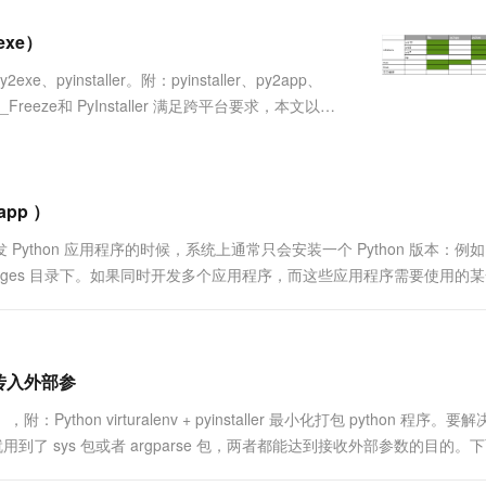
服务生态伙伴
视觉 Coding、空间感知、多模态思考等全面升级
1M上下文，专为长程任务能力而生
云工开物
企业应用
Works
Night Plan 支持 Qwen 3.8-Max
云原生大数据计算服务 MaxCompute
AI 办公
容器服务 Kub
NEW
Red Hat
 exe）
30+ 款产品免费体验
Data Agent 驱动的一站式 Data+AI 开发治理平台
夜间 5 折，Qwen/Meoo/TokenPlan 客户专享
面向分析的企业级SaaS模式云数据仓库
AI智能应用
提供一站式管
科研合作
ERP
堂（旗舰版）
SUSE
yinstaller。附：pyinstaller、py2app、
智能客服
AI 应用构建
大模型原生
CRM
reeze和 PyInstaller 满足跨平台要求，本文以
防护产品
2个月
自动承接线索
 代码打包成一个 app/e....
建站小程序
Qoder
大模型服务平台百炼-应用模版
OA 办公系统
HOT
NEW
面向真实软件
个人版上线、团队版降价；千问3.8-Max首发发尝鲜
丰富多元化的应用模版和解决方案
力提升
财税管理
模板建站
万有无界
大模型服务平台百炼-智能体
app ）
400电话
定制建站
的模型效果
灵活可视化地构建企业级 Agent
开发 Python 应用程序的时候，系统上通常只会安装一个 Python 版本：例如 
方案
广告营销
模板小程序
e-packages 目录下。如果同时开发多个应用程序，而这些应用程序需要使用的
秒悟
人工智能平台 PAI
定制小程序
云端极速 AI 
立”安装一....
新一代 AI 视频生成模型，深度适配广告营销等场景
AI Native 的算法工程平台，一站式完成建模、训练、推理服务部署
APP 开发
建站系统
支持传入外部参
e），附：Python virturalenv + pyinstaller 最小化打包 python 程序。
AI 应用
10分钟微调：让0.6B模型媲美235B模
多模态数据信
里就用到了 sys 包或者 argparse 包，两者都能达到接收外部参数的目的。
型
依托云原生高可用架构,实现Dify私有化部署
用1%尺寸在特定领域达到大模型90%以上效果