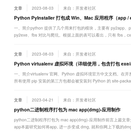
10 分钟在聊天系统中增加
专有云
文章
2023-08-03
来自：开发者社区
Python PyInstaller 打包成 Win、Mac 应用程序（app /
一、简介python 提供了几个用来打包的模块，主要有 py2app、py2exe、p
py2exe、fbs 对比与爬坑。根据上面的表可以看出，只有 fbs，cx_F
PyInstaller 进行打包作为案例，其他两个大同小异。附：将 Python
文章
2023-08-03
来自：开发者社区
Python virtualenv 虚拟环境（详细使用，包含打包 exe/
一、简介virtualenv 官网、Python 虚拟环境官方中文文档。在
所有使用 pip 安装的第三方包都会被安装到 Python 的 sit
三方包的版本各不相同，该怎么办？这种情况下，为每个应用程序“独
文章
2023-04-21
来自：开发者社区
python二进制程序打包为 mac app(dmg)-应用制作
python二进制程序打包为 mac app(dmg)-应用制作前言上篇文章
app本篇研究如何将app, 进一步变成 dmg, 就和你网上下载的