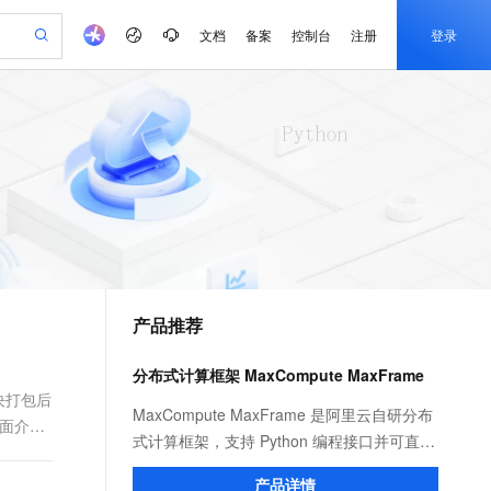
文档
备案
控制台
注册
登录
验
作计划
器
AI 活动
专业服务
服务伙伴合作计划
开发者社区
加入我们
产品动态
服务平台百炼
阿里云 OPC 创新助力计划
一站式生成采购清单，支持单品或批量购买
io：打造专属 AI 语音助手
S产品伙伴计划（繁花）
峰会
CS
造的大模型服务与应用开发平台
一句话生成原生可编辑精美 PPT 文稿
AI 生产力先锋
Al MaaS 服务伙伴赋能合作
域名
博文
Careers
至高可申请百万元
Qwen3.8-Max 模型上线
开启高性价比 AI 编程新体验
弹性可伸缩的云计算服务
Qwen-Audio-3.0-Realtime 端到端实时语音角色扮演
输入一句话想法, 轻松生成专业的 PPT
先锋实践拓展 AI 生产力的边界
Token 补贴，五大权
计划
海大会
伙伴信用分合作计划
商标
问答
社会招聘
益加速 OPC 成功
eek-V4-Pro
SS
一键部署幻兽帕鲁游戏服务器
飞天发布时刻
HOT
Open Search 向量检索版支
划
备案
电子书
校园招聘
pSeek-V4-Pro
视频创作，一键激活电商全链路生产力
稳定、安全、高性价比、高性能的云存储服务
一键购买专属联机服务器，轻松开启游戏
所见，即是所愿
持视频检索 Pipeline 功能
更多支持
划
公司注册
镜像站
视频生成
语音识别与合成
专属 QwenPaw
漫剧工坊：一站式动画创作平台
AI 实训营
HOT
应用身份服务 (IDaaS)
合作伙伴培训与认证
产品推荐
划
上云迁移
站生成，高效打造优质广告素材
全接入的云上超级电脑
从聊天伙伴进化为能主动干活的本地数字员工
快速生产连贯的高质量长漫剧
从基础到进阶，Agent 创客手把手教你
OpenClaw 管理能力上线
e-1.1-T2V
Qwen3-TTS-Flash
lScope
我要反馈
查询合作伙伴
畅细腻的高质量视频
离线语音合成大模型，多语言方言自适应，低延迟高稳定
n Alibaba Cloud ISV 合作
代维服务
建企业门户网站
10 分钟搭建微信、支付宝小程序
分布式计算框架 MaxCompute MaxFrame
MaxCompute MaxFrame 提
创新加速
ope
登录合作伙伴管理后台
我要建议
站，无忧落地极速上线
以可视化方式快速构建移动和 PC 门户网站
国内短信简单易用，安全可靠，秒级触达，全球覆盖200+国家和地区。
高效部署网站，快速应用到小程序
供自动弹性内存功能
要解决打包后
e-1.1-I2V
Cosyvoice-V3-Flash
MaxCompute MaxFrame 是阿里云自研分布
下面介绍
安全
畅自然，细节丰富
高表现力语音合成大模型，语音克隆听感自然
我要投诉
PolarDB
式计算框架，支持 Python 编程接口并可直接
上云场景组合购
Milvus 弹性伸缩功能新增节
伴
漫剧创作，剧本、分镜、视频高效生成
100%兼容MySQL、PostgreSQL，兼容Oracle，支持集中和分布式
覆盖90%+业务场景，专享组合折扣价
点支持范围
使用 MaxCompute 计算资源及数据接口，与
2V
VPN
Fun-ASR
产品详情