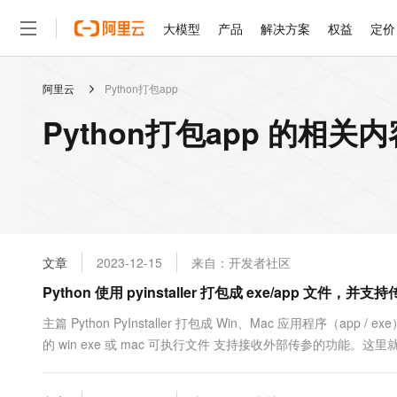
大模型
产品
解决方案
权益
定价
阿里云
Python打包app
大模型
产品
解决方案
权益
定价
云市场
伙伴
服务
了解阿里云
精选产品
精选解决方案
普惠上云
产品定价
精选商城
成为销售伙伴
售前咨询
为什么选择阿里云
千问AI平台
Python打包app 的相关内
了解云产品的定价详情
大模型服务平台百炼
千问办公，解锁你的工作
普惠上云 官方力荐
分销伙伴
在线服务
网站建设
什么是云计算
大
大模型服务与应用平台
企业级Agent产品，直接
云服务器38元/年起，超
咨询伙伴
多端小程序
技术领先
云上成本管理
售后服务
轻量应用服务器
Agency Agents：拥
官方推荐返现计划
大模型
精选产品
精选解决方案
Salesforce 国际版订阅
稳定可靠
管理和优化成本
推荐新用户得奖励，单订单
销售伙伴合作计划
自助服务
友盟天域
安全合规
人工智能与机器学习
AI
文本生成
云数据库 RDS
HappyHorse 打造一
云工开物
无影生态合作计划
在线服务
文章
2023-12-15
来自：开发者社区
观测云
分析师报告
高校专属算力普惠，学生认
计算
互联网应用开发
Qwen3.8-Max
HOT
Salesforce On Alibaba C
工单服务
Python 使用 pyinstaller 打包成 exe/app 文件，并
智能体时代全能旗舰模型
Tuya 物联网平台阿里云
研究报告与白皮书
人工智能平台 PAI
快速拥有专属 OpenClaw
大模
Consulting Partner 合
大数据
容器
免费试用
短信专区
一站式AI开发、训练和推
主篇 Python PyInstaller 打包成 Win、Mac 应用程序（app / ex
蓝凌 OA
Qwen3.7-Plus
AI 大模型销售与服务生
现代化应用
的 win exe 或 mac 可执行文件 支持接收外部传参的功能。这
存储
天池大赛
能看、能想、能动手的多模
云解析DNS
解决方案免费试用 新老
电子合同
两种方式传参。可以通过拿....
最高领取价值200元试用
安全
网络与CDN
AI 算法大赛
Qwen3-VL-Plus
畅捷通