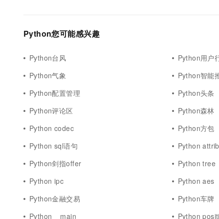
Python您可能感兴趣
Python台风
Python用户
Python气象
Python智能
Python配置管理
Python头条
Python评论区
Python森林
Python codec
Python方包
Python sql语句
Python attri
Python剑指offer
Python tree
Python ipc
Python aes
Python金融交易
Python车牌
Python__main__
Python posit