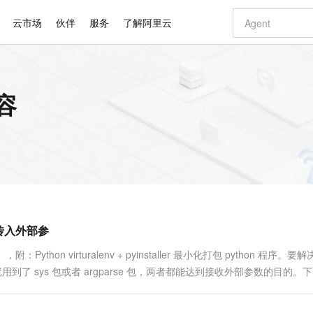
云市场
伙伴
服务
了解阿里云
AI 特惠
数据与 API
成为产品伙伴
企业增值服务
最佳实践
价格计算器
AI 场景体
基础软件
产品伙伴合
阿里云认证
市场活动
配置报价
大模型
容
自助选配和估算价格
新方式
睿译宝，AI翻译排版一步到位
智启 AI 普惠权益
产品生态集成认证中心
企业支持计划
云上春晚
域名与网站
千问官方 MaaS 平台，为开发者和 Agent 而生，新用户赠送 1 亿 + tokens 额度
Qwen Aud
AI Coding
阿里云Maa
2026 阿里云
云服务器 E
为企业打
数据集
Windows
大模型认证
模型
NEW
NEW
交付可用成果
值低价云产品抢先购
上传文档即自动完成翻译和格式还原
至高享 1亿+免费 tokens，加速 Al 应用落地
提供智能易用的域名与建站服务
智能编程，一键
安全可靠、
产品生态伙伴
专家技术服务
云上奥运之旅
弹性计算合作
阿里云中企出
手机三要素
宝塔 Linux
全部认证
价格优势
有专属领域专家
GLM-5.2：长任务时代开源旗舰模型
阿里云 OPC 创新助力计划
千问大模型
即刻拥有 DeepS
AI 电商营销
对象存储 O
大模型
产品生态伙伴工作台
企业增值服务台
云栖战略参考
云存储合作计
云栖大会
身份实名认证
CentOS
训练营
推动算力普惠，释放技术红利
最高返9万
多领域专家智能体,一键组建 AI 虚拟交付团队
快速构建应用程序和网站，即刻迈出上云第一步
至高百万元 Token 补贴，加速一人公司成长
多元化、高性能、安全可靠的大模型服务
真正可用的 1M 上下文,一次完成代码全链路开发
轻松解锁专属 Dee
从图文生成到
云上的中国
数据库合作计
活动全景
短信
Docker
图片和
站式影视创作平台
Hermes Agent，打造自进化智能体
Token Plan 模型订阅计划
数字证书管理服务（原SSL证书）
5 分钟轻松部署
AI 广告创作
无影云电脑
企业成长
NEW
信息公告
看见新力量
云网络合作计
OCR 文字识别
JAVA
证享300元代金券
可视化编排打通从文字构思到成片全链路闭环
全托管，含MySQL、PostgreSQL、SQL Server、MariaDB多引擎
自主进化，持久记忆，越用越聪明
Qwen3.8-Max 首发尝鲜，限时加量 10 倍，夜间低至2折
实现全站HTTPS，呈现可信的WEB访问
图文、视频一
随时随地安
Kimi-K3
HappyHors
NEW
魔搭 Mode
loud
服务实践
官网公告
支持传入外部参
Kimi 最新旗舰模型，长程编程与推理利器
让文字生成流
金融模力时刻
Salesforce O
版
发票查验
全能环境
Claude Code + GStack 打造工程团队
千问办公，限时限量积分加倍
Qoder
低代码高效构
AI 建站
短信服务
型
NEW
作计划
计划
创新中心
魔搭 ModelSc
健康状态
理服务
让AI从“聊天伙伴”进化为能干活的“数字员工”
安装技能 GStack，拥有专属 AI 工程团队
你的AI工作搭子，覆盖日常办公高频场景
面向真实软件的智能体编程平台
0 代码专业建
e），附：Python virturalenv + pyinstaller 最小化打包 python 程序。
客户案例
天气预报查询
操作系统
Deepseek-v4-pro
HappyHors
态合作计划
里就用到了 sys 包或者 argparse 包，两者都能达到接收外部参数的目的。
态智能体模型
旗舰 MoE 大模型，百万上下文与顶尖推理能力
图生视频，流
同享
万小智 AI 建站低至 15元/月
Qoder CN
AI 短剧/漫剧
云原生数据库 
快递物流查询
WordPress
成为服务伙
高校合作
点，立即开启云上创新
覆盖公网/内网、递归/权威、移动APP等全场景解析服务
送.CN域名，送备案服务码
基于千问大模型等，支持代码智能生成、研发智能问答
AI助力短剧
GLM-5.2
Wan2.7-T
Ubuntu