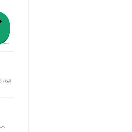
因 代码
一个