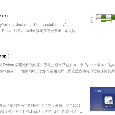
一个 AI 助手
超强辅助，Bol
即刻拥有 DeepSeek-R1 满血版
在企业官网、通讯软件中为客户提供 AI 客服
多种方案随心选，轻松解锁专属 DeepSeek
 exe）
yinstaller。附：pyinstaller、py2app、
reeze和 PyInstaller 满足跨平台要求，本文以
 代码打包成一个 app/e....
app ）
开发 Python 应用程序的时候，系统上通常只会安装一个 Python 版本：例如 
e-packages 目录下。如果同时开发多个应用程序，而这些应用程序需要使用的
立”安装一....
介绍了如何将pyinstaller打包产物，变成一个macos
dmg安装包一样！打包dmg到了这步已经可以使用了, 但