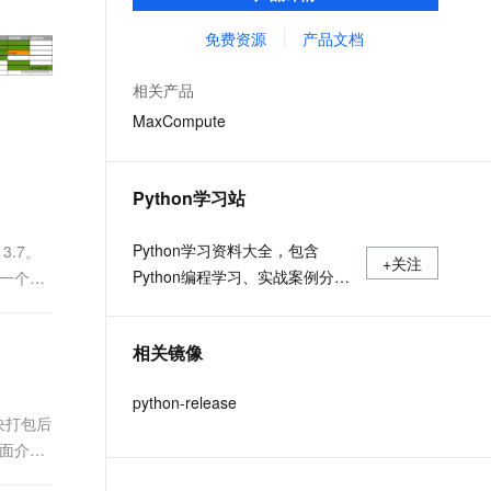
MaxCompute Notebook、镜像管理等功能共
文戏情感细腻自然，动作戏激烈拳拳到肉，实现更强表演能力
支持中英文自由切换，具备更强的噪声鲁棒性
ernetes 版 ACK
云聚AI 严选权益
AI 原生数据库服务发布
SSL 证书
同构成 MaxCompute 完整 Python 开发生
免费资源
产品文档
，一键激活高效办公新体验
理容器应用的 K8s 服务
精选AI产品，从模型到应用全链提效
Agent 数据网关
态。
堡垒机
AI 用量加速计划
云原生数据库 PolarDB
相关产品
应用
防火墙
、识别商机，让客服更高效、服务更出色。
新老同享，达量后返
Agentic Database 发布
MaxCompute
千问办公
主机安全
NEW
的智能体编程平台
一站式AI生产力平台
Python学习站
AI 应用及服务市场
伶鹊
企业级人与Agent协作平台，接入和调度多个数字员工
智能客服平台，对话机器人、对话分析、智能外呼
Python学习资料大全，包含
3.7。
AI 应用
+关注
Python编程学习、实战案例分
某一个第
大模型服务平台百炼 - 全妙
大模型
应用创作平台
享、开发者必知词条等内容。
多模态内容创作工具，已接入 DeepSeek
自然语言处理
相关镜像
数据标注
python-release
机器学习
要解决打包后
息提取
与 AI 智能体进行实时音视频通话
下面介绍
从文本、图片、视频中提取结构化的属性信息
构建支持视频理解的 AI 音视频实时通话应用