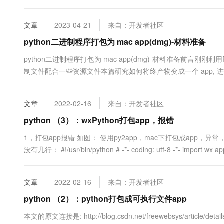
是一般情况下, 会使用 dmg 格式来分发应用dmg 是一个磁盘映像
盘映像打开....
文章
2023-04-21
来自：开发者社区
python二进制程序打包为 mac app(dmg)-材料准备
python二进制程序打包为 mac app(dmg)-材料准备前言刚刚利用
制文件配合一些资源文件本篇研究如何将终产物变成一个 app, 进
二进制打包产物一张logo图（png文件）1024x1024你问
mac 电脑一台新建一个文件....
文章
2022-02-16
来自：开发者社区
python （3）：wxPython打包app，报错
1，打包app报错 如图： 使用py2app，mac下打包成app
没有几行： #!/usr/bin/python # -*- coding: utf-8 -*- import wx app
文章
2022-02-16
来自：开发者社区
python （2）：python打包成可执行文件app
本文的原文连接是: http://blog.csdn.net/freewebsys/art