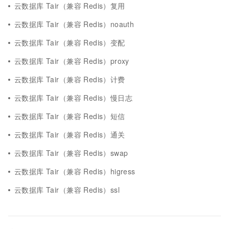
云数据库 Tair（兼容 Redis）复用
云数据库 Tair（兼容 Redis）noauth
云数据库 Tair（兼容 Redis）变配
云数据库 Tair（兼容 Redis）proxy
云数据库 Tair（兼容 Redis）计费
云数据库 Tair（兼容 Redis）慢日志
云数据库 Tair（兼容 Redis）短信
云数据库 Tair（兼容 Redis）通关
云数据库 Tair（兼容 Redis）swap
云数据库 Tair（兼容 Redis）higress
云数据库 Tair（兼容 Redis）ssl