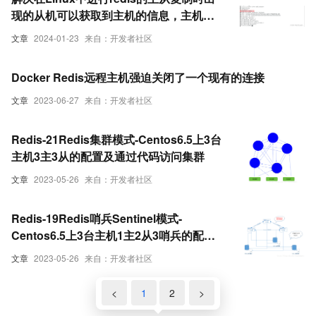
现的从机可以获取到主机的信息，主机获
取不到从机的信息~
文章
2024-01-23
来自：开发者社区
Docker Redis远程主机强迫关闭了一个现有的连接
文章
2023-06-27
来自：开发者社区
Redis-21Redis集群模式-Centos6.5上3台
主机3主3从的配置及通过代码访问集群
文章
2023-05-26
来自：开发者社区
Redis-19Redis哨兵Sentinel模式-
Centos6.5上3台主机1主2从3哨兵的配置
及通过代码访问哨兵
文章
2023-05-26
来自：开发者社区
<
1
2
>