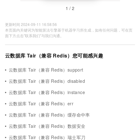
1 / 2
更新时间 2024-09-11 16:58:56
本页面内关键词为智能算法引擎基于机器学习所生成，如有任何问题，可在页
面下方点击"联系我们"与我们沟通。
云数据库 Tair（兼容 Redis）您可能感兴趣
云数据库 Tair（兼容 Redis）support
云数据库 Tair（兼容 Redis）disabled
云数据库 Tair（兼容 Redis）instance
云数据库 Tair（兼容 Redis）err
云数据库 Tair（兼容 Redis）缓存命中率
云数据库 Tair（兼容 Redis）数据安全
云数据库 Tair（兼容 Redis）瑞士军刀