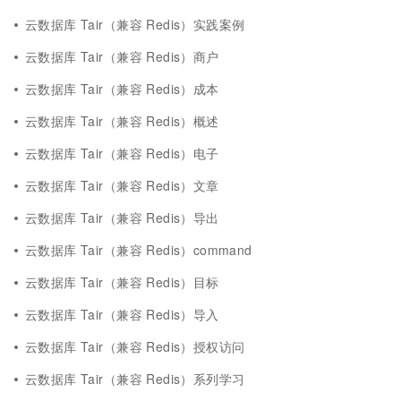
云数据库 Tair（兼容 Redis）实践案例
云数据库 Tair（兼容 Redis）商户
云数据库 Tair（兼容 Redis）成本
云数据库 Tair（兼容 Redis）概述
云数据库 Tair（兼容 Redis）电子
云数据库 Tair（兼容 Redis）文章
云数据库 Tair（兼容 Redis）导出
云数据库 Tair（兼容 Redis）command
云数据库 Tair（兼容 Redis）目标
云数据库 Tair（兼容 Redis）导入
云数据库 Tair（兼容 Redis）授权访问
云数据库 Tair（兼容 Redis）系列学习