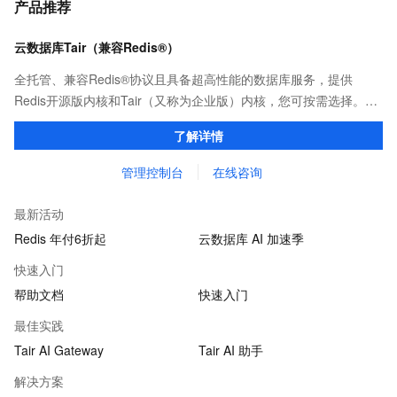
产品推荐
云数据库Tair（兼容Redis®）
全托管、兼容Redis®协议且具备超高性能的数据库服务，提供
Redis开源版内核和Tair（又称为企业版）内核，您可按需选择。保
证亚毫秒级的稳定时延，为应用程序起到加速作用，在对时延有严
了解详情
苛要求的领域提供稳定支撑。
管理控制台
在线咨询
最新活动
Redis 年付6折起
云数据库 AI 加速季
快速入门
帮助文档
快速入门
最佳实践
Tair AI Gateway
Tair AI 助手
解决方案