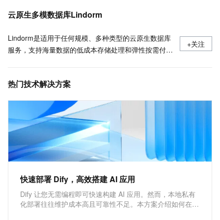
云数据库Tair（兼容 Redis）的计费项和计费规则
云原生多模数据库Lindorm
Lindorm是适用于任何规模、多种类型的云原生数据库
+关注
服务，支持海量数据的低成本存储处理和弹性按需付
费，兼容HBase、Solr、SQL、OpenTSDB等多种开源
标准接口，是互联网、IoT、车联网、广告、社交、监
热门技术解决方案
控、游戏、风控等场景首选数据库，也是为阿里巴巴核
心业务提供支撑的数据库之一。
快速部署 Dify，高效搭建 AI 应用
Dify 让您无需编程即可快速构建 AI 应用。然而，本地私有
化部署往往维护成本高且可靠性不足。本方案介绍如何在阿
里云构建云原生高可用架构，实现 Dify 的快速部署，助力