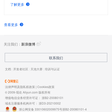
企业高效搭建 AI 应用。
了解更多
查看更多
关注我们：
新浪微博
联系我们
文档
|
开发者社区
|
天池大赛
|
培训与认证
法律声明及隐私权政策
|
Cookies政策
© 2009-现在 Aliyun.com 版权所有
增值电信业务经营许可证：
浙B2-20080101
域名注册服务机构许可：
浙D3-20210002
浙公网安备 33010602009975号
浙B2-20080101-4