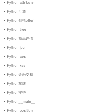
Python attribute
Python引擎
Python剑指offer
Python tree
Python商品详情
Python ipc
Python aes
Python xss
Python金融交易
Python车牌
Python守护
Python__main__
Python position