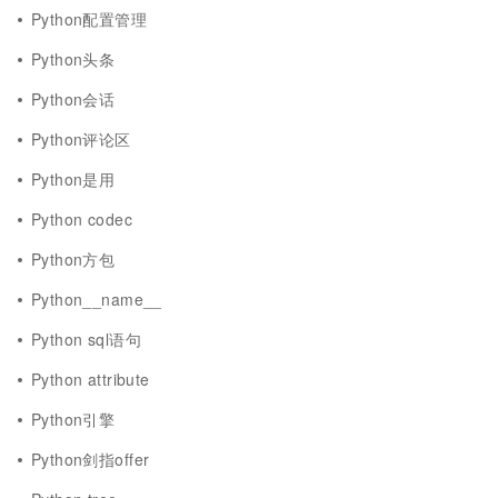
Python配置管理
Python头条
Python会话
Python评论区
Python是用
Python codec
Python方包
Python__name__
Python sql语句
Python attribute
Python引擎
Python剑指offer