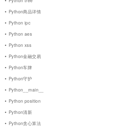
Python tree
Python商品详情
Python ipc
Python aes
Python xss
Python金融交易
Python车牌
Python守护
Python__main__
Python position
Python清新
Python贪心算法