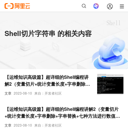
Shell切片字符串 的相关内容
【运维知识高级篇】超详细的Shell编程讲
解2（变量切片+统计变量长度+字串删除
+字串替换+七种方法进行数值运算+整数比
文章
2023-08-10
来自：开发者社区
较+多整数比较+文件判断+字符串比对+正
则比对+配合三剑客的高阶用法）（二）
【运维知识高级篇】超详细的Shell编程讲解2（变量切片
+统计变量长度+字串删除+字串替换+七种方法进行数值运
算+整数比较+多整数比较+文件判断+字符串比对+正则比对
文章
2023-08-10
来自：开发者社区