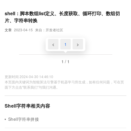
+配合三剑客的高阶用法）（一）
shell：脚本数组list定义、长度获取、循环打印、数组切
片、字符串转换
文章
2023-04-15
来自：开发者社区
<
1
>
1 / 1
更新时间 2024-04-30 14:46:10
本页面内关键词为智能算法引擎基于机器学习所生成，如有任何问题，可在页
面下方点击"联系我们"与我们沟通。
Shell字符串相关内容
Shell字符串拼接