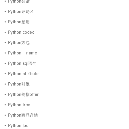
Python会话
Python评论区
Python是用
Python codec
Python方包
Python__name__
Python sql语句
Python attribute
Python引擎
Python剑指offer
Python tree
Python商品详情
Python ipc