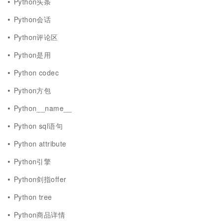
Python头条
Python会话
Python评论区
Python是用
Python codec
Python方包
Python__name__
Python sql语句
Python attribute
Python引擎
Python剑指offer
Python tree
Python商品详情