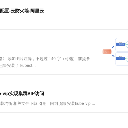
一个 AI 助手
超强辅助，Bol
即刻拥有 DeepSeek-R1 满血版
在企业官网、通讯软件中为客户提供 AI 客服
连接器配置-云防火墙-阿里云
多种方案随心选，轻松解锁专属 DeepSeek
群网络》 添加图片注释，不超过 140 字（可选） 前提条
安装了 kubect...
be-vip实现集群VIP访问
现负载均衡 相关文件下载 引用 回到顶部 安装kube-vip ...