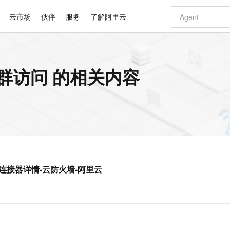
云市场
伙伴
服务
了解阿里云
AI 特惠
数据与 API
成为产品伙伴
企业增值服务
最佳实践
价格计算器
AI 场景体
基础软件
产品伙伴合
阿里云认证
市场活动
配置报价
大模型
版集群访问 的相关内容
自助选配和估算价格
新方式
睿译宝，AI翻译排版一步到位
智启 AI 普惠权益
产品生态集成认证中心
企业支持计划
云上春晚
域名与网站
千问官方 MaaS 平台，为开发者和 Agent 而生，新用户赠送 1 亿 + tokens 额度
Qwen Aud
AI Coding
阿里云Maa
2026 阿里云
云服务器 E
为企业打
数据集
Windows
大模型认证
模型
NEW
NEW
交付可用成果
值低价云产品抢先购
上传文档即自动完成翻译和格式还原
至高享 1亿+免费 tokens，加速 Al 应用落地
提供智能易用的域名与建站服务
智能编程，一键
安全可靠、
产品生态伙伴
专家技术服务
云上奥运之旅
弹性计算合作
阿里云中企出
手机三要素
宝塔 Linux
全部认证
价格优势
有专属领域专家
GLM-5.2：长任务时代开源旗舰模型
阿里云 OPC 创新助力计划
千问大模型
即刻拥有 DeepS
AI 电商营销
对象存储 O
大模型
产品生态伙伴工作台
企业增值服务台
云栖战略参考
云存储合作计
云栖大会
身份实名认证
CentOS
训练营
推动算力普惠，释放技术红利
最高返9万
多领域专家智能体,一键组建 AI 虚拟交付团队
快速构建应用程序和网站，即刻迈出上云第一步
至高百万元 Token 补贴，加速一人公司成长
多元化、高性能、安全可靠的大模型服务
真正可用的 1M 上下文,一次完成代码全链路开发
轻松解锁专属 Dee
从图文生成到
云上的中国
数据库合作计
活动全景
短信
Docker
图片和
站式影视创作平台
Hermes Agent，打造自进化智能体
Token Plan 模型订阅计划
数字证书管理服务（原SSL证书）
5 分钟轻松部署
AI 广告创作
无影云电脑
企业成长
NEW
信息公告
看见新力量
云网络合作计
OCR 文字识别
JAVA
证享300元代金券
可视化编排打通从文字构思到成片全链路闭环
全托管，含MySQL、PostgreSQL、SQL Server、MariaDB多引擎
自主进化，持久记忆，越用越聪明
Qwen3.8-Max 首发尝鲜，限时加量 10 倍，夜间低至2折
实现全站HTTPS，呈现可信的WEB访问
图文、视频一
随时随地安
Kimi-K3
HappyHors
NEW
魔搭 Mode
loud
服务实践
官网公告
CK集群连接器详情-云防火墙-阿里云
Kimi 最新旗舰模型，长程编程与推理利器
让文字生成流
金融模力时刻
Salesforce O
版
发票查验
全能环境
Claude Code + GStack 打造工程团队
千问办公，限时限量积分加倍
Qoder
低代码高效构
AI 建站
短信服务
型
NEW
作计划
计划
创新中心
魔搭 ModelSc
健康状态
理服务
让AI从“聊天伙伴”进化为能干活的“数字员工”
安装技能 GStack，拥有专属 AI 工程团队
你的AI工作搭子，覆盖日常办公高频场景
面向真实软件的智能体编程平台
0 代码专业建
客户案例
天气预报查询
操作系统
Deepseek-v4-pro
HappyHors
态合作计划
态智能体模型
旗舰 MoE 大模型，百万上下文与顶尖推理能力
图生视频，流
同享
万小智 AI 建站低至 15元/月
Qoder CN
AI 短剧/漫剧
云原生数据库 
快递物流查询
WordPress
成为服务伙
高校合作
点，立即开启云上创新
覆盖公网/内网、递归/权威、移动APP等全场景解析服务
送.CN域名，送备案服务码
基于千问大模型等，支持代码智能生成、研发智能问答
AI助力短剧
GLM-5.2
Wan2.7-T
Ubuntu