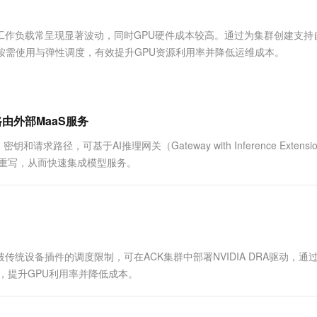
服务生态伙伴
视觉 Coding、空间感知、多模态思考等全面升级
1M上下文，专为长程任务能力而生
云工开物
企业应用
Works
Night Plan 支持 Qwen 3.8-Max
云原生大数据计算服务 MaxCompute
AI 办公
容器服务 Kub
NEW
Red Hat
30+ 款产品免费体验
Data Agent 驱动的一站式 Data+AI 开发治理平台
夜间 5 折，Qwen/Meoo/TokenPlan 客户专享
面向分析的企业级SaaS模式云数据仓库
AI智能应用
提供一站式管
科研合作
，工作负载常呈现显著波动，同时GPU硬件成本较高。通过为集群创建支持
ERP
堂（旗舰版）
SUSE
按需使用与弹性调度，有效提升GPU资源利用率并降低运维成本。
智能客服
AI 应用构建
大模型原生
CRM
防护产品
2个月
自动承接线索
建站小程序
Qoder
大模型服务平台百炼-应用模版
OA 办公系统
HOT
NEW
面向真实软件
个人版上线、团队版降价；千问3.8-Max首发发尝鲜
丰富多元化的应用模版和解决方案
力提升
财税管理
模板建站
ion路由外部MaaS服务
万有无界
大模型服务平台百炼-智能体
400电话
定制建站
请求路径，可基于AI推理网关（Gateway with Inference Extensi
的模型效果
灵活可视化地构建企业级 Agent
RL重写，从而快速集成模型服务。
方案
广告营销
模板小程序
秒悟
人工智能平台 PAI
定制小程序
云端极速 AI 
新一代 AI 视频生成模型，深度适配广告营销等场景
AI Native 的算法工程平台，一站式完成建模、训练、推理服务部署
APP 开发
建站系统
统设备插件的调度限制，可在ACK集群中部署NVIDIA DRA驱动，通
源控制，提升GPU利用率并降低成本。
AI 应用
10分钟微调：让0.6B模型媲美235B模
多模态数据信
型
依托云原生高可用架构,实现Dify私有化部署
用1%尺寸在特定领域达到大模型90%以上效果