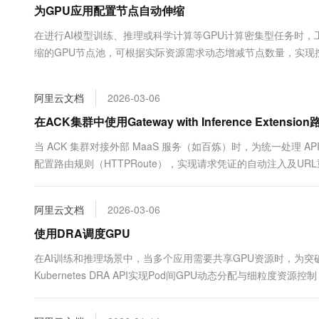
为GPU应用配置节点自动伸缩
大数据开发治理平台 Data
AI 产品 免费试用
网络
安全
云开发大赛
Tableau 订阅
1亿+ 大模型 tokens 和 
在进行AI模型训练、推理或科学计算等GPU计算密集型任务时
可观测
入门学习赛
中间件
AI空中课堂在线直播课
缩的GPU节点池，可根据实际资源需求动态增减节点数量，实现
云防火墙
140+云产品 免费试用
大模型服务
上云与迁云
云原生的云上边界网络安全
产品新客免费试用，最长1
数据库
生态解决方案
千问AI平台-Token Plan
阿里云文档
2026-03-06
企业出海
大模型ACA认证体验
大数据计算
助力企业全员 AI 认知与能
行业生态解决方案
在ACK集群中使用Gateway with Inference Extens
政企业务
媒体服务
千问AI平台-模型体验
开发者生态解决方案
当 ACK 集群对接外部 MaaS 服务（如百炼）时，为统一处理 API 密钥和
在线体验全尺寸、多种模态
企业服务与云通信
配置路由规则（HTTPRoute），实现请求凭证的自动注入及U
AI 开发和 AI 应用解决
Happy 系列大模型
域名与网站
阿里云文档
2026-03-06
终端用户计算
使用DRA调度GPU
Serverless
大模型解决方案
在AI训练和推理场景中，当多个应用需要共享GPU资源时，为突破传
Kubernetes DRA API实现Pod间GPU动态分配与细粒度资
开发工具
快速部署 Dify，高效搭建 
迁移与运维管理