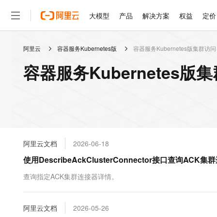
大模型
产品
解决方案
权益
定价
阿里云
容器服务Kubernetes版
容器服务Kubernetes版集群访问
大模型
产品
解决方案
权益
定价
云市场
伙伴
服务
了解阿里云
精选产品
精选解决方案
普惠上云
产品定价
精选商城
成为销售伙伴
售前咨询
为什么选择阿里云
千问AI平台
容器服务Kubernetes
了解云产品的定价详情
大模型服务平台百炼
千问办公，解锁你的工作
普惠上云 官方力荐
分销伙伴
在线服务
网站建设
什么是云计算
大
大模型服务与应用平台
企业级Agent产品，直接
云服务器38元/年起，超
咨询伙伴
多端小程序
技术领先
云上成本管理
售后服务
轻量应用服务器
Agency Agents：拥
官方推荐返现计划
大模型
精选产品
精选解决方案
Salesforce 国际版订阅
稳定可靠
管理和优化成本
推荐新用户得奖励，单订单
销售伙伴合作计划
自助服务
友盟天域
安全合规
人工智能与机器学习
AI
文本生成
云数据库 RDS
HappyHorse 打造一
云工开物
无影生态合作计划
在线服务
阿里云文档
2026-06-18
观测云
分析师报告
高校专属算力普惠，学生认
计算
互联网应用开发
Qwen3.8-Max
HOT
Salesforce On Alibaba C
工单服务
使用DescribeAckClusterConnector接口查询A
智能体时代全能旗舰模型
Tuya 物联网平台阿里云
研究报告与白皮书
人工智能平台 PAI
快速拥有专属 OpenClaw
大模
Consulting Partner 合
大数据
容器
免费试用
短信专区
一站式AI开发、训练和推
查询指定ACK集群连接器详情。
蓝凌 OA
Qwen3.7-Plus
AI 大模型销售与服务生
现代化应用
存储
天池大赛
能看、能想、能动手的多模
云解析DNS
解决方案免费试用 新老
电子合同
最高领取价值200元试用
安全
阿里云文档
网络与CDN
2026-05-26
AI 算法大赛
Qwen3-VL-Plus
畅捷通