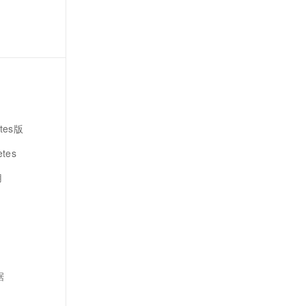
tes版
tes
用
据