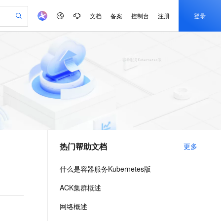
文档
备案
控制台
注册
登录
验
作计划
器
AI 活动
专业服务
服务伙伴合作计划
开发者社区
加入我们
产品动态
服务平台百炼
阿里云 OPC 创新助力计划
一站式生成采购清单，支持单品或批量购买
io：打造专属 AI 语音助手
S产品伙伴计划（繁花）
峰会
CS
造的大模型服务与应用开发平台
一句话生成原生可编辑精美 PPT 文稿
AI 生产力先锋
Al MaaS 服务伙伴赋能合作
域名
博文
Careers
至高可申请百万元
Qwen3.8-Max 模型上线
开启高性价比 AI 编程新体验
弹性可伸缩的云计算服务
Qwen-Audio-3.0-Realtime 端到端实时语音角色扮演
输入一句话想法, 轻松生成专业的 PPT
先锋实践拓展 AI 生产力的边界
Token 补贴，五大权
计划
海大会
伙伴信用分合作计划
商标
问答
社会招聘
益加速 OPC 成功
eek-V4-Pro
SS
一键部署幻兽帕鲁游戏服务器
飞天发布时刻
HOT
Open Search 向量检索版支
划
备案
电子书
校园招聘
pSeek-V4-Pro
视频创作，一键激活电商全链路生产力
稳定、安全、高性价比、高性能的云存储服务
一键购买专属联机服务器，轻松开启游戏
所见，即是所愿
持视频检索 Pipeline 功能
更多支持
划
公司注册
镜像站
视频生成
语音识别与合成
专属 QwenPaw
漫剧工坊：一站式动画创作平台
AI 实训营
HOT
应用身份服务 (IDaaS)
合作伙伴培训与认证
热门帮助文档
更多
划
上云迁移
站生成，高效打造优质广告素材
全接入的云上超级电脑
从聊天伙伴进化为能主动干活的本地数字员工
快速生产连贯的高质量长漫剧
从基础到进阶，Agent 创客手把手教你
OpenClaw 管理能力上线
e-1.1-T2V
Qwen3-TTS-Flash
lScope
我要反馈
查询合作伙伴
畅细腻的高质量视频
离线语音合成大模型，多语言方言自适应，低延迟高稳定
n Alibaba Cloud ISV 合作
代维服务
建企业门户网站
10 分钟搭建微信、支付宝小程序
什么是容器服务Kubernetes版
MaxCompute MaxFrame 提
创新加速
ope
登录合作伙伴管理后台
我要建议
站，无忧落地极速上线
以可视化方式快速构建移动和 PC 门户网站
国内短信简单易用，安全可靠，秒级触达，全球覆盖200+国家和地区。
高效部署网站，快速应用到小程序
供自动弹性内存功能
e-1.1-I2V
Cosyvoice-V3-Flash
ACK集群概述
安全
畅自然，细节丰富
高表现力语音合成大模型，语音克隆听感自然
我要投诉
PolarDB
上云场景组合购
Milvus 弹性伸缩功能新增节
伴
网络概述
漫剧创作，剧本、分镜、视频高效生成
100%兼容MySQL、PostgreSQL，兼容Oracle，支持集中和分布式
覆盖90%+业务场景，专享组合折扣价
点支持范围
2V
VPN
Fun-ASR