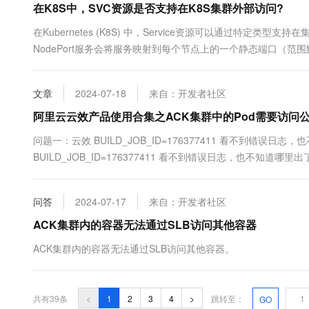
在K8S中，SVC资源是否支持在K8S集群外部访问?
在Kubernetes (K8S) 中，Service资源可以通过特定类型
NodePort服务会将服务映射到每个节点上的一个静态端口（范围
址和该NodePort来访问服务。...
文章
2024-07-18
来自：开发者社区
阿里云云效产品使用合集之ACK集群中的Pod需要访问
问题一：云效 BUILD_JOB_ID=176377411 看不到错误日志
BUILD_JOB_ID=176377411 看不到错误日志，也不知道哪里
https://help.aliyun.com/document_detail/154943.html?spm=a2c
问答
2024-07-17
来自：开发者社区
ACK集群内的容器无法通过SLB访问其他容器
ACK集群内的容器无法通过SLB访问其他容器。
共有39条
<
1
2
3
4
>
跳转至：
GO