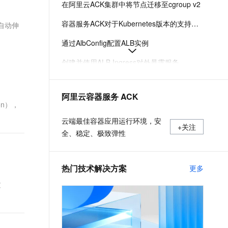
在阿里云ACK集群中将节点迁移至cgroup v2
文戏情感细腻自然，动作戏激烈拳拳到肉，实现更强表演能力
支持中英文自由切换，具备更强的噪声鲁棒性
ernetes 版 ACK
云聚AI 严选权益
AI 原生数据库服务发布
SSL 证书
，一键激活高效办公新体验
理容器应用的 K8s 服务
精选AI产品，从模型到应用全链提效
Agent 数据网关
容器服务ACK对于Kubernetes版本的支持机制
自动伸
堡垒机
AI 用量加速计划
云原生数据库 PolarDB
通过AlbConfig配置ALB实例
应用
防火墙
、识别商机，让客服更高效、服务更出色。
新老同享，达量后返
Agentic Database 发布
创建并使用ALB Ingress对外暴露服务
千问办公
主机安全
NEW
的智能体编程平台
一站式AI生产力平台
Ingress概述
AI 应用及服务市场
阿里云容器服务 ACK
伶鹊
ACK托管和专有集群如何收费
on），
企业级人与Agent协作平台，接入和调度多个数字员工
智能客服平台，对话机器人、对话分析、智能外呼
AI 应用
采集ACK集群容器日志（DaemonSet方式部署日志采集）
云端最佳容器应用运行环境，安
+关注
大模型服务平台百炼 - 全妙
全、稳定、极致弹性
大模型
应用创作平台
多模态内容创作工具，已接入 DeepSeek
自然语言处理
热门技术解决方案
更多
数据标注
过
机器学习
息提取
与 AI 智能体进行实时音视频通话
从文本、图片、视频中提取结构化的属性信息
构建支持视频理解的 AI 音视频实时通话应用