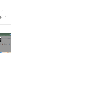
rt：
的IP地