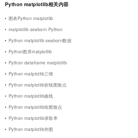
Python matplotlib相关内容
图表Python matplotlib
matplotlib seaborn Python
Python matplotlib seaborn数据
Python图库matplotlib
Python dataframe matplotlib
Python matplotlib三维
Python matplotlib折线图散点
Python matplotlib曲线
Python matplotlib绘图散点
Python matplotlib录取率
Python matplotlib作图