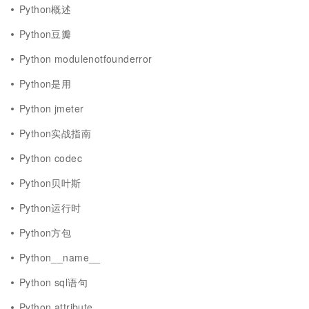
Python概述
Python豆瓣
Python modulenotfounderror
Python是用
Python jmeter
Python实战指南
Python codec
Python贝叶斯
Python运行时
Python方包
Python__name__
Python sql语句
Python attribute