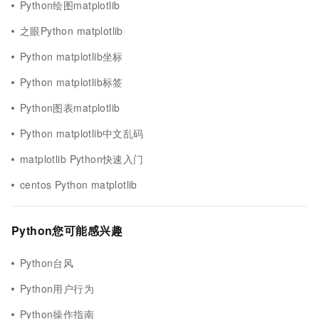
Python绘图matplotlib
之眼Python matplotlib
Python matplotlib坐标
Python matplotlib标签
Python图表matplotlib
Python matplotlib中文乱码
matplotlib Python快速入门
centos Python matplotlib
Python您可能感兴趣
Python台风
Python用户行为
Python操作指南