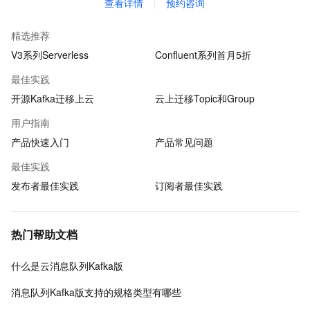
查看详情
预约咨询
精选推荐
V3系列Serverless
Confluent系列首月5折
最佳实践
开源Kafka迁移上云
云上迁移Topic和Group
用户指南
产品快速入门
产品常见问题
最佳实践
发布者最佳实践
订阅者最佳实践
热门帮助文档
什么是云消息队列Kafka版
消息队列Kafka版支持的规格类型有哪些