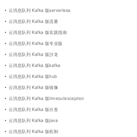
云消息队列 Kafka 版serverless
云消息队列 Kafka 版流量
云消息队列 Kafka 版实践指南
云消息队列 Kafka 版专业版
云消息队列 Kafka 版沙龙
云消息队列 Kafka 版kafka
云消息队列 Kafka 版hub
云消息队列 Kafka 版镜像
云消息队列 Kafka 版timeoutexception
云消息队列 Kafka 版分发
云消息队列 Kafka 版java
云消息队列 Kafka 版机制