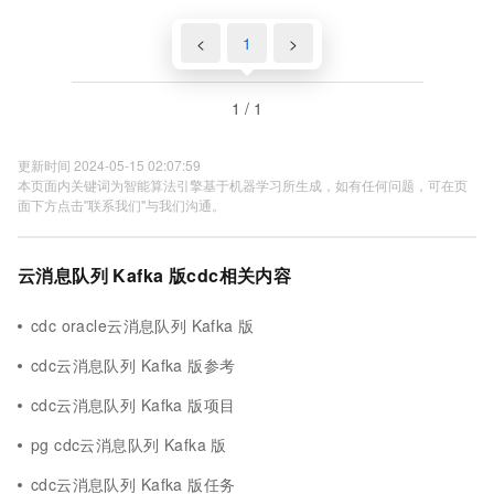
<
1
>
1 / 1
更新时间 2024-05-15 02:07:59
本页面内关键词为智能算法引擎基于机器学习所生成，如有任何问题，可在页
面下方点击"联系我们"与我们沟通。
云消息队列 Kafka 版cdc相关内容
cdc oracle云消息队列 Kafka 版
cdc云消息队列 Kafka 版参考
cdc云消息队列 Kafka 版项目
pg cdc云消息队列 Kafka 版
cdc云消息队列 Kafka 版任务