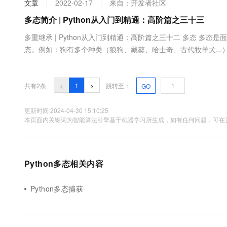
文章
2022-02-17
来自：开发者社区
大数据开发治理平台 Data
AI 产品 免费试用
网络
安全
云开发大赛
Tableau 订阅
多态简介 | Python从入门到精通：高阶篇之三十三
1亿+ 大模型 tokens 和 
可观测
入门学习赛
中间件
AI空中课堂在线直播课
多重继承 | Python从入门到精通：高阶篇之三十二 多态 多
云防火墙
140+云产品 免费试用
大模型服务
态。例如：狗有多个种类（狼狗、藏獒、哈士奇、古代牧羊犬..
上云与迁云
云原生的云上边界网络安全
产品新客免费试用，最长1
数据库
两个类： class A: def __init__(self,name): self._name = name @
生态解决方案
千问AI平台-Token Plan
企业出海
大模型ACA认证体验
大数据计算
助力企业全员 AI 认知与能
行业生态解决方案
共有2条
<
1
>
跳转至：
GO
政企业务
媒体服务
千问AI平台-模型体验
开发者生态解决方案
在线体验全尺寸、多种模态
更新时间 2024-04-30 15:10:25
企业服务与云通信
本页面内关键词为智能算法引擎基于机器学习所生成，如有任何问题，可在页
AI 开发和 AI 应用解决
Happy 系列大模型
域名与网站
终端用户计算
Python多态相关内容
Serverless
大模型解决方案
Python多态捕获
开发工具
快速部署 Dify，高效搭建 
迁移与运维管理