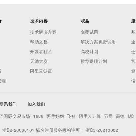
价
技术内容
权益
服
技术解决方案
免费试用
基
帮助文档
解决方案免费试用
企
开发者社区
高校计划
迁
天池大赛
推荐返现计划
官
器
阿里云认证
健
管理
信
联系我们
加入我们
巴国际交易市场
1688
阿里妈妈
飞猪
阿里云计算
万网
高德
UC
：
浙B2-20080101
域名注册服务机构许可：
浙D3-20210002