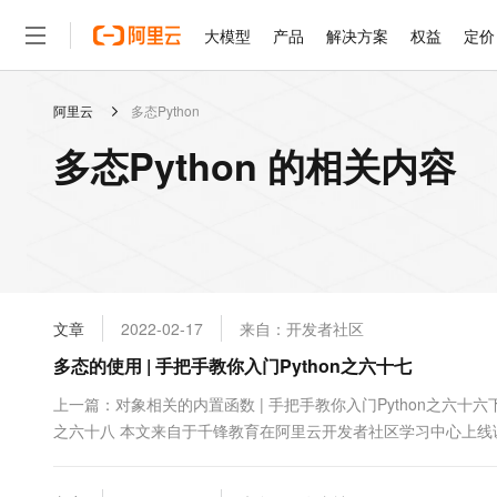
大模型
产品
解决方案
权益
定价
阿里云
多态Python
大模型
产品
解决方案
权益
定价
云市场
伙伴
服务
了解阿里云
精选产品
精选解决方案
普惠上云
产品定价
精选商城
成为销售伙伴
售前咨询
为什么选择阿里云
千问AI平台
多态Python 的相关内容
了解云产品的定价详情
大模型服务平台百炼
千问办公，解锁你的工作
普惠上云 官方力荐
分销伙伴
在线服务
网站建设
什么是云计算
大
大模型服务与应用平台
企业级Agent产品，直接
云服务器38元/年起，超
咨询伙伴
多端小程序
技术领先
云上成本管理
售后服务
轻量应用服务器
Agency Agents：拥
官方推荐返现计划
大模型
精选产品
精选解决方案
Salesforce 国际版订阅
稳定可靠
管理和优化成本
推荐新用户得奖励，单订单
销售伙伴合作计划
自助服务
友盟天域
安全合规
人工智能与机器学习
AI
文本生成
云数据库 RDS
HappyHorse 打造一
云工开物
无影生态合作计划
在线服务
文章
2022-02-17
来自：开发者社区
观测云
分析师报告
高校专属算力普惠，学生认
计算
互联网应用开发
Qwen3.8-Max
HOT
Salesforce On Alibaba C
工单服务
多态的使用 | 手把手教你入门Python之六十七
智能体时代全能旗舰模型
Tuya 物联网平台阿里云
研究报告与白皮书
人工智能平台 PAI
快速拥有专属 OpenClaw
大模
Consulting Partner 合
大数据
容器
免费试用
短信专区
一站式AI开发、训练和推
上一篇：对象相关的内置函数 | 手把手教你入门Python之六十六下
蓝凌 OA
Qwen3.7-Plus
AI 大模型销售与服务生
现代化应用
之六十八 本文来自于千锋教育在阿里云开发者社区学习中心上线课程
存储
天池大赛
能看、能想、能动手的多模
云解析DNS
解决方案免费试用 新老
电子合同
多态的使用 子类重写父类方法 继承的特点：如果一个类A继承自
最高领取价值200元试用
安全
网络与CDN
AI 算法大赛
Qwen3-VL-Plus
定义的方法。 1、子类的实现和父类的实现完全不一样，子....
畅捷通