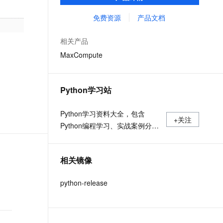
MaxCompute Notebook、镜像管理等功能共
文戏情感细腻自然，动作戏激烈拳拳到肉，实现更强表演能力
支持中英文自由切换，具备更强的噪声鲁棒性
ernetes 版 ACK
云聚AI 严选权益
AI 原生数据库服务发布
SSL 证书
同构成 MaxCompute 完整 Python 开发生
免费资源
产品文档
，一键激活高效办公新体验
理容器应用的 K8s 服务
精选AI产品，从模型到应用全链提效
Agent 数据网关
态。
堡垒机
AI 用量加速计划
云原生数据库 PolarDB
相关产品
应用
防火墙
、识别商机，让客服更高效、服务更出色。
新老同享，达量后返
Agentic Database 发布
MaxCompute
千问办公
主机安全
NEW
的智能体编程平台
一站式AI生产力平台
Python学习站
AI 应用及服务市场
伶鹊
企业级人与Agent协作平台，接入和调度多个数字员工
智能客服平台，对话机器人、对话分析、智能外呼
Python学习资料大全，包含
AI 应用
+关注
Python编程学习、实战案例分
大模型服务平台百炼 - 全妙
大模型
应用创作平台
享、开发者必知词条等内容。
多模态内容创作工具，已接入 DeepSeek
自然语言处理
相关镜像
数据标注
python-release
机器学习
息提取
与 AI 智能体进行实时音视频通话
从文本、图片、视频中提取结构化的属性信息
构建支持视频理解的 AI 音视频实时通话应用