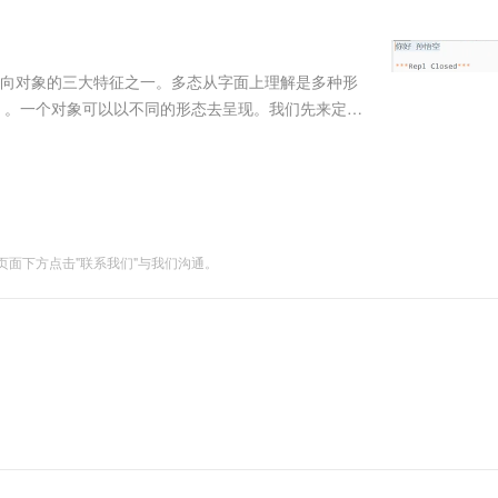
服务生态伙伴
视觉 Coding、空间感知、多模态思考等全面升级
1M上下文，专为长程任务能力而生
云工开物
企业应用
Works
Night Plan 支持 Qwen 3.8-Max
云原生大数据计算服务 MaxCompute
AI 办公
容器服务 Kub
NEW
Red Hat
30+ 款产品免费体验
Data Agent 驱动的一站式 Data+AI 开发治理平台
夜间 5 折，Qwen/Meoo/TokenPlan 客户专享
面向分析的企业级SaaS模式云数据仓库
AI智能应用
提供一站式管
科研合作
ERP
堂（旗舰版）
SUSE
态是面向对象的三大特征之一。多态从字面上理解是多种形
智能客服
AI 应用构建
大模型原生
CRM
.）。一个对象可以以不同的形态去呈现。我们先来定义
防护产品
2个月
自动承接线索
property ...
建站小程序
Qoder
大模型服务平台百炼-应用模版
OA 办公系统
HOT
NEW
面向真实软件
个人版上线、团队版降价；千问3.8-Max首发发尝鲜
丰富多元化的应用模版和解决方案
力提升
财税管理
模板建站
万有无界
大模型服务平台百炼-智能体
400电话
定制建站
的模型效果
灵活可视化地构建企业级 Agent
面下方点击"联系我们"与我们沟通。
方案
广告营销
模板小程序
秒悟
人工智能平台 PAI
定制小程序
云端极速 AI 
新一代 AI 视频生成模型，深度适配广告营销等场景
AI Native 的算法工程平台，一站式完成建模、训练、推理服务部署
APP 开发
建站系统
AI 应用
10分钟微调：让0.6B模型媲美235B模
多模态数据信
型
依托云原生高可用架构,实现Dify私有化部署
用1%尺寸在特定领域达到大模型90%以上效果