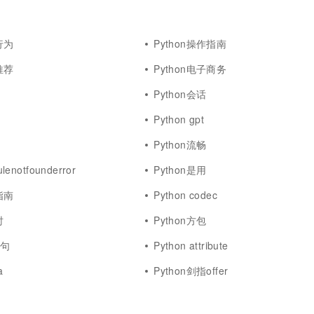
一个 AI 助手
超强辅助，Bol
即刻拥有 DeepSeek-R1 满血版
在企业官网、通讯软件中为客户提供 AI 客服
多种方案随心选，轻松解锁专属 DeepSeek
行为
Python操作指南
推荐
Python电子商务
Python会话
Python gpt
Python流畅
lenotfounderror
Python是用
指南
Python codec
时
Python方包
语句
Python attribute
a
Python剑指offer