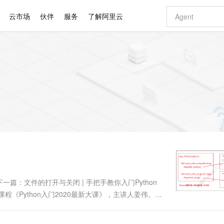
云市场
伙伴
服务
了解阿里云
AI 特惠
数据与 API
成为产品伙伴
企业增值服务
最佳实践
价格计算器
AI 场景体
基础软件
产品伙伴合
阿里云认证
市场活动
配置报价
大模型
自助选配和估算价格
新方式
睿译宝，AI翻译排版一步到位
智启 AI 普惠权益
产品生态集成认证中心
企业支持计划
云上春晚
域名与网站
千问官方 MaaS 平台，为开发者和 Agent 而生，新用户赠送 1 亿 + tokens 额度
Qwen Aud
AI Coding
阿里云Maa
2026 阿里云
云服务器 E
为企业打
数据集
Windows
大模型认证
模型
NEW
NEW
交付可用成果
值低价云产品抢先购
上传文档即自动完成翻译和格式还原
至高享 1亿+免费 tokens，加速 Al 应用落地
提供智能易用的域名与建站服务
智能编程，一键
安全可靠、
产品生态伙伴
专家技术服务
云上奥运之旅
弹性计算合作
阿里云中企出
手机三要素
宝塔 Linux
全部认证
价格优势
有专属领域专家
GLM-5.2：长任务时代开源旗舰模型
阿里云 OPC 创新助力计划
千问大模型
即刻拥有 DeepS
AI 电商营销
对象存储 O
大模型
产品生态伙伴工作台
企业增值服务台
云栖战略参考
云存储合作计
云栖大会
身份实名认证
CentOS
训练营
推动算力普惠，释放技术红利
最高返9万
多领域专家智能体,一键组建 AI 虚拟交付团队
快速构建应用程序和网站，即刻迈出上云第一步
至高百万元 Token 补贴，加速一人公司成长
多元化、高性能、安全可靠的大模型服务
真正可用的 1M 上下文,一次完成代码全链路开发
轻松解锁专属 Dee
从图文生成到
云上的中国
数据库合作计
活动全景
短信
Docker
图片和
站式影视创作平台
Hermes Agent，打造自进化智能体
Token Plan 模型订阅计划
数字证书管理服务（原SSL证书）
5 分钟轻松部署
AI 广告创作
无影云电脑
企业成长
NEW
信息公告
看见新力量
云网络合作计
OCR 文字识别
JAVA
证享300元代金券
可视化编排打通从文字构思到成片全链路闭环
全托管，含MySQL、PostgreSQL、SQL Server、MariaDB多引擎
自主进化，持久记忆，越用越聪明
Qwen3.8-Max 首发尝鲜，限时加量 10 倍，夜间低至2折
实现全站HTTPS，呈现可信的WEB访问
图文、视频一
随时随地安
Kimi-K3
HappyHors
NEW
魔搭 Mode
loud
服务实践
官网公告
Kimi 最新旗舰模型，长程编程与推理利器
让文字生成流
金融模力时刻
Salesforce O
版
发票查验
全能环境
Claude Code + GStack 打造工程团队
千问办公，限时限量积分加倍
Qoder
低代码高效构
AI 建站
短信服务
型
NEW
作计划
计划
创新中心
魔搭 ModelSc
健康状态
理服务
让AI从“聊天伙伴”进化为能干活的“数字员工”
安装技能 GStack，拥有专属 AI 工程团队
你的AI工作搭子，覆盖日常办公高频场景
面向真实软件的智能体编程平台
0 代码专业建
一篇：文件的打开与关闭 | 手把手教你入门Python
客户案例
天气预报查询
操作系统
Deepseek-v4-pro
HappyHors
态合作计划
《Python入门2020最新大课》，主讲人姜伟。
态智能体模型
旗舰 MoE 大模型，百万上下文与顶尖推理能力
图生视频，流
同享
万小智 AI 建站低至 15元/月
Qoder CN
AI 短剧/漫剧
云原生数据库 
快递物流查询
WordPress
成为服务伙
类B，由类A创建出来的实例对象都能直接使用类B里
高校合作
点，立即开启云上创新
覆盖公网/内网、递归/权威、移动APP等全场景解析服务
送.CN域名，送备案服务码
基于千问大模型等，支持代码智能生成、研发智能问答
AI助力短剧
GLM-5.2
Wan2.7-T
Ubuntu