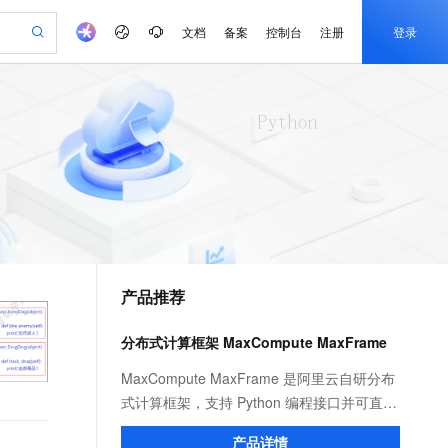
文档
备案
控制台
注册
登录
验
作计划
器
AI 活动
专业服务
服务伙伴合作计划
开发者社区
加入我们
产品动态
服务平台百炼
阿里云 OPC 创新助力计划
一站式生成采购清单，支持单品或批量购买
io：打造专属 AI 语音助手
S产品伙伴计划（繁花）
峰会
CS
造的大模型服务与应用开发平台
一句话生成原生可编辑精美 PPT 文稿
AI 生产力先锋
Al MaaS 服务伙伴赋能合作
域名
博文
Careers
至高可申请百万元
Qwen3.8-Max 模型上线
开启高性价比 AI 编程新体验
弹性可伸缩的云计算服务
Qwen-Audio-3.0-Realtime 端到端实时语音角色扮演
输入一句话想法, 轻松生成专业的 PPT
先锋实践拓展 AI 生产力的边界
Token 补贴，五大权
计划
海大会
伙伴信用分合作计划
商标
问答
社会招聘
益加速 OPC 成功
eek-V4-Pro
SS
一键部署幻兽帕鲁游戏服务器
飞天发布时刻
HOT
Open Search 向量检索版支
划
备案
电子书
校园招聘
pSeek-V4-Pro
视频创作，一键激活电商全链路生产力
稳定、安全、高性价比、高性能的云存储服务
一键购买专属联机服务器，轻松开启游戏
所见，即是所愿
持视频检索 Pipeline 功能
更多支持
划
公司注册
镜像站
视频生成
语音识别与合成
专属 QwenPaw
漫剧工坊：一站式动画创作平台
AI 实训营
HOT
应用身份服务 (IDaaS)
合作伙伴培训与认证
产品推荐
划
上云迁移
站生成，高效打造优质广告素材
全接入的云上超级电脑
从聊天伙伴进化为能主动干活的本地数字员工
快速生产连贯的高质量长漫剧
从基础到进阶，Agent 创客手把手教你
OpenClaw 管理能力上线
e-1.1-T2V
Qwen3-TTS-Flash
lScope
我要反馈
查询合作伙伴
畅细腻的高质量视频
离线语音合成大模型，多语言方言自适应，低延迟高稳定
n Alibaba Cloud ISV 合作
代维服务
建企业门户网站
10 分钟搭建微信、支付宝小程序
分布式计算框架 MaxCompute MaxFrame
MaxCompute MaxFrame 提
创新加速
ope
登录合作伙伴管理后台
我要建议
站，无忧落地极速上线
以可视化方式快速构建移动和 PC 门户网站
国内短信简单易用，安全可靠，秒级触达，全球覆盖200+国家和地区。
高效部署网站，快速应用到小程序
供自动弹性内存功能
e-1.1-I2V
Cosyvoice-V3-Flash
MaxCompute MaxFrame 是阿里云自研分布
安全
畅自然，细节丰富
高表现力语音合成大模型，语音克隆听感自然
我要投诉
PolarDB
式计算框架，支持 Python 编程接口并可直接
上云场景组合购
Milvus 弹性伸缩功能新增节
伴
漫剧创作，剧本、分镜、视频高效生成
100%兼容MySQL、PostgreSQL，兼容Oracle，支持集中和分布式
覆盖90%+业务场景，专享组合折扣价
点支持范围
使用 MaxCompute 计算资源及数据接口，与
2V
VPN
Fun-ASR
产品详情