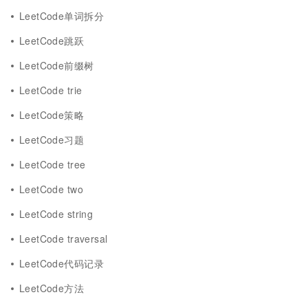
LeetCode单词拆分
LeetCode跳跃
LeetCode前缀树
LeetCode trie
LeetCode策略
LeetCode习题
LeetCode tree
LeetCode two
LeetCode string
LeetCode traversal
LeetCode代码记录
LeetCode方法