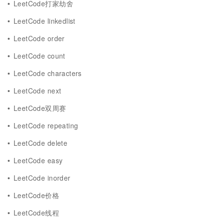
LeetCode打家劫舍
LeetCode linkedlist
LeetCode order
LeetCode count
LeetCode characters
LeetCode next
LeetCode双周赛
LeetCode repeating
LeetCode delete
LeetCode easy
LeetCode inorder
LeetCode价格
LeetCode线程