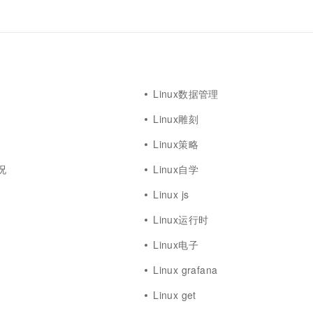
一个 AI 助手
超强辅助，Bol
即刻拥有 DeepSeek-R1 满血版
在企业官网、通讯软件中为客户提供 AI 客服
多种方案随心选，轻松解锁专属 DeepSeek
Linux数据管理
Linux雕刻
Linux策略
况
Linux自学
Linux js
Linux运行时
Linux电子
Linux grafana
Linux get