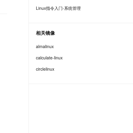
t.diy 一步搞定创意建站
构建大模型应用的安全防护体系
Linux指令入门-系统管理
通过自然语言交互简化开发流程,全栈开发支持
通过阿里云安全产品对 AI 应用进行安全防护
相关镜像
almalinux
calculate-linux
circlelinux