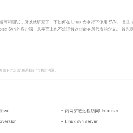
服务生态伙伴
视觉 Coding、空间感知、多模态思考等全面升级
1M上下文，专为长程任务能力而生
云工开物
企业应用
Works
Night Plan 支持 Qwen 3.8-Max
云原生大数据计算服务 MaxCompute
AI 办公
容器服务 Kub
NEW
Red Hat
30+ 款产品免费体验
Data Agent 驱动的一站式 Data+AI 开发治理平台
夜间 5 折，Qwen/Meoo/TokenPlan 客户专享
面向分析的企业级SaaS模式云数据仓库
AI智能应用
提供一站式管
科研合作
ERP
堂（旗舰版）
SUSE
和测试，所以就研究了一下如何在 Linux 命令行下使用 SVN。 首先 s
智能客服
AI 应用构建
大模型原生
CRM
ortoise SVN的客户端，从字面上也不难理解这些命令所代表的含义。 首先
防护产品
2个月
自动承接线索
.
建站小程序
Qoder
大模型服务平台百炼-应用模版
OA 办公系统
HOT
NEW
面向真实软件
个人版上线、团队版降价；千问3.8-Max首发发尝鲜
丰富多元化的应用模版和解决方案
力提升
财税管理
模板建站
万有无界
大模型服务平台百炼-智能体
400电话
定制建站
的模型效果
灵活可视化地构建企业级 Agent
面下方点击"联系我们"与我们沟通。
方案
广告营销
模板小程序
秒悟
人工智能平台 PAI
定制小程序
云端极速 AI 
新一代 AI 视频生成模型，深度适配广告营销等场景
AI Native 的算法工程平台，一站式完成建模、训练、推理服务部署
APP 开发
建站系统
制svn
内网穿透远程访问Linux svn
AI 应用
10分钟微调：让0.6B模型媲美235B模
多模态数据信
ubversion
Linux svn server
型
依托云原生高可用架构,实现Dify私有化部署
用1%尺寸在特定领域达到大模型90%以上效果