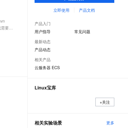
能，在提供云上最佳用户体验的同时，也针
文戏情感细腻自然，动作戏激烈拳拳到肉，实现更强表演能力
支持中英文自由切换，具备更强的噪声鲁棒性
ernetes 版 ACK
云聚AI 严选权益
AI 原生数据库服务发布
SSL 证书
对阿里云基础设施做了深度的优化。
立即使用
产品文档
，一键激活高效办公新体验
理容器应用的 K8s 服务
精选AI产品，从模型到应用全链提效
Agent 数据网关
堡垒机
vn
AI 用量加速计划
云原生数据库 PolarDB
产品入门
应用
防火墙
我需要把
、识别商机，让客服更高效、服务更出色。
新老同享，达量后返
Agentic Database 发布
用户指导
常见问题
千问办公
主机安全
NEW
最新动态
的智能体编程平台
一站式AI生产力平台
产品动态
AI 应用及服务市场
伶鹊
相关产品
企业级人与Agent协作平台，接入和调度多个数字员工
智能客服平台，对话机器人、对话分析、智能外呼
AI 应用
云服务器 ECS
大模型服务平台百炼 - 全妙
大模型
应用创作平台
多模态内容创作工具，已接入 DeepSeek
自然语言处理
Linux宝库
数据标注
+关注
机器学习
息提取
与 AI 智能体进行实时音视频通话
从文本、图片、视频中提取结构化的属性信息
构建支持视频理解的 AI 音视频实时通话应用
相关实验场景
更多