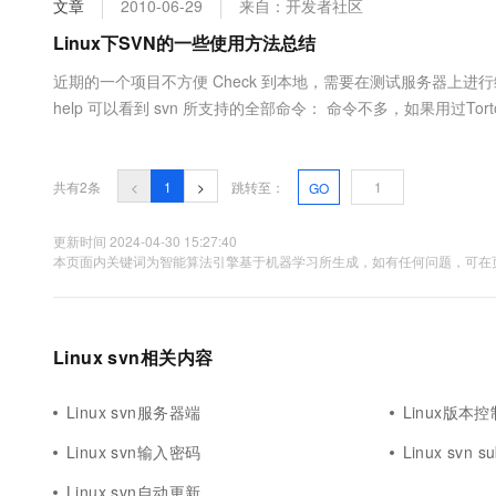
文章
2010-06-29
来自：开发者社区
大数据开发治理平台 Data
AI 产品 免费试用
网络
安全
云开发大赛
Tableau 订阅
Linux下SVN的一些使用方法总结
1亿+ 大模型 tokens 和 
可观测
入门学习赛
中间件
AI空中课堂在线直播课
近期的一个项目不方便 Check 到本地，需要在测试服务器上进行编写
云防火墙
140+云产品 免费试用
大模型服务
help 可以看到 svn 所支持的全部命令： 命令不多，如果用过T
上云与迁云
云原生的云上边界网络安全
产品新客免费试用，最长1
数据库
我的项目 Checkout 出来。这个过程使用的命令是 svn checkout ..
生态解决方案
千问AI平台-Token Plan
企业出海
大模型ACA认证体验
大数据计算
助力企业全员 AI 认知与能
行业生态解决方案
共有2条
<
1
>
跳转至：
GO
政企业务
媒体服务
千问AI平台-模型体验
开发者生态解决方案
在线体验全尺寸、多种模态
更新时间 2024-04-30 15:27:40
企业服务与云通信
本页面内关键词为智能算法引擎基于机器学习所生成，如有任何问题，可在页
AI 开发和 AI 应用解决
Happy 系列大模型
域名与网站
终端用户计算
Linux svn相关内容
Serverless
大模型解决方案
Linux svn服务器端
Linux版本控
开发工具
快速部署 Dify，高效搭建 
Linux svn输入密码
Linux svn s
迁移与运维管理
Linux svn自动更新