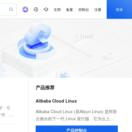
文档
备案
控制台
注册
登录
验
作计划
器
AI 活动
专业服务
服务伙伴合作计划
开发者社区
加入我们
产品动态
服务平台百炼
阿里云 OPC 创新助力计划
一站式生成采购清单，支持单品或批量购买
io：打造专属 AI 语音助手
S产品伙伴计划（繁花）
峰会
CS
造的大模型服务与应用开发平台
一句话生成原生可编辑精美 PPT 文稿
AI 生产力先锋
Al MaaS 服务伙伴赋能合作
域名
博文
Careers
至高可申请百万元
Qwen3.8-Max 模型上线
开启高性价比 AI 编程新体验
弹性可伸缩的云计算服务
Qwen-Audio-3.0-Realtime 端到端实时语音角色扮演
输入一句话想法, 轻松生成专业的 PPT
先锋实践拓展 AI 生产力的边界
Token 补贴，五大权
计划
海大会
伙伴信用分合作计划
商标
问答
社会招聘
益加速 OPC 成功
eek-V4-Pro
SS
一键部署幻兽帕鲁游戏服务器
飞天发布时刻
HOT
Open Search 向量检索版支
划
备案
电子书
校园招聘
pSeek-V4-Pro
视频创作，一键激活电商全链路生产力
稳定、安全、高性价比、高性能的云存储服务
一键购买专属联机服务器，轻松开启游戏
所见，即是所愿
持视频检索 Pipeline 功能
更多支持
划
公司注册
镜像站
视频生成
语音识别与合成
专属 QwenPaw
漫剧工坊：一站式动画创作平台
AI 实训营
HOT
应用身份服务 (IDaaS)
合作伙伴培训与认证
产品推荐
划
上云迁移
站生成，高效打造优质广告素材
全接入的云上超级电脑
从聊天伙伴进化为能主动干活的本地数字员工
快速生产连贯的高质量长漫剧
从基础到进阶，Agent 创客手把手教你
OpenClaw 管理能力上线
e-1.1-T2V
Qwen3-TTS-Flash
lScope
我要反馈
查询合作伙伴
畅细腻的高质量视频
离线语音合成大模型，多语言方言自适应，低延迟高稳定
n Alibaba Cloud ISV 合作
代维服务
建企业门户网站
10 分钟搭建微信、支付宝小程序
Alibaba Cloud Linux
MaxCompute MaxFrame 提
创新加速
ope
登录合作伙伴管理后台
我要建议
站，无忧落地极速上线
以可视化方式快速构建移动和 PC 门户网站
国内短信简单易用，安全可靠，秒级触达，全球覆盖200+国家和地区。
高效部署网站，快速应用到小程序
供自动弹性内存功能
f：仓
e-1.1-I2V
Cosyvoice-V3-Flash
Alibaba Cloud Linux (原Aliyun Linux) 是阿里
的文件夹
安全
畅自然，细节丰富
高表现力语音合成大模型，语音克隆听感自然
我要投诉
PolarDB
云推出的下一代 Linux 发行版，它为云上应
上云场景组合购
Milvus 弹性伸缩功能新增节
伴
漫剧创作，剧本、分镜、视频高效生成
100%兼容MySQL、PostgreSQL，兼容Oracle，支持集中和分布式
覆盖90%+业务场景，专享组合折扣价
点支持范围
用程序环境提供 Linux 社区的最新增强功
2V
VPN
Fun-ASR
产品控制台