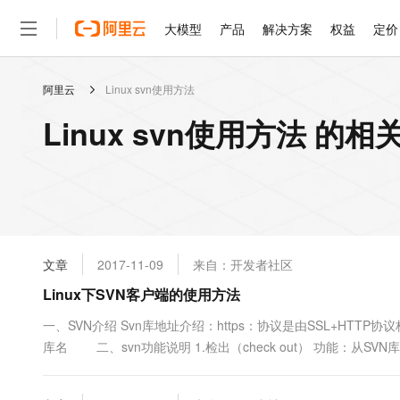
大模型
产品
解决方案
权益
定价
阿里云
Linux svn使用方法
大模型
产品
解决方案
权益
定价
云市场
伙伴
服务
了解阿里云
精选产品
精选解决方案
普惠上云
产品定价
精选商城
成为销售伙伴
售前咨询
为什么选择阿里云
千问AI平台
Linux svn使用方法 的相
了解云产品的定价详情
大模型服务平台百炼
千问办公，解锁你的工作
普惠上云 官方力荐
分销伙伴
在线服务
网站建设
什么是云计算
大
大模型服务与应用平台
企业级Agent产品，直接
云服务器38元/年起，超
咨询伙伴
多端小程序
技术领先
云上成本管理
售后服务
轻量应用服务器
Agency Agents：拥
官方推荐返现计划
大模型
精选产品
精选解决方案
Salesforce 国际版订阅
稳定可靠
管理和优化成本
推荐新用户得奖励，单订单
销售伙伴合作计划
自助服务
友盟天域
安全合规
人工智能与机器学习
AI
文本生成
云数据库 RDS
HappyHorse 打造一
云工开物
无影生态合作计划
在线服务
文章
2017-11-09
来自：开发者社区
观测云
分析师报告
高校专属算力普惠，学生认
计算
互联网应用开发
Qwen3.8-Max
HOT
Salesforce On Alibaba C
工单服务
Linux下SVN客户端的使用方法
智能体时代全能旗舰模型
Tuya 物联网平台阿里云
研究报告与白皮书
人工智能平台 PAI
快速拥有专属 OpenClaw
大模
Consulting Partner 合
大数据
容器
免费试用
短信专区
一站式AI开发、训练和推
一、SVN介绍 Svn库地址介绍：https：协议是由SSL+HT
蓝凌 OA
Qwen3.7-Plus
AI 大模型销售与服务生
现代化应用
库名 二、svn功能说明 1.检出（check out） 功能
存储
天池大赛
能看、能想、能动手的多模
云解析DNS
解决方案免费试用 新老
电子合同
$>mkdir...
最高领取价值200元试用
安全
网络与CDN
AI 算法大赛
Qwen3-VL-Plus
畅捷通