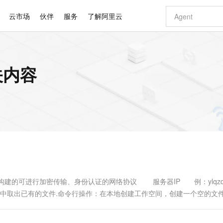
云市场
伙伴
服务
了解阿里云
AI 特惠
数据与 API
成为产品伙伴
企业增值服务
最佳实践
价格计算器
AI 场景体
基础软件
产品伙伴合
阿里云认证
市场活动
配置报价
大模型
关内容
自助选配和估算价格
新方式
睿译宝，AI翻译排版一步到位
智启 AI 普惠权益
产品生态集成认证中心
企业支持计划
云上春晚
域名与网站
千问官方 MaaS 平台，为开发者和 Agent 而生，新用户赠送 1 亿 + tokens 额度
Qwen Aud
AI Coding
阿里云Maa
2026 阿里云
云服务器 E
为企业打
数据集
Windows
大模型认证
模型
NEW
NEW
交付可用成果
值低价云产品抢先购
上传文档即自动完成翻译和格式还原
至高享 1亿+免费 tokens，加速 Al 应用落地
提供智能易用的域名与建站服务
智能编程，一键
安全可靠、
产品生态伙伴
专家技术服务
云上奥运之旅
弹性计算合作
阿里云中企出
手机三要素
宝塔 Linux
全部认证
价格优势
有专属领域专家
GLM-5.2：长任务时代开源旗舰模型
阿里云 OPC 创新助力计划
千问大模型
即刻拥有 DeepS
AI 电商营销
对象存储 O
大模型
产品生态伙伴工作台
企业增值服务台
云栖战略参考
云存储合作计
云栖大会
身份实名认证
CentOS
训练营
推动算力普惠，释放技术红利
最高返9万
多领域专家智能体,一键组建 AI 虚拟交付团队
快速构建应用程序和网站，即刻迈出上云第一步
至高百万元 Token 补贴，加速一人公司成长
多元化、高性能、安全可靠的大模型服务
真正可用的 1M 上下文,一次完成代码全链路开发
轻松解锁专属 Dee
从图文生成到
云上的中国
数据库合作计
活动全景
短信
Docker
图片和
站式影视创作平台
Hermes Agent，打造自进化智能体
Token Plan 模型订阅计划
数字证书管理服务（原SSL证书）
5 分钟轻松部署
AI 广告创作
无影云电脑
企业成长
NEW
信息公告
看见新力量
云网络合作计
OCR 文字识别
JAVA
证享300元代金券
可视化编排打通从文字构思到成片全链路闭环
全托管，含MySQL、PostgreSQL、SQL Server、MariaDB多引擎
自主进化，持久记忆，越用越聪明
Qwen3.8-Max 首发尝鲜，限时加量 10 倍，夜间低至2折
实现全站HTTPS，呈现可信的WEB访问
图文、视频一
随时随地安
Kimi-K3
HappyHors
NEW
魔搭 Mode
loud
服务实践
官网公告
Kimi 最新旗舰模型，长程编程与推理利器
让文字生成流
金融模力时刻
Salesforce O
版
发票查验
全能环境
Claude Code + GStack 打造工程团队
千问办公，限时限量积分加倍
Qoder
低代码高效构
AI 建站
短信服务
型
NEW
作计划
计划
创新中心
魔搭 ModelSc
健康状态
理服务
让AI从“聊天伙伴”进化为能干活的“数字员工”
安装技能 GStack，拥有专属 AI 工程团队
你的AI工作搭子，覆盖日常办公高频场景
面向真实软件的智能体编程平台
0 代码专业建
TP协议构建的可进行加密传输、身份认证的网络协议 服务器IP 例：ylqzq
客户案例
天气预报查询
操作系统
Deepseek-v4-pro
HappyHors
态合作计划
：从SVN库中取出已有的文件.命令行操作：在本地创建工作空间，创建一个空
态智能体模型
旗舰 MoE 大模型，百万上下文与顶尖推理能力
图生视频，流
同享
万小智 AI 建站低至 15元/月
Qoder CN
AI 短剧/漫剧
云原生数据库 
快递物流查询
WordPress
成为服务伙
高校合作
点，立即开启云上创新
覆盖公网/内网、递归/权威、移动APP等全场景解析服务
送.CN域名，送备案服务码
基于千问大模型等，支持代码智能生成、研发智能问答
AI助力短剧
GLM-5.2
Wan2.7-T
Ubuntu