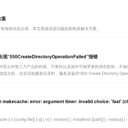
一个 AI 助手
超强辅助，Bol
即刻拥有 DeepSeek-R1 满血版
在企业官网、通讯软件中为客户提供 AI 客服
多种方案随心选，轻松解锁专属 DeepSeek
方案
升级内核时会有报错信息出现，本文将描述该问题的影响及解决方案。
eateDirectoryOperationFailed”报错
。阿里云对第三方产品的性能、可靠性以及操作可能带来的潜在影响，不做
在尝试创建新目录时，服务器返回“550 Create Directory Opera
ecache: error: argument timer: invalid choice: 'fast' (
config file]] [-q] [-v] [--version] [--installroot [path]] [--nodocs] [--