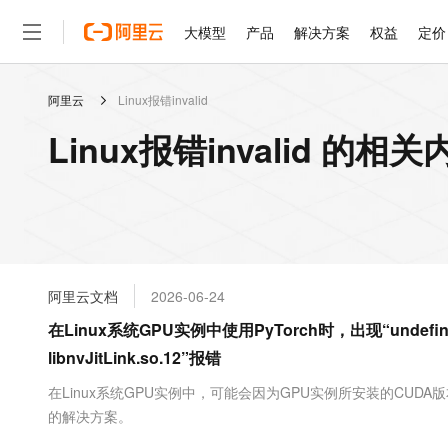
大模型
产品
解决方案
权益
定价
阿里云
Linux报错invalid
大模型
产品
解决方案
权益
定价
云市场
伙伴
服务
了解阿里云
精选产品
精选解决方案
普惠上云
产品定价
精选商城
成为销售伙伴
售前咨询
为什么选择阿里云
千问AI平台
Linux报错invalid 的相关
了解云产品的定价详情
大模型服务平台百炼
千问办公，解锁你的工作
普惠上云 官方力荐
分销伙伴
在线服务
网站建设
什么是云计算
大
大模型服务与应用平台
企业级Agent产品，直接
云服务器38元/年起，超
咨询伙伴
多端小程序
技术领先
云上成本管理
售后服务
轻量应用服务器
Agency Agents：拥
官方推荐返现计划
大模型
精选产品
精选解决方案
Salesforce 国际版订阅
稳定可靠
管理和优化成本
推荐新用户得奖励，单订单
销售伙伴合作计划
自助服务
友盟天域
安全合规
人工智能与机器学习
AI
文本生成
云数据库 RDS
HappyHorse 打造一
云工开物
无影生态合作计划
在线服务
阿里云文档
2026-06-24
观测云
分析师报告
高校专属算力普惠，学生认
计算
互联网应用开发
Qwen3.8-Max
HOT
Salesforce On Alibaba C
工单服务
在Linux系统GPU实例中使用PyTorch时，出现“undefined sym
智能体时代全能旗舰模型
Tuya 物联网平台阿里云
研究报告与白皮书
人工智能平台 PAI
快速拥有专属 OpenClaw
大模
Consulting Partner 合
大数据
容器
libnvJitLink.so.12”报错
免费试用
短信专区
一站式AI开发、训练和推
蓝凌 OA
Qwen3.7-Plus
AI 大模型销售与服务生
现代化应用
存储
天池大赛
在Linux系统GPU实例中，可能会因为GPU实例所安装的CUDA版
能看、能想、能动手的多模
云解析DNS
解决方案免费试用 新老
电子合同
的解决方案。
最高领取价值200元试用
安全
网络与CDN
AI 算法大赛
Qwen3-VL-Plus
畅捷通