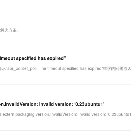
服务生态伙伴
视觉 Coding、空间感知、多模态思考等全面升级
1M上下文，专为长程任务能力而生
云工开物
企业应用
Works
Night Plan 支持 Qwen 3.8-Max
云原生大数据计算服务 MaxCompute
AI 办公
容器服务 Kub
NEW
Red Hat
30+ 款产品免费体验
Data Agent 驱动的一站式 Data+AI 开发治理平台
夜间 5 折，Qwen/Meoo/TokenPlan 客户专享
面向分析的企业级SaaS模式云数据仓库
AI智能应用
提供一站式管
科研合作
ERP
堂（旗舰版）
SUSE
智能客服
AI 应用构建
大模型原生
CRM
因和解决方案。
防护产品
2个月
自动承接线索
建站小程序
Qoder
大模型服务平台百炼-应用模版
OA 办公系统
HOT
NEW
面向真实软件
个人版上线、团队版降价；千问3.8-Max首发发尝鲜
丰富多元化的应用模版和解决方案
力提升
财税管理
模板建站
万有无界
大模型服务平台百炼-智能体
out specified has expired”
400电话
定制建站
的模型效果
灵活可视化地构建企业级 Agent
llset_poll: The timeout specified has expired”错误的问题
方案
广告营销
模板小程序
秒悟
人工智能平台 PAI
定制小程序
云端极速 AI 
新一代 AI 视频生成模型，深度适配广告营销等场景
AI Native 的算法工程平台，一站式完成建模、训练、推理服务部署
APP 开发
建站系统
nvalidVersion: Invalid version: ‘0.23ubuntu1’
ckaging.version.InvalidVersion: Invalid version: ‘0.23ubuntu1
AI 应用
10分钟微调：让0.6B模型媲美235B模
多模态数据信
型
依托云原生高可用架构,实现Dify私有化部署
用1%尺寸在特定领域达到大模型90%以上效果