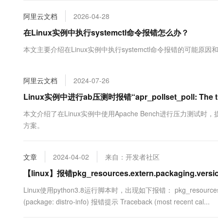
大数据开发治理平台 Data
AI 产品 免费试用
网络
安全
云开发大赛
Tableau 订阅
阿里云文档
2026-04-28
1亿+ 大模型 tokens 和 
可观测
入门学习赛
中间件
在Linux实例中执行systemctl命令报错怎么办？
AI空中课堂在线直播课
云防火墙
140+云产品 免费试用
大模型服务
上云与迁云
本文主要介绍在Linux实例中执行systemctl命令报错的可能原
云原生的云上边界网络安全
产品新客免费试用，最长1
数据库
生态解决方案
千问AI平台-Token Plan
企业出海
大模型ACA认证体验
大数据计算
助力企业全员 AI 认知与能
阿里云文档
2024-07-26
行业生态解决方案
政企业务
媒体服务
千问AI平台-模型体验
Linux实例中进行ab压测时报错“apr_pollset_poll: The time
开发者生态解决方案
在线体验全尺寸、多种模态
企业服务与云通信
本文介绍了在Linux实例中使用Apache Bench进行压力测试时，提示“apr_po
AI 开发和 AI 应用解决
Happy 系列大模型
方案。
域名与网站
终端用户计算
文章
2024-04-02
来自：开发者社区
Serverless
大模型解决方案
【linux】报错pkg_resources.extern.packaging.version.I
开发工具
Linux使用python3.8运行脚本时，出现如下报错： pkg_resources.extern.pa
快速部署 Dify，高效搭建 
(package: distro-info) 报错提示 Traceback (most recent cal...
迁移与运维管理