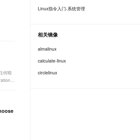
t.diy 一步搞定创意建站
构建大模型应用的安全防护体系
Linux指令入门-系统管理
通过自然语言交互简化开发流程,全栈开发支持
通过阿里云安全产品对 AI 应用进行安全防护
相关镜像
almalinux
calculate-linux
任何暗
circlelinux
tion
choose