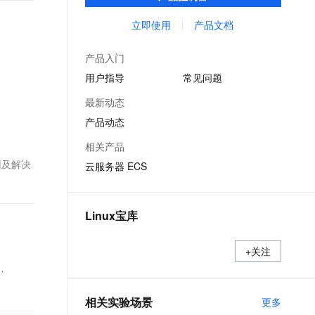
能，在提供云上最佳用户体验的同时，也针
文戏情感细腻自然，动作戏激烈拳拳到肉，实现更强表演能力
支持中英文自由切换，具备更强的噪声鲁棒性
ernetes 版 ACK
云聚AI 严选权益
AI 原生数据库服务发布
SSL 证书
对阿里云基础设施做了深度的优化。
立即使用
产品文档
，一键激活高效办公新体验
理容器应用的 K8s 服务
精选AI产品，从模型到应用全链提效
Agent 数据网关
堡垒机
AI 用量加速计划
云原生数据库 PolarDB
产品入门
应用
防火墙
、识别商机，让客服更高效、服务更出色。
新老同享，达量后返
Agentic Database 发布
用户指导
常见问题
千问办公
主机安全
NEW
最新动态
的智能体编程平台
一站式AI生产力平台
产品动态
AI 应用及服务市场
伶鹊
相关产品
企业级人与Agent协作平台，接入和调度多个数字员工
智能客服平台，对话机器人、对话分析、智能外呼
AI 应用
原因及解决
云服务器 ECS
大模型服务平台百炼 - 全妙
大模型
应用创作平台
多模态内容创作工具，已接入 DeepSeek
自然语言处理
Linux宝库
数据标注
+关注
机器学习
’
息提取
与 AI 智能体进行实时音视频通话
从文本、图片、视频中提取结构化的属性信息
构建支持视频理解的 AI 音视频实时通话应用
相关实验场景
更多