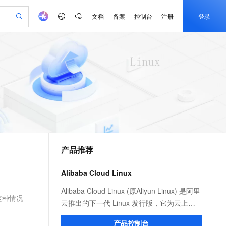
文档
备案
控制台
注册
登录
验
作计划
器
AI 活动
专业服务
服务伙伴合作计划
开发者社区
加入我们
产品动态
服务平台百炼
阿里云 OPC 创新助力计划
一站式生成采购清单，支持单品或批量购买
io：打造专属 AI 语音助手
S产品伙伴计划（繁花）
峰会
CS
造的大模型服务与应用开发平台
一句话生成原生可编辑精美 PPT 文稿
AI 生产力先锋
Al MaaS 服务伙伴赋能合作
域名
博文
Careers
至高可申请百万元
Qwen3.8-Max 模型上线
开启高性价比 AI 编程新体验
弹性可伸缩的云计算服务
Qwen-Audio-3.0-Realtime 端到端实时语音角色扮演
输入一句话想法, 轻松生成专业的 PPT
先锋实践拓展 AI 生产力的边界
Token 补贴，五大权
计划
海大会
伙伴信用分合作计划
商标
问答
社会招聘
益加速 OPC 成功
eek-V4-Pro
SS
一键部署幻兽帕鲁游戏服务器
飞天发布时刻
HOT
Open Search 向量检索版支
划
备案
电子书
校园招聘
pSeek-V4-Pro
视频创作，一键激活电商全链路生产力
稳定、安全、高性价比、高性能的云存储服务
一键购买专属联机服务器，轻松开启游戏
所见，即是所愿
持视频检索 Pipeline 功能
更多支持
划
公司注册
镜像站
视频生成
语音识别与合成
专属 QwenPaw
漫剧工坊：一站式动画创作平台
AI 实训营
HOT
应用身份服务 (IDaaS)
合作伙伴培训与认证
产品推荐
划
上云迁移
站生成，高效打造优质广告素材
全接入的云上超级电脑
从聊天伙伴进化为能主动干活的本地数字员工
快速生产连贯的高质量长漫剧
从基础到进阶，Agent 创客手把手教你
OpenClaw 管理能力上线
e-1.1-T2V
Qwen3-TTS-Flash
lScope
我要反馈
查询合作伙伴
畅细腻的高质量视频
离线语音合成大模型，多语言方言自适应，低延迟高稳定
n Alibaba Cloud ISV 合作
代维服务
建企业门户网站
10 分钟搭建微信、支付宝小程序
Alibaba Cloud Linux
MaxCompute MaxFrame 提
创新加速
ope
登录合作伙伴管理后台
我要建议
站，无忧落地极速上线
以可视化方式快速构建移动和 PC 门户网站
国内短信简单易用，安全可靠，秒级触达，全球覆盖200+国家和地区。
高效部署网站，快速应用到小程序
供自动弹性内存功能
e-1.1-I2V
Cosyvoice-V3-Flash
Alibaba Cloud Linux (原Aliyun Linux) 是阿里
安全
这种情况
畅自然，细节丰富
高表现力语音合成大模型，语音克隆听感自然
我要投诉
PolarDB
云推出的下一代 Linux 发行版，它为云上应
上云场景组合购
Milvus 弹性伸缩功能新增节
伴
漫剧创作，剧本、分镜、视频高效生成
100%兼容MySQL、PostgreSQL，兼容Oracle，支持集中和分布式
覆盖90%+业务场景，专享组合折扣价
点支持范围
用程序环境提供 Linux 社区的最新增强功
2V
VPN
Fun-ASR
产品控制台