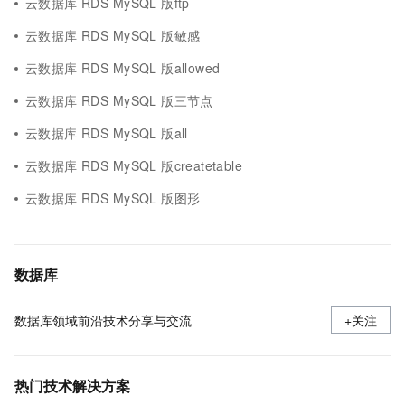
云数据库 RDS MySQL 版ftp
云数据库 RDS MySQL 版敏感
云数据库 RDS MySQL 版allowed
云数据库 RDS MySQL 版三节点
云数据库 RDS MySQL 版all
云数据库 RDS MySQL 版createtable
云数据库 RDS MySQL 版图形
数据库
数据库领域前沿技术分享与交流
+关注
热门技术解决方案