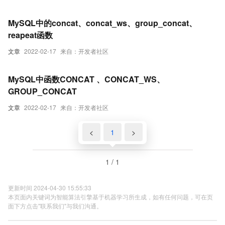
MySQL中的concat、concat_ws、group_concat、
reapeat函数
文章
2022-02-17
来自：开发者社区
MySQL中函数CONCAT 、CONCAT_WS、
GROUP_CONCAT
文章
2022-02-17
来自：开发者社区
<
1
>
1 / 1
更新时间 2024-04-30 15:55:33
本页面内关键词为智能算法引擎基于机器学习所生成，如有任何问题，可在页
面下方点击"联系我们"与我们沟通。