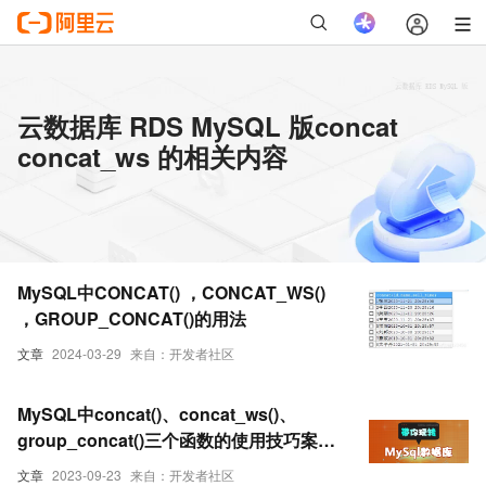
云数据库 RDS MySQL 版concat
concat_ws 的相关内容
MySQL中CONCAT() ，CONCAT_WS()
，GROUP_CONCAT()的用法
文章
2024-03-29
来自：开发者社区
MySQL中concat()、concat_ws()、
group_concat()三个函数的使用技巧案例
与心得总结
文章
2023-09-23
来自：开发者社区