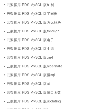
云数据库 RDS MySQL 版b+树
云数据库 RDS MySQL 版半同步
云数据库 RDS MySQL 版怎么解决
云数据库 RDS MySQL 版through
云数据库 RDS MySQL 版电子
云数据库 RDS MySQL 版中源
云数据库 RDS MySQL 版.net
云数据库 RDS MySQL 版hibernate
云数据库 RDS MySQL 版慢sql
云数据库 RDS MySQL 版at
云数据库 RDS MySQL 版窗口函数
云数据库 RDS MySQL 版updating