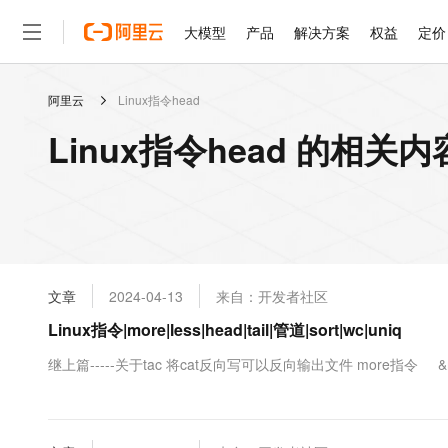
大模型
产品
解决方案
权益
定价
阿里云
Linux指令head
大模型
产品
解决方案
权益
定价
云市场
伙伴
服务
了解阿里云
精选产品
精选解决方案
普惠上云
产品定价
精选商城
成为销售伙伴
售前咨询
为什么选择阿里云
千问AI平台
Linux指令head 的相关内
了解云产品的定价详情
大模型服务平台百炼
睿译宝，AI翻译排版一
普惠上云 官方力荐
分销伙伴
在线服务
网站建设
什么是云计算
大
大模型服务与应用平台
上传文档即自动完成翻译和
云服务器38元/年起，超
咨询伙伴
多端小程序
技术领先
云上成本管理
售后服务
轻量应用服务器
GLM-5.2：长任务时代
官方推荐返现计划
大模型
精选产品
精选解决方案
Salesforce 国际版订阅
稳定可靠
管理和优化成本
推荐新用户得奖励，单订单
销售伙伴合作计划
自助服务
友盟天域
安全合规
人工智能与机器学习
AI
文本生成
云数据库 RDS
Hermes Agent，打造
云工开物
无影生态合作计划
在线服务
文章
2024-04-13
来自：开发者社区
观测云
分析师报告
自主进化，持久记忆，越用
高校专属算力普惠，学生认
计算
互联网应用开发
Qwen3.8-Max
HOT
Salesforce On Alibaba C
工单服务
Linux指令|more|less|head|tail|管道|sort|wc|uniq
智能体时代全能旗舰模型
Tuya 物联网平台阿里云
研究报告与白皮书
人工智能平台 PAI
快速拥有专属 OpenClaw
大模
Consulting Partner 合
大数据
容器
免费试用
短信专区
一站式AI开发、训练和推
继上篇-----关于tac 将cat反向写可以反向输出文件 more指令 &nb
蓝凌 OA
Qwen3.7-Plus
AI 大模型销售与服务生
现代化应用
存储
天池大赛
能看、能想、能动手的多模
云解析DNS
解决方案免费试用 新老
电子合同
最高领取价值200元试用
安全
网络与CDN
AI 算法大赛
Qwen3-VL-Plus
畅捷通