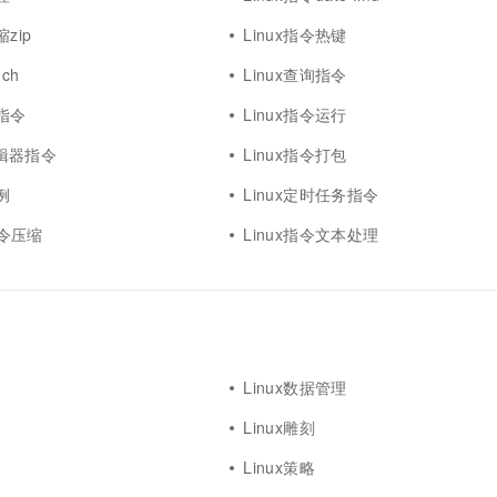
一个 AI 助手
超强辅助，Bol
缩zip
即刻拥有 DeepSeek-R1 满血版
Linux指令热键
在企业官网、通讯软件中为客户提供 AI 客服
多种方案随心选，轻松解锁专属 DeepSeek
uch
Linux查询指令
器指令
Linux指令运行
m编辑器指令
Linux指令打包
例
Linux定时任务指令
x指令压缩
Linux指令文本处理
Linux数据管理
Linux雕刻
Linux策略