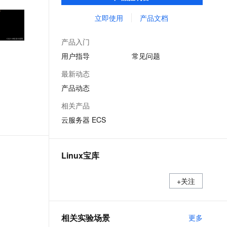
能，在提供云上最佳用户体验的同时，也针
文戏情感细腻自然，动作戏激烈拳拳到肉，实现更强表演能力
支持中英文自由切换，具备更强的噪声鲁棒性
ernetes 版 ACK
云聚AI 严选权益
云安全中心 AI BAS 智能自动
SSL 证书
对阿里云基础设施做了深度的优化。
立即使用
产品文档
，一键激活高效办公新体验
理容器应用的 K8s 服务
精选AI产品，从模型到应用全链提效
化模拟渗透攻击产品发布
堡垒机
AI 用量加速计划
DataWorks ChatBI 会话支持
产品入门
应用
防火墙
、识别商机，让客服更高效、服务更出色。
新老同享，达量后返
上传临时文件分析
用户指导
常见问题
千问办公
主机安全
NEW
最新动态
的智能体编程平台
一站式AI生产力平台
产品动态
AI 应用及服务市场
伶鹊
相关产品
企业级人与Agent协作平台，接入和调度多个数字员工
智能客服平台，对话机器人、对话分析、智能外呼
AI 应用
云服务器 ECS
大模型服务平台百炼 - 全妙
大模型
应用创作平台
多模态内容创作工具，已接入 DeepSeek
自然语言处理
Linux宝库
数据标注
+关注
机器学习
息提取
与 AI 智能体进行实时音视频通话
从文本、图片、视频中提取结构化的属性信息
构建支持视频理解的 AI 音视频实时通话应用
相关实验场景
更多