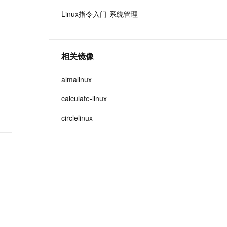
t.diy 一步搞定创意建站
构建大模型应用的安全防护体系
Linux指令入门-系统管理
通过自然语言交互简化开发流程,全栈开发支持
通过阿里云安全产品对 AI 应用进行安全防护
相关镜像
almalinux
calculate-linux
circlelinux