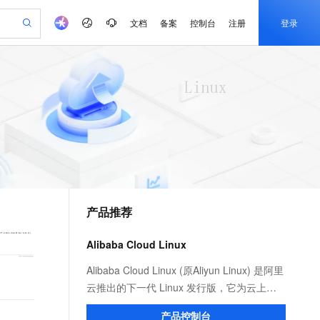
文档
备案
控制台
注册
登录
验
作计划
器
AI 活动
专业服务
服务伙伴合作计划
开发者社区
加入我们
产品动态
服务平台百炼
阿里云 OPC 创新助力计划
一站式生成采购清单，支持单品或批量购买
可编辑精美 PPT 文稿
S产品伙伴计划（繁花）
峰会
CS
造的大模型服务与应用开发平台
Agency Agents：拥有专属领域专家
AI 生产力先锋
Al MaaS 服务伙伴赋能合作
域名
博文
Careers
PolarDB Agentic Database
至高可申请百万元
 轻松生成专业的 PPT
开启高性价比 AI 编程新体验
弹性可伸缩的云计算服务
先锋实践拓展 AI 生产力的边界
发布
多领域专家智能体,一键组建 AI 虚拟交付团队
Token 补贴，五大权
计划
海大会
伙伴信用分合作计划
商标
问答
社会招聘
益加速 OPC 成功
帕鲁游戏服务器
SS
HappyHorse 打造一站式影视创作平台
飞天发布时刻
HOT
秒悟 Meoo CLI 支持一键部
划
备案
电子书
校园招聘
联机服务器，轻松开启游戏
视频创作，一键激活电商全链路生产力
稳定、安全、高性价比、高性能的云存储服务
所见，即是所愿
署项目至阿里云账号
可视化编排打通从文字构思到成片全链路闭环
更多支持
划
公司注册
镜像站
视频生成
语音识别与合成
 智能体与工作流应用
漫剧工坊：一站式动画创作平台
AI 实训营
Flink OSS 支持
合作伙伴培训与认证
产品推荐
划
上云迁移
站生成，高效打造优质广告素材
全接入的云上超级电脑
通过阿里云百炼高效搭建AI应用,助力高效开发
快速生产连贯的高质量长漫剧
从基础到进阶，Agent 创客手把手教你
AssumeRole 角色自定义
e-1.1-T2V
Qwen3-TTS-Flash
lScope
我要反馈
查询合作伙伴
畅细腻的高质量视频
离线语音合成大模型，多语言方言自适应，低延迟高稳定
n Alibaba Cloud ISV 合作
代维服务
建企业门户网站
10 分钟搭建微信、支付宝小程序
Alibaba Cloud Linux
百炼 Qwen3.7-Flash 系列模
创新加速
ope
登录合作伙伴管理后台
我要建议
站，无忧落地极速上线
以可视化方式快速构建移动和 PC 门户网站
国内短信简单易用，安全可靠，秒级触达，全球覆盖200+国家和地区。
高效部署网站，快速应用到小程序
型发布
e-1.1-I2V
Cosyvoice-V3-Flash
Alibaba Cloud Linux (原Aliyun Linux) 是阿里
安全
畅自然，细节丰富
高表现力语音合成大模型，语音克隆听感自然
我要投诉
PolarDB
云推出的下一代 Linux 发行版，它为云上应
上云场景组合购
伴
Qoder CN V1.7.0 发布
漫剧创作，剧本、分镜、视频高效生成
100%兼容MySQL、PostgreSQL，兼容Oracle，支持集中和分布式
覆盖90%+业务场景，专享组合折扣价
用程序环境提供 Linux 社区的最新增强功
2V
VPN
Fun-ASR
产品控制台