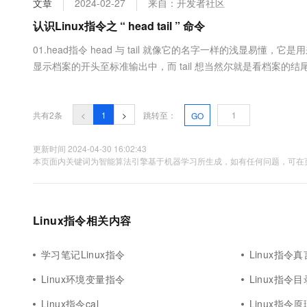
文章
2024-02-27
来自：开发者社区
大数据开发治理平台 Data
AI 产品 免费试用
网络
安全
云开发大赛
Tableau 订阅
认识Linux指令之 “ head tail ” 命令
1亿+ 大模型 tokens 和 
可观测
入门学习赛
中间件
AI空中课堂在线直播课
01.head指令 head 与 tail 就像它的名字一样的浅显易懂
云防火墙
140+云产品 免费试用
大模型服务
显示档案的开头至标准输出中，而 tail 想当然尔就是看档案的结尾。 语法： 
上云与迁云
云原生的云上边界网络安全
产品新客免费试用，最长1
数据库
显示档案的开头至标准输出中，默认head命令打印其相应文件的开头1
生态解决方案
千问AI平台-Token Plan
企业出海
大模型ACA认证体验
大数据计算
助力企业全员 AI 认知与能
行业生态解决方案
共有2条
<
1
>
跳转至：
GO
政企业务
媒体服务
千问AI平台-模型体验
开发者生态解决方案
在线体验全尺寸、多种模态
更新时间 2024-04-30 16:02:43
企业服务与云通信
本页面内关键词为智能算法引擎基于机器学习所生成，如有任何问题，可在页
AI 开发和 AI 应用解决
Happy 系列大模型
域名与网站
终端用户计算
Linux指令相关内容
Serverless
大模型解决方案
学习笔记Linux指令
Linux指令真
开发工具
快速部署 Dify，高效搭建 
Linux环境变量指令
Linux指令目
迁移与运维管理
Linux指令cal
Linux指令原