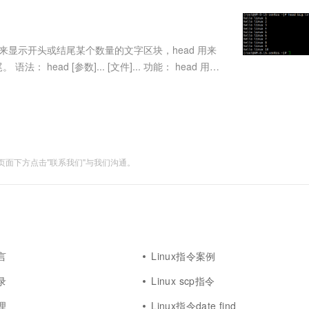
服务生态伙伴
视觉 Coding、空间感知、多模态思考等全面升级
1M上下文，专为长程任务能力而生
云工开物
企业应用
Works
Night Plan 支持 Qwen 3.8-Max
云原生大数据计算服务 MaxCompute
AI 办公
容器服务 Kub
NEW
Red Hat
30+ 款产品免费体验
Data Agent 驱动的一站式 Data+AI 开发治理平台
夜间 5 折，Qwen/Meoo/TokenPlan 客户专享
面向分析的企业级SaaS模式云数据仓库
AI智能应用
提供一站式管
科研合作
ERP
堂（旗舰版）
SUSE
，它是用来显示开头或结尾某个数量的文字区块，head 用来
智能客服
AI 应用构建
大模型原生
CRM
head [参数]... [文件]... 功能： head 用来
防护产品
2个月
自动承接线索
0行。 选项： ...
建站小程序
Qoder
大模型服务平台百炼-应用模版
OA 办公系统
HOT
NEW
面向真实软件
个人版上线、团队版降价；千问3.8-Max首发发尝鲜
丰富多元化的应用模版和解决方案
力提升
财税管理
模板建站
万有无界
大模型服务平台百炼-智能体
400电话
定制建站
的模型效果
灵活可视化地构建企业级 Agent
面下方点击"联系我们"与我们沟通。
方案
广告营销
模板小程序
秒悟
人工智能平台 PAI
定制小程序
云端极速 AI 
新一代 AI 视频生成模型，深度适配广告营销等场景
AI Native 的算法工程平台，一站式完成建模、训练、推理服务部署
APP 开发
建站系统
言
Linux指令案例
AI 应用
10分钟微调：让0.6B模型媲美235B模
多模态数据信
录
Linux scp指令
型
依托云原生高可用架构,实现Dify私有化部署
用1%尺寸在特定领域达到大模型90%以上效果
理
Linux指令date find