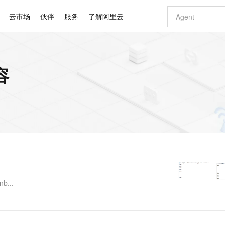
云市场
伙伴
服务
了解阿里云
AI 特惠
数据与 API
成为产品伙伴
企业增值服务
最佳实践
价格计算器
AI 场景体
基础软件
产品伙伴合
阿里云认证
市场活动
配置报价
大模型
容
自助选配和估算价格
步到位
智启 AI 普惠权益
产品生态集成认证中心
企业支持计划
云上春晚
域名与网站
Qwen Audio：打造专属 AI 语音助手
千问官方 MaaS 平台，为开发者和 Agent 而生，新用户赠送 1 亿 + tokens 额度
一句话生成原生
AI Coding
阿里云Maa
2026 阿里云
云服务器 E
为企业打
数据集
Windows
大模型认证
模型
NEW
NEW
格式还原
值低价云产品抢先购
至高享 1亿+免费 tokens，加速 Al 应用落地
提供智能易用的域名与建站服务
Qwen-Audio-3.0-Realtime 端到端实时语音角色扮演
输入一句话想法,
智能编程，一键
安全可靠、
产品生态伙伴
专家技术服务
云上奥运之旅
弹性计算合作
阿里云中企出
手机三要素
宝塔 Linux
全部认证
价格优势
开源旗舰模型
即刻拥有 DeepSeek-V4-Pro
阿里云 OPC 创新助力计划
千问大模型
一键部署幻兽
AI 电商营销
对象存储 O
大模型
产品生态伙伴工作台
企业增值服务台
云栖战略参考
云存储合作计
云栖大会
身份实名认证
CentOS
训练营
推动算力普惠，释放技术红利
最高返9万
真正可用的 1M 上下文,一次完成代码全链路开发
快速构建应用程序和网站，即刻迈出上云第一步
轻松解锁专属 DeepSeek-V4-Pro
至高百万元 Token 补贴，加速一人公司成长
多元化、高性能、安全可靠的大模型服务
一键购买专属
从图文生成到
云上的中国
数据库合作计
活动全景
短信
Docker
图片和
自进化智能体
5 分钟轻松部署专属 QwenPaw
Token Plan 模型订阅计划
数字证书管理服务（原SSL证书）
高效搭建 AI
AI 广告创作
无影云电脑
企业成长
NEW
HOT
信息公告
看见新力量
云网络合作计
OCR 文字识别
JAVA
越聪明
证享300元代金券
全托管，含MySQL、PostgreSQL、SQL Server、MariaDB多引擎
Qwen3.8-Max 首发尝鲜，限时加量 10 倍，夜间低至2折
实现全站 HTTPS，呈现可信的 Web 访问
从聊天伙伴进化为能主动干活的本地数字员工
图文、视频一
随时随地安
Kimi-K3
HappyHors
NEW
魔搭 Mode
loud
服务实践
官网公告
Kimi 最新旗舰模型，长程编程与推理利器
让文字生成流
金融模力时刻
Salesforce O
版
发票查验
全能环境
Claude Code + GStack 打造工程团队
千问办公，限时限量积分加倍
Qoder
低代码高效构
AI 建站
短信服务
型
NEW
作计划
计划
创新中心
魔搭 ModelSc
健康状态
理服务
让AI从“聊天伙伴”进化为能干活的“数字员工”
安装技能 GStack，拥有专属 AI 工程团队
你的AI工作搭子，覆盖日常办公高频场景
面向真实软件的智能体编程平台
0 代码专业建
...
客户案例
天气预报查询
操作系统
Deepseek-v4-pro
HappyHors
态合作计划
态智能体模型
旗舰 MoE 大模型，百万上下文与顶尖推理能力
图生视频，流
同享
万小智 AI 建站低至 15元/月
Qoder CN
AI 短剧/漫剧
云原生数据库 
快递物流查询
WordPress
成为服务伙
高校合作
点，立即开启云上创新
覆盖公网/内网、递归/权威、移动APP等全场景解析服务
送.CN域名，送备案服务码
基于千问大模型等，支持代码智能生成、研发智能问答
AI助力短剧
GLM-5.2
Wan2.7-T
Ubuntu