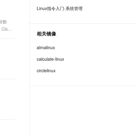
t.diy 一步搞定创意建站
构建大模型应用的安全防护体系
Linux指令入门-系统管理
通过自然语言交互简化开发流程,全栈开发支持
通过阿里云安全产品对 AI 应用进行安全防护
最新数
loud
相关镜像
almalinux
calculate-linux
circlelinux