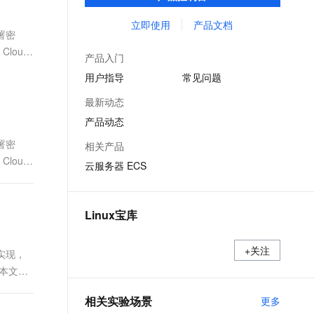
能，在提供云上最佳用户体验的同时，也针
文戏情感细腻自然，动作戏激烈拳拳到肉，实现更强表演能力
支持中英文自由切换，具备更强的噪声鲁棒性
ernetes 版 ACK
云聚AI 严选权益
AI 原生数据库服务发布
SSL 证书
对阿里云基础设施做了深度的优化。
立即使用
产品文档
，一键激活高效办公新体验
理容器应用的 K8s 服务
精选AI产品，从模型到应用全链提效
Agent 数据网关
部署密
堡垒机
loud
AI 用量加速计划
云原生数据库 PolarDB
产品入门
应用
防火墙
、识别商机，让客服更高效、服务更出色。
新老同享，达量后返
Agentic Database 发布
用户指导
常见问题
千问办公
主机安全
NEW
最新动态
的智能体编程平台
一站式AI生产力平台
产品动态
AI 应用及服务市场
伶鹊
部署密
相关产品
企业级人与Agent协作平台，接入和调度多个数字员工
智能客服平台，对话机器人、对话分析、智能外呼
loud
AI 应用
云服务器 ECS
大模型服务平台百炼 - 全妙
大模型
应用创作平台
多模态内容创作工具，已接入 DeepSeek
自然语言处理
Linux宝库
数据标注
+关注
户态实现，
机器学习
。本文介
息提取
与 AI 智能体进行实时音视频通话
从文本、图片、视频中提取结构化的属性信息
构建支持视频理解的 AI 音视频实时通话应用
相关实验场景
更多