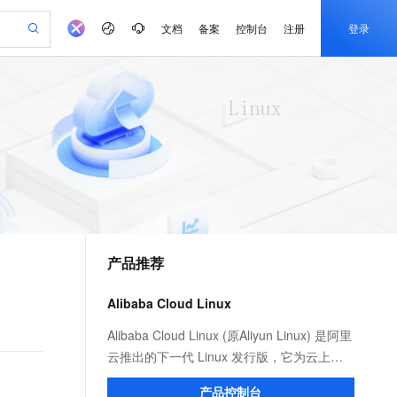
文档
备案
控制台
注册
登录
验
作计划
器
AI 活动
专业服务
服务伙伴合作计划
开发者社区
加入我们
产品动态
服务平台百炼
阿里云 OPC 创新助力计划
一站式生成采购清单，支持单品或批量购买
S产品伙伴计划（繁花）
峰会
CS
造的大模型服务与应用开发平台
Qwen Audio：打造专属 AI 语音助手
一句话生成原生可编辑精美 PPT 文稿
AI 生产力先锋
Al MaaS 服务伙伴赋能合作
域名
博文
Careers
NEW
至高可申请百万元
Qwen3.8-Max 模型上线
开启高性价比 AI 编程新体验
弹性可伸缩的云计算服务
Qwen-Audio-3.0-Realtime 端到端实时语音角色扮演
输入一句话想法, 轻松生成专业的 PPT
先锋实践拓展 AI 生产力的边界
Token 补贴，五大权
计划
海大会
伙伴信用分合作计划
商标
问答
社会招聘
益加速 OPC 成功
eek-V4-Pro
SS
一键部署幻兽帕鲁游戏服务器
飞天发布时刻
HOT
Open Search 向量检索版支
划
备案
电子书
校园招聘
pSeek-V4-Pro
视频创作，一键激活电商全链路生产力
稳定、安全、高性价比、高性能的云存储服务
一键购买专属联机服务器，轻松开启游戏
所见，即是所愿
持视频检索 Pipeline 功能
更多支持
划
公司注册
镜像站
视频生成
语音识别与合成
专属 QwenPaw
漫剧工坊：一站式动画创作平台
AI 实训营
HOT
应用身份服务 (IDaaS)
合作伙伴培训与认证
产品推荐
划
上云迁移
站生成，高效打造优质广告素材
全接入的云上超级电脑
从聊天伙伴进化为能主动干活的本地数字员工
快速生产连贯的高质量长漫剧
从基础到进阶，Agent 创客手把手教你
OpenClaw 管理能力上线
e-1.1-T2V
Qwen3-TTS-Flash
lScope
我要反馈
查询合作伙伴
畅细腻的高质量视频
离线语音合成大模型，多语言方言自适应，低延迟高稳定
n Alibaba Cloud ISV 合作
代维服务
建企业门户网站
10 分钟搭建微信、支付宝小程序
Alibaba Cloud Linux
MaxCompute MaxFrame 提
创新加速
ope
登录合作伙伴管理后台
我要建议
站，无忧落地极速上线
以可视化方式快速构建移动和 PC 门户网站
国内短信简单易用，安全可靠，秒级触达，全球覆盖200+国家和地区。
高效部署网站，快速应用到小程序
供自动弹性内存功能
e-1.1-I2V
Cosyvoice-V3-Flash
Alibaba Cloud Linux (原Aliyun Linux) 是阿里
安全
畅自然，细节丰富
高表现力语音合成大模型，语音克隆听感自然
我要投诉
PolarDB
云推出的下一代 Linux 发行版，它为云上应
上云场景组合购
Milvus 弹性伸缩功能新增节
伴
漫剧创作，剧本、分镜、视频高效生成
100%兼容MySQL、PostgreSQL，兼容Oracle，支持集中和分布式
覆盖90%+业务场景，专享组合折扣价
点支持范围
用程序环境提供 Linux 社区的最新增强功
2V
VPN
Fun-ASR
产品控制台