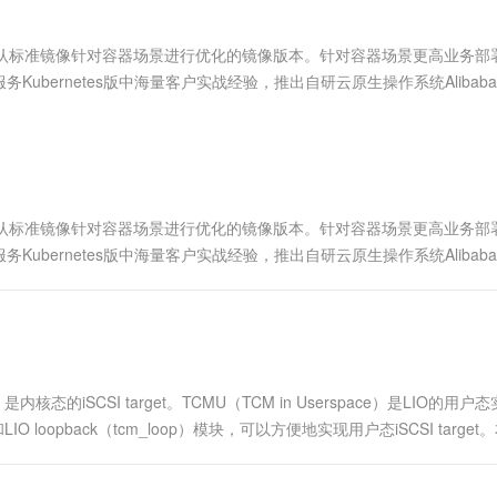
服务生态伙伴
视觉 Coding、空间感知、多模态思考等全面升级
1M上下文，专为长程任务能力而生
云工开物
企业应用
Works
Night Plan 支持 Qwen 3.8-Max
云原生大数据计算服务 MaxCompute
AI 办公
容器服务 Kub
NEW
Red Hat
30+ 款产品免费体验
Data Agent 驱动的一站式 Data+AI 开发治理平台
夜间 5 折，Qwen/Meoo/TokenPlan 客户专享
面向分析的企业级SaaS模式云数据仓库
AI智能应用
提供一站式管
科研合作
Cloud Linux默认标准镜像针对容器场景进行优化的镜像版本。针对容器场景更高业务
ERP
堂（旗舰版）
SUSE
ernetes版中海量客户实战经验，推出自研云原生操作系统Alibaba C
智能客服
AI 应用构建
大模型原生
CRM
署。
防护产品
2个月
自动承接线索
建站小程序
Qoder
大模型服务平台百炼-应用模版
OA 办公系统
HOT
NEW
面向真实软件
个人版上线、团队版降价；千问3.8-Max首发发尝鲜
丰富多元化的应用模版和解决方案
力提升
财税管理
模板建站
万有无界
大模型服务平台百炼-智能体
400电话
定制建站
Cloud Linux默认标准镜像针对容器场景进行优化的镜像版本。针对容器场景更高业务
的模型效果
灵活可视化地构建企业级 Agent
ernetes版中海量客户实战经验，推出自研云原生操作系统Alibaba C
方案
广告营销
模板小程序
署。
秒悟
人工智能平台 PAI
定制小程序
云端极速 AI 
新一代 AI 视频生成模型，深度适配广告营销等场景
AI Native 的算法工程平台，一站式完成建模、训练、推理服务部署
APP 开发
建站系统
的别称，是内核态的iSCSI target。TCMU（TCM in Userspace）是LIO的用
opback（tcm_loop）模块，可以方便地实现用户态iSCSI target
AI 应用
10分钟微调：让0.6B模型媲美235B模
多模态数据信
型
依托云原生高可用架构,实现Dify私有化部署
用1%尺寸在特定领域达到大模型90%以上效果