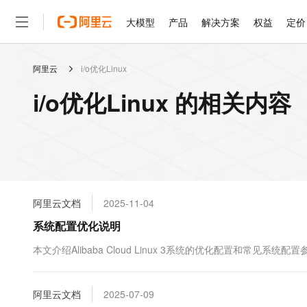
大模型
产品
解决方案
权益
定价
阿里云
i/o优化Linux
大模型
产品
解决方案
权益
定价
云市场
伙伴
服务
了解阿里云
精选产品
精选解决方案
普惠上云
产品定价
精选商城
成为销售伙伴
售前咨询
为什么选择阿里云
千问AI平台
i/o优化Linux 的相关内容
了解云产品的定价详情
大模型服务平台百炼
千问办公，解锁你的工作
普惠上云 官方力荐
分销伙伴
在线服务
网站建设
什么是云计算
大
大模型服务与应用平台
企业级Agent产品，直接
云服务器38元/年起，超
咨询伙伴
多端小程序
技术领先
云上成本管理
售后服务
轻量应用服务器
Agency Agents：拥
官方推荐返现计划
大模型
精选产品
精选解决方案
Salesforce 国际版订阅
稳定可靠
管理和优化成本
推荐新用户得奖励，单订单
销售伙伴合作计划
自助服务
友盟天域
安全合规
人工智能与机器学习
AI
文本生成
云数据库 RDS
HappyHorse 打造一
云工开物
无影生态合作计划
在线服务
阿里云文档
2025-11-04
观测云
分析师报告
高校专属算力普惠，学生认
计算
互联网应用开发
Qwen3.8-Max
HOT
Salesforce On Alibaba C
工单服务
系统配置优化说明
智能体时代全能旗舰模型
Tuya 物联网平台阿里云
研究报告与白皮书
人工智能平台 PAI
快速拥有专属 OpenClaw
大模
Consulting Partner 合
大数据
容器
免费试用
短信专区
一站式AI开发、训练和推
本文介绍Alibaba Cloud Linux 3系统的优化配置和常
蓝凌 OA
Qwen3.7-Plus
AI 大模型销售与服务生
现代化应用
存储
天池大赛
能看、能想、能动手的多模
云解析DNS
解决方案免费试用 新老
电子合同
最高领取价值200元试用
安全
阿里云文档
网络与CDN
2025-07-09
AI 算法大赛
Qwen3-VL-Plus
畅捷通