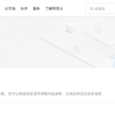
云市场
伙伴
服务
了解阿里云
AI 特惠
数据与 API
成为产品伙伴
企业增值服务
最佳实践
价格计算器
AI 场景体
基础软件
产品伙伴合
阿里云认证
市场活动
配置报价
大模型
自助选配和估算价格
新方式
睿译宝，AI翻译排版一步到位
智启 AI 普惠权益
产品生态集成认证中心
企业支持计划
云上春晚
域名与网站
千问官方 MaaS 平台，为开发者和 Agent 而生，新用户赠送 1 亿 + tokens 额度
AI Coding
阿里云Maa
2026 阿里云
云服务器 E
为企业打
数据集
Windows
大模型认证
模型
NEW
交付可用成果
值低价云产品抢先购
上传文档即自动完成翻译和格式还原
至高享 1亿+免费 tokens，加速 Al 应用落地
提供智能易用的域名与建站服务
智能编程，一键
安全可靠、
产品生态伙伴
专家技术服务
云上奥运之旅
弹性计算合作
阿里云中企出
手机三要素
宝塔 Linux
全部认证
价格优势
有专属领域专家
GLM-5.2：长任务时代开源旗舰模型
阿里云 OPC 创新助力计划
千问大模型
即刻拥有 DeepS
AI 电商营销
对象存储 O
大模型
产品生态伙伴工作台
企业增值服务台
云栖战略参考
云存储合作计
云栖大会
身份实名认证
CentOS
训练营
推动算力普惠，释放技术红利
最高返9万
多领域专家智能体,一键组建 AI 虚拟交付团队
快速构建应用程序和网站，即刻迈出上云第一步
至高百万元 Token 补贴，加速一人公司成长
多元化、高性能、安全可靠的大模型服务
真正可用的 1M 上下文,一次完成代码全链路开发
轻松解锁专属 Dee
从图文生成到
云上的中国
数据库合作计
活动全景
短信
Docker
图片和
站式影视创作平台
Hermes Agent，打造自进化智能体
Token Plan 模型订阅计划
数字证书管理服务（原SSL证书）
5 分钟轻松部署
AI 广告创作
无影云电脑
企业成长
NEW
信息公告
看见新力量
云网络合作计
OCR 文字识别
JAVA
证享300元代金券
可视化编排打通从文字构思到成片全链路闭环
全托管，含MySQL、PostgreSQL、SQL Server、MariaDB多引擎
自主进化，持久记忆，越用越聪明
Qwen3.8-Max 首发尝鲜，限时加量 10 倍，夜间低至2折
实现全站HTTPS，呈现可信的WEB访问
图文、视频一
随时随地安
Kimi-K3
HappyHors
NEW
魔搭 Mode
loud
服务实践
官网公告
Kimi 最新旗舰模型，长程编程与推理利器
让文字生成流
金融模力时刻
Salesforce O
版
发票查验
全能环境
Claude Code + GStack 打造工程团队
千问办公，限时限量积分加倍
Qoder
低代码高效构
AI 建站
短信服务
型
NEW
作计划
计划
创新中心
魔搭 ModelSc
健康状态
理服务
让AI从“聊天伙伴”进化为能干活的“数字员工”
安装技能 GStack，拥有专属 AI 工程团队
你的AI工作搭子，覆盖日常办公高频场景
面向真实软件的智能体编程平台
0 代码专业建
见系统配置参数。您可以根据实际需求调整内核参数，以满足特定的业务场景。
客户案例
天气预报查询
操作系统
Deepseek-v4-pro
HappyHors
态合作计划
态智能体模型
旗舰 MoE 大模型，百万上下文与顶尖推理能力
图生视频，流
同享
万小智 AI 建站低至 15元/月
Qoder CN
AI 短剧/漫剧
云原生数据库 
快递物流查询
WordPress
成为服务伙
高校合作
点，立即开启云上创新
覆盖公网/内网、递归/权威、移动APP等全场景解析服务
送.CN域名，送备案服务码
基于千问大模型等，支持代码智能生成、研发智能问答
AI助力短剧
GLM-5.2
Wan2.7-T
Ubuntu