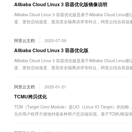
Alibaba Cloud Linux 3 容器优化版镜像说明
大数据开发治理平台 Data
AI 产品 免费试用
网络
安全
云开发大赛
Tableau 订阅
1亿+ 大模型 tokens 和 
Alibaba Cloud Linux 3 容器优化版是基于Alibaba 
可观测
入门学习赛
中间件
AI空中课堂在线直播课
度、更快启动速度、更高安全隔离诉求等特点，阿里云结合容器服务Kub
云防火墙
140+云产品 免费试用
大模型服务
Linux 3 容器优化版镜像。您可以使用本镜像进行容器化业务部
上云与迁云
云原生的云上边界网络安全
产品新客免费试用，最长1
数据库
生态解决方案
千问AI平台-Token Plan
阿里云文档
2025-07-09
企业出海
大模型ACA认证体验
大数据计算
助力企业全员 AI 认知与能
行业生态解决方案
Alibaba Cloud Linux 3 容器优化版
政企业务
媒体服务
千问AI平台-模型体验
开发者生态解决方案
Alibaba Cloud Linux 3 容器优化版是基于Alibaba 
在线体验全尺寸、多种模态
企业服务与云通信
度、更快启动速度、更高安全隔离诉求等特点，阿里云结合容器服务Kub
AI 开发和 AI 应用解决
Linux 3 容器优化版镜像。您可以使用本镜像进行容器化业务部
Happy 系列大模型
域名与网站
阿里云文档
2025-01-21
终端用户计算
TCMU拷贝优化
Serverless
大模型解决方案
TCM（Target Core Module）是LIO（Linux IO Target）
允许用户程序方便地对接各种用户态后端实现。基于TCMU框架和LIO lo
开发工具
快速部署 Dify，高效搭建 
绍Alibaba Cloud Linux...
迁移与运维管理