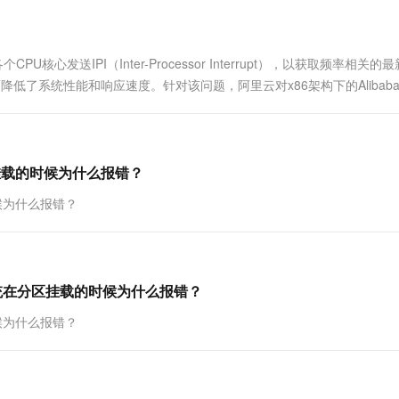
一个 AI 助手
超强辅助，Bol
即刻拥有 DeepSeek-R1 满血版
在企业官网、通讯软件中为客户提供 AI 客服
多种方案随心选，轻松解锁专属 DeepSeek
U核心发送IPI（Inter-Processor Interrupt），以获取频率相关的
从而降低了系统性能和响应速度。针对该问题，阿里云对x86架构下的Alibaba C
区挂载的时候为什么报错？
时候为什么报错？
x系统在分区挂载的时候为什么报错？
时候为什么报错？