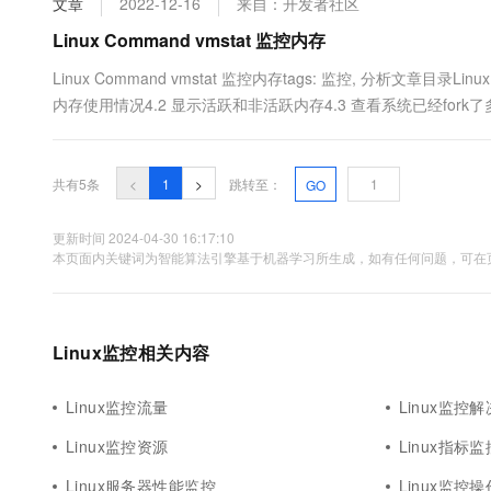
文章
2022-12-16
来自：开发者社区
10 分钟在聊天系统中增加
专有云
Linux Command vmstat 监控内存
Linux Command vmstat 监控内存tags: 监控, 分析文章目录Lin
内存使用情况4.2 显示活跃和非活跃内存4.3 查看系统已经fork了多少
的读/写4.7 查看系统的slab信息....
共有5条
<
1
>
跳转至：
GO
更新时间 2024-04-30 16:17:10
本页面内关键词为智能算法引擎基于机器学习所生成，如有任何问题，可在页
Linux监控相关内容
Linux监控流量
Linux监控
Linux监控资源
Linux指标监
Linux服务器性能监控
Linux监控