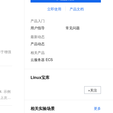
能，在提供云上最佳用户体验的同时，也针
文戏情感细腻自然，动作戏激烈拳拳到肉，实现更强表演能力
支持中英文自由切换，具备更强的噪声鲁棒性
ernetes 版 ACK
云聚AI 严选权益
AI 原生数据库服务发布
SSL 证书
对阿里云基础设施做了深度的优化。
立即使用
产品文档
，一键激活高效办公新体验
理容器应用的 K8s 服务
精选AI产品，从模型到应用全链提效
Agent 数据网关
堡垒机
AI 用量加速计划
云原生数据库 PolarDB
产品入门
应用
防火墙
、识别商机，让客服更高效、服务更出色。
新老同享，达量后返
Agentic Database 发布
用户指导
常见问题
千问办公
主机安全
NEW
最新动态
的智能体编程平台
一站式AI生产力平台
产品动态
AI 应用及服务市场
伶鹊
，用于增强
相关产品
企业级人与Agent协作平台，接入和调度多个数字员工
智能客服平台，对话机器人、对话分析、智能外呼
AI 应用
云服务器 ECS
大模型服务平台百炼 - 全妙
大模型
应用创作平台
多模态内容创作工具，已接入 DeepSeek
自然语言处理
Linux宝库
数据标注
+关注
c4. 示例
机器学习
自上次运
息提取
与 AI 智能体进行实时音视频通话
从文本、图片、视频中提取结构化的属性信息
构建支持视频理解的 AI 音视频实时通话应用
相关实验场景
更多