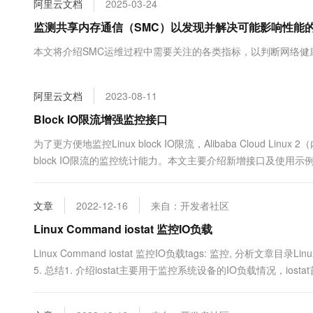
阿里云文档
2025-03-24
大数据开发治理平台 Data
AI 产品 免费试用
网络
安全
云开发大赛
Tableau 订阅
监测共享内存通信（SMC）以发现并解决可能影响性能
1亿+ 大模型 tokens 和 
可观测
入门学习赛
中间件
AI空中课堂在线直播课
本文将介绍SMC运维过程中需要关注的各类指标，以判断网络健
云防火墙
140+云产品 免费试用
大模型服务
上云与迁云
云原生的云上边界网络安全
产品新客免费试用，最长1
数据库
生态解决方案
千问AI平台-Token Plan
阿里云文档
2023-08-11
企业出海
大模型ACA认证体验
大数据计算
助力企业全员 AI 认知与能
行业生态解决方案
Block IO限流增强监控接口
政企业务
媒体服务
千问AI平台-模型体验
开发者生态解决方案
为了更方便地监控Linux block IO限流，Alibaba Cloud Linux 
在线体验全尺寸、多种模态
企业服务与云通信
block IO限流的监控统计能力。本文主要介绍新增接口及使用示
AI 开发和 AI 应用解决
Happy 系列大模型
域名与网站
文章
2022-12-16
来自：开发者社区
终端用户计算
Linux Command iostat 监控IO负载
Serverless
大模型解决方案
Linux Command iostat 监控IO负载tags: 监控, 分析文章目录Linux 
5. 总结1. 介绍iostat主要用于监控系统设备的IO负载情况，i
开发工具
快速部署 Dify，高效搭建 
行该命令以后的统计....
迁移与运维管理