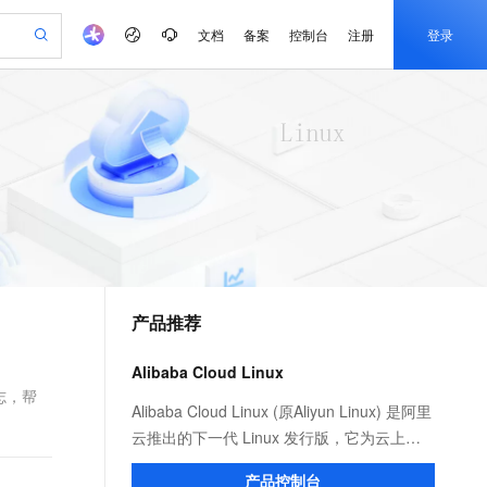
文档
备案
控制台
注册
登录
验
作计划
器
AI 活动
专业服务
服务伙伴合作计划
开发者社区
加入我们
产品动态
服务平台百炼
阿里云 OPC 创新助力计划
一站式生成采购清单，支持单品或批量购买
io：打造专属 AI 语音助手
S产品伙伴计划（繁花）
峰会
CS
造的大模型服务与应用开发平台
一句话生成原生可编辑精美 PPT 文稿
AI 生产力先锋
Al MaaS 服务伙伴赋能合作
域名
博文
Careers
至高可申请百万元
Qwen3.8-Max 模型上线
开启高性价比 AI 编程新体验
弹性可伸缩的云计算服务
Qwen-Audio-3.0-Realtime 端到端实时语音角色扮演
输入一句话想法, 轻松生成专业的 PPT
先锋实践拓展 AI 生产力的边界
Token 补贴，五大权
计划
海大会
伙伴信用分合作计划
商标
问答
社会招聘
益加速 OPC 成功
eek-V4-Pro
SS
一键部署幻兽帕鲁游戏服务器
飞天发布时刻
HOT
Open Search 向量检索版支
划
备案
电子书
校园招聘
pSeek-V4-Pro
视频创作，一键激活电商全链路生产力
稳定、安全、高性价比、高性能的云存储服务
一键购买专属联机服务器，轻松开启游戏
所见，即是所愿
持视频检索 Pipeline 功能
更多支持
划
公司注册
镜像站
视频生成
语音识别与合成
专属 QwenPaw
漫剧工坊：一站式动画创作平台
AI 实训营
HOT
应用身份服务 (IDaaS)
合作伙伴培训与认证
产品推荐
划
上云迁移
站生成，高效打造优质广告素材
全接入的云上超级电脑
从聊天伙伴进化为能主动干活的本地数字员工
快速生产连贯的高质量长漫剧
从基础到进阶，Agent 创客手把手教你
OpenClaw 管理能力上线
e-1.1-T2V
Qwen3-TTS-Flash
lScope
我要反馈
查询合作伙伴
畅细腻的高质量视频
离线语音合成大模型，多语言方言自适应，低延迟高稳定
n Alibaba Cloud ISV 合作
代维服务
建企业门户网站
10 分钟搭建微信、支付宝小程序
Alibaba Cloud Linux
MaxCompute MaxFrame 提
创新加速
ope
登录合作伙伴管理后台
我要建议
站，无忧落地极速上线
以可视化方式快速构建移动和 PC 门户网站
国内短信简单易用，安全可靠，秒级触达，全球覆盖200+国家和地区。
高效部署网站，快速应用到小程序
供自动弹性内存功能
志，帮
e-1.1-I2V
Cosyvoice-V3-Flash
Alibaba Cloud Linux (原Aliyun Linux) 是阿里
安全
畅自然，细节丰富
高表现力语音合成大模型，语音克隆听感自然
我要投诉
PolarDB
云推出的下一代 Linux 发行版，它为云上应
上云场景组合购
Milvus 弹性伸缩功能新增节
伴
漫剧创作，剧本、分镜、视频高效生成
100%兼容MySQL、PostgreSQL，兼容Oracle，支持集中和分布式
覆盖90%+业务场景，专享组合折扣价
点支持范围
用程序环境提供 Linux 社区的最新增强功
2V
VPN
Fun-ASR
产品控制台