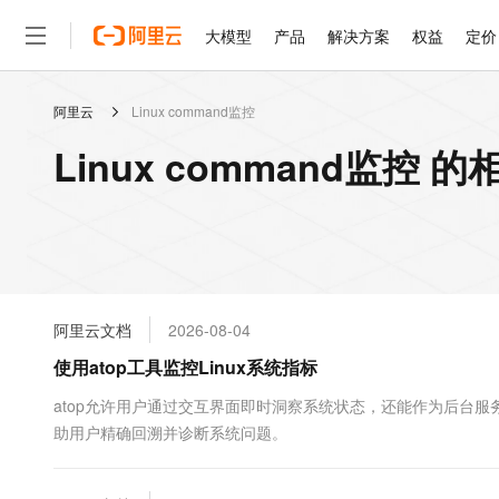
大模型
产品
解决方案
权益
定价
阿里云
Linux command监控
大模型
产品
解决方案
权益
定价
云市场
伙伴
服务
了解阿里云
精选产品
精选解决方案
普惠上云
产品定价
精选商城
成为销售伙伴
售前咨询
为什么选择阿里云
千问AI平台
Linux command监控 
了解云产品的定价详情
大模型服务平台百炼
千问办公，解锁你的工作
普惠上云 官方力荐
分销伙伴
在线服务
网站建设
什么是云计算
大
大模型服务与应用平台
企业级Agent产品，直接
云服务器38元/年起，超
咨询伙伴
多端小程序
技术领先
云上成本管理
售后服务
轻量应用服务器
Agency Agents：拥
官方推荐返现计划
大模型
精选产品
精选解决方案
Salesforce 国际版订阅
稳定可靠
管理和优化成本
推荐新用户得奖励，单订单
销售伙伴合作计划
自助服务
友盟天域
安全合规
人工智能与机器学习
AI
文本生成
云数据库 RDS
HappyHorse 打造一
云工开物
无影生态合作计划
在线服务
阿里云文档
2026-08-04
观测云
分析师报告
高校专属算力普惠，学生认
计算
互联网应用开发
Qwen3.8-Max
HOT
Salesforce On Alibaba C
工单服务
使用atop工具监控Linux系统指标
智能体时代全能旗舰模型
Tuya 物联网平台阿里云
研究报告与白皮书
人工智能平台 PAI
快速拥有专属 OpenClaw
大模
Consulting Partner 合
大数据
容器
免费试用
短信专区
一站式AI开发、训练和推
atop允许用户通过交互界面即时洞察系统状态，还能作为后台
蓝凌 OA
Qwen3.7-Plus
AI 大模型销售与服务生
现代化应用
助用户精确回溯并诊断系统问题。
存储
天池大赛
能看、能想、能动手的多模
云解析DNS
解决方案免费试用 新老
电子合同
最高领取价值200元试用
安全
网络与CDN
AI 算法大赛
Qwen3-VL-Plus
畅捷通