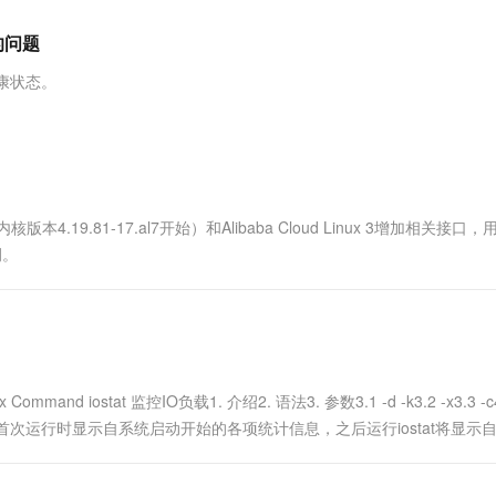
服务生态伙伴
视觉 Coding、空间感知、多模态思考等全面升级
1M上下文，专为长程任务能力而生
云工开物
企业应用
Works
Night Plan 支持 Qwen 3.8-Max
云原生大数据计算服务 MaxCompute
AI 办公
容器服务 Kub
NEW
Red Hat
的问题
30+ 款产品免费体验
Data Agent 驱动的一站式 Data+AI 开发治理平台
夜间 5 折，Qwen/Meoo/TokenPlan 客户专享
面向分析的企业级SaaS模式云数据仓库
AI智能应用
提供一站式管
科研合作
ERP
堂（旗舰版）
SUSE
康状态。
智能客服
AI 应用构建
大模型原生
CRM
防护产品
2个月
自动承接线索
建站小程序
Qoder
大模型服务平台百炼-应用模版
OA 办公系统
HOT
NEW
面向真实软件
个人版上线、团队版降价；千问3.8-Max首发发尝鲜
丰富多元化的应用模版和解决方案
力提升
财税管理
模板建站
万有无界
大模型服务平台百炼-智能体
400电话
定制建站
2（内核版本4.19.81-17.al7开始）和Alibaba Cloud Linux 3增加相关接口
的模型效果
灵活可视化地构建企业级 Agent
例。
方案
广告营销
模板小程序
秒悟
人工智能平台 PAI
定制小程序
云端极速 AI 
新一代 AI 视频生成模型，深度适配广告营销等场景
AI Native 的算法工程平台，一站式完成建模、训练、推理服务部署
APP 开发
建站系统
Command iostat 监控IO负载1. 介绍2. 语法3. 参数3.1 -d -k3.2 -x3.3 -
ostat首次运行时显示自系统启动开始的各项统计信息，之后运行iostat将显示
AI 应用
10分钟微调：让0.6B模型媲美235B模
多模态数据信
型
依托云原生高可用架构,实现Dify私有化部署
用1%尺寸在特定领域达到大模型90%以上效果