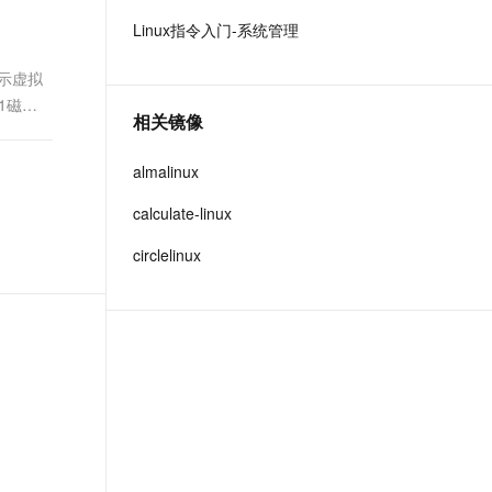
t.diy 一步搞定创意建站
构建大模型应用的安全防护体系
Linux指令入门-系统管理
通过自然语言交互简化开发流程,全栈开发支持
通过阿里云安全产品对 AI 应用进行安全防护
 显示虚拟
a1磁盘
相关镜像
almalinux
calculate-linux
circlelinux