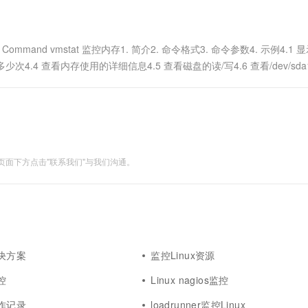
一个 AI 助手
超强辅助，Bol
即刻拥有 DeepSeek-R1 满血版
在企业官网、通讯软件中为客户提供 AI 客服
多种方案随心选，轻松解锁专属 DeepSeek
ux Command vmstat 监控内存1. 简介2. 命令格式3. 命令参数4. 示例4.1
次4.4 查看内存使用的详细信息4.5 查看磁盘的读/写4.6 查看/dev/sd
面下方点击"联系我们"与我们沟通。
解决方案
监控Linux资源
控
Linux nagios监控
操作记录
loadrunner监控Linux