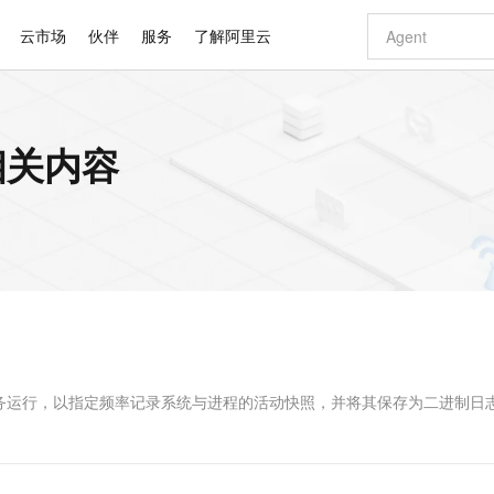
云市场
伙伴
服务
了解阿里云
AI 特惠
数据与 API
成为产品伙伴
企业增值服务
最佳实践
价格计算器
AI 场景体
基础软件
产品伙伴合
阿里云认证
市场活动
配置报价
大模型
的相关内容
自助选配和估算价格
新方式
睿译宝，AI翻译排版一步到位
智启 AI 普惠权益
产品生态集成认证中心
企业支持计划
云上春晚
域名与网站
千问官方 MaaS 平台，为开发者和 Agent 而生，新用户赠送 1 亿 + tokens 额度
Qwen Aud
AI Coding
阿里云Maa
2026 阿里云
云服务器 E
为企业打
数据集
Windows
大模型认证
模型
NEW
NEW
交付可用成果
值低价云产品抢先购
上传文档即自动完成翻译和格式还原
至高享 1亿+免费 tokens，加速 Al 应用落地
提供智能易用的域名与建站服务
智能编程，一键
安全可靠、
产品生态伙伴
专家技术服务
云上奥运之旅
弹性计算合作
阿里云中企出
手机三要素
宝塔 Linux
全部认证
价格优势
有专属领域专家
GLM-5.2：长任务时代开源旗舰模型
阿里云 OPC 创新助力计划
千问大模型
即刻拥有 DeepS
AI 电商营销
对象存储 O
大模型
产品生态伙伴工作台
企业增值服务台
云栖战略参考
云存储合作计
云栖大会
身份实名认证
CentOS
训练营
推动算力普惠，释放技术红利
最高返9万
多领域专家智能体,一键组建 AI 虚拟交付团队
快速构建应用程序和网站，即刻迈出上云第一步
至高百万元 Token 补贴，加速一人公司成长
多元化、高性能、安全可靠的大模型服务
真正可用的 1M 上下文,一次完成代码全链路开发
轻松解锁专属 Dee
从图文生成到
云上的中国
数据库合作计
活动全景
短信
Docker
图片和
站式影视创作平台
Hermes Agent，打造自进化智能体
Token Plan 模型订阅计划
数字证书管理服务（原SSL证书）
5 分钟轻松部署
AI 广告创作
无影云电脑
企业成长
NEW
信息公告
看见新力量
云网络合作计
OCR 文字识别
JAVA
证享300元代金券
可视化编排打通从文字构思到成片全链路闭环
全托管，含MySQL、PostgreSQL、SQL Server、MariaDB多引擎
自主进化，持久记忆，越用越聪明
Qwen3.8-Max 首发尝鲜，限时加量 10 倍，夜间低至2折
实现全站HTTPS，呈现可信的WEB访问
图文、视频一
随时随地安
Kimi-K3
HappyHors
NEW
魔搭 Mode
loud
服务实践
官网公告
Kimi 最新旗舰模型，长程编程与推理利器
让文字生成流
金融模力时刻
Salesforce O
版
发票查验
全能环境
Claude Code + GStack 打造工程团队
千问办公，限时限量积分加倍
Qoder
低代码高效构
AI 建站
短信服务
型
NEW
作计划
计划
创新中心
魔搭 ModelSc
健康状态
理服务
让AI从“聊天伙伴”进化为能干活的“数字员工”
安装技能 GStack，拥有专属 AI 工程团队
你的AI工作搭子，覆盖日常办公高频场景
面向真实软件的智能体编程平台
0 代码专业建
服务运行，以指定频率记录系统与进程的活动快照，并将其保存为二进制日
客户案例
天气预报查询
操作系统
Deepseek-v4-pro
HappyHors
态合作计划
态智能体模型
旗舰 MoE 大模型，百万上下文与顶尖推理能力
图生视频，流
同享
万小智 AI 建站低至 15元/月
Qoder CN
AI 短剧/漫剧
云原生数据库 
快递物流查询
WordPress
成为服务伙
高校合作
点，立即开启云上创新
覆盖公网/内网、递归/权威、移动APP等全场景解析服务
送.CN域名，送备案服务码
基于千问大模型等，支持代码智能生成、研发智能问答
AI助力短剧
GLM-5.2
Wan2.7-T
Ubuntu