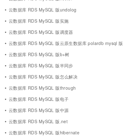
云数据库 RDS MySQL 版undolog
云数据库 RDS MySQL 版实施
云数据库 RDS MySQL 版调度器
云数据库 RDS MySQL 版云原生数据库 polardb mysql 版
云数据库 RDS MySQL 版b+树
云数据库 RDS MySQL 版半同步
云数据库 RDS MySQL 版怎么解决
云数据库 RDS MySQL 版through
云数据库 RDS MySQL 版电子
云数据库 RDS MySQL 版中源
云数据库 RDS MySQL 版.net
云数据库 RDS MySQL 版hibernate