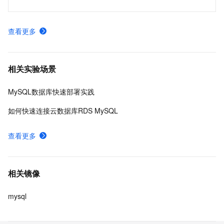
查看更多
相关实验场景
MySQL数据库快速部署实践
如何快速连接云数据库RDS MySQL
查看更多
相关镜像
mysql