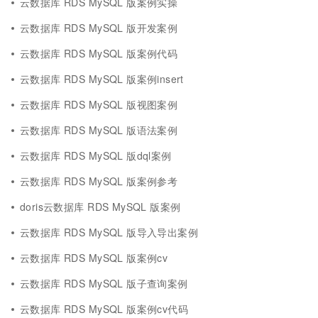
云数据库 RDS MySQL 版案例实操
云数据库 RDS MySQL 版开发案例
云数据库 RDS MySQL 版案例代码
云数据库 RDS MySQL 版案例insert
云数据库 RDS MySQL 版视图案例
云数据库 RDS MySQL 版语法案例
云数据库 RDS MySQL 版dql案例
云数据库 RDS MySQL 版案例参考
doris云数据库 RDS MySQL 版案例
云数据库 RDS MySQL 版导入导出案例
云数据库 RDS MySQL 版案例cv
云数据库 RDS MySQL 版子查询案例
云数据库 RDS MySQL 版案例cv代码