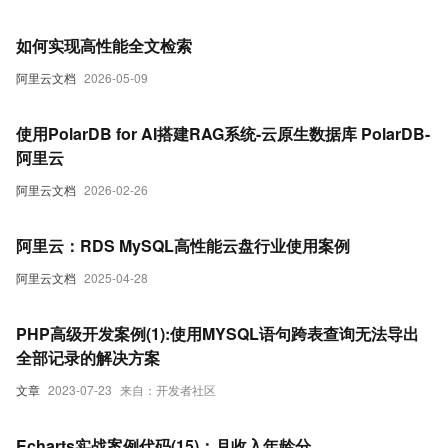
如何实现高性能全文检索
阿里云文档
2026-05-09
使用PolarDB for AI搭建RAG系统-云原生数据库 PolarDB-
阿里云
阿里云文档
2026-02-26
阿里云：RDS MySQL高性能云盘行业使用案例
阿里云文档
2025-04-28
PHP高级开发案例(1):使用MYSQL语句跨表查询无法导出
全部记录的解决方案
文章
2023-07-23
来自：开发者社区
Echarts实战案例代码(15)：月收入年龄分