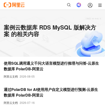
案例云数据库 RDS MySQL 版解决方
案 的相关内容
使用SQL调用通义千问大语言模型进行推理与问答-云原生
数据库 PolarDB-阿里云
阿里云文档
2026-08-05
通过PolarDB for AI使用用户自定义模型进行预测-云原生
数据库 PolarDB-阿里云
阿里云文档
2026-07-16