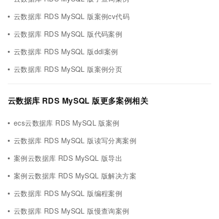
云数据库 RDS MySQL 版案例cv代码
云数据库 RDS MySQL 版代码案例
云数据库 RDS MySQL 版ddl案例
云数据库 RDS MySQL 版案例分页
云数据库 RDS MySQL 版更多案例相关
ecs云数据库 RDS MySQL 版案例
云数据库 RDS MySQL 版读写分离案例
案例云数据库 RDS MySQL 版导出
案例云数据库 RDS MySQL 版解决方案
云数据库 RDS MySQL 版编程案例
云数据库 RDS MySQL 版慢查询案例