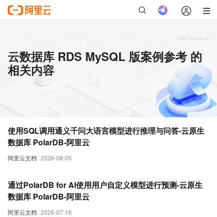
云数据库 RDS MySQL 版案例参考 的
相关内容
使用SQL调用通义千问大语言模型进行推理与问答-云原生
数据库 PolarDB-阿里云
阿里云文档
2026-08-05
通过PolarDB for AI使用用户自定义模型进行预测-云原生
数据库 PolarDB-阿里云
阿里云文档
2026-07-16