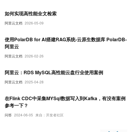
如何实现高性能全文检索
阿里云文档
2026-05-09
使用PolarDB for AI搭建RAG系统-云原生数据库 PolarDB-
阿里云
阿里云文档
2026-02-26
阿里云：RDS MySQL高性能云盘行业使用案例
阿里云文档
2025-04-28
在Flink CDC中采集MYSql数据写入到Kafka，有没有案例
参考一下？
问答
2024-06-05
来自：开发者社区