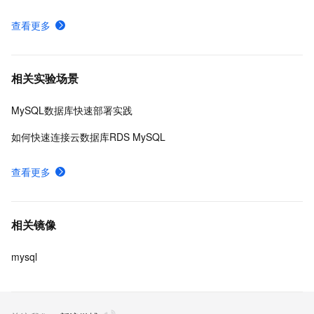
查看更多
相关实验场景
MySQL数据库快速部署实践
如何快速连接云数据库RDS MySQL
查看更多
相关镜像
mysql