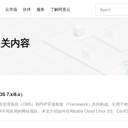
云市场
伙伴
服务
了解阿里云
AI 特惠
数据与 API
成为产品伙伴
企业增值服务
最佳实践
价格计算器
AI 场景体
基础软件
产品伙伴合
阿里云认证
市场活动
配置报价
大模型
 的相关内容
自助选配和估算价格
步到位
智启 AI 普惠权益
产品生态集成认证中心
企业支持计划
云上春晚
域名与网站
Qwen Audio：打造专属 AI 语音助手
千问官方 MaaS 平台，为开发者和 Agent 而生，新用户赠送 1 亿 + tokens 额度
一句话生成原生
AI Coding
阿里云Maa
2026 阿里云
云服务器 E
为企业打
数据集
Windows
大模型认证
模型
NEW
NEW
格式还原
值低价云产品抢先购
至高享 1亿+免费 tokens，加速 Al 应用落地
提供智能易用的域名与建站服务
Qwen-Audio-3.0-Realtime 端到端实时语音角色扮演
输入一句话想法,
智能编程，一键
安全可靠、
产品生态伙伴
专家技术服务
云上奥运之旅
弹性计算合作
阿里云中企出
手机三要素
宝塔 Linux
全部认证
价格优势
开源旗舰模型
即刻拥有 DeepSeek-V4-Pro
阿里云 OPC 创新助力计划
千问大模型
一键部署幻兽
AI 电商营销
对象存储 O
大模型
产品生态伙伴工作台
企业增值服务台
云栖战略参考
云存储合作计
云栖大会
身份实名认证
CentOS
训练营
推动算力普惠，释放技术红利
最高返9万
真正可用的 1M 上下文,一次完成代码全链路开发
快速构建应用程序和网站，即刻迈出上云第一步
轻松解锁专属 DeepSeek-V4-Pro
至高百万元 Token 补贴，加速一人公司成长
多元化、高性能、安全可靠的大模型服务
一键购买专属
从图文生成到
云上的中国
数据库合作计
活动全景
短信
Docker
图片和
自进化智能体
5 分钟轻松部署专属 QwenPaw
Token Plan 模型订阅计划
数字证书管理服务（原SSL证书）
高效搭建 AI
AI 广告创作
无影云电脑
企业成长
NEW
HOT
信息公告
看见新力量
云网络合作计
OCR 文字识别
JAVA
越聪明
证享300元代金券
全托管，含MySQL、PostgreSQL、SQL Server、MariaDB多引擎
Qwen3.8-Max 首发尝鲜，限时加量 10 倍，夜间低至2折
实现全站HTTPS，呈现可信的WEB访问
从聊天伙伴进化为能主动干活的本地数字员工
图文、视频一
随时随地安
Kimi-K3
HappyHors
NEW
魔搭 Mode
loud
服务实践
官网公告
S 7.x/8.x）
Kimi 最新旗舰模型，长程编程与推理利器
让文字生成流
金融模力时刻
Salesforce O
版
发票查验
全能环境
Claude Code + GStack 打造工程团队
千问办公，限时限量积分加倍
Qoder
低代码高效构
AI 建站
短信服务
型
NEW
作计划
计划
创新中心
魔搭 ModelSc
健康状态
理服务
让AI从“聊天伙伴”进化为能干活的“数字员工”
安装技能 GStack，拥有专属 AI 工程团队
你的AI工作搭子，覆盖日常办公高频场景
面向真实软件的智能体编程平台
0 代码专业建
容管理系统（CMS）和PHP开发框架（Framework）共同构成。它用于
客户案例
天气预报查询
操作系统
Deepseek-v4-pro
HappyHors
态合作计划
站项目。本文介绍如何在Alibaba Cloud Linux 3/2、CentO
态智能体模型
旗舰 MoE 大模型，百万上下文与顶尖推理能力
图生视频，流
同享
万小智 AI 建站低至 15元/月
Qoder CN
AI 短剧/漫剧
云原生数据库 
快递物流查询
WordPress
成为服务伙
高校合作
点，立即开启云上创新
覆盖公网/内网、递归/权威、移动APP等全场景解析服务
送.CN域名，送备案服务码
基于千问大模型等，支持代码智能生成、研发智能问答
AI助力短剧
GLM-5.2
Wan2.7-T
Ubuntu