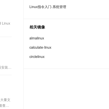
t.diy 一步搞定创意建站
构建大模型应用的安全防护体系
Linux指令入门-系统管理
通过自然语言交互简化开发流程,全栈开发支持
通过阿里云安全产品对 AI 应用进行安全防护
Linux
相关镜像
almalinux
calculate-linux
circlelinux
务器安装
使用大量文
，请查看