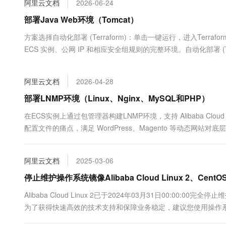
阿里云文档
2026-06-24
大数据开发治理平台 Data
AI 产品 免费试用
网络
安全
云开发大赛
Tableau 订阅
部署Java Web环境（Tomcat）
1亿+ 大模型 tokens 和 
可观测
入门学习赛
中间件
AI空中课堂在线直播课
方案选择自动化部署 (Terraform)：单击一键运行，进入Terraform
云防火墙
140+云产品 免费试用
大模型服务
ECS 实例、公网 IP 和相应安全组规则的完整环境。自动化部署 (Te
上云与迁云
云原生的云上边界网络安全
产品新客免费试用，最长1
数据库
生态解决方案
千问AI平台-Token Plan
企业出海
大模型ACA认证体验
大数据计算
阿里云文档
2026-04-28
助力企业全员 AI 认知与能
行业生态解决方案
政企业务
媒体服务
千问AI平台-模型体验
部署LNMP环境（Linux、Nginx、MySQL和PHP）
开发者生态解决方案
在线体验全尺寸、多种模态
企业服务与云通信
在ECS实例上通过包管理器构建LNMP环境，支持 Alibaba Clou
AI 开发和 AI 应用解决
配置文件的痛点，满足 WordPress、Magento 等动态网
Happy 系列大模型
域名与网站
终端用户计算
阿里云文档
2025-03-06
Serverless
停止维护操作系统镜像Alibaba Cloud Linux 2、CentO
大模型解决方案
Alibaba Cloud Linux 2已于2024年03月31日00:00:00
开发工具
快速部署 Dify，高效搭建 
为了获得快速高效的技术支持和保障业务稳定，建议您使用操作系统Alibaba 
迁移与运维管理