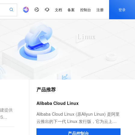
文档
备案
控制台
注册
登录
验
作计划
器
AI 活动
专业服务
服务伙伴合作计划
开发者社区
加入我们
产品动态
服务平台百炼
阿里云 OPC 创新助力计划
一站式生成采购清单，支持单品或批量购买
可编辑精美 PPT 文稿
S产品伙伴计划（繁花）
峰会
CS
造的大模型服务与应用开发平台
Agency Agents：拥有专属领域专家
AI 生产力先锋
Al MaaS 服务伙伴赋能合作
域名
博文
Careers
至高可申请百万元
Qwen3.8-Max 模型上线
 轻松生成专业的 PPT
开启高性价比 AI 编程新体验
弹性可伸缩的云计算服务
先锋实践拓展 AI 生产力的边界
多领域专家智能体,一键组建 AI 虚拟交付团队
Token 补贴，五大权
计划
海大会
伙伴信用分合作计划
商标
问答
社会招聘
益加速 OPC 成功
帕鲁游戏服务器
SS
HappyHorse 打造一站式影视创作平台
飞天发布时刻
HOT
Open Search 向量检索版支
划
备案
电子书
校园招聘
联机服务器，轻松开启游戏
视频创作，一键激活电商全链路生产力
稳定、安全、高性价比、高性能的云存储服务
所见，即是所愿
持视频检索 Pipeline 功能
可视化编排打通从文字构思到成片全链路闭环
更多支持
划
公司注册
镜像站
视频生成
语音识别与合成
 智能体与工作流应用
漫剧工坊：一站式动画创作平台
AI 实训营
应用身份服务 (IDaaS)
合作伙伴培训与认证
产品推荐
划
上云迁移
站生成，高效打造优质广告素材
全接入的云上超级电脑
通过阿里云百炼高效搭建AI应用,助力高效开发
快速生产连贯的高质量长漫剧
从基础到进阶，Agent 创客手把手教你
OpenClaw 管理能力上线
e-1.1-T2V
Qwen3-TTS-Flash
lScope
我要反馈
查询合作伙伴
畅细腻的高质量视频
离线语音合成大模型，多语言方言自适应，低延迟高稳定
n Alibaba Cloud ISV 合作
代维服务
建企业门户网站
10 分钟搭建微信、支付宝小程序
Alibaba Cloud Linux
MaxCompute MaxFrame 提
创新加速
ope
登录合作伙伴管理后台
我要建议
站，无忧落地极速上线
以可视化方式快速构建移动和 PC 门户网站
国内短信简单易用，安全可靠，秒级触达，全球覆盖200+国家和地区。
高效部署网站，快速应用到小程序
供自动弹性内存功能
构建提供
e-1.1-I2V
Cosyvoice-V3-Flash
Alibaba Cloud Linux (原Aliyun Linux) 是阿里
S
安全
畅自然，细节丰富
高表现力语音合成大模型，语音克隆听感自然
我要投诉
PolarDB
云推出的下一代 Linux 发行版，它为云上应
上云场景组合购
Milvus 弹性伸缩功能新增节
伴
漫剧创作，剧本、分镜、视频高效生成
100%兼容MySQL、PostgreSQL，兼容Oracle，支持集中和分布式
覆盖90%+业务场景，专享组合折扣价
点支持范围
用程序环境提供 Linux 社区的最新增强功
2V
VPN
Fun-ASR
产品控制台