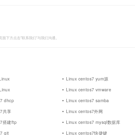
面下方点击"联系我们"与我们沟通。
Linux
Linux centos7 yum源
inux
Linux centos7 vmware
s7 dhcp
Linux centos7 samba
os7共享
Linux centos7外网
os7搭建ftp
Linux centos7 mysql数据库
7 git
Linux centos7快捷键