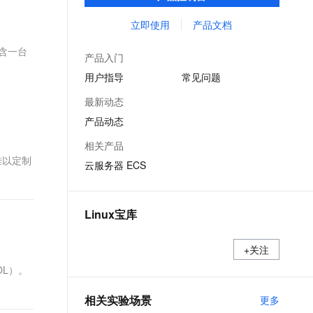
能，在提供云上最佳用户体验的同时，也针
文戏情感细腻自然，动作戏激烈拳拳到肉，实现更强表演能力
支持中英文自由切换，具备更强的噪声鲁棒性
ernetes 版 ACK
云聚AI 严选权益
AI 原生数据库服务发布
SSL 证书
对阿里云基础设施做了深度的优化。
立即使用
产品文档
，一键激活高效办公新体验
理容器应用的 K8s 服务
精选AI产品，从模型到应用全链提效
Agent 数据网关
堡垒机
包含一台
AI 用量加速计划
云原生数据库 PolarDB
产品入门
应用
防火墙
、识别商机，让客服更高效、服务更出色。
新老同享，达量后返
Agentic Database 发布
用户指导
常见问题
千问办公
主机安全
NEW
最新动态
的智能体编程平台
一站式AI生产力平台
产品动态
AI 应用及服务市场
伶鹊
相关产品
企业级人与Agent协作平台，接入和调度多个数字员工
智能客服平台，对话机器人、对话分析、智能外呼
境难以定制
AI 应用
云服务器 ECS
大模型服务平台百炼 - 全妙
大模型
应用创作平台
多模态内容创作工具，已接入 DeepSeek
自然语言处理
Linux宝库
数据标注
+关注
机器学习
EOL）。
息提取
与 AI 智能体进行实时音视频通话
从文本、图片、视频中提取结构化的属性信息
构建支持视频理解的 AI 音视频实时通话应用
相关实验场景
更多