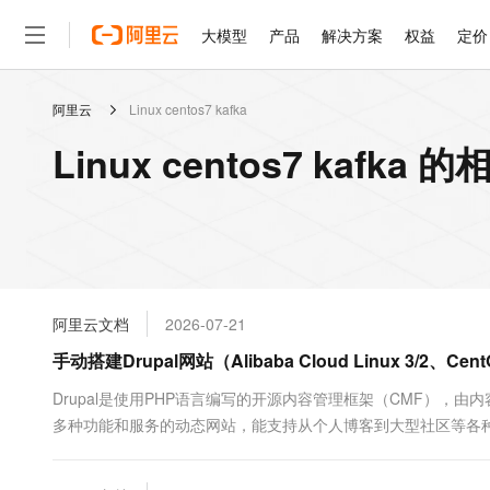
大模型
产品
解决方案
权益
定价
阿里云
Linux centos7 kafka
大模型
产品
解决方案
权益
定价
云市场
伙伴
服务
了解阿里云
精选产品
精选解决方案
普惠上云
产品定价
精选商城
成为销售伙伴
售前咨询
为什么选择阿里云
千问AI平台
Linux centos7 kafka
了解云产品的定价详情
大模型服务平台百炼
睿译宝，AI翻译排版一
普惠上云 官方力荐
分销伙伴
在线服务
网站建设
什么是云计算
大
大模型服务与应用平台
上传文档即自动完成翻译和
云服务器38元/年起，超
咨询伙伴
多端小程序
技术领先
云上成本管理
售后服务
轻量应用服务器
GLM-5.2：长任务时代
官方推荐返现计划
大模型
精选产品
精选解决方案
Salesforce 国际版订阅
稳定可靠
管理和优化成本
推荐新用户得奖励，单订单
销售伙伴合作计划
自助服务
友盟天域
安全合规
人工智能与机器学习
AI
文本生成
云数据库 RDS
Hermes Agent，打造
云工开物
无影生态合作计划
在线服务
阿里云文档
2026-07-21
观测云
分析师报告
自主进化，持久记忆，越用
高校专属算力普惠，学生认
计算
互联网应用开发
Qwen3.8-Max
HOT
Salesforce On Alibaba C
工单服务
手动搭建Drupal网站（Alibaba Cloud Linux 3/2、CentO
智能体时代全能旗舰模型
Tuya 物联网平台阿里云
研究报告与白皮书
人工智能平台 PAI
快速拥有专属 OpenClaw
大模
Consulting Partner 合
大数据
容器
免费试用
短信专区
一站式AI开发、训练和推
Drupal是使用PHP语言编写的开源内容管理框架（CMF），由内
蓝凌 OA
Qwen3.7-Plus
AI 大模型销售与服务生
现代化应用
多种功能和服务的动态网站，能支持从个人博客到大型社区等各种不同应用的网
存储
天池大赛
能看、能想、能动手的多模
云解析DNS
解决方案免费试用 新老
电子合同
7.x/8.x系统的ECS实例中搭建Drupal电子商务网站。
最高领取价值200元试用
安全
网络与CDN
AI 算法大赛
Qwen3-VL-Plus
畅捷通