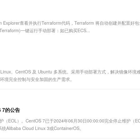
服务生态伙伴
视觉 Coding、空间感知、多模态思考等全面升级
1M上下文，专为长程任务能力而生
云工开物
企业应用
Works
Night Plan 支持 Qwen 3.8-Max
云原生大数据计算服务 MaxCompute
AI 办公
容器服务 Kub
NEW
Red Hat
30+ 款产品免费体验
Data Agent 驱动的一站式 Data+AI 开发治理平台
夜间 5 折，Qwen/Meoo/TokenPlan 客户专享
面向分析的企业级SaaS模式云数据仓库
AI智能应用
提供一站式管
科研合作
ERP
堂（旗舰版）
SUSE
 Explorer查看并执行Terraform代码，Terraform 将自动创建并配置好
智能客服
AI 应用构建
大模型原生
CRM
rraform)一键运行手动部署：如已购买ECS...
防护产品
2个月
自动承接线索
建站小程序
Qoder
大模型服务平台百炼-应用模版
OA 办公系统
HOT
NEW
面向真实软件
个人版上线、团队版降价；千问3.8-Max首发发尝鲜
丰富多元化的应用模版和解决方案
力提升
财税管理
模板建站
万有无界
大模型服务平台百炼-智能体
400电话
定制建站
的模型效果
灵活可视化地构建企业级 Agent
d Linux、CentOS 及 Ubuntu 多系统。采用手动部署方式，解决镜像环
方案
广告营销
模板小程序
站对底层环境完全控制与安全加固的生产需求。
秒悟
人工智能平台 PAI
定制小程序
云端极速 AI 
新一代 AI 视频生成模型，深度适配广告营销等场景
AI Native 的算法工程平台，一站式完成建模、训练、推理服务部署
APP 开发
建站系统
S 7的公告
完全停止维护（EOL）。CentOS 7已于2024年06月30日00:00:00完全停止维护（
AI 应用
10分钟微调：让0.6B模型媲美235B模
多模态数据信
Cloud Linux 3或ContainerOS。
型
依托云原生高可用架构,实现Dify私有化部署
用1%尺寸在特定领域达到大模型90%以上效果