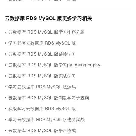
云数据库 RDS MySQL 版更多学习相关
云数据库 RDS MySQL 版学习排序分组
学习部署云数据库 RDS MySQL 版
云数据库 RDS MySQL 版链接学习
云数据库 RDS MySQL 版学习pandas groupby
云数据库 RDS MySQL 版实战学习
学习云数据库 RDS MySQL 版源码
云数据库 RDS MySQL 版例题学习子查询
实战学习云数据库 RDS MySQL 版
学习云数据库 RDS MySQL 版进阶实战
云数据库 RDS MySQL 版学习模式