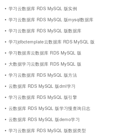
学习云数据库 RDS MySQL 版实例
学习云数据库 RDS MySQL 版mysql数据库
学习云数据库 RDS MySQL 版数据库
学习jdbctemplate云数据库 RDS MySQL 版
学习数据库云数据库 RDS MySQL 版
大数据学习云数据库 RDS MySQL 版
学习云数据库 RDS MySQL 版方法
云数据库 RDS MySQL 版dml学习
学习云数据库 RDS MySQL 版引擎
云数据库 RDS MySQL 版学习慢查询日志
云数据库 RDS MySQL 版demo学习
学习云数据库 RDS MySQL 版数据类型