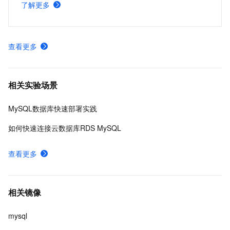
了解更多
查看更多
相关实验场景
MySQL数据库快速部署实践
如何快速连接云数据库RDS MySQL
查看更多
相关镜像
mysql