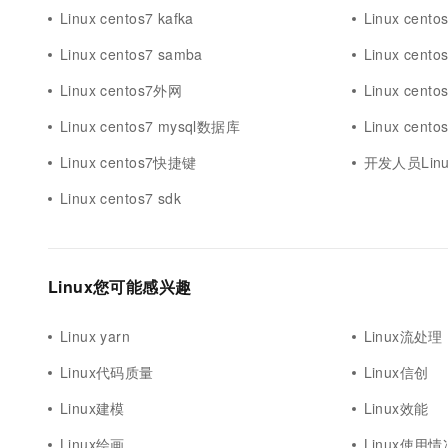
Linux centos7 kafka
Linux centos
Linux centos7 samba
Linux cent
Linux centos7外网
Linux cent
Linux centos7 mysql数据库
Linux cento
Linux centos7快捷键
开发人员Linux
Linux centos7 sdk
Linux您可能感兴趣
Linux yarn
Linux流处理
Linux代码质量
Linux信创
Linux建模
Linux效能
Linux绘画
Linux使用情