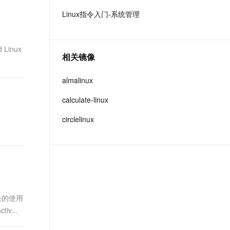
t.diy 一步搞定创意建站
构建大模型应用的安全防护体系
Linux指令入门-系统管理
通过自然语言交互简化开发流程,全栈开发支持
通过阿里云安全产品对 AI 应用进行安全防护
Linux
相关镜像
almalinux
calculate-linux
circlelinux
相关的使用
iv...