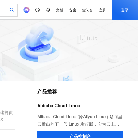
文档
备案
控制台
注册
登录
验
作计划
器
AI 活动
专业服务
服务伙伴合作计划
开发者社区
加入我们
产品动态
服务平台百炼
阿里云 OPC 创新助力计划
一站式生成采购清单，支持单品或批量购买
io：打造专属 AI 语音助手
S产品伙伴计划（繁花）
峰会
CS
造的大模型服务与应用开发平台
一句话生成原生可编辑精美 PPT 文稿
AI 生产力先锋
Al MaaS 服务伙伴赋能合作
域名
博文
Careers
至高可申请百万元
Qwen3.8-Max 模型上线
开启高性价比 AI 编程新体验
弹性可伸缩的云计算服务
Qwen-Audio-3.0-Realtime 端到端实时语音角色扮演
输入一句话想法, 轻松生成专业的 PPT
先锋实践拓展 AI 生产力的边界
Token 补贴，五大权
计划
海大会
伙伴信用分合作计划
商标
问答
社会招聘
益加速 OPC 成功
eek-V4-Pro
SS
一键部署幻兽帕鲁游戏服务器
飞天发布时刻
HOT
Open Search 向量检索版支
划
备案
电子书
校园招聘
pSeek-V4-Pro
视频创作，一键激活电商全链路生产力
稳定、安全、高性价比、高性能的云存储服务
一键购买专属联机服务器，轻松开启游戏
所见，即是所愿
持视频检索 Pipeline 功能
更多支持
划
公司注册
镜像站
视频生成
语音识别与合成
专属 QwenPaw
漫剧工坊：一站式动画创作平台
AI 实训营
HOT
应用身份服务 (IDaaS)
合作伙伴培训与认证
产品推荐
划
上云迁移
站生成，高效打造优质广告素材
全接入的云上超级电脑
从聊天伙伴进化为能主动干活的本地数字员工
快速生产连贯的高质量长漫剧
从基础到进阶，Agent 创客手把手教你
OpenClaw 管理能力上线
e-1.1-T2V
Qwen3-TTS-Flash
lScope
我要反馈
查询合作伙伴
畅细腻的高质量视频
离线语音合成大模型，多语言方言自适应，低延迟高稳定
n Alibaba Cloud ISV 合作
代维服务
建企业门户网站
10 分钟搭建微信、支付宝小程序
Alibaba Cloud Linux
MaxCompute MaxFrame 提
创新加速
ope
登录合作伙伴管理后台
我要建议
站，无忧落地极速上线
以可视化方式快速构建移动和 PC 门户网站
国内短信简单易用，安全可靠，秒级触达，全球覆盖200+国家和地区。
高效部署网站，快速应用到小程序
供自动弹性内存功能
构建提供
e-1.1-I2V
Cosyvoice-V3-Flash
Alibaba Cloud Linux (原Aliyun Linux) 是阿里
S
安全
畅自然，细节丰富
高表现力语音合成大模型，语音克隆听感自然
我要投诉
PolarDB
云推出的下一代 Linux 发行版，它为云上应
上云场景组合购
Milvus 弹性伸缩功能新增节
伴
漫剧创作，剧本、分镜、视频高效生成
100%兼容MySQL、PostgreSQL，兼容Oracle，支持集中和分布式
覆盖90%+业务场景，专享组合折扣价
点支持范围
用程序环境提供 Linux 社区的最新增强功
2V
VPN
Fun-ASR
产品控制台