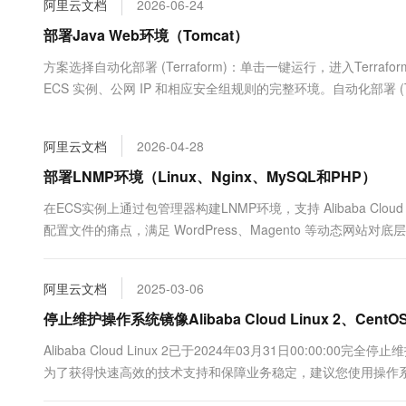
阿里云文档
2026-06-24
大数据开发治理平台 Data
AI 产品 免费试用
网络
安全
云开发大赛
Tableau 订阅
部署Java Web环境（Tomcat）
1亿+ 大模型 tokens 和 
可观测
入门学习赛
中间件
AI空中课堂在线直播课
方案选择自动化部署 (Terraform)：单击一键运行，进入Terraform
云防火墙
140+云产品 免费试用
大模型服务
ECS 实例、公网 IP 和相应安全组规则的完整环境。自动化部署 (Te
上云与迁云
云原生的云上边界网络安全
产品新客免费试用，最长1
数据库
生态解决方案
千问AI平台-Token Plan
企业出海
大模型ACA认证体验
大数据计算
阿里云文档
2026-04-28
助力企业全员 AI 认知与能
行业生态解决方案
政企业务
媒体服务
千问AI平台-模型体验
部署LNMP环境（Linux、Nginx、MySQL和PHP）
开发者生态解决方案
在线体验全尺寸、多种模态
企业服务与云通信
在ECS实例上通过包管理器构建LNMP环境，支持 Alibaba Clou
AI 开发和 AI 应用解决
配置文件的痛点，满足 WordPress、Magento 等动态网
Happy 系列大模型
域名与网站
终端用户计算
阿里云文档
2025-03-06
Serverless
停止维护操作系统镜像Alibaba Cloud Linux 2、CentO
大模型解决方案
Alibaba Cloud Linux 2已于2024年03月31日00:00:00
开发工具
快速部署 Dify，高效搭建 
为了获得快速高效的技术支持和保障业务稳定，建议您使用操作系统Alibaba 
迁移与运维管理