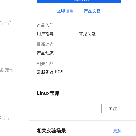
能，在提供云上最佳用户体验的同时，也针
文戏情感细腻自然，动作戏激烈拳拳到肉，实现更强表演能力
支持中英文自由切换，具备更强的噪声鲁棒性
ernetes 版 ACK
云聚AI 严选权益
AI 原生数据库服务发布
SSL 证书
对阿里云基础设施做了深度的优化。
立即使用
产品文档
，一键激活高效办公新体验
理容器应用的 K8s 服务
精选AI产品，从模型到应用全链提效
Agent 数据网关
堡垒机
包含一台
AI 用量加速计划
云原生数据库 PolarDB
产品入门
应用
防火墙
、识别商机，让客服更高效、服务更出色。
新老同享，达量后返
Agentic Database 发布
用户指导
常见问题
千问办公
主机安全
NEW
最新动态
的智能体编程平台
一站式AI生产力平台
产品动态
AI 应用及服务市场
伶鹊
相关产品
企业级人与Agent协作平台，接入和调度多个数字员工
智能客服平台，对话机器人、对话分析、智能外呼
境难以定制
AI 应用
云服务器 ECS
大模型服务平台百炼 - 全妙
大模型
应用创作平台
多模态内容创作工具，已接入 DeepSeek
自然语言处理
Linux宝库
数据标注
+关注
机器学习
EOL）。
息提取
与 AI 智能体进行实时音视频通话
从文本、图片、视频中提取结构化的属性信息
构建支持视频理解的 AI 音视频实时通话应用
相关实验场景
更多