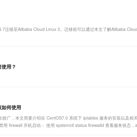
一个 AI 助手
超强辅助，Bol
即刻拥有 DeepSeek-R1 满血版
在企业官网、通讯软件中为客户提供 AI 客服
多种方案随心选，轻松解锁专属 DeepSeek
迁移至Alibaba Cloud Linux 3。迁移前可以通过本文了解Alibaba Cloud 
务如何使用？
务应该如何使用
 使用的比较广，本文简要介绍在 CentOS7.0 系统下 iptables 服务的安装以及
rewall 开机启动： 使用 systemctl status firewalld 查看服务状态，act