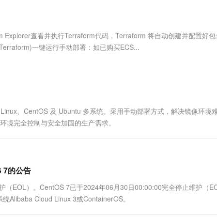
服务生态伙伴
视觉 Coding、空间感知、多模态思考等全面升级
1M上下文，专为长程任务能力而生
云工开物
企业应用
Works
Night Plan 支持 Qwen 3.8-Max
云原生大数据计算服务 MaxCompute
AI 办公
容器服务 Kub
NEW
Red Hat
30+ 款产品免费体验
Data Agent 驱动的一站式 Data+AI 开发治理平台
夜间 5 折，Qwen/Meoo/TokenPlan 客户专享
面向分析的企业级SaaS模式云数据仓库
AI智能应用
提供一站式管
科研合作
ERP
堂（旗舰版）
SUSE
 Explorer查看并执行Terraform代码，Terraform 将自动创建并配置好
智能客服
AI 应用构建
大模型原生
CRM
rraform)一键运行手动部署：如已购买ECS...
防护产品
2个月
自动承接线索
建站小程序
Qoder
大模型服务平台百炼-应用模版
OA 办公系统
HOT
NEW
面向真实软件
个人版上线、团队版降价；千问3.8-Max首发发尝鲜
丰富多元化的应用模版和解决方案
力提升
财税管理
模板建站
万有无界
大模型服务平台百炼-智能体
400电话
定制建站
的模型效果
灵活可视化地构建企业级 Agent
d Linux、CentOS 及 Ubuntu 多系统。采用手动部署方式，解决镜像环
方案
广告营销
模板小程序
站对底层环境完全控制与安全加固的生产需求。
秒悟
人工智能平台 PAI
定制小程序
云端极速 AI 
新一代 AI 视频生成模型，深度适配广告营销等场景
AI Native 的算法工程平台，一站式完成建模、训练、推理服务部署
APP 开发
建站系统
S 7的公告
完全停止维护（EOL）。CentOS 7已于2024年06月30日00:00:00完全停止维护（
AI 应用
10分钟微调：让0.6B模型媲美235B模
多模态数据信
Cloud Linux 3或ContainerOS。
型
依托云原生高可用架构,实现Dify私有化部署
用1%尺寸在特定领域达到大模型90%以上效果