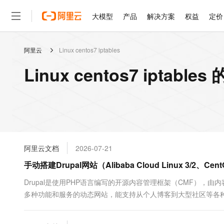
大模型
产品
解决方案
权益
定价
阿里云
Linux centos7 iptables
大模型
产品
解决方案
权益
定价
云市场
伙伴
服务
了解阿里云
精选产品
精选解决方案
普惠上云
产品定价
精选商城
成为销售伙伴
售前咨询
为什么选择阿里云
千问AI平台
Linux centos7 iptabl
了解云产品的定价详情
大模型服务平台百炼
千问办公，解锁你的工作
普惠上云 官方力荐
分销伙伴
在线服务
网站建设
什么是云计算
大
大模型服务与应用平台
企业级Agent产品，直接
云服务器38元/年起，超
咨询伙伴
多端小程序
技术领先
云上成本管理
售后服务
轻量应用服务器
Agency Agents：拥
官方推荐返现计划
大模型
精选产品
精选解决方案
Salesforce 国际版订阅
稳定可靠
管理和优化成本
推荐新用户得奖励，单订单
销售伙伴合作计划
自助服务
友盟天域
安全合规
人工智能与机器学习
AI
文本生成
云数据库 RDS
HappyHorse 打造一
云工开物
无影生态合作计划
在线服务
阿里云文档
2026-07-21
观测云
分析师报告
高校专属算力普惠，学生认
计算
互联网应用开发
Qwen3.8-Max
HOT
Salesforce On Alibaba C
工单服务
手动搭建Drupal网站（Alibaba Cloud Linux 3/2、CentO
智能体时代全能旗舰模型
Tuya 物联网平台阿里云
研究报告与白皮书
人工智能平台 PAI
快速拥有专属 OpenClaw
大模
Consulting Partner 合
大数据
容器
免费试用
短信专区
一站式AI开发、训练和推
Drupal是使用PHP语言编写的开源内容管理框架（CMF），由内
蓝凌 OA
Qwen3.7-Plus
AI 大模型销售与服务生
现代化应用
多种功能和服务的动态网站，能支持从个人博客到大型社区等各种不同应用的网
存储
天池大赛
能看、能想、能动手的多模
云解析DNS
解决方案免费试用 新老
电子合同
7.x/8.x系统的ECS实例中搭建Drupal电子商务网站。
最高领取价值200元试用
安全
网络与CDN
AI 算法大赛
Qwen3-VL-Plus
畅捷通