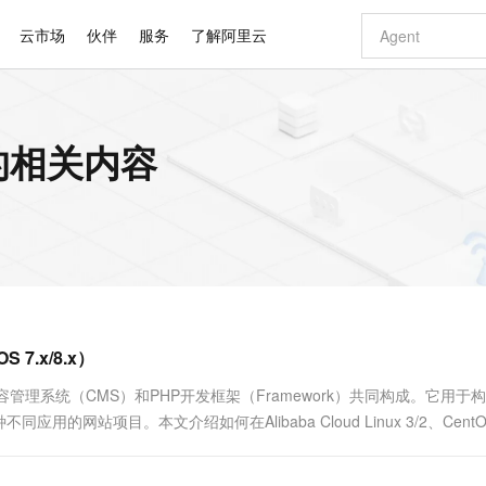
云市场
伙伴
服务
了解阿里云
AI 特惠
数据与 API
成为产品伙伴
企业增值服务
最佳实践
价格计算器
AI 场景体
基础软件
产品伙伴合
阿里云认证
市场活动
配置报价
大模型
es 的相关内容
自助选配和估算价格
新方式
睿译宝，AI翻译排版一步到位
智启 AI 普惠权益
产品生态集成认证中心
企业支持计划
云上春晚
域名与网站
千问官方 MaaS 平台，为开发者和 Agent 而生，新用户赠送 1 亿 + tokens 额度
Qwen Aud
AI Coding
阿里云Maa
2026 阿里云
云服务器 E
为企业打
数据集
Windows
大模型认证
模型
NEW
NEW
交付可用成果
值低价云产品抢先购
上传文档即自动完成翻译和格式还原
至高享 1亿+免费 tokens，加速 Al 应用落地
提供智能易用的域名与建站服务
智能编程，一键
安全可靠、
产品生态伙伴
专家技术服务
云上奥运之旅
弹性计算合作
阿里云中企出
手机三要素
宝塔 Linux
全部认证
价格优势
有专属领域专家
GLM-5.2：长任务时代开源旗舰模型
阿里云 OPC 创新助力计划
千问大模型
即刻拥有 DeepS
AI 电商营销
对象存储 O
大模型
产品生态伙伴工作台
企业增值服务台
云栖战略参考
云存储合作计
云栖大会
身份实名认证
CentOS
训练营
推动算力普惠，释放技术红利
最高返9万
多领域专家智能体,一键组建 AI 虚拟交付团队
快速构建应用程序和网站，即刻迈出上云第一步
至高百万元 Token 补贴，加速一人公司成长
多元化、高性能、安全可靠的大模型服务
真正可用的 1M 上下文,一次完成代码全链路开发
轻松解锁专属 Dee
从图文生成到
云上的中国
数据库合作计
活动全景
短信
Docker
图片和
站式影视创作平台
Hermes Agent，打造自进化智能体
Token Plan 模型订阅计划
数字证书管理服务（原SSL证书）
5 分钟轻松部署
AI 广告创作
无影云电脑
企业成长
NEW
信息公告
看见新力量
云网络合作计
OCR 文字识别
JAVA
证享300元代金券
可视化编排打通从文字构思到成片全链路闭环
全托管，含MySQL、PostgreSQL、SQL Server、MariaDB多引擎
自主进化，持久记忆，越用越聪明
Qwen3.8-Max 首发尝鲜，限时加量 10 倍，夜间低至2折
实现全站HTTPS，呈现可信的WEB访问
图文、视频一
随时随地安
Kimi-K3
HappyHors
NEW
魔搭 Mode
loud
服务实践
官网公告
S 7.x/8.x）
Kimi 最新旗舰模型，长程编程与推理利器
让文字生成流
金融模力时刻
Salesforce O
版
发票查验
全能环境
Claude Code + GStack 打造工程团队
千问办公，限时限量积分加倍
Qoder
低代码高效构
AI 建站
短信服务
型
NEW
作计划
计划
创新中心
魔搭 ModelSc
健康状态
理服务
让AI从“聊天伙伴”进化为能干活的“数字员工”
安装技能 GStack，拥有专属 AI 工程团队
你的AI工作搭子，覆盖日常办公高频场景
面向真实软件的智能体编程平台
0 代码专业建
容管理系统（CMS）和PHP开发框架（Framework）共同构成。它用于
客户案例
天气预报查询
操作系统
Deepseek-v4-pro
HappyHors
态合作计划
站项目。本文介绍如何在Alibaba Cloud Linux 3/2、CentO
态智能体模型
旗舰 MoE 大模型，百万上下文与顶尖推理能力
图生视频，流
同享
万小智 AI 建站低至 15元/月
Qoder CN
AI 短剧/漫剧
云原生数据库 
快递物流查询
WordPress
成为服务伙
高校合作
点，立即开启云上创新
覆盖公网/内网、递归/权威、移动APP等全场景解析服务
送.CN域名，送备案服务码
基于千问大模型等，支持代码智能生成、研发智能问答
AI助力短剧
GLM-5.2
Wan2.7-T
Ubuntu