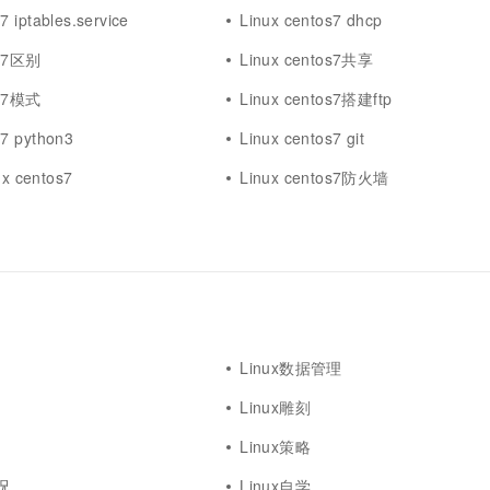
7 iptables.service
Linux centos7 dhcp
os7区别
Linux centos7共享
os7模式
Linux centos7搭建ftp
s7 python3
Linux centos7 git
 centos7
Linux centos7防火墙
Linux数据管理
Linux雕刻
Linux策略
况
Linux自学