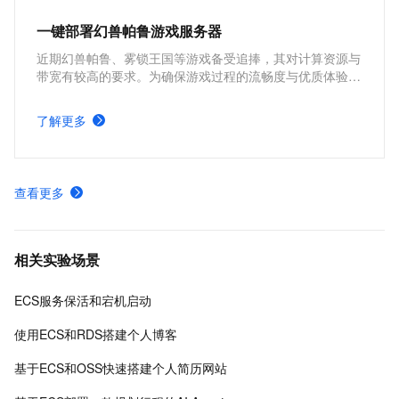
一键部署幻兽帕鲁游戏服务器
近期幻兽帕鲁、雾锁王国等游戏备受追捧，其对计算资源与
带宽有较高的要求。为确保游戏过程的流畅度与优质体验，
玩家需要配备性能好、稳定可靠的游戏服务器。本方案为广
大的玩家群体提供专属联机服务器，一键购买部署，轻松开
了解更多
启游戏。
查看更多
相关实验场景
ECS服务保活和宕机启动
使用ECS和RDS搭建个人博客
基于ECS和OSS快速搭建个人简历网站