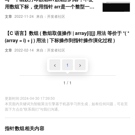
用数组下标，使用指针 arr是一个整型一维
数组
文章
2022-11-24
来自：开发者社区
【C 语言】数组 ( 数组取值操作 | array[i][j] 用法 等价于 *( *
(array = i) + j ) 用法 | 下标操作到指针操作演化过程 )
文章
2022-02-14
来自：开发者社区
<
1
>
1 / 1
更新时间 2024-04-30 17:39:50
本页面内关键词为智能算法引擎基于机器学习所生成，如有任何问题，可在页
面下方点击"联系我们"与我们沟通。
指针数组相关内容