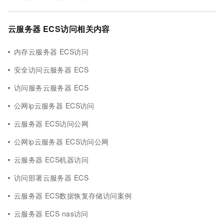
云服务器 ECS访问相关内容
内存云服务器 ECS访问
安全访问云服务器 ECS
访问服务云服务器 ECS
公网ip云服务器 ECS访问
云服务器 ECS访问公网
公网ip云服务器 ECS访问公网
云服务器 ECS机器访问
访问部署云服务器 ECS
云服务器 ECS数据恢复存储访问案例
云服务器 ECS nas访问