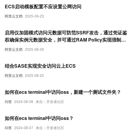
ECS启动模板配置不应设置公网访问
阿里云文档
2025-09-23
启用仅加固模式访问元数据可防范SSRF攻击，通过凭证鉴
权确保实例元数据安全，并可通过RAM Policy实现强制合
规管控。
阿里云文档
2025-08-29
结合SASE实现安全访问云上ECS
阿里云文档
2025-08-20
如何在ecs terminal中访问oss，新建一个测试文件夹？
问答
2024-08-08
来自：开发者社区
如何在ecs terminal中访问oss？
问答
2024-08-07
来自：开发者社区