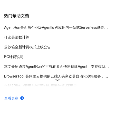
热门帮助文档
AgentRun是面向企业级Agentic AI应用的一站式Serverless基础设施平台，提供从开发到运维的全生命周期管理，支持多模式开发、模型治理、沙箱隔离及全链路可观测性。
什么是函数计算
云沙箱全新计费模式上线公告
FC计费说明
本文介绍通过AgentRun的可视化界面快速创建Agent，支持模型选择、提示词优化、工具配置及灰度发布，适合业务原型验证和快速试验。
BrowserTool 是阿里云提供的云端无头浏览器自动化沙箱服务，支持通过 WebSocket 使用 CDP 协议远程控制，兼容 Puppeteer 和 Playwright，适用于 AI 集成、自动化测试和数据采集等场景。
全部API接口调用与管理详解-函数计算-阿里云
高代码模式通过灵活的代码定制和资源控制，支持复杂业务逻辑与企业级集成，适合有开发经验的用户实现Agent的精细化工程化落地。
查看更多
构建自定义镜像模板