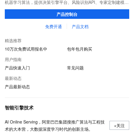
机器学习算法，提供决策引擎平台、风险识别API、专家定制建模等
多维风控服务，一站式解决企业在用户注册、运营活动、交易、信
产品控制台
贷审核等关键业务中所遇到的欺诈问题。
免费开通
产品文档
精选推荐
10万次免费试用报名中
包年包月购买
用户指南
产品快速入门
常见问题
最新动态
产品最新动态
智能引擎技术
AI Online Serving，阿里巴巴集团搜推广算法与工程技
+关注
术的大本营，大数据深度学习时代的创新主场。