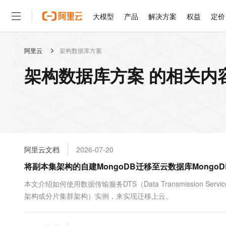
大模型
产品
解决方案
权益
定价
阿里云
架构数据库方案
大模型
产品
解决方案
权益
定价
云市场
伙伴
服务
了解阿里云
精选产品
精选解决方案
普惠上云
产品定价
精选商城
成为销售伙伴
售前咨询
为什么选择阿里云
千问AI平台
架构数据库方案 的相关内
了解云产品的定价详情
大模型服务平台百炼
千问办公，解锁你的工作
普惠上云 官方力荐
分销伙伴
在线服务
网站建设
什么是云计算
大
大模型服务与应用平台
企业级Agent产品，直接
云服务器38元/年起，超
咨询伙伴
多端小程序
技术领先
云上成本管理
售后服务
轻量应用服务器
Agency Agents：拥
官方推荐返现计划
大模型
精选产品
精选解决方案
Salesforce 国际版订阅
稳定可靠
管理和优化成本
推荐新用户得奖励，单订单
销售伙伴合作计划
自助服务
友盟天域
安全合规
人工智能与机器学习
AI
文本生成
云数据库 RDS
HappyHorse 打造一
云工开物
无影生态合作计划
在线服务
阿里云文档
2026-07-20
观测云
分析师报告
高校专属算力普惠，学生认
计算
互联网应用开发
Qwen3.8-Max
HOT
Salesforce On Alibaba C
工单服务
将副本集架构的自建MongoDB迁移至云数据库MongoD
智能体时代全能旗舰模型
Tuya 物联网平台阿里云
研究报告与白皮书
人工智能平台 PAI
快速拥有专属 OpenClaw
大模
Consulting Partner 合
大数据
容器
免费试用
短信专区
一站式AI开发、训练和推
本文介绍如何使用数据传输服务DTS（Data Transmission S
蓝凌 OA
Qwen3.7-Plus
AI 大模型销售与服务生
现代化应用
架构或分片集群架构）实例，来实现迁移上云。
存储
天池大赛
能看、能想、能动手的多模
云解析DNS
解决方案免费试用 新老
电子合同
最高领取价值200元试用
安全
网络与CDN
AI 算法大赛
Qwen3-VL-Plus
畅捷通