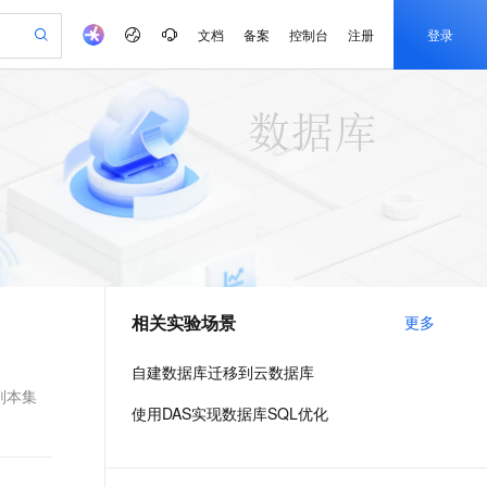
文档
备案
控制台
注册
登录
验
作计划
器
AI 活动
专业服务
服务伙伴合作计划
开发者社区
加入我们
产品动态
服务平台百炼
阿里云 OPC 创新助力计划
一站式生成采购清单，支持单品或批量购买
io：打造专属 AI 语音助手
S产品伙伴计划（繁花）
峰会
CS
造的大模型服务与应用开发平台
一句话生成原生可编辑精美 PPT 文稿
AI 生产力先锋
Al MaaS 服务伙伴赋能合作
域名
博文
Careers
至高可申请百万元
Qwen3.8-Max 模型上线
开启高性价比 AI 编程新体验
弹性可伸缩的云计算服务
Qwen-Audio-3.0-Realtime 端到端实时语音角色扮演
输入一句话想法, 轻松生成专业的 PPT
先锋实践拓展 AI 生产力的边界
Token 补贴，五大权
计划
海大会
伙伴信用分合作计划
商标
问答
社会招聘
益加速 OPC 成功
eek-V4-Pro
SS
一键部署幻兽帕鲁游戏服务器
飞天发布时刻
HOT
Open Search 向量检索版支
划
备案
电子书
校园招聘
pSeek-V4-Pro
视频创作，一键激活电商全链路生产力
稳定、安全、高性价比、高性能的云存储服务
一键购买专属联机服务器，轻松开启游戏
所见，即是所愿
持视频检索 Pipeline 功能
更多支持
划
公司注册
镜像站
视频生成
语音识别与合成
专属 QwenPaw
漫剧工坊：一站式动画创作平台
AI 实训营
HOT
应用身份服务 (IDaaS)
合作伙伴培训与认证
相关实验场景
更多
划
上云迁移
站生成，高效打造优质广告素材
全接入的云上超级电脑
从聊天伙伴进化为能主动干活的本地数字员工
快速生产连贯的高质量长漫剧
从基础到进阶，Agent 创客手把手教你
OpenClaw 管理能力上线
e-1.1-T2V
Qwen3-TTS-Flash
lScope
我要反馈
查询合作伙伴
畅细腻的高质量视频
离线语音合成大模型，多语言方言自适应，低延迟高稳定
n Alibaba Cloud ISV 合作
代维服务
建企业门户网站
10 分钟搭建微信、支付宝小程序
自建数据库迁移到云数据库
MaxCompute MaxFrame 提
创新加速
ope
登录合作伙伴管理后台
我要建议
站，无忧落地极速上线
以可视化方式快速构建移动和 PC 门户网站
国内短信简单易用，安全可靠，秒级触达，全球覆盖200+国家和地区。
高效部署网站，快速应用到小程序
供自动弹性内存功能
（副本集
e-1.1-I2V
Cosyvoice-V3-Flash
使用DAS实现数据库SQL优化
安全
畅自然，细节丰富
高表现力语音合成大模型，语音克隆听感自然
我要投诉
PolarDB
上云场景组合购
Milvus 弹性伸缩功能新增节
伴
漫剧创作，剧本、分镜、视频高效生成
100%兼容MySQL、PostgreSQL，兼容Oracle，支持集中和分布式
覆盖90%+业务场景，专享组合折扣价
点支持范围
2V
VPN
Fun-ASR