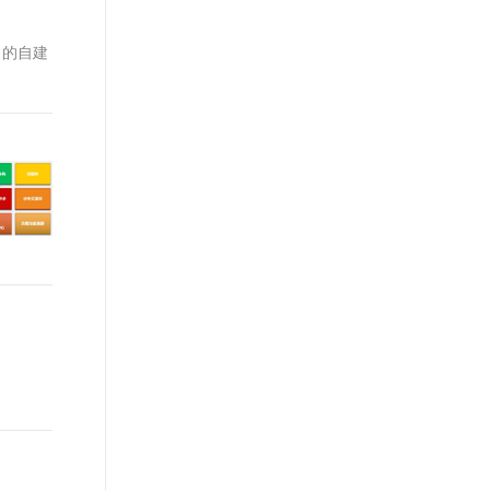
t.diy 一步搞定创意建站
构建大模型应用的安全防护体系
通过自然语言交互简化开发流程,全栈开发支持
通过阿里云安全产品对 AI 应用进行安全防护
）的自建