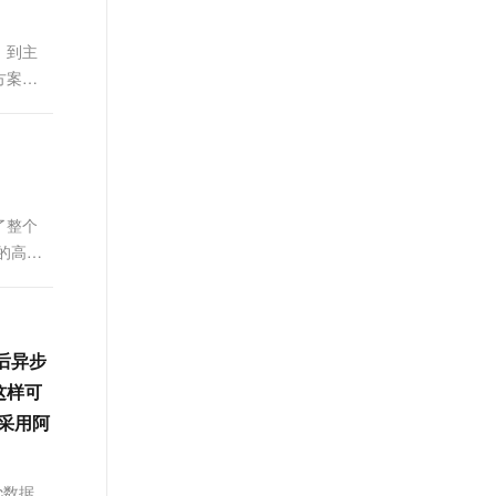
、到主
方案
谈架构方
了整个
的高可
几点来
随后异步
，这样可
果采用阿
c数据