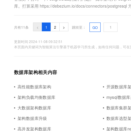
库。打算采用 https://debezium.io/docs/connectors
写Kafka带来的分布式事务问题。 在本地部署模式下....
共有11条
<
1
2
>
跳转至：
GO
更新时间 2024-11-08 09:32:51
本页面内关键词为智能算法引擎基于机器学习所生成，如有任何问题，可在页
数据库架构相关内容
高性能数据库架构
开源数据库
架构负载均衡数据库
mysql数据
大数据架构数据库
数据库集群
架构数据库升级
数据库选型
高并发架构数据库
架构数据库no