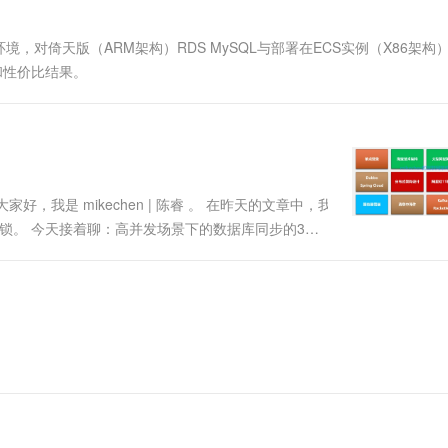
一个 AI 助手
超强辅助，Bol
即刻拥有 DeepSeek-R1 满血版
在企业官网、通讯软件中为客户提供 AI 客服
对倚天版（ARM架构）RDS MySQL与部署在ECS实例（X86架构
多种方案随心选，轻松解锁专属 DeepSeek
格和性价比结果。
家好，我是 mikechen | 陈睿 。 在昨天的文章中，我
发锁。 今天接着聊：高并发场景下的数据库同步的3种
数据库主从同步外，还会涉及到分布式环境下的数据同