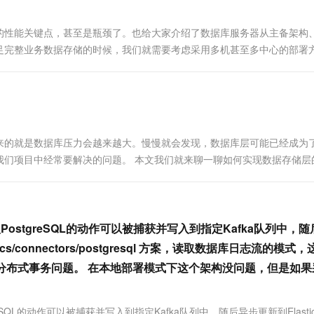
的性能关键点，甚至是瓶颈了。也给大家介绍了数据库服务器从主备架构
足完整业务数据存储的时候，我们就需要考虑采用多机甚至多中心的部署
方案。 同样，这里先不看细节，不管底层数据源是什么数据库，我们先
来的就是数据库压力会越来越大。慢慢就会发现，数据库层可能已经成为
我们项目中经常要解决的问题。 本文我们就来聊一聊如何实现数据存储层
式就是对数据进行分片、多份、冗余等，很多架构的本质其实也是基于这
PostgreSQL的动作可以被捕获并写入到指定Kafka队列中，
o/docs/connectors/postgresql 方案，读取数据库日志流的模式
带来的分布式事务问题。 在本地部署模式下这个架构没问题，但是如
reSQL的动作可以被捕获并写入到指定Kafka队列中，随后异步更新到Elasti