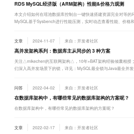
RDS MySQL经济版（ARM架构）性能&价格力观测
10 分钟在聊天系统中增加
专有云
本文介绍如何在瑶池数据库控制台一键快速搭建资源完全对等的环境，
MySQL基于Sysbench进行性能压测，实时动态查看性能、价
文章
2024-11-07
来自：开发者社区
高并发架构系列：数据库主从同步的 3 种方案
关注△mikechen的互联网架构△，10年+BAT架构经验倾囊相授 大
们深入高并发场景下的锁，详见：MySQL最全锁与Java最全并
解决方案 在高并发场景下，数据主从同步是必然的方式，除了
步。@mikechen 01 数据主从同步的由来....
问答
2022-04-02
来自：开发者社区
在数据库架构中，有哪些常见的数据库架构的方案呢？
在数据库架构中，有哪些常见的数据库架构的方案呢？
文章
2022-02-17
来自：开发者社区