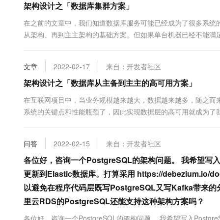
架构设计之「数据库集群方案」
在之前的文章中，我们知道数据库服务可能已经成为了很多系统
从架构、再到主主架构的基础方案。但如果单台机器已经不能满
了。 今天我们就再来聊一聊，在多机环境下，数据库集群的架构
案。因为无论底层是....
文章
2022-02-17
来自：开发者社区
架构设计之「数据库从主备到主主的高可用方案」
在互联网项目中，当业务规模越来越大，数据越来越多，随之而
系统的关键点和性能瓶颈了，因此实现数据层的高可用就成为了
用方案。在保障数据层的高性能与高稳定方面，最容易想到的方
实现的。 这里先不....
问答
2022-02-15
来自：开发者社区
各位好，咨询一个PostgreSQL的架构问题。 我希望写入
更新到Elastic数据库。打算采用 https://debezium.i
以避免在程序代码层既写PostgreSQL又写Kafka
里云RDS的PostgreSQL还能支持这种架构方案吗？
各位好，咨询一个PostgreSQL的架构问题。 我希望写入Postg