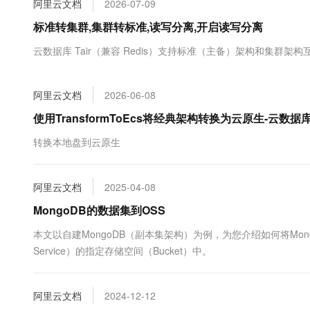
阿里云文档
2026-07-09
大数据开发治理平台 Data
AI 产品 免费试用
网络
安全
云开发大赛
Tableau 订阅
标准转集群,集群转标准,读写分离,开启读写分离
1亿+ 大模型 tokens 和 
可观测
入门学习赛
中间件
AI空中课堂在线直播课
云数据库 Tair（兼容 Redis）支持标准（主备）架构和集群架构
云防火墙
140+云产品 免费试用
大模型服务
上云与迁云
云原生的云上边界网络安全
产品新客免费试用，最长1
数据库
生态解决方案
千问AI平台-Token Plan
阿里云文档
2026-06-08
企业出海
大模型ACA认证体验
大数据计算
助力企业全员 AI 认知与能
行业生态解决方案
使用TransformToEcs将经典架构转换为云原生-云数据库 
政企业务
媒体服务
千问AI平台-模型体验
开发者生态解决方案
转换本地盘到云原生
在线体验全尺寸、多种模态
企业服务与云通信
AI 开发和 AI 应用解决
Happy 系列大模型
域名与网站
阿里云文档
2025-04-08
MongoDB的数据集到OSS
终端用户计算
本文以自建MongoDB（副本集架构）为例，为您介绍如何将Mongo
Serverless
大模型解决方案
Service）的指定存储空间（Bucket）中。
开发工具
快速部署 Dify，高效搭建 
阿里云文档
2024-12-12
迁移与运维管理