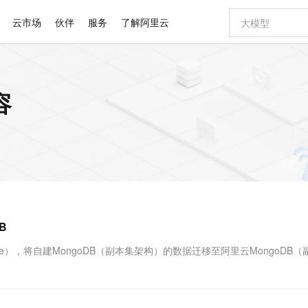
云市场
伙伴
服务
了解阿里云
AI 特惠
数据与 API
成为产品伙伴
企业增值服务
最佳实践
价格计算器
AI 场景体
基础软件
产品伙伴合
阿里云认证
市场活动
配置报价
大模型
容
自助选配和估算价格
新方式
睿译宝，AI翻译排版一步到位
智启 AI 普惠权益
产品生态集成认证中心
企业支持计划
云上春晚
域名与网站
千问官方 MaaS 平台，为开发者和 Agent 而生，新用户赠送 1 亿 + tokens 额度
Qwen Aud
AI Coding
阿里云Maa
2026 阿里云
云服务器 E
为企业打
数据集
Windows
大模型认证
模型
NEW
NEW
交付可用成果
值低价云产品抢先购
上传文档即自动完成翻译和格式还原
至高享 1亿+免费 tokens，加速 Al 应用落地
提供智能易用的域名与建站服务
智能编程，一键
安全可靠、
产品生态伙伴
专家技术服务
云上奥运之旅
弹性计算合作
阿里云中企出
手机三要素
宝塔 Linux
全部认证
价格优势
有专属领域专家
GLM-5.2：长任务时代开源旗舰模型
阿里云 OPC 创新助力计划
千问大模型
即刻拥有 DeepS
AI 电商营销
对象存储 O
大模型
产品生态伙伴工作台
企业增值服务台
云栖战略参考
云存储合作计
云栖大会
身份实名认证
CentOS
训练营
推动算力普惠，释放技术红利
最高返9万
多领域专家智能体,一键组建 AI 虚拟交付团队
快速构建应用程序和网站，即刻迈出上云第一步
至高百万元 Token 补贴，加速一人公司成长
多元化、高性能、安全可靠的大模型服务
真正可用的 1M 上下文,一次完成代码全链路开发
轻松解锁专属 Dee
从图文生成到
云上的中国
数据库合作计
活动全景
短信
Docker
图片和
站式影视创作平台
Hermes Agent，打造自进化智能体
Token Plan 模型订阅计划
数字证书管理服务（原SSL证书）
5 分钟轻松部署
AI 广告创作
无影云电脑
企业成长
NEW
信息公告
看见新力量
云网络合作计
OCR 文字识别
JAVA
证享300元代金券
可视化编排打通从文字构思到成片全链路闭环
全托管，含MySQL、PostgreSQL、SQL Server、MariaDB多引擎
自主进化，持久记忆，越用越聪明
Qwen3.8-Max 首发尝鲜，限时加量 10 倍，夜间低至2折
实现全站HTTPS，呈现可信的WEB访问
图文、视频一
随时随地安
Kimi-K3
HappyHors
NEW
魔搭 Mode
loud
服务实践
官网公告
B
Kimi 最新旗舰模型，长程编程与推理利器
让文字生成流
金融模力时刻
Salesforce O
版
发票查验
全能环境
Claude Code + GStack 打造工程团队
千问办公，限时限量积分加倍
Qoder
低代码高效构
AI 建站
短信服务
型
NEW
作计划
计划
创新中心
魔搭 ModelSc
健康状态
理服务
让AI从“聊天伙伴”进化为能干活的“数字员工”
安装技能 GStack，拥有专属 AI 工程团队
你的AI工作搭子，覆盖日常办公高频场景
面向真实软件的智能体编程平台
0 代码专业建
ervice），将自建MongoDB（副本集架构）的数据迁移至阿里云MongoDB
客户案例
天气预报查询
操作系统
Deepseek-v4-pro
HappyHors
态合作计划
态智能体模型
旗舰 MoE 大模型，百万上下文与顶尖推理能力
图生视频，流
同享
万小智 AI 建站低至 15元/月
Qoder CN
AI 短剧/漫剧
云原生数据库 
快递物流查询
WordPress
成为服务伙
高校合作
点，立即开启云上创新
覆盖公网/内网、递归/权威、移动APP等全场景解析服务
送.CN域名，送备案服务码
基于千问大模型等，支持代码智能生成、研发智能问答
AI助力短剧
GLM-5.2
Wan2.7-T
Ubuntu