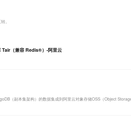
服务生态伙伴
视觉 Coding、空间感知、多模态思考等全面升级
1M上下文，专为长程任务能力而生
云工开物
企业应用
Works
Night Plan 支持 Qwen 3.8-Max
云原生大数据计算服务 MaxCompute
AI 办公
容器服务 Kub
NEW
Red Hat
30+ 款产品免费体验
Data Agent 驱动的一站式 Data+AI 开发治理平台
夜间 5 折，Qwen/Meoo/TokenPlan 客户专享
面向分析的企业级SaaS模式云数据仓库
AI智能应用
提供一站式管
科研合作
ERP
堂（旗舰版）
SUSE
互转。
智能客服
AI 应用构建
大模型原生
CRM
防护产品
2个月
自动承接线索
建站小程序
Qoder
大模型服务平台百炼-应用模版
OA 办公系统
HOT
NEW
面向真实软件
个人版上线、团队版降价；千问3.8-Max首发发尝鲜
丰富多元化的应用模版和解决方案
力提升
财税管理
模板建站
Tair（兼容 Redis®）-阿里云
万有无界
大模型服务平台百炼-智能体
400电话
定制建站
的模型效果
灵活可视化地构建企业级 Agent
方案
广告营销
模板小程序
秒悟
人工智能平台 PAI
定制小程序
云端极速 AI 
新一代 AI 视频生成模型，深度适配广告营销等场景
AI Native 的算法工程平台，一站式完成建模、训练、推理服务部署
APP 开发
DB（副本集架构）的数据集成到阿里云对象存储OSS（Object Storag
建站系统
AI 应用
10分钟微调：让0.6B模型媲美235B模
多模态数据信
型
依托云原生高可用架构,实现Dify私有化部署
用1%尺寸在特定领域达到大模型90%以上效果