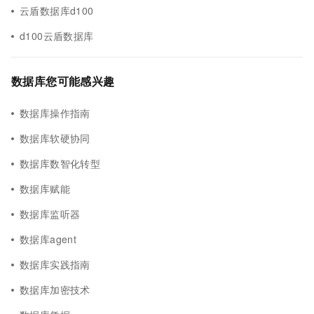
云盾数据库d100
d100云盾数据库
数据库您可能感兴趣
数据库操作指南
数据库软硬协同
数据库数智化转型
数据库赋能
数据库监听器
数据库agent
数据库实践指南
数据库加密技术