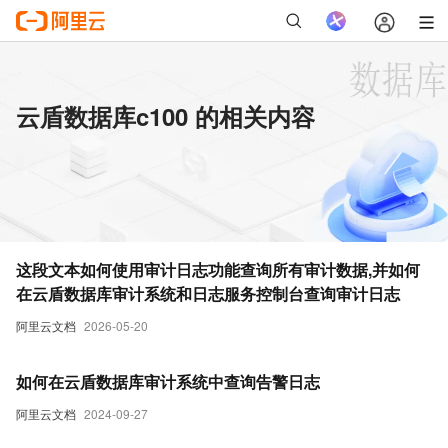
云盾数据库c100 的相关内容
这段文本如何使用审计日志功能查询所有审计数据,并如何
在云盾数据库审计系统和日志服务控制台查询审计日志
阿里云文档
2026-05-20
如何在云盾数据库审计系统中查询告警日志
阿里云文档
2024-09-27