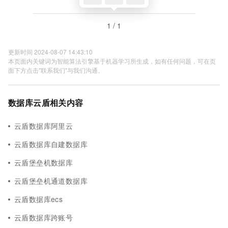
1 / 1
更新时间 2024-08-07 14:43:10
本页面内关键词为智能算法引擎基于机器学习所生成，如有任何问题，可在页
面下方点击"联系我们"与我们沟通。
数据库云盾相关内容
云盾数据库阿里云
云盾数据库自建数据库
云盾堡垒机数据库
云盾堡垒机通道数据库
云盾数据库ecs
云盾数据库跨账号