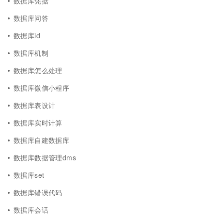
数据库凭据
数据库问答
数据库id
数据库机制
数据库怎么处理
数据库微信小程序
数据库表设计
数据库实时计算
数据库自建数据库
数据库数据管理dms
数据库set
数据库错误代码
数据库会话