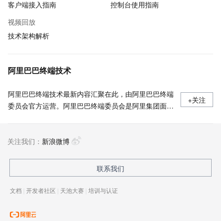
客户端接入指南
控制台使用指南
视频回放
技术架构解析
阿里巴巴终端技术
阿里巴巴终端技术最新内容汇聚在此，由阿里巴巴终端
+关注
委员会官方运营。阿里巴巴终端委员会是阿里集团面向
前端、客户端的虚拟技术组织。我们的愿景是着眼用户
体验前沿、技术创新引领业界，将面向未来，制定技术
关注我们：
策略和目标并落地执行，推动终端技术发展，帮助工程
新浪微博
师成长，打造顶级的终端体验。同时我们运营着阿里巴
巴终端域的官方公众号：阿里巴巴终端技术，欢迎关
联系我们
注。
文档
|
开发者社区
|
天池大赛
|
培训与认证