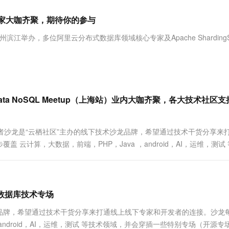
服务生态伙伴
视觉 Coding、空间感知、多模态思考等全面升级
1M上下文，专为长程任务能力而生
云工开物
企业应用
Works
Night Plan 支持 Qwen 3.8-Max
云原生大数据计算服务 MaxCompute
AI 办公
容器服务 Kub
NEW
Red Hat
内专家大咖齐聚，期待你的参与
30+ 款产品免费体验
Data Agent 驱动的一站式 Data+AI 开发治理平台
夜间 5 折，Qwen/Meoo/TokenPlan 客户专享
面向分析的企业级SaaS模式云数据仓库
AI智能应用
提供一站式管
科研合作
ERP
堂（旗舰版）
SUSE
杭州滨江举办，多位阿里云分布式数据库领域核心专家及Apache ShardingSp
智能客服
AI 应用构建
大模型原生
CRM
。
防护产品
2个月
自动承接线索
建站小程序
Qoder
大模型服务平台百炼-应用模版
OA 办公系统
HOT
NEW
面向真实软件
个人版上线、团队版降价；千问3.8-Max首发发尝鲜
丰富多元化的应用模版和解决方案
力提升
财税管理
模板建站
万有无界
大模型服务平台百炼-智能体
ta NoSQL Meetup（上海站）业内大咖齐聚，各大技术社区
400电话
定制建站
的模型效果
灵活可视化地构建企业级 Agent
方案
广告营销
模板小程序
秒悟
人工智能平台 PAI
发者沙龙是“云栖社区”主办的线下技术沙龙品牌，希望通过技术干货分享来
定制小程序
云端极速 AI 
新一代 AI 视频生成模型，深度适配广告营销等场景
AI Native 的算法工程平台，一站式完成建模、训练、推理服务部署
云计算，大数据，前端，PHP，Java ，android，AI，运维，测试
者成长专场等）。我们希望它将是一个开发者的聚集地，每一期都....
APP 开发
建站系统
数据库技术专场
AI 应用
10分钟微调：让0.6B模型媲美235B模
多模态数据信
龙品牌，希望通过技术干货分享来打通线上线下专家和开发者的连接。沙龙
型
依托云原生高可用架构,实现Dify私有化部署
ndroid，AI，运维，测试 等技术领域，并会穿插一些特别专场（开源专
用1%尺寸在特定领域达到大模型90%以上效果