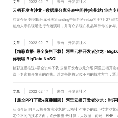
文章
2022-02-17
来自：开发者社区
大数据开发治理平台 Data
AI 产品 免费试用
网络
安全
云开发大赛
Tableau 订阅
云栖开发者沙龙 - 数据库分库分表中间件(杭州站) 业
1亿+ 大模型 tokens 和 
可观测
入门学习赛
中间件
AI空中课堂在线直播课
沙龙介绍​ 数据库分库分表Sharding中间件Meetup将于7月27日
云防火墙
140+云产品 免费试用
大模型服务
创始人亲临现场进行专题演讲，并有众多现在礼品等待你的参与
上云与迁云
云原生的云上边界网络安全
产品新客免费试用，最长1
数据库
生态解决方案
千问AI平台-Token Plan
企业出海
大模型ACA认证体验
大数据计算
文章
2022-02-17
来自：开发者社区
助力企业全员 AI 认知与能
行业生态解决方案
政企业务
媒体服务
千问AI平台-模型体验
【精彩直播+最全资料下载】阿里云栖开发者沙龙 - BigDa
开发者生态解决方案
在线体验全尺寸、多种模态
你畅聊 BigData NoSQL
企业服务与云通信
AI 开发和 AI 应用解决
Happy 系列大模型
精彩直播推送+最全资料下载 云栖开发者沙龙介绍​ 阿里云栖开
域名与网站
线下专家和开发者的连接。沙龙每期将定位不同的技术方向，逐步覆盖 
领域，并会穿插一些特别专场（开源专场，女性开发者专场，开发
终端用户计算
文章
2022-02-17
来自：开发者社区
Serverless
大模型解决方案
【最全PPT下载+直播回顾】阿里云栖开发者沙龙：时序
开发工具
快速部署 Dify，高效搭建 
活动介绍 阿里云栖开发者沙龙是“云栖社区”主办的线下技术沙
迁移与运维管理
定位不同的技术方向，逐步覆盖 云计算，大数据，前端，PHP，a