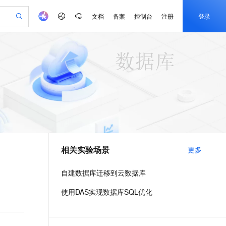
文档
备案
控制台
注册
登录
验
作计划
器
AI 活动
专业服务
服务伙伴合作计划
开发者社区
加入我们
产品动态
服务平台百炼
阿里云 OPC 创新助力计划
一站式生成采购清单，支持单品或批量购买
io：打造专属 AI 语音助手
S产品伙伴计划（繁花）
峰会
CS
造的大模型服务与应用开发平台
一句话生成原生可编辑精美 PPT 文稿
AI 生产力先锋
Al MaaS 服务伙伴赋能合作
域名
博文
Careers
至高可申请百万元
Qwen3.8-Max 模型上线
开启高性价比 AI 编程新体验
弹性可伸缩的云计算服务
Qwen-Audio-3.0-Realtime 端到端实时语音角色扮演
输入一句话想法, 轻松生成专业的 PPT
先锋实践拓展 AI 生产力的边界
Token 补贴，五大权
计划
海大会
伙伴信用分合作计划
商标
问答
社会招聘
益加速 OPC 成功
eek-V4-Pro
SS
一键部署幻兽帕鲁游戏服务器
飞天发布时刻
HOT
Open Search 向量检索版支
划
备案
电子书
校园招聘
pSeek-V4-Pro
视频创作，一键激活电商全链路生产力
稳定、安全、高性价比、高性能的云存储服务
一键购买专属联机服务器，轻松开启游戏
所见，即是所愿
持视频检索 Pipeline 功能
更多支持
划
公司注册
镜像站
视频生成
语音识别与合成
专属 QwenPaw
漫剧工坊：一站式动画创作平台
AI 实训营
HOT
应用身份服务 (IDaaS)
合作伙伴培训与认证
相关实验场景
更多
划
上云迁移
站生成，高效打造优质广告素材
全接入的云上超级电脑
从聊天伙伴进化为能主动干活的本地数字员工
快速生产连贯的高质量长漫剧
从基础到进阶，Agent 创客手把手教你
OpenClaw 管理能力上线
e-1.1-T2V
Qwen3-TTS-Flash
lScope
我要反馈
查询合作伙伴
畅细腻的高质量视频
离线语音合成大模型，多语言方言自适应，低延迟高稳定
n Alibaba Cloud ISV 合作
代维服务
建企业门户网站
10 分钟搭建微信、支付宝小程序
自建数据库迁移到云数据库
MaxCompute MaxFrame 提
创新加速
ope
登录合作伙伴管理后台
我要建议
站，无忧落地极速上线
以可视化方式快速构建移动和 PC 门户网站
国内短信简单易用，安全可靠，秒级触达，全球覆盖200+国家和地区。
高效部署网站，快速应用到小程序
供自动弹性内存功能
e-1.1-I2V
Cosyvoice-V3-Flash
使用DAS实现数据库SQL优化
安全
畅自然，细节丰富
高表现力语音合成大模型，语音克隆听感自然
我要投诉
PolarDB
上云场景组合购
Milvus 弹性伸缩功能新增节
伴
漫剧创作，剧本、分镜、视频高效生成
100%兼容MySQL、PostgreSQL，兼容Oracle，支持集中和分布式
覆盖90%+业务场景，专享组合折扣价
点支持范围
2V
VPN
Fun-ASR