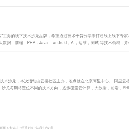
一个 AI 助手
超强辅助，Bol
每一期都是一个开发者的大Party！ 本期沙龙以“开辟大数据.....
即刻拥有 DeepSeek-R1 满血版
在企业官网、通讯软件中为客户提供 AI 客服
多种方案随心选，轻松解锁专属 DeepSeek
社区”主办的线下技术沙龙品牌，希望通过技术干货分享来打通线上线下专家
，前端，PHP，Java ，android，AI，运维，测试 等技术领域，
我们希望它将是一个开发者的聚集地，每一期都是一个开发者的大P...
据库技术沙龙，本次活动由云栖社区主办，地点就在北京阿里中心。 阿里云
沙龙每期将定位不同的技术方向，逐步覆盖云计算，大数据，前端，PH
（开源专场，女性开发者专场，开发者成长专场等）。 时间：12月1日（周..
面下方点击"联系我们"与我们沟通。