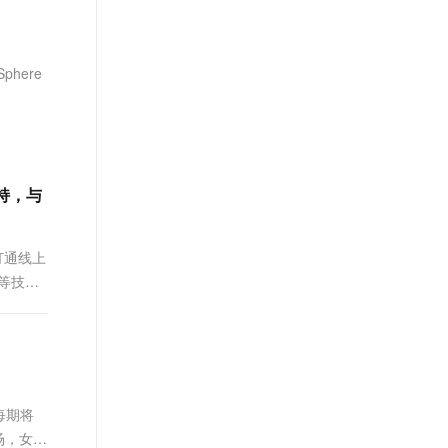
文戏情感细腻自然，动作戏激烈拳拳到肉，实现更强表演能力
支持中英文自由切换，具备更强的噪声鲁棒性
ernetes 版 ACK
云聚AI 严选权益
AI 原生数据库服务发布
SSL 证书
，一键激活高效办公新体验
理容器应用的 K8s 服务
精选AI产品，从模型到应用全链提效
Agent 数据网关
堡垒机
here
AI 用量加速计划
云原生数据库 PolarDB
应用
防火墙
、识别商机，让客服更高效、服务更出色。
新老同享，达量后返
Agentic Database 发布
千问办公
主机安全
NEW
的智能体编程平台
一站式AI生产力平台
AI 应用及服务市场
伶鹊
支持，与
企业级人与Agent协作平台，接入和调度多个数字员工
智能客服平台，对话机器人、对话分析、智能外呼
AI 应用
大模型服务平台百炼 - 全妙
打通线上
大模型
应用创作平台
多模态内容创作工具，已接入 DeepSeek
 等技术
自然语言处理
数据标注
机器学习
息提取
与 AI 智能体进行实时音视频通话
每期将
从文本、图片、视频中提取结构化的属性信息
构建支持视频理解的 AI 音视频实时通话应用
场，女性