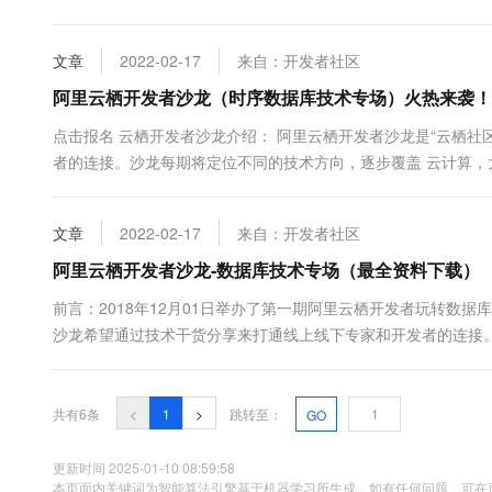
10 分钟在聊天系统中增加
开发者专场，开发者成长专场等）。我们希望它是一个开发者的聚集地，
专有云
文章
2022-02-17
来自：开发者社区
阿里云栖开发者沙龙（时序数据库技术专场）火热来袭！
点击报名 云栖开发者沙龙介绍： 阿里云栖开发者沙龙是“云栖
者的连接。沙龙每期将定位不同的技术方向，逐步覆盖 云计算，大数据
一些特别专场（开源专场，女性开发者专场，开发者成长专场等）。
文章
2022-02-17
来自：开发者社区
阿里云栖开发者沙龙-数据库技术专场（最全资料下载）
前言：2018年12月01日举办了第一期阿里云栖开发者玩转数
沙龙希望通过技术干货分享来打通线上线下专家和开发者的连接。
android，AI，运维，测试 等技术领域，并会穿插一些特别专场
共有6条
<
1
>
跳转至：
GO
更新时间 2025-01-10 08:59:58
本页面内关键词为智能算法引擎基于机器学习所生成，如有任何问题，可在页