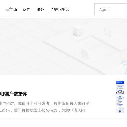
云市场
伙伴
服务
了解阿里云
AI 特惠
数据与 API
成为产品伙伴
企业增值服务
最佳实践
价格计算器
AI 场景体
基础软件
产品伙伴合
阿里云认证
市场活动
配置报价
大模型
自助选配和估算价格
新方式
睿译宝，AI翻译排版一步到位
智启 AI 普惠权益
产品生态集成认证中心
企业支持计划
云上春晚
域名与网站
千问官方 MaaS 平台，为开发者和 Agent 而生，新用户赠送 1 亿 + tokens 额度
Qwen Aud
AI Coding
阿里云Maa
2026 阿里云
云服务器 E
为企业打
数据集
Windows
大模型认证
模型
NEW
NEW
交付可用成果
值低价云产品抢先购
上传文档即自动完成翻译和格式还原
至高享 1亿+免费 tokens，加速 Al 应用落地
提供智能易用的域名与建站服务
智能编程，一键
安全可靠、
产品生态伙伴
专家技术服务
云上奥运之旅
弹性计算合作
阿里云中企出
手机三要素
宝塔 Linux
全部认证
价格优势
有专属领域专家
GLM-5.2：长任务时代开源旗舰模型
阿里云 OPC 创新助力计划
千问大模型
即刻拥有 DeepS
AI 电商营销
对象存储 O
大模型
产品生态伙伴工作台
企业增值服务台
云栖战略参考
云存储合作计
云栖大会
身份实名认证
CentOS
训练营
推动算力普惠，释放技术红利
最高返9万
多领域专家智能体,一键组建 AI 虚拟交付团队
快速构建应用程序和网站，即刻迈出上云第一步
至高百万元 Token 补贴，加速一人公司成长
多元化、高性能、安全可靠的大模型服务
真正可用的 1M 上下文,一次完成代码全链路开发
轻松解锁专属 Dee
从图文生成到
云上的中国
数据库合作计
活动全景
短信
Docker
图片和
站式影视创作平台
Hermes Agent，打造自进化智能体
Token Plan 模型订阅计划
数字证书管理服务（原SSL证书）
5 分钟轻松部署
AI 广告创作
无影云电脑
企业成长
NEW
信息公告
看见新力量
云网络合作计
OCR 文字识别
JAVA
证享300元代金券
可视化编排打通从文字构思到成片全链路闭环
全托管，含MySQL、PostgreSQL、SQL Server、MariaDB多引擎
自主进化，持久记忆，越用越聪明
Qwen3.8-Max 首发尝鲜，限时加量 10 倍，夜间低至2折
实现全站HTTPS，呈现可信的WEB访问
图文、视频一
随时随地安
Kimi-K3
HappyHors
NEW
魔搭 Mode
loud
服务实践
官网公告
，畅聊国产数据库
Kimi 最新旗舰模型，长程编程与推理利器
让文字生成流
金融模力时刻
Salesforce O
版
发票查验
全能环境
Claude Code + GStack 打造工程团队
千问办公，限时限量积分加倍
Qoder
低代码高效构
AI 建站
短信服务
型
NEW
作计划
计划
创新中心
魔搭 ModelSc
健康状态
理服务
让AI从“聊天伙伴”进化为能干活的“数字员工”
安装技能 GStack，拥有专属 AI 工程团队
你的AI工作搭子，覆盖日常办公高频场景
面向真实软件的智能体编程平台
0 代码专业建
顺利落地与推进。邀请各企业开发者、数据库负责人来阿里
客户案例
天气预报查询
操作系统
Deepseek-v4-pro
HappyHors
态合作计划
海报二维码，我们将根据线上报名信息，为您申请入园
态智能体模型
旗舰 MoE 大模型，百万上下文与顶尖推理能力
图生视频，流
同享
万小智 AI 建站低至 15元/月
Qoder CN
AI 短剧/漫剧
云原生数据库 
快递物流查询
WordPress
成为服务伙
高校合作
点，立即开启云上创新
覆盖公网/内网、递归/权威、移动APP等全场景解析服务
送.CN域名，送备案服务码
基于千问大模型等，支持代码智能生成、研发智能问答
AI助力短剧
GLM-5.2
Wan2.7-T
Ubuntu