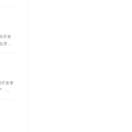
t.diy 一步搞定创意建站
构建大模型应用的安全防护体系
通过自然语言交互简化开发流程,全栈开发支持
通过阿里云安全产品对 AI 应用进行安全防护
和开发
并会穿插
.
栖开发者
P，
..