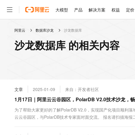
大模型
产品
解决方案
权益
定价
阿里云
数据库沙龙
沙龙数据库
大模型
产品
解决方案
权益
定价
云市场
伙伴
服务
了解阿里云
精选产品
精选解决方案
普惠上云
产品定价
精选商城
成为销售伙伴
售前咨询
为什么选择阿里云
千问AI平台
沙龙数据库 的相关内容
了解云产品的定价详情
大模型服务平台百炼
千问办公，解锁你的工作
普惠上云 官方力荐
分销伙伴
在线服务
网站建设
什么是云计算
大
大模型服务与应用平台
企业级Agent产品，直接
云服务器38元/年起，超
咨询伙伴
多端小程序
技术领先
云上成本管理
售后服务
轻量应用服务器
Agency Agents：拥
官方推荐返现计划
大模型
精选产品
精选解决方案
Salesforce 国际版订阅
稳定可靠
管理和优化成本
推荐新用户得奖励，单订单
销售伙伴合作计划
自助服务
友盟天域
安全合规
人工智能与机器学习
AI
文本生成
云数据库 RDS
HappyHorse 打造一
云工开物
无影生态合作计划
在线服务
文章
2025-01-09
来自：开发者社区
观测云
分析师报告
高校专属算力普惠，学生认
计算
互联网应用开发
Qwen3.8-Max
HOT
Salesforce On Alibaba C
工单服务
1月17日｜阿里云云谷园区，PolarDB V2.0技术沙龙
智能体时代全能旗舰模型
Tuya 物联网平台阿里云
研究报告与白皮书
人工智能平台 PAI
快速拥有专属 OpenClaw
大模
Consulting Partner 合
大数据
容器
免费试用
短信专区
一站式AI开发、训练和推
为了帮助大家更好的了解PolarDB V2.0，实现国产化项目
蓝凌 OA
Qwen3.7-Plus
AI 大模型销售与服务生
现代化应用
云云谷园区，与PolarDB技术专家面对面交流。 报名请扫描
存储
天池大赛
能看、能想、能动手的多模
云解析DNS
解决方案免费试用 新老
电子合同
最高领取价值200元试用
安全
网络与CDN
AI 算法大赛
Qwen3-VL-Plus
畅捷通