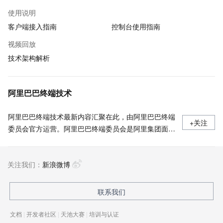
使用说明
客户端接入指南
控制台使用指南
视频回放
技术架构解析
阿里巴巴终端技术
阿里巴巴终端技术最新内容汇聚在此，由阿里巴巴终端
+关注
委员会官方运营。阿里巴巴终端委员会是阿里集团面向
前端、客户端的虚拟技术组织。我们的愿景是着眼用户
体验前沿、技术创新引领业界，将面向未来，制定技术
关注我们：
策略和目标并落地执行，推动终端技术发展，帮助工程
新浪微博
师成长，打造顶级的终端体验。同时我们运营着阿里巴
巴终端域的官方公众号：阿里巴巴终端技术，欢迎关
联系我们
注。
文档
|
开发者社区
|
天池大赛
|
培训与认证