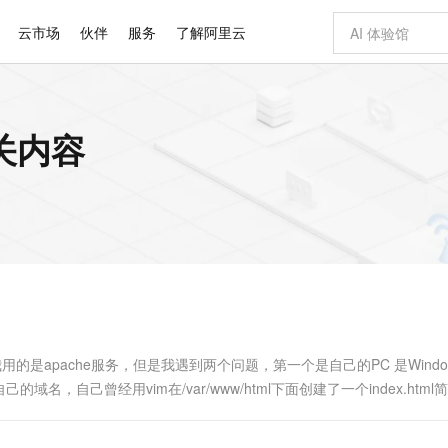
云市场
伙伴
服务
了解阿里云
AI 特惠
数据与 API
成为产品伙伴
企业增值服务
最佳实践
价格计算器
AI 场景体
基础软件
产品伙伴合
阿里云认证
市场活动
配置报价
大模型
关内容
自助选配和估算价格
新方式
睿译宝，AI翻译排版一步到位
智启 AI 普惠权益
产品生态集成认证中心
企业支持计划
云上春晚
域名与网站
千问官方 MaaS 平台，为开发者和 Agent 而生，新用户赠送 1 亿 + tokens 额度
Qwen Aud
AI Coding
阿里云Maa
2026 阿里云
云服务器 E
为企业打
数据集
Windows
大模型认证
模型
NEW
NEW
交付可用成果
值低价云产品抢先购
上传文档即自动完成翻译和格式还原
至高享 1亿+免费 tokens，加速 Al 应用落地
提供智能易用的域名与建站服务
智能编程，一键
安全可靠、
产品生态伙伴
专家技术服务
云上奥运之旅
弹性计算合作
阿里云中企出
手机三要素
宝塔 Linux
全部认证
价格优势
有专属领域专家
GLM-5.2：长任务时代开源旗舰模型
阿里云 OPC 创新助力计划
千问大模型
即刻拥有 DeepS
AI 电商营销
对象存储 O
大模型
产品生态伙伴工作台
企业增值服务台
云栖战略参考
云存储合作计
云栖大会
身份实名认证
CentOS
训练营
推动算力普惠，释放技术红利
最高返9万
多领域专家智能体,一键组建 AI 虚拟交付团队
快速构建应用程序和网站，即刻迈出上云第一步
至高百万元 Token 补贴，加速一人公司成长
多元化、高性能、安全可靠的大模型服务
真正可用的 1M 上下文,一次完成代码全链路开发
轻松解锁专属 Dee
从图文生成到
云上的中国
数据库合作计
活动全景
短信
Docker
图片和
站式影视创作平台
Hermes Agent，打造自进化智能体
Token Plan 模型订阅计划
数字证书管理服务（原SSL证书）
5 分钟轻松部署
AI 广告创作
无影云电脑
企业成长
NEW
信息公告
看见新力量
云网络合作计
OCR 文字识别
JAVA
证享300元代金券
可视化编排打通从文字构思到成片全链路闭环
全托管，含MySQL、PostgreSQL、SQL Server、MariaDB多引擎
自主进化，持久记忆，越用越聪明
Qwen3.8-Max 首发尝鲜，限时加量 10 倍，夜间低至2折
实现全站HTTPS，呈现可信的WEB访问
图文、视频一
随时随地安
Kimi-K3
HappyHors
NEW
魔搭 Mode
loud
服务实践
官网公告
Kimi 最新旗舰模型，长程编程与推理利器
让文字生成流
金融模力时刻
Salesforce O
版
发票查验
全能环境
Claude Code + GStack 打造工程团队
千问办公，限时限量积分加倍
Qoder
低代码高效构
AI 建站
短信服务
型
NEW
作计划
计划
创新中心
魔搭 ModelSc
健康状态
理服务
让AI从“聊天伙伴”进化为能干活的“数字员工”
安装技能 GStack，拥有专属 AI 工程团队
你的AI工作搭子，覆盖日常办公高频场景
面向真实软件的智能体编程平台
0 代码专业建
的是apache服务，但是我遇到两个问题，第一个是自己的PC 是Window
客户案例
天气预报查询
操作系统
Deepseek-v4-pro
HappyHors
态合作计划
自己曾经用vim在/var/www/html下面创建了一个index.html
态智能体模型
旗舰 MoE 大模型，百万上下文与顶尖推理能力
图生视频，流
同享
万小智 AI 建站低至 15元/月
Qoder CN
AI 短剧/漫剧
云原生数据库 
快递物流查询
WordPress
成为服务伙
一回事？大概需要什么一个流程....
高校合作
点，立即开启云上创新
覆盖公网/内网、递归/权威、移动APP等全场景解析服务
送.CN域名，送备案服务码
基于千问大模型等，支持代码智能生成、研发智能问答
AI助力短剧
GLM-5.2
Wan2.7-T
Ubuntu