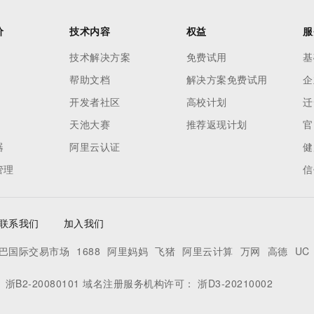
价
技术内容
权益
服
技术解决方案
免费试用
基
帮助文档
解决方案免费试用
企
开发者社区
高校计划
迁
天池大赛
推荐返现计划
官
器
阿里云认证
健
管理
信
联系我们
加入我们
巴国际交易市场
1688
阿里妈妈
飞猪
阿里云计算
万网
高德
UC
：
浙B2-20080101
域名注册服务机构许可：
浙D3-20210002