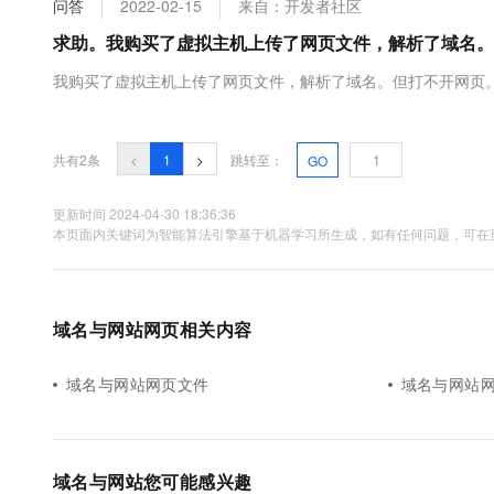
问答
2022-02-15
来自：开发者社区
大数据开发治理平台 Data
AI 产品 免费试用
网络
安全
云开发大赛
Tableau 订阅
求助。我购买了虚拟主机上传了网页文件，解析了域名。
1亿+ 大模型 tokens 和 
可观测
入门学习赛
中间件
AI空中课堂在线直播课
我购买了虚拟主机上传了网页文件，解析了域名。但打不开网页
云防火墙
140+云产品 免费试用
大模型服务
上云与迁云
云原生的云上边界网络安全
产品新客免费试用，最长1
数据库
生态解决方案
千问AI平台-Token Plan
企业出海
大模型ACA认证体验
大数据计算
共有2条
<
1
>
跳转至：
GO
助力企业全员 AI 认知与能
行业生态解决方案
政企业务
媒体服务
千问AI平台-模型体验
更新时间 2024-04-30 18:36:36
开发者生态解决方案
本页面内关键词为智能算法引擎基于机器学习所生成，如有任何问题，可在页
在线体验全尺寸、多种模态
企业服务与云通信
AI 开发和 AI 应用解决
Happy 系列大模型
域名与网站
域名与网站网页相关内容
终端用户计算
Serverless
域名与网站网页文件
域名与网站
大模型解决方案
开发工具
快速部署 Dify，高效搭建 
迁移与运维管理
域名与网站您可能感兴趣