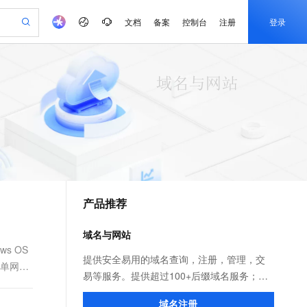
文档
备案
控制台
注册
登录
验
作计划
器
AI 活动
专业服务
服务伙伴合作计划
开发者社区
加入我们
产品动态
服务平台百炼
阿里云 OPC 创新助力计划
一站式生成采购清单，支持单品或批量购买
io：打造专属 AI 语音助手
S产品伙伴计划（繁花）
峰会
CS
造的大模型服务与应用开发平台
一句话生成原生可编辑精美 PPT 文稿
AI 生产力先锋
Al MaaS 服务伙伴赋能合作
域名
博文
Careers
至高可申请百万元
Qwen3.8-Max 模型上线
开启高性价比 AI 编程新体验
弹性可伸缩的云计算服务
Qwen-Audio-3.0-Realtime 端到端实时语音角色扮演
输入一句话想法, 轻松生成专业的 PPT
先锋实践拓展 AI 生产力的边界
Token 补贴，五大权
计划
海大会
伙伴信用分合作计划
商标
问答
社会招聘
益加速 OPC 成功
eek-V4-Pro
SS
一键部署幻兽帕鲁游戏服务器
飞天发布时刻
HOT
Open Search 向量检索版支
划
备案
电子书
校园招聘
pSeek-V4-Pro
视频创作，一键激活电商全链路生产力
稳定、安全、高性价比、高性能的云存储服务
一键购买专属联机服务器，轻松开启游戏
所见，即是所愿
持视频检索 Pipeline 功能
更多支持
划
公司注册
镜像站
视频生成
语音识别与合成
专属 QwenPaw
漫剧工坊：一站式动画创作平台
AI 实训营
HOT
应用身份服务 (IDaaS)
合作伙伴培训与认证
产品推荐
划
上云迁移
站生成，高效打造优质广告素材
全接入的云上超级电脑
从聊天伙伴进化为能主动干活的本地数字员工
快速生产连贯的高质量长漫剧
从基础到进阶，Agent 创客手把手教你
OpenClaw 管理能力上线
e-1.1-T2V
Qwen3-TTS-Flash
lScope
我要反馈
查询合作伙伴
畅细腻的高质量视频
离线语音合成大模型，多语言方言自适应，低延迟高稳定
n Alibaba Cloud ISV 合作
代维服务
建企业门户网站
10 分钟搭建微信、支付宝小程序
域名与网站
MaxCompute MaxFrame 提
创新加速
ope
登录合作伙伴管理后台
我要建议
站，无忧落地极速上线
以可视化方式快速构建移动和 PC 门户网站
国内短信简单易用，安全可靠，秒级触达，全球覆盖200+国家和地区。
高效部署网站，快速应用到小程序
供自动弹性内存功能
s OS
e-1.1-I2V
Cosyvoice-V3-Flash
提供安全易用的域名查询，注册，管理，交
简单网页
安全
畅自然，细节丰富
高表现力语音合成大模型，语音克隆听感自然
我要投诉
PolarDB
易等服务。提供超过100+后缀域名服务；免
上云场景组合购
Milvus 弹性伸缩功能新增节
伴
漫剧创作，剧本、分镜、视频高效生成
100%兼容MySQL、PostgreSQL，兼容Oracle，支持集中和分布式
覆盖90%+业务场景，专享组合折扣价
点支持范围
费云解析，极速实时生效！超过25年域名服
2V
VPN
Fun-ASR
域名注册