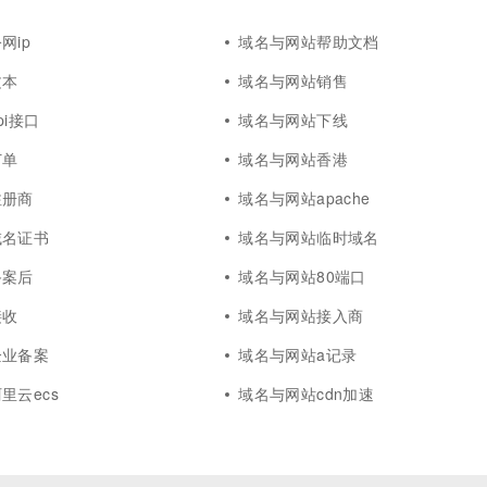
一个 AI 助手
超强辅助，Bol
即刻拥有 DeepSeek-R1 满血版
在企业官网、通讯软件中为客户提供 AI 客服
网ip
域名与网站帮助文档
多种方案随心选，轻松解锁专属 DeepSeek
文本
域名与网站销售
pi接口
域名与网站下线
订单
域名与网站香港
注册商
域名与网站apache
域名证书
域名与网站临时域名
备案后
域名与网站80端口
接收
域名与网站接入商
企业备案
域名与网站a记录
里云ecs
域名与网站cdn加速