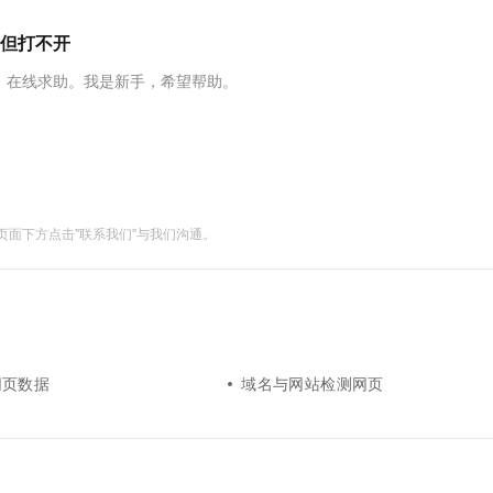
服务生态伙伴
视觉 Coding、空间感知、多模态思考等全面升级
1M上下文，专为长程任务能力而生
云工开物
企业应用
Works
Night Plan 支持 Qwen 3.8-Max
云原生大数据计算服务 MaxCompute
AI 办公
容器服务 Kub
NEW
Red Hat
但打不开
30+ 款产品免费体验
Data Agent 驱动的一站式 Data+AI 开发治理平台
夜间 5 折，Qwen/Meoo/TokenPlan 客户专享
面向分析的企业级SaaS模式云数据仓库
AI智能应用
提供一站式管
科研合作
ERP
堂（旗舰版）
SUSE
。在线求助。我是新手，希望帮助。
智能客服
AI 应用构建
大模型原生
CRM
防护产品
2个月
自动承接线索
建站小程序
Qoder
大模型服务平台百炼-应用模版
OA 办公系统
HOT
NEW
面向真实软件
个人版上线、团队版降价；千问3.8-Max首发发尝鲜
丰富多元化的应用模版和解决方案
力提升
财税管理
模板建站
万有无界
大模型服务平台百炼-智能体
400电话
定制建站
面下方点击"联系我们"与我们沟通。
的模型效果
灵活可视化地构建企业级 Agent
方案
广告营销
模板小程序
秒悟
人工智能平台 PAI
定制小程序
云端极速 AI 
新一代 AI 视频生成模型，深度适配广告营销等场景
AI Native 的算法工程平台，一站式完成建模、训练、推理服务部署
APP 开发
建站系统
网页数据
域名与网站检测网页
AI 应用
10分钟微调：让0.6B模型媲美235B模
多模态数据信
型
依托云原生高可用架构,实现Dify私有化部署
用1%尺寸在特定领域达到大模型90%以上效果