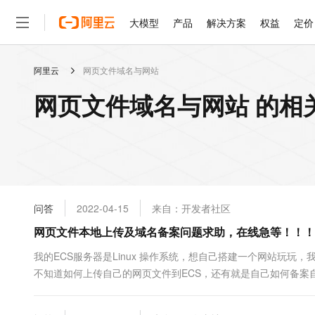
大模型
产品
解决方案
权益
定价
阿里云
网页文件域名与网站
大模型
产品
解决方案
权益
定价
云市场
伙伴
服务
了解阿里云
精选产品
精选解决方案
普惠上云
产品定价
精选商城
成为销售伙伴
售前咨询
为什么选择阿里云
千问AI平台
网页文件域名与网站 的相
了解云产品的定价详情
大模型服务平台百炼
千问办公，解锁你的工作
普惠上云 官方力荐
分销伙伴
在线服务
网站建设
什么是云计算
大
大模型服务与应用平台
企业级Agent产品，直接
云服务器38元/年起，超
咨询伙伴
多端小程序
技术领先
云上成本管理
售后服务
轻量应用服务器
Agency Agents：拥
官方推荐返现计划
大模型
精选产品
精选解决方案
Salesforce 国际版订阅
稳定可靠
管理和优化成本
推荐新用户得奖励，单订单
销售伙伴合作计划
自助服务
友盟天域
安全合规
人工智能与机器学习
AI
文本生成
云数据库 RDS
HappyHorse 打造一
云工开物
无影生态合作计划
在线服务
问答
2022-04-15
来自：开发者社区
观测云
分析师报告
高校专属算力普惠，学生认
计算
互联网应用开发
Qwen3.8-Max
HOT
Salesforce On Alibaba C
工单服务
网页文件本地上传及域名备案问题求助，在线急等！！！
智能体时代全能旗舰模型
Tuya 物联网平台阿里云
研究报告与白皮书
人工智能平台 PAI
快速拥有专属 OpenClaw
大模
Consulting Partner 合
大数据
容器
免费试用
短信专区
一站式AI开发、训练和推
我的ECS服务器是Linux 操作系统，想自己搭建一个网站玩玩，我用
蓝凌 OA
Qwen3.7-Plus
AI 大模型销售与服务生
现代化应用
不知道如何上传自己的网页文件到ECS，还有就是自己如何备案自己的域名，
存储
天池大赛
能看、能想、能动手的多模
云解析DNS
解决方案免费试用 新老
电子合同
文件做测试，但是没过几分钟就被撤掉了，说是要备案。备案是怎么
最高领取价值200元试用
安全
网络与CDN
AI 算法大赛
Qwen3-VL-Plus
畅捷通