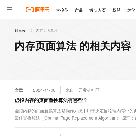
大模型
产品
解决方案
权益
定价
阿里云
内存页面算法
大模型
产品
解决方案
权益
定价
云市场
伙伴
服务
了解阿里云
精选产品
精选解决方案
普惠上云
产品定价
精选商城
成为销售伙伴
售前咨询
为什么选择阿里云
千问AI平台
内存页面算法 的相关内容
了解云产品的定价详情
大模型服务平台百炼
睿译宝，AI翻译排版一
普惠上云 官方力荐
分销伙伴
在线服务
网站建设
什么是云计算
大
大模型服务与应用平台
上传文档即自动完成翻译和
云服务器38元/年起，超
咨询伙伴
多端小程序
技术领先
云上成本管理
售后服务
轻量应用服务器
GLM-5.2：长任务时代
官方推荐返现计划
大模型
精选产品
精选解决方案
Salesforce 国际版订阅
稳定可靠
管理和优化成本
推荐新用户得奖励，单订单
销售伙伴合作计划
自助服务
友盟天域
安全合规
人工智能与机器学习
AI
文本生成
云数据库 RDS
Hermes Agent，打造
云工开物
无影生态合作计划
在线服务
文章
2024-11-08
来自：开发者社区
观测云
分析师报告
自主进化，持久记忆，越用
高校专属算力普惠，学生认
计算
互联网应用开发
Qwen3.8-Max
HOT
Salesforce On Alibaba C
工单服务
虚拟内存的页面置换算法有哪些？
智能体时代全能旗舰模型
Tuya 物联网平台阿里云
研究报告与白皮书
人工智能平台 PAI
快速拥有专属 OpenClaw
大模
Consulting Partner 合
大数据
容器
免费试用
短信专区
一站式AI开发、训练和推
虚拟内存的页面置换算法是操作系统中用于决定当物理内存中的
蓝凌 OA
Qwen3.7-Plus
AI 大模型销售与服务生
现代化应用
最佳置换算法（Optimal Page Replacement Algo
存储
天池大赛
能看、能想、能动手的多模
云解析DNS
解决方案免费试用 新老
电子合同
道每个页面在未来的访问序列࿰...
最高领取价值200元试用
安全
网络与CDN
AI 算法大赛
Qwen3-VL-Plus
畅捷通