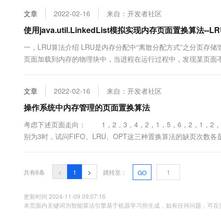
换算法缺页率置换算....
10 分钟在聊天系统中增加
专有云
文章
2022-02-16
来自：开发者社区
使用java.util.LinkedList模拟实现内存页面置换算法--L
一，LRU算法介绍 LRU是内存分配中“离散分配方式”之分页
页面加载到内存的物理块中，当进程在运行过程中，发现某页面
内存已经满了的情况下，需要将内存中暂时不用的物理块页面 换
哪一页....
文章
2022-02-16
来自：开发者社区
操作系统中内存管理的页面置换算法
考虑下述页面走向： 1，2，3，4，2，1，5，6，2，1，2
别为3时，试问FIFO、LRU、OPT这三种置换算法的缺页次
的，所以第一次用到的页面都产生一次缺页。 当内存块数量为
算法中，先进入内存的页面被先换出。当页6要调入...
共有6条
<
1
>
跳转至：
GO
更新时间 2024-11-09 09:07:16
本页面内关键词为智能算法引擎基于机器学习所生成，如有任何问题，可在页