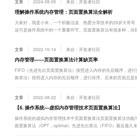
文章
2024-08-05
来自：开发者社区
大数据开发治理平台 Data
AI 产品 免费试用
网络
安全
云开发大赛
Tableau 订阅
理解操作系统内存管理：页面置换算法全解析
1亿+ 大模型 tokens 和 
可观测
入门学习赛
中间件
AI空中课堂在线直播课
大家好，我是小米，一个积极活泼、热爱分享技术的29岁大哥哥
云防火墙
140+云产品 免费试用
大模型服务
这可是操作系统中的一个重要环节。页面置换算法有很多种，但我
上云与迁云
云原生的云上边界网络安全
产品新客免费试用，最长1
数据库
久未使用（LRU）和最佳置换算法（OPT）。 什么是页面置换
生态解决方案
千问AI平台-Token Plan
企业出海
大模型ACA认证体验
页面置换。页面置换（Page Replacement）是指在虚...
大数据计算
文章
2022-10-14
来自：开发者社区
助力企业全员 AI 认知与能
行业生态解决方案
政企业务
媒体服务
千问AI平台-模型体验
内存管理——页面置换算法计算缺页率
开发者生态解决方案
在线体验全尺寸、多种模态
企业服务与云通信
FIFO（先进先出页面置换算法）按照进入内存的先后顺序，进行
AI 开发和 AI 应用解决
换算法）按照进入内存的先后顺序，进行排序。后来的页面总是
Happy 系列大模型
域名与网站
行排序。将最长时间才会出现的页面置换掉。实践表明，缺页率大小顺
终端用户计算
文章
2022-08-22
来自：开发者社区
Serverless
【6. 操作系统—虚拟内存管理技术页面置换算法】
大模型解决方案
操作系统的虚拟内存管理技术中页面置换算法页面置换算法功能
开发工具
快速部署 Dify，高效搭建 
面置换算法（OPT，optimal）先进先出算法（FIFO）最近最久未使用算
迁移与运维管理
换算法（Clock）最不常用算法（LFU, Least Frequently