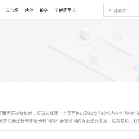
云市场
伙伴
服务
了解阿里云
AI 特惠
数据与 API
成为产品伙伴
企业增值服务
最佳实践
价格计算器
AI 场景体
基础软件
产品伙伴合
阿里云认证
市场活动
配置报价
大模型
自助选配和估算价格
步到位
智启 AI 普惠权益
产品生态集成认证中心
企业支持计划
云上春晚
域名与网站
Qwen Audio：打造专属 AI 语音助手
千问官方 MaaS 平台，为开发者和 Agent 而生，新用户赠送 1 亿 + tokens 额度
一句话生成原生
AI Coding
阿里云Maa
2026 阿里云
云服务器 E
为企业打
数据集
Windows
大模型认证
模型
NEW
NEW
格式还原
值低价云产品抢先购
至高享 1亿+免费 tokens，加速 Al 应用落地
提供智能易用的域名与建站服务
Qwen-Audio-3.0-Realtime 端到端实时语音角色扮演
输入一句话想法,
智能编程，一键
安全可靠、
产品生态伙伴
专家技术服务
云上奥运之旅
弹性计算合作
阿里云中企出
手机三要素
宝塔 Linux
全部认证
价格优势
开源旗舰模型
即刻拥有 DeepSeek-V4-Pro
阿里云 OPC 创新助力计划
千问大模型
一键部署幻兽
AI 电商营销
对象存储 O
大模型
产品生态伙伴工作台
企业增值服务台
云栖战略参考
云存储合作计
云栖大会
身份实名认证
CentOS
训练营
推动算力普惠，释放技术红利
最高返9万
真正可用的 1M 上下文,一次完成代码全链路开发
快速构建应用程序和网站，即刻迈出上云第一步
轻松解锁专属 DeepSeek-V4-Pro
至高百万元 Token 补贴，加速一人公司成长
多元化、高性能、安全可靠的大模型服务
一键购买专属
从图文生成到
云上的中国
数据库合作计
活动全景
短信
Docker
图片和
自进化智能体
5 分钟轻松部署专属 QwenPaw
Token Plan 模型订阅计划
数字证书管理服务（原SSL证书）
高效搭建 AI
AI 广告创作
无影云电脑
企业成长
NEW
HOT
信息公告
看见新力量
云网络合作计
OCR 文字识别
JAVA
越聪明
证享300元代金券
全托管，含MySQL、PostgreSQL、SQL Server、MariaDB多引擎
Qwen3.8-Max 首发尝鲜，限时加量 10 倍，夜间低至2折
实现全站HTTPS，呈现可信的WEB访问
从聊天伙伴进化为能主动干活的本地数字员工
图文、视频一
随时随地安
Kimi-K3
HappyHors
NEW
魔搭 Mode
loud
服务实践
官网公告
Kimi 最新旗舰模型，长程编程与推理利器
让文字生成流
金融模力时刻
Salesforce O
版
发票查验
全能环境
Claude Code + GStack 打造工程团队
千问办公，限时限量积分加倍
Qoder
低代码高效构
AI 建站
短信服务
型
NEW
作计划
计划
创新中心
魔搭 ModelSc
健康状态
理服务
让AI从“聊天伙伴”进化为能干活的“数字员工”
安装技能 GStack，拥有专属 AI 工程团队
你的AI工作搭子，覆盖日常办公高频场景
面向真实软件的智能体编程平台
0 代码专业建
页面需要被替换时，应该选择哪一个页面换出到磁盘的虚拟内存空间中的
客户案例
天气预报查询
操作系统
Deepseek-v4-pro
HappyHors
态合作计划
rithm） 原理：该算法会选择未来最长时间内不会被访问的页面进行置换。也就是说，
态智能体模型
旗舰 MoE 大模型，百万上下文与顶尖推理能力
图生视频，流
同享
万小智 AI 建站低至 15元/月
Qoder CN
AI 短剧/漫剧
云原生数据库 
快递物流查询
WordPress
成为服务伙
高校合作
点，立即开启云上创新
覆盖公网/内网、递归/权威、移动APP等全场景解析服务
送.CN域名，送备案服务码
基于千问大模型等，支持代码智能生成、研发智能问答
AI助力短剧
GLM-5.2
Wan2.7-T
Ubuntu