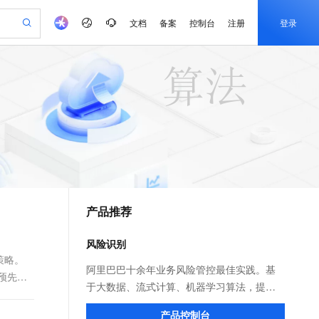
文档
备案
控制台
注册
登录
验
作计划
器
AI 活动
专业服务
服务伙伴合作计划
开发者社区
加入我们
产品动态
服务平台百炼
阿里云 OPC 创新助力计划
一站式生成采购清单，支持单品或批量购买
可编辑精美 PPT 文稿
S产品伙伴计划（繁花）
峰会
CS
造的大模型服务与应用开发平台
Agency Agents：拥有专属领域专家
AI 生产力先锋
Al MaaS 服务伙伴赋能合作
域名
博文
Careers
至高可申请百万元
Qwen3.8-Max 模型上线
 轻松生成专业的 PPT
开启高性价比 AI 编程新体验
弹性可伸缩的云计算服务
先锋实践拓展 AI 生产力的边界
多领域专家智能体,一键组建 AI 虚拟交付团队
Token 补贴，五大权
计划
海大会
伙伴信用分合作计划
商标
问答
社会招聘
益加速 OPC 成功
帕鲁游戏服务器
SS
HappyHorse 打造一站式影视创作平台
飞天发布时刻
HOT
Open Search 向量检索版支
划
备案
电子书
校园招聘
联机服务器，轻松开启游戏
视频创作，一键激活电商全链路生产力
稳定、安全、高性价比、高性能的云存储服务
所见，即是所愿
持视频检索 Pipeline 功能
可视化编排打通从文字构思到成片全链路闭环
更多支持
划
公司注册
镜像站
视频生成
语音识别与合成
 智能体与工作流应用
漫剧工坊：一站式动画创作平台
AI 实训营
应用身份服务 (IDaaS)
合作伙伴培训与认证
产品推荐
划
上云迁移
站生成，高效打造优质广告素材
全接入的云上超级电脑
通过阿里云百炼高效搭建AI应用,助力高效开发
快速生产连贯的高质量长漫剧
从基础到进阶，Agent 创客手把手教你
OpenClaw 管理能力上线
e-1.1-T2V
Qwen3-TTS-Flash
lScope
我要反馈
查询合作伙伴
畅细腻的高质量视频
离线语音合成大模型，多语言方言自适应，低延迟高稳定
n Alibaba Cloud ISV 合作
代维服务
建企业门户网站
10 分钟搭建微信、支付宝小程序
风险识别
MaxCompute MaxFrame 提
创新加速
ope
登录合作伙伴管理后台
我要建议
站，无忧落地极速上线
以可视化方式快速构建移动和 PC 门户网站
国内短信简单易用，安全可靠，秒级触达，全球覆盖200+国家和地区。
高效部署网站，快速应用到小程序
供自动弹性内存功能
策略。
e-1.1-I2V
Cosyvoice-V3-Flash
阿里巴巴十余年业务风险管控最佳实践。基
它预先知
安全
畅自然，细节丰富
高表现力语音合成大模型，语音克隆听感自然
我要投诉
PolarDB
于大数据、流式计算、机器学习算法，提供
上云场景组合购
Milvus 弹性伸缩功能新增节
伴
漫剧创作，剧本、分镜、视频高效生成
100%兼容MySQL、PostgreSQL，兼容Oracle，支持集中和分布式
覆盖90%+业务场景，专享组合折扣价
点支持范围
决策引擎平台、风险识别API、专家定制建模
2V
VPN
Fun-ASR
产品控制台