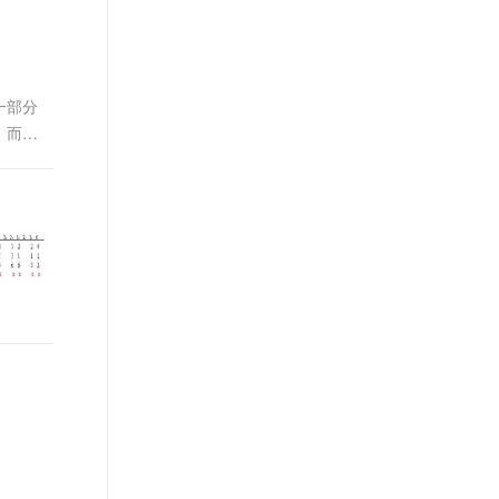
t.diy 一步搞定创意建站
构建大模型应用的安全防护体系
通过自然语言交互简化开发流程,全栈开发支持
通过阿里云安全产品对 AI 应用进行安全防护
一部分
。而若
底换出