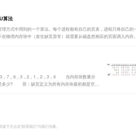
一个 AI 助手
超强辅助，Bol
即刻拥有 DeepSeek-R1 满血版
在企业官网、通讯软件中为客户提供 AI 客服
多种方案随心选，轻松解锁专属 DeepSeek
RU算法
存储管理方式中用到的一个算法。每个进程都有自己的页表，进程只将自己的
不在物理内存块中（发生缺页异常）就需要从磁盘把相应的页面调入内存
出到磁盘(交换空间)中，那到底换出哪一页呢？LRU算法就是用来解决到
，3，7，6，3，2，1，2，3，6 当内存块数量分
数各是多少? 答：缺页定义为所有内存块最初都是空
3时： 发生缺页中断的次数为16。 在FIFO
面下方点击"联系我们"与我们沟通。