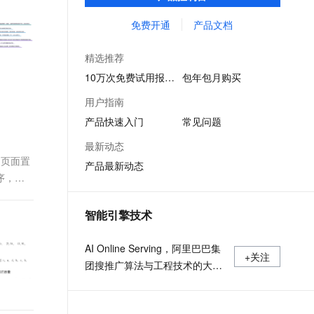
等多维风控服务，一站式解决企业在用户注
文戏情感细腻自然，动作戏激烈拳拳到肉，实现更强表演能力
支持中英文自由切换，具备更强的噪声鲁棒性
ernetes 版 ACK
云聚AI 严选权益
AI 原生数据库服务发布
SSL 证书
册、运营活动、交易、信贷审核等关键业务
免费开通
产品文档
，一键激活高效办公新体验
理容器应用的 K8s 服务
精选AI产品，从模型到应用全链提效
Agent 数据网关
中所遇到的欺诈问题。
堡垒机
AI 用量加速计划
云原生数据库 PolarDB
精选推荐
应用
防火墙
、识别商机，让客服更高效、服务更出色。
新老同享，达量后返
Agentic Database 发布
10万次免费试用报名中
包年包月购买
千问办公
主机安全
NEW
用户指南
的智能体编程平台
一站式AI生产力平台
产品快速入门
常见问题
AI 应用及服务市场
伶鹊
最新动态
企业级人与Agent协作平台，接入和调度多个数字员工
智能客服平台，对话机器人、对话分析、智能外呼
用页面置
AI 应用
产品最新动态
序，进
大模型服务平台百炼 - 全妙
大模型
应用创作平台
多模态内容创作工具，已接入 DeepSeek
自然语言处理
智能引擎技术
数据标注
AI Online Serving，阿里巴巴集
+关注
机器学习
团搜推广算法与工程技术的大本
息提取
与 AI 智能体进行实时音视频通话
营，大数据深度学习时代的创新
从文本、图片、视频中提取结构化的属性信息
构建支持视频理解的 AI 音视频实时通话应用
主场。