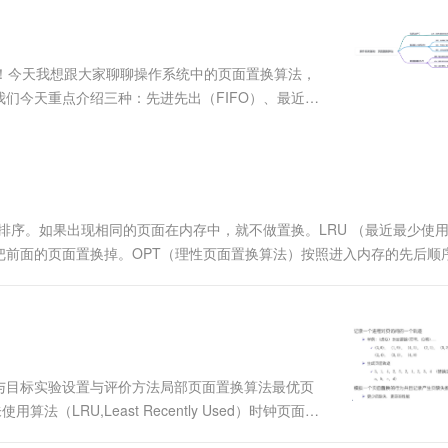
服务生态伙伴
视觉 Coding、空间感知、多模态思考等全面升级
1M上下文，专为长程任务能力而生
云工开物
企业应用
Works
Night Plan 支持 Qwen 3.8-Max
云原生大数据计算服务 MaxCompute
AI 办公
容器服务 Kub
NEW
Red Hat
30+ 款产品免费体验
Data Agent 驱动的一站式 Data+AI 开发治理平台
夜间 5 折，Qwen/Meoo/TokenPlan 客户专享
面向分析的企业级SaaS模式云数据仓库
AI智能应用
提供一站式管
科研合作
ERP
堂（旗舰版）
SUSE
！今天我想跟大家聊聊操作系统中的页面置换算法，
智能客服
AI 应用构建
大模型原生
CRM
们今天重点介绍三种：先进先出（FIFO）、最近最
防护产品
2个月
自动承接线索
？ 在开始介绍具体算法之前，我们先来了解一下什么是
建站小程序
Qoder
大模型服务平台百炼-应用模版
OA 办公系统
HOT
NEW
面向真实软件
个人版上线、团队版降价；千问3.8-Max首发发尝鲜
丰富多元化的应用模版和解决方案
力提升
财税管理
模板建站
万有无界
大模型服务平台百炼-智能体
400电话
定制建站
的模型效果
灵活可视化地构建企业级 Agent
排序。如果出现相同的页面在内存中，就不做置换。LRU （最近最少使
方案
广告营销
模板小程序
把前面的页面置换掉。OPT（理性页面置换算法）按照进入内存的先后顺
秒悟
人工智能平台 PAI
定制小程序
云端极速 AI 
序为：OPT<LRU<FIFO
新一代 AI 视频生成模型，深度适配广告营销等场景
AI Native 的算法工程平台，一站式完成建模、训练、推理服务部署
APP 开发
建站系统
与目标实验设置与评价方法局部页面置换算法最优页
AI 应用
10分钟微调：让0.6B模型媲美235B模
多模态数据信
法（LRU,Least Recently Used）时钟页面置
型
依托云原生高可用架构,实现Dify私有化部署
 Used）Belady现象全局页面置换算法工作集模型工作集页置
用1%尺寸在特定领域达到大模型90%以上效果