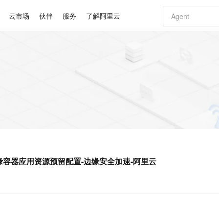
云市场
伙伴
服务
了解阿里云
AI 特惠
数据与 API
成为产品伙伴
企业增值服务
最佳实践
价格计算器
AI 场景体
基础软件
产品伙伴合
阿里云认证
市场活动
配置报价
大模型
自助选配和估算价格
新方式
睿译宝，AI翻译排版一步到位
智启 AI 普惠权益
产品生态集成认证中心
企业支持计划
云上春晚
域名与网站
千问官方 MaaS 平台，为开发者和 Agent 而生，新用户赠送 1 亿 + tokens 额度
Qwen Aud
AI Coding
阿里云Maa
2026 阿里云
云服务器 E
为企业打
数据集
Windows
大模型认证
模型
NEW
NEW
交付可用成果
值低价云产品抢先购
上传文档即自动完成翻译和格式还原
至高享 1亿+免费 tokens，加速 Al 应用落地
提供智能易用的域名与建站服务
智能编程，一键
安全可靠、
产品生态伙伴
专家技术服务
云上奥运之旅
弹性计算合作
阿里云中企出
手机三要素
宝塔 Linux
全部认证
价格优势
有专属领域专家
GLM-5.2：长任务时代开源旗舰模型
阿里云 OPC 创新助力计划
千问大模型
即刻拥有 DeepS
AI 电商营销
对象存储 O
大模型
产品生态伙伴工作台
企业增值服务台
云栖战略参考
云存储合作计
云栖大会
身份实名认证
CentOS
训练营
推动算力普惠，释放技术红利
最高返9万
多领域专家智能体,一键组建 AI 虚拟交付团队
快速构建应用程序和网站，即刻迈出上云第一步
至高百万元 Token 补贴，加速一人公司成长
多元化、高性能、安全可靠的大模型服务
真正可用的 1M 上下文,一次完成代码全链路开发
轻松解锁专属 Dee
从图文生成到
云上的中国
数据库合作计
活动全景
短信
Docker
图片和
站式影视创作平台
Hermes Agent，打造自进化智能体
Token Plan 模型订阅计划
数字证书管理服务（原SSL证书）
5 分钟轻松部署
AI 广告创作
无影云电脑
企业成长
NEW
信息公告
看见新力量
云网络合作计
OCR 文字识别
JAVA
证享300元代金券
可视化编排打通从文字构思到成片全链路闭环
全托管，含MySQL、PostgreSQL、SQL Server、MariaDB多引擎
自主进化，持久记忆，越用越聪明
Qwen3.8-Max 首发尝鲜，限时加量 10 倍，夜间低至2折
实现全站HTTPS，呈现可信的WEB访问
图文、视频一
随时随地安
Kimi-K3
HappyHors
NEW
魔搭 Mode
loud
服务实践
官网公告
rve获取边缘容器应用资源预留配置-边缘安全加速-阿里云
Kimi 最新旗舰模型，长程编程与推理利器
让文字生成流
金融模力时刻
Salesforce O
版
发票查验
全能环境
Claude Code + GStack 打造工程团队
千问办公，限时限量积分加倍
Qoder
低代码高效构
AI 建站
短信服务
型
NEW
作计划
计划
创新中心
魔搭 ModelSc
健康状态
理服务
让AI从“聊天伙伴”进化为能干活的“数字员工”
安装技能 GStack，拥有专属 AI 工程团队
你的AI工作搭子，覆盖日常办公高频场景
面向真实软件的智能体编程平台
0 代码专业建
客户案例
天气预报查询
操作系统
Deepseek-v4-pro
HappyHors
态合作计划
态智能体模型
旗舰 MoE 大模型，百万上下文与顶尖推理能力
图生视频，流
同享
万小智 AI 建站低至 15元/月
Qoder CN
AI 短剧/漫剧
云原生数据库 
快递物流查询
WordPress
成为服务伙
高校合作
点，立即开启云上创新
覆盖公网/内网、递归/权威、移动APP等全场景解析服务
送.CN域名，送备案服务码
基于千问大模型等，支持代码智能生成、研发智能问答
AI助力短剧
GLM-5.2
Wan2.7-T
Ubuntu