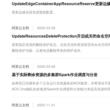
UpdateEdgeContainerAppResourceRese
大数据开发治理平台 Data
AI 产品 免费试用
网络
安全
云开发大赛
Tableau 订阅
1亿+ 大模型 tokens 和 
更新边缘容器资源预留配置。
可观测
入门学习赛
中间件
AI空中课堂在线直播课
云防火墙
140+云产品 免费试用
大模型服务
上云与迁云
云原生的云上边界网络安全
产品新客免费试用，最长1
数据库
阿里云文档
2026-03-26
生态解决方案
千问AI平台-Token Plan
企业出海
大模型ACA认证体验
UpdateResourcesDeleteProtection开启或关闭
大数据计算
助力企业全员 AI 认知与能
行业生态解决方案
政企业务
更新指定资源的删除保护状态，当前支持的资源类型有命名空间
媒体服务
千问AI平台-模型体验
开发者生态解决方案
删除保护功能，以避免误删除带来的维护成本。
在线体验全尺寸、多种模态
企业服务与云通信
AI 开发和 AI 应用解决
Happy 系列大模型
域名与网站
阿里云文档
2026-03-06
基于实际剩余资源的多集群Spark作业调度与分发
终端用户计算
如果您已经拥有多个正在运行在线服务的ACK集群，并希望在不影
Serverless
大模型解决方案
ACK One舰队的多集群Spark作业调度和分发能力来提高资源利用率
际剩余资源（而非请求资源）来调度和分发多集群Spark作业，帮
开发工具
快速部署 Dify，高效搭建 
阿里云文档
2025-11-21
迁移与运维管理