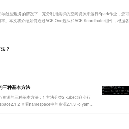
一个 AI 助手
超强辅助，Bol
即刻拥有 DeepSeek-R1 满血版
在企业官网、通讯软件中为客户提供 AI 客服
响这些服务的情况下，充分利用集群的空闲资源来运行Spark作业，您
多种方案随心选，轻松解锁专属 DeepSeek
。本文将介绍如何通过ACK One舰队和ACK Koordinator组件，根据
助您最大化多集群中闲置资源的利用效率，并通过优...
方法？
源的三种基本方法
源的三种基本方法：1 方法分类2 kubectl命令行
ace2.1.2 查看namespace中的资源2.1.3 -o yaml
OD2.4 service资源管理2....