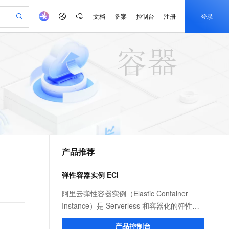
文档
备案
控制台
注册
登录
验
作计划
器
AI 活动
专业服务
服务伙伴合作计划
开发者社区
加入我们
产品动态
服务平台百炼
阿里云 OPC 创新助力计划
一站式生成采购清单，支持单品或批量购买
io：打造专属 AI 语音助手
S产品伙伴计划（繁花）
峰会
CS
造的大模型服务与应用开发平台
一句话生成原生可编辑精美 PPT 文稿
AI 生产力先锋
Al MaaS 服务伙伴赋能合作
域名
博文
Careers
至高可申请百万元
Qwen3.8-Max 模型上线
开启高性价比 AI 编程新体验
弹性可伸缩的云计算服务
Qwen-Audio-3.0-Realtime 端到端实时语音角色扮演
输入一句话想法, 轻松生成专业的 PPT
先锋实践拓展 AI 生产力的边界
Token 补贴，五大权
计划
海大会
伙伴信用分合作计划
商标
问答
社会招聘
益加速 OPC 成功
eek-V4-Pro
SS
一键部署幻兽帕鲁游戏服务器
飞天发布时刻
HOT
Open Search 向量检索版支
划
备案
电子书
校园招聘
pSeek-V4-Pro
视频创作，一键激活电商全链路生产力
稳定、安全、高性价比、高性能的云存储服务
一键购买专属联机服务器，轻松开启游戏
所见，即是所愿
持视频检索 Pipeline 功能
更多支持
划
公司注册
镜像站
视频生成
语音识别与合成
专属 QwenPaw
漫剧工坊：一站式动画创作平台
AI 实训营
HOT
应用身份服务 (IDaaS)
合作伙伴培训与认证
产品推荐
划
上云迁移
站生成，高效打造优质广告素材
全接入的云上超级电脑
从聊天伙伴进化为能主动干活的本地数字员工
快速生产连贯的高质量长漫剧
从基础到进阶，Agent 创客手把手教你
OpenClaw 管理能力上线
e-1.1-T2V
Qwen3-TTS-Flash
lScope
我要反馈
查询合作伙伴
畅细腻的高质量视频
离线语音合成大模型，多语言方言自适应，低延迟高稳定
n Alibaba Cloud ISV 合作
代维服务
建企业门户网站
10 分钟搭建微信、支付宝小程序
弹性容器实例 ECI
MaxCompute MaxFrame 提
创新加速
ope
登录合作伙伴管理后台
我要建议
站，无忧落地极速上线
以可视化方式快速构建移动和 PC 门户网站
国内短信简单易用，安全可靠，秒级触达，全球覆盖200+国家和地区。
高效部署网站，快速应用到小程序
供自动弹性内存功能
e-1.1-I2V
Cosyvoice-V3-Flash
阿里云弹性容器实例（Elastic Container
安全
畅自然，细节丰富
高表现力语音合成大模型，语音克隆听感自然
我要投诉
PolarDB
Instance）是 Serverless 和容器化的弹性计
上云场景组合购
Milvus 弹性伸缩功能新增节
伴
漫剧创作，剧本、分镜、视频高效生成
100%兼容MySQL、PostgreSQL，兼容Oracle，支持集中和分布式
覆盖90%+业务场景，专享组合折扣价
点支持范围
算服务。您无需管理底层 ECS 服务器，只需
2V
VPN
Fun-ASR
产品控制台