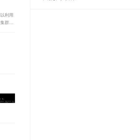
t.diy 一步搞定创意建站
构建大模型应用的安全防护体系
通过自然语言交互简化开发流程,全栈开发支持
通过阿里云安全产品对 AI 应用进行安全防护
可以利用
各集群实