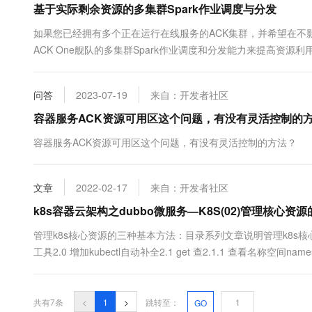
基于实际剩余资源的多集群Spark作业调度与分发
10 分钟在聊天系统中增加
专有云
如果您已经拥有多个正在运行在线服务的ACK集群，并希望在不影
ACK One舰队的多集群Spark作业调度和分发能力来提高资源利用率
际剩余资源（而非请求资源）来调度和分发多集群Spark作业，帮
问答
2023-07-19
来自：开发者社区
容器服务ACK资源可用区这个问题，有没有灵活控制的
容器服务ACK资源可用区这个问题，有没有灵活控制的方法？
文章
2022-02-17
来自：开发者社区
k8s容器云架构之dubbo微服务—K8S(02)管理核心资
管理k8s核心资源的三种基本方法：目录系列文章说明管理k8s核心资
工具2.0 增加kubectl自动补全2.1 get 查2.1.1 查看名称空间namesp
查看资源配置清单详细信息2.2 创建删除名称空间2.3 管理POD控制器和P
共有7条
<
1
>
跳转至：
GO