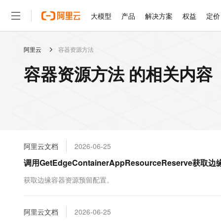
大模型
产品
解决方案
权益
定价
阿里云
容器资源方法
大模型
产品
解决方案
权益
定价
云市场
伙伴
服务
了解阿里云
精选产品
精选解决方案
普惠上云
产品定价
精选商城
成为销售伙伴
售前咨询
为什么选择阿里云
千问AI平台
容器资源方法 的相关内容
了解云产品的定价详情
大模型服务平台百炼
千问办公，解锁你的工作
普惠上云 官方力荐
分销伙伴
在线服务
网站建设
什么是云计算
大
大模型服务与应用平台
企业级Agent产品，直接
云服务器38元/年起，超
咨询伙伴
多端小程序
技术领先
云上成本管理
售后服务
轻量应用服务器
Agency Agents：拥
官方推荐返现计划
大模型
精选产品
精选解决方案
Salesforce 国际版订阅
稳定可靠
管理和优化成本
推荐新用户得奖励，单订单
销售伙伴合作计划
自助服务
友盟天域
安全合规
人工智能与机器学习
AI
文本生成
云数据库 RDS
HappyHorse 打造一
云工开物
无影生态合作计划
在线服务
阿里云文档
2026-06-25
观测云
分析师报告
高校专属算力普惠，学生认
计算
互联网应用开发
Qwen3.8-Max
HOT
Salesforce On Alibaba C
工单服务
调用GetEdgeContainerAppResourceRese
智能体时代全能旗舰模型
Tuya 物联网平台阿里云
研究报告与白皮书
人工智能平台 PAI
快速拥有专属 OpenClaw
大模
Consulting Partner 合
大数据
容器
免费试用
短信专区
一站式AI开发、训练和推
获取边缘容器资源预留配置。
蓝凌 OA
Qwen3.7-Plus
AI 大模型销售与服务生
现代化应用
存储
天池大赛
能看、能想、能动手的多模
云解析DNS
解决方案免费试用 新老
电子合同
最高领取价值200元试用
安全
阿里云文档
网络与CDN
2026-06-25
AI 算法大赛
Qwen3-VL-Plus
畅捷通