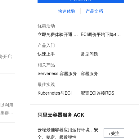
要提供打包好的镜像，即可运行容器，并仅
文戏情感细腻自然，动作戏激烈拳拳到肉，实现更强表演能力
支持中英文自由切换，具备更强的噪声鲁棒性
ernetes 版 ACK
云聚AI 严选权益
AI 原生数据库服务发布
SSL 证书
为容器实际运行消耗的资源付费。
快速体验
产品文档
，一键激活高效办公新体验
理容器应用的 K8s 服务
精选AI产品，从模型到应用全链提效
Agent 数据网关
堡垒机
AI 用量加速计划
云原生数据库 PolarDB
优惠活动
应用
防火墙
、识别商机，让客服更高效、服务更出色。
新老同享，达量后返
Agentic Database 发布
立即免费体验开通 ECI
ECI调价平均下降46%
千问办公
主机安全
NEW
产品入门
的智能体编程平台
一站式AI生产力平台
快速上手
常见问题
务开启
AI 应用及服务市场
伶鹊
相关产品
企业级人与Agent协作平台，接入和调度多个数字员工
智能客服平台，对话机器人、对话分析、智能外呼
AI 应用
Serverless 容器服务
容器服务
大模型服务平台百炼 - 全妙
大模型
最佳实践
应用创作平台
多模态内容创作工具，已接入 DeepSeek
Kubernetes与ECI
配置ECI连接RDS
自然语言处理
数据标注
可以利用
各集群实
阿里云容器服务 ACK
机器学习
息提取
与 AI 智能体进行实时音视频通话
云端最佳容器应用运行环境，安
从文本、图片、视频中提取结构化的属性信息
构建支持视频理解的 AI 音视频实时通话应用
+关注
全、稳定、极致弹性