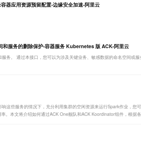
服务生态伙伴
视觉 Coding、空间感知、多模态思考等全面升级
1M上下文，专为长程任务能力而生
云工开物
rve更新边缘容器应用资源预留配置-边缘安全加速-阿里云
企业应用
Works
Night Plan 支持 Qwen 3.8-Max
云原生大数据计算服务 MaxCompute
AI 办公
容器服务 Kub
NEW
Red Hat
30+ 款产品免费体验
Data Agent 驱动的一站式 Data+AI 开发治理平台
夜间 5 折，Qwen/Meoo/TokenPlan 客户专享
面向分析的企业级SaaS模式云数据仓库
AI智能应用
提供一站式管
科研合作
ERP
堂（旗舰版）
SUSE
智能客服
AI 应用构建
大模型原生
CRM
防护产品
2个月
自动承接线索
建站小程序
Qoder
大模型服务平台百炼-应用模版
OA 办公系统
HOT
NEW
命名空间和服务的删除保护-容器服务 Kubernetes 版 ACK-阿里云
面向真实软件
个人版上线、团队版降价；千问3.8-Max首发发尝鲜
丰富多元化的应用模版和解决方案
力提升
财税管理
模板建站
和服务。 通过本接口，您可以为涉及关键业务、敏感数据的命名空间或服
万有无界
大模型服务平台百炼-智能体
400电话
定制建站
的模型效果
灵活可视化地构建企业级 Agent
方案
广告营销
模板小程序
秒悟
人工智能平台 PAI
定制小程序
云端极速 AI 
新一代 AI 视频生成模型，深度适配广告营销等场景
AI Native 的算法工程平台，一站式完成建模、训练、推理服务部署
APP 开发
响这些服务的情况下，充分利用集群的空闲资源来运行Spark作业，您
建站系统
。本文将介绍如何通过ACK One舰队和ACK Koordinator组件，根据
助您最大化多集群中闲置资源的利用效率，并通过优...
AI 应用
10分钟微调：让0.6B模型媲美235B模
多模态数据信
型
依托云原生高可用架构,实现Dify私有化部署
用1%尺寸在特定领域达到大模型90%以上效果