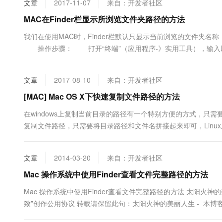
文章
2017-11-07
来自：开发者社区
大数据开发治理平台 Data
AI 产品 免费试用
网络
安全
云开发大赛
Tableau 订阅
MAC在Finder栏显示所浏览文件夹路径的方法
1亿+ 大模型 tokens 和 
可观测
入门学习赛
中间件
AI空中课堂在线直播课
我们在使用MAC时，Finder栏默认只显示当前浏览的文件夹
云防火墙
140+云产品 免费试用
大模型服务
操作步骤： 打开“终端”（应用程序-》实用工具），输入以下两条命令： d
上云与迁云
云原生的云上边界网络安全
产品新客免费试用，最长1
数据库
_FXShowPosixPathInTitle -bool TRUE;killall Fin
生态解决方案
千问AI平台-Token Plan
企业出海
大模型ACA认证体验
大数据计算
文章
2017-08-10
来自：开发者社区
助力企业全员 AI 认知与能
行业生态解决方案
政企业务
媒体服务
千问AI平台-模型体验
[MAC] Mac OS X下快速复制文件路径的方法
开发者生态解决方案
在线体验全尺寸、多种模态
企业服务与云通信
在windows上复制当前目录的路径有一个特别方便的方式，只需要用鼠
AI 开发和 AI 应用解决
复制文件路径，只需要将目录路径和文件名拼接起来即可，Linux上也很方
Happy 系列大模型
域名与网站
命令行下使用greadlink（Mac上自带的readlink和Linux上功能不一
终端用户计算
文章
2014-03-20
来自：开发者社区
Serverless
Mac 操作系统中使用Finder查看文件完整路径的方法
大模型解决方案
Mac 操作系统中使用Finder查看文件完整路径的方法 太阳火神的美丽人生 (
开发工具
快速部署 Dify，高效搭建 
致”创作公用协议 转载请保留此句：太阳火神的美丽人生 - 本博客专注于
迁移与运维管理
pcDuino，否则，出自本博客的文章拒绝转载...