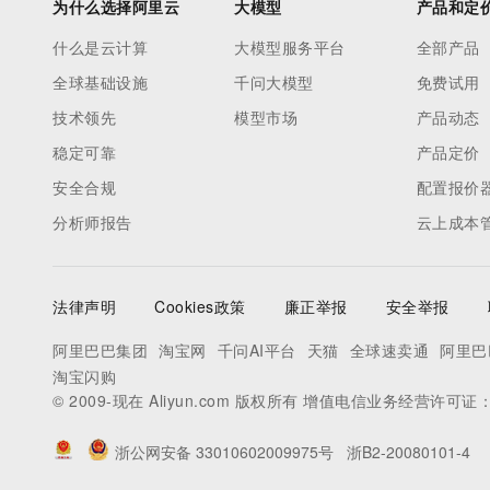
为什么选择阿里云
大模型
产品和定
什么是云计算
大模型服务平台
全部产品
全球基础设施
千问大模型
免费试用
技术领先
模型市场
产品动态
稳定可靠
产品定价
安全合规
配置报价
分析师报告
云上成本
法律声明
Cookies政策
廉正举报
安全举报
阿里巴巴集团
淘宝网
千问AI平台
天猫
全球速卖通
阿里巴
淘宝闪购
© 2009-现在 Aliyun.com 版权所有 增值电信业务经营许可证
浙公网安备 33010602009975号
浙B2-20080101-4