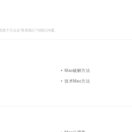
一个 AI 助手
超强辅助，Bol
即刻拥有 DeepSeek-R1 满血版
在企业官网、通讯软件中为客户提供 AI 客服
多种方案随心选，轻松解锁专属 DeepSeek
面下方点击"联系我们"与我们沟通。
Mac破解方法
法
技术Mac方法