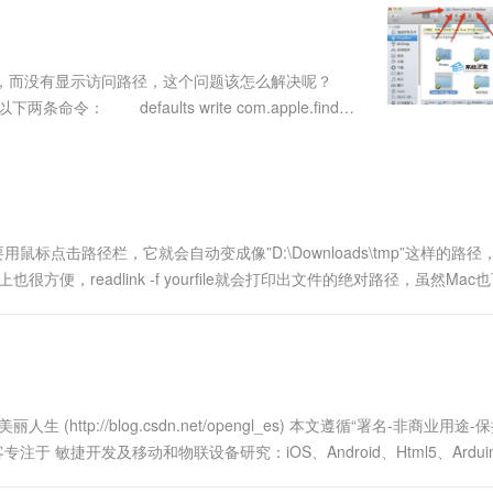
服务生态伙伴
视觉 Coding、空间感知、多模态思考等全面升级
1M上下文，专为长程任务能力而生
云工开物
企业应用
Works
Night Plan 支持 Qwen 3.8-Max
云原生大数据计算服务 MaxCompute
AI 办公
容器服务 Kub
NEW
Red Hat
30+ 款产品免费体验
Data Agent 驱动的一站式 Data+AI 开发治理平台
夜间 5 折，Qwen/Meoo/TokenPlan 客户专享
面向分析的企业级SaaS模式云数据仓库
AI智能应用
提供一站式管
科研合作
ERP
堂（旗舰版）
SUSE
名称，而没有显示访问路径，这个问题该怎么解决呢？
智能客服
AI 应用构建
大模型原生
CRM
efaults write com.apple.finder
防护产品
2个月
自动承接线索
der 你看完整的路径地址出来了吧。 如.....
建站小程序
Qoder
大模型服务平台百炼-应用模版
OA 办公系统
HOT
NEW
面向真实软件
个人版上线、团队版降价；千问3.8-Max首发发尝鲜
丰富多元化的应用模版和解决方案
力提升
财税管理
模板建站
万有无界
大模型服务平台百炼-智能体
400电话
定制建站
的模型效果
灵活可视化地构建企业级 Agent
标点击路径栏，它就会自动变成像”D:\Downloads\tmp”这样的路径
方案
广告营销
模板小程序
便，readlink -f yourfile就会打印出文件的绝对路径，虽然Mac
秒悟
人工智能平台 PAI
定制小程序
云端极速 AI 
样，....
新一代 AI 视频生成模型，深度适配广告营销等场景
AI Native 的算法工程平台，一站式完成建模、训练、推理服务部署
APP 开发
建站系统
http://blog.csdn.net/opengl_es) 本文遵循“署名-非商业用途-
AI 应用
10分钟微调：让0.6B模型媲美235B模
多模态数据信
 敏捷开发及移动和物联设备研究：iOS、Android、Html5、Ardui
型
依托云原生高可用架构,实现Dify私有化部署
用1%尺寸在特定领域达到大模型90%以上效果