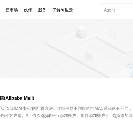
云市场
伙伴
服务
了解阿里云
AI 特惠
数据与 API
成为产品伙伴
企业增值服务
最佳实践
价格计算器
AI 场景体
基础软件
产品伙伴合
阿里云认证
市场活动
配置报价
大模型
自助选配和估算价格
新方式
睿译宝，AI翻译排版一步到位
智启 AI 普惠权益
产品生态集成认证中心
企业支持计划
云上春晚
域名与网站
千问官方 MaaS 平台，为开发者和 Agent 而生，新用户赠送 1 亿 + tokens 额度
Qwen Aud
AI Coding
阿里云Maa
2026 阿里云
云服务器 E
为企业打
数据集
Windows
大模型认证
模型
NEW
NEW
交付可用成果
值低价云产品抢先购
上传文档即自动完成翻译和格式还原
至高享 1亿+免费 tokens，加速 Al 应用落地
提供智能易用的域名与建站服务
智能编程，一键
安全可靠、
产品生态伙伴
专家技术服务
云上奥运之旅
弹性计算合作
阿里云中企出
手机三要素
宝塔 Linux
全部认证
价格优势
有专属领域专家
GLM-5.2：长任务时代开源旗舰模型
阿里云 OPC 创新助力计划
千问大模型
即刻拥有 DeepS
AI 电商营销
对象存储 O
大模型
产品生态伙伴工作台
企业增值服务台
云栖战略参考
云存储合作计
云栖大会
身份实名认证
CentOS
训练营
推动算力普惠，释放技术红利
最高返9万
多领域专家智能体,一键组建 AI 虚拟交付团队
快速构建应用程序和网站，即刻迈出上云第一步
至高百万元 Token 补贴，加速一人公司成长
多元化、高性能、安全可靠的大模型服务
真正可用的 1M 上下文,一次完成代码全链路开发
轻松解锁专属 Dee
从图文生成到
云上的中国
数据库合作计
活动全景
短信
Docker
图片和
站式影视创作平台
Hermes Agent，打造自进化智能体
Token Plan 模型订阅计划
数字证书管理服务（原SSL证书）
5 分钟轻松部署
AI 广告创作
无影云电脑
企业成长
NEW
信息公告
看见新力量
云网络合作计
OCR 文字识别
JAVA
证享300元代金券
可视化编排打通从文字构思到成片全链路闭环
全托管，含MySQL、PostgreSQL、SQL Server、MariaDB多引擎
自主进化，持久记忆，越用越聪明
Qwen3.8-Max 首发尝鲜，限时加量 10 倍，夜间低至2折
实现全站HTTPS，呈现可信的WEB访问
图文、视频一
随时随地安
Kimi-K3
HappyHors
NEW
魔搭 Mode
loud
服务实践
官网公告
baba Mail)
Kimi 最新旗舰模型，长程编程与推理利器
让文字生成流
金融模力时刻
Salesforce O
版
发票查验
全能环境
Claude Code + GStack 打造工程团队
千问办公，限时限量积分加倍
Qoder
低代码高效构
AI 建站
短信服务
型
NEW
作计划
计划
创新中心
魔搭 ModelSc
健康状态
理服务
让AI从“聊天伙伴”进化为能干活的“数字员工”
安装技能 GStack，拥有专属 AI 工程团队
你的AI工作搭子，覆盖日常办公高频场景
面向真实软件的智能体编程平台
0 代码专业建
OP3或IMAP协议的配置方法。详细信息不同版本的MAC系统略有不同
客户案例
天气预报查询
操作系统
Deepseek-v4-pro
HappyHors
态合作计划
开邮件客户端。2、依次选择邮件>添加账户。邮件添加账户3、选择添加
态智能体模型
旗舰 MoE 大模型，百万上下文与顶尖推理能力
图生视频，流
同享
万小智 AI 建站低至 15元/月
Qoder CN
AI 短剧/漫剧
云原生数据库 
快递物流查询
WordPress
成为服务伙
高校合作
点，立即开启云上创新
覆盖公网/内网、递归/权威、移动APP等全场景解析服务
送.CN域名，送备案服务码
基于千问大模型等，支持代码智能生成、研发智能问答
AI助力短剧
GLM-5.2
Wan2.7-T
Ubuntu