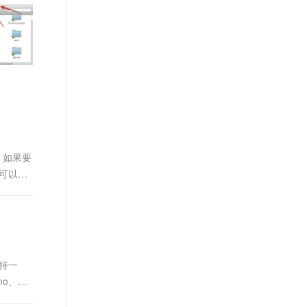
文戏情感细腻自然，动作戏激烈拳拳到肉，实现更强表演能力
支持中英文自由切换，具备更强的噪声鲁棒性
ernetes 版 ACK
云聚AI 严选权益
AI 原生数据库服务发布
SSL 证书
，一键激活高效办公新体验
理容器应用的 K8s 服务
精选AI产品，从模型到应用全链提效
Agent 数据网关
堡垒机
AI 用量加速计划
云原生数据库 PolarDB
应用
防火墙
、识别商机，让客服更高效、服务更出色。
新老同享，达量后返
Agentic Database 发布
千问办公
主机安全
NEW
的智能体编程平台
一站式AI生产力平台
AI 应用及服务市场
伶鹊
企业级人与Agent协作平台，接入和调度多个数字员工
智能客服平台，对话机器人、对话分析、智能外呼
，如果要
AI 应用
也可以在
大模型服务平台百炼 - 全妙
大模型
应用创作平台
多模态内容创作工具，已接入 DeepSeek
自然语言处理
数据标注
机器学习
保持一
息提取
与 AI 智能体进行实时音视频通话
no、
从文本、图片、视频中提取结构化的属性信息
构建支持视频理解的 AI 音视频实时通话应用