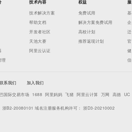
价
技术内容
权益
服
技术解决方案
免费试用
基
帮助文档
解决方案免费试用
企
开发者社区
高校计划
迁
天池大赛
推荐返现计划
官
器
阿里云认证
健
管理
信
联系我们
加入我们
巴国际交易市场
1688
阿里妈妈
飞猪
阿里云计算
万网
高德
UC
：
浙B2-20080101
域名注册服务机构许可：
浙D3-20210002