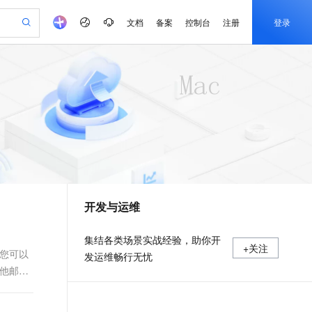
文档
备案
控制台
注册
登录
验
作计划
器
AI 活动
专业服务
服务伙伴合作计划
开发者社区
加入我们
产品动态
服务平台百炼
阿里云 OPC 创新助力计划
一站式生成采购清单，支持单品或批量购买
io：打造专属 AI 语音助手
S产品伙伴计划（繁花）
峰会
CS
造的大模型服务与应用开发平台
一句话生成原生可编辑精美 PPT 文稿
AI 生产力先锋
Al MaaS 服务伙伴赋能合作
域名
博文
Careers
至高可申请百万元
Qwen3.8-Max 模型上线
开启高性价比 AI 编程新体验
弹性可伸缩的云计算服务
Qwen-Audio-3.0-Realtime 端到端实时语音角色扮演
输入一句话想法, 轻松生成专业的 PPT
先锋实践拓展 AI 生产力的边界
Token 补贴，五大权
计划
海大会
伙伴信用分合作计划
商标
问答
社会招聘
益加速 OPC 成功
eek-V4-Pro
SS
一键部署幻兽帕鲁游戏服务器
飞天发布时刻
HOT
Open Search 向量检索版支
划
备案
电子书
校园招聘
pSeek-V4-Pro
视频创作，一键激活电商全链路生产力
稳定、安全、高性价比、高性能的云存储服务
一键购买专属联机服务器，轻松开启游戏
所见，即是所愿
持视频检索 Pipeline 功能
更多支持
划
公司注册
镜像站
视频生成
语音识别与合成
专属 QwenPaw
漫剧工坊：一站式动画创作平台
AI 实训营
HOT
应用身份服务 (IDaaS)
合作伙伴培训与认证
开发与运维
划
上云迁移
站生成，高效打造优质广告素材
全接入的云上超级电脑
从聊天伙伴进化为能主动干活的本地数字员工
快速生产连贯的高质量长漫剧
从基础到进阶，Agent 创客手把手教你
OpenClaw 管理能力上线
e-1.1-T2V
Qwen3-TTS-Flash
lScope
我要反馈
查询合作伙伴
畅细腻的高质量视频
离线语音合成大模型，多语言方言自适应，低延迟高稳定
n Alibaba Cloud ISV 合作
代维服务
建企业门户网站
10 分钟搭建微信、支付宝小程序
MaxCompute MaxFrame 提
集结各类场景实战经验，助你开
+关注
创新加速
ope
登录合作伙伴管理后台
我要建议
站，无忧落地极速上线
以可视化方式快速构建移动和 PC 门户网站
国内短信简单易用，安全可靠，秒级触达，全球覆盖200+国家和地区。
高效部署网站，快速应用到小程序
供自动弹性内存功能
，您可以
发运维畅行无忧
e-1.1-I2V
Cosyvoice-V3-Flash
其他邮件
安全
畅自然，细节丰富
高表现力语音合成大模型，语音克隆听感自然
我要投诉
PolarDB
上云场景组合购
Milvus 弹性伸缩功能新增节
伴
漫剧创作，剧本、分镜、视频高效生成
100%兼容MySQL、PostgreSQL，兼容Oracle，支持集中和分布式
覆盖90%+业务场景，专享组合折扣价
点支持范围
2V
VPN
Fun-ASR