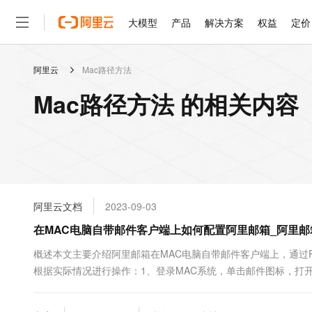
大模型
产品
解决方案
权益
定价
阿里云
Mac路径方法
大模型
产品
解决方案
权益
定价
云市场
伙伴
服务
了解阿里云
精选产品
精选解决方案
普惠上云
产品定价
精选商城
成为销售伙伴
售前咨询
为什么选择阿里云
千问AI平台
Mac路径方法 的相关内容
了解云产品的定价详情
大模型服务平台百炼
千问办公，解锁你的工作
普惠上云 官方力荐
分销伙伴
在线服务
网站建设
什么是云计算
大
大模型服务与应用平台
企业级Agent产品，直接
云服务器38元/年起，超
咨询伙伴
多端小程序
技术领先
云上成本管理
售后服务
轻量应用服务器
Agency Agents：拥
官方推荐返现计划
大模型
精选产品
精选解决方案
Salesforce 国际版订阅
稳定可靠
管理和优化成本
推荐新用户得奖励，单订单
销售伙伴合作计划
自助服务
友盟天域
安全合规
人工智能与机器学习
AI
文本生成
云数据库 RDS
HappyHorse 打造一
云工开物
无影生态合作计划
在线服务
阿里云文档
2023-09-03
观测云
分析师报告
高校专属算力普惠，学生认
计算
互联网应用开发
Qwen3.8-Max
HOT
Salesforce On Alibaba C
工单服务
在MAC电脑自带邮件客户端上如何配置阿里邮箱_阿里邮箱(Ali
智能体时代全能旗舰模型
Tuya 物联网平台阿里云
研究报告与白皮书
人工智能平台 PAI
快速拥有专属 OpenClaw
大模
Consulting Partner 合
大数据
容器
免费试用
短信专区
一站式AI开发、训练和推
概述本文主要介绍阿里邮箱在MAC电脑自带邮件客户端上，通过P
蓝凌 OA
Qwen3.7-Plus
AI 大模型销售与服务生
现代化应用
根据实际情况进行操作：1、登录MAC系统，单击邮件图标，打
存储
天池大赛
能看、能想、能动手的多模
云解析DNS
解决方案免费试用 新老
电子合同
帐户，然后单击继续。添加其他邮件...
最高领取价值200元试用
安全
网络与CDN
AI 算法大赛
Qwen3-VL-Plus
畅捷通