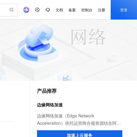
文档
备案
控制台
注册
登录
验
作计划
器
AI 活动
专业服务
服务伙伴合作计划
开发者社区
加入我们
产品动态
服务平台百炼
阿里云 OPC 创新助力计划
一站式生成采购清单，支持单品或批量购买
io：打造专属 AI 语音助手
S产品伙伴计划（繁花）
峰会
CS
造的大模型服务与应用开发平台
一句话生成原生可编辑精美 PPT 文稿
AI 生产力先锋
Al MaaS 服务伙伴赋能合作
域名
博文
Careers
至高可申请百万元
Qwen3.8-Max 模型上线
开启高性价比 AI 编程新体验
弹性可伸缩的云计算服务
Qwen-Audio-3.0-Realtime 端到端实时语音角色扮演
输入一句话想法, 轻松生成专业的 PPT
先锋实践拓展 AI 生产力的边界
Token 补贴，五大权
计划
海大会
伙伴信用分合作计划
商标
问答
社会招聘
益加速 OPC 成功
eek-V4-Pro
SS
一键部署幻兽帕鲁游戏服务器
飞天发布时刻
HOT
Open Search 向量检索版支
划
备案
电子书
校园招聘
pSeek-V4-Pro
视频创作，一键激活电商全链路生产力
稳定、安全、高性价比、高性能的云存储服务
一键购买专属联机服务器，轻松开启游戏
所见，即是所愿
持视频检索 Pipeline 功能
更多支持
划
公司注册
镜像站
视频生成
语音识别与合成
专属 QwenPaw
漫剧工坊：一站式动画创作平台
AI 实训营
HOT
应用身份服务 (IDaaS)
合作伙伴培训与认证
产品推荐
划
上云迁移
站生成，高效打造优质广告素材
全接入的云上超级电脑
从聊天伙伴进化为能主动干活的本地数字员工
快速生产连贯的高质量长漫剧
从基础到进阶，Agent 创客手把手教你
OpenClaw 管理能力上线
e-1.1-T2V
Qwen3-TTS-Flash
lScope
我要反馈
查询合作伙伴
畅细腻的高质量视频
离线语音合成大模型，多语言方言自适应，低延迟高稳定
n Alibaba Cloud ISV 合作
代维服务
建企业门户网站
10 分钟搭建微信、支付宝小程序
边缘网络加速
MaxCompute MaxFrame 提
创新加速
ope
登录合作伙伴管理后台
我要建议
站，无忧落地极速上线
以可视化方式快速构建移动和 PC 门户网站
国内短信简单易用，安全可靠，秒级触达，全球覆盖200+国家和地区。
高效部署网站，快速应用到小程序
供自动弹性内存功能
e-1.1-I2V
Cosyvoice-V3-Flash
边缘网络加速（Edge Network
安全
畅自然，细节丰富
高表现力语音合成大模型，语音克隆听感自然
我要投诉
PolarDB
Acceleration）依托运营商合规资源结合阿里
上云场景组合购
Milvus 弹性伸缩功能新增节
伴
漫剧创作，剧本、分镜、视频高效生成
100%兼容MySQL、PostgreSQL，兼容Oracle，支持集中和分布式
覆盖90%+业务场景，专享组合折扣价
点支持范围
云服务优势，为用户提供稳定安全、高速、
2V
VPN
Fun-ASR
加速上云服务