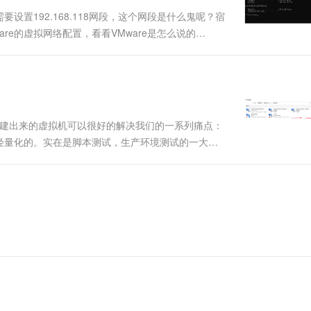
一个 AI 助手
超强辅助，Bol
设置192.168.118网段，这个网段是什么鬼呢？宿
即刻拥有 DeepSeek-R1 满血版
在企业官网、通讯软件中为客户提供 AI 客服
re的虚拟网络配置，看看VMware是怎么说的
多种方案随心选，轻松解锁专属 DeepSeek
8.128 2. GATEWAY=192.168.118.2
re搭建出来的虚拟机可以很好的解决我们的一系列痛点：
轻量化的。实在是脚本测试，生产环境测试的一大利
可以了，还需要它能有网络的扩展，如果有多个虚拟
平台，例如，某些集....