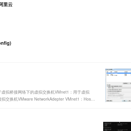
服务生态伙伴
视觉 Coding、空间感知、多模态思考等全面升级
1M上下文，专为长程任务能力而生
云工开物
阿里云
企业应用
Works
Night Plan 支持 Qwen 3.8-Max
云原生大数据计算服务 MaxCompute
AI 办公
容器服务 Kub
NEW
Red Hat
30+ 款产品免费体验
Data Agent 驱动的一站式 Data+AI 开发治理平台
夜间 5 折，Qwen/Meoo/TokenPlan 客户专享
面向分析的企业级SaaS模式云数据仓库
AI智能应用
提供一站式管
科研合作
。
ERP
堂（旗舰版）
SUSE
智能客服
AI 应用构建
大模型原生
CRM
防护产品
2个月
自动承接线索
建站小程序
Qoder
大模型服务平台百炼-应用模版
OA 办公系统
HOT
NEW
fig)
面向真实软件
个人版上线、团队版降价；千问3.8-Max首发发尝鲜
丰富多元化的应用模版和解决方案
力提升
财税管理
模板建站
。
万有无界
大模型服务平台百炼-智能体
400电话
定制建站
的模型效果
灵活可视化地构建企业级 Agent
方案
广告营销
模板小程序
秒悟
人工智能平台 PAI
定制小程序
云端极速 AI 
新一代 AI 视频生成模型，深度适配广告营销等场景
AI Native 的算法工程平台，一站式完成建模、训练、推理服务部署
APP 开发
：用于虚拟桥接网络下的虚拟交换机VMnet1：用于虚拟
VMware NetworkAdepter VMnet1：Host
建站系统
ter VMnet8：Host用于与NAT虚....
AI 应用
10分钟微调：让0.6B模型媲美235B模
多模态数据信
型
依托云原生高可用架构,实现Dify私有化部署
用1%尺寸在特定领域达到大模型90%以上效果