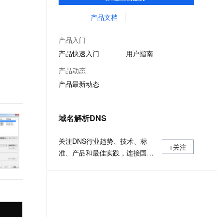
低时延的网络传输，解决客户不同站点的连
文戏情感细腻自然，动作戏激烈拳拳到肉，实现更强表演能力
支持中英文自由切换，具备更强的噪声鲁棒性
ernetes 版 ACK
云聚AI 严选权益
AI 原生数据库服务发布
SSL 证书
接、组网、数据安全传输、业务质量保障问
产品文档
，一键激活高效办公新体验
理容器应用的 K8s 服务
精选AI产品，从模型到应用全链提效
Agent 数据网关
题。
堡垒机
AI 用量加速计划
云原生数据库 PolarDB
产品入门
应用
防火墙
、识别商机，让客服更高效、服务更出色。
新老同享，达量后返
Agentic Database 发布
产品快速入门
用户指南
千问办公
主机安全
NEW
产品动态
的智能体编程平台
一站式AI生产力平台
产品最新动态
AI 应用及服务市场
伶鹊
企业级人与Agent协作平台，接入和调度多个数字员工
智能客服平台，对话机器人、对话分析、智能外呼
AI 应用
域名解析DNS
大模型服务平台百炼 - 全妙
大模型
应用创作平台
多模态内容创作工具，已接入 DeepSeek
关注DNS行业趋势、技术、标
自然语言处理
+关注
准、产品和最佳实践，连接国内
数据标注
外相关技术社群信息，追踪业内
DNS产品动态，加强信息共享，
机器学习
欢迎大家关注、推荐和投稿。
息提取
与 AI 智能体进行实时音视频通话
从文本、图片、视频中提取结构化的属性信息
构建支持视频理解的 AI 音视频实时通话应用