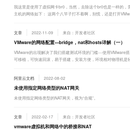
10 分钟在聊天系统中增加
专有云
我这里是使用了虚拟网卡br0，当然，去除这个br0也是一样的，需要
主机的网络如下： 这两个八竿子打不着啊，别慌，还是打开VMwa
吧！！！因此，虚拟机内的br0网卡有如下设置：1. IPADDR=192.168.11
192.16....
文章
2022-11-09
来自：开发者社区
VMware的网络配置---bridge，nat和hosts详解（一）
VMware的出现解决了我们搭建测试环境的门槛---使用VMwa
可移植，可快速回滚，易于搭建，安装方便，环境相对物理机是
器。那么，我们安装一个虚拟机当然不仅仅是需要它能跑程序就
机，还希望能方便的管理这些机器，并且多个虚拟机组成一个合理的
阿里云文档
2022-08-02
未使用指定网络类型的NAT网关
未使用指定网络类型的NAT网关，视为“合规”。
文章
2022-02-17
来自：开发者社区
vmware虚拟机和网络中的桥接和NAT