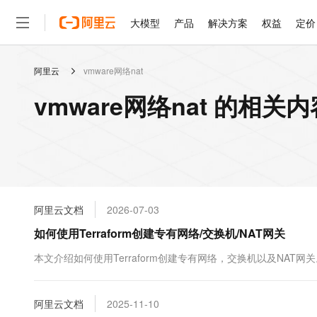
大模型
产品
解决方案
权益
定价
阿里云
vmware网络nat
大模型
产品
解决方案
权益
定价
云市场
伙伴
服务
了解阿里云
精选产品
精选解决方案
普惠上云
产品定价
精选商城
成为销售伙伴
售前咨询
为什么选择阿里云
千问AI平台
vmware网络nat 的相关内
了解云产品的定价详情
大模型服务平台百炼
千问办公，解锁你的工作
普惠上云 官方力荐
分销伙伴
在线服务
网站建设
什么是云计算
大
大模型服务与应用平台
企业级Agent产品，直接
云服务器38元/年起，超
咨询伙伴
多端小程序
技术领先
云上成本管理
售后服务
轻量应用服务器
Agency Agents：拥
官方推荐返现计划
大模型
精选产品
精选解决方案
Salesforce 国际版订阅
稳定可靠
管理和优化成本
推荐新用户得奖励，单订单
销售伙伴合作计划
自助服务
友盟天域
安全合规
人工智能与机器学习
AI
文本生成
云数据库 RDS
HappyHorse 打造一
云工开物
无影生态合作计划
在线服务
阿里云文档
2026-07-03
观测云
分析师报告
高校专属算力普惠，学生认
计算
互联网应用开发
Qwen3.8-Max
HOT
Salesforce On Alibaba C
工单服务
如何使用Terraform创建专有网络/交换机/NAT网关
智能体时代全能旗舰模型
Tuya 物联网平台阿里云
研究报告与白皮书
人工智能平台 PAI
快速拥有专属 OpenClaw
大模
Consulting Partner 合
大数据
容器
免费试用
短信专区
一站式AI开发、训练和推
本文介绍如何使用Terraform创建专有网络，交换机以及NAT网
蓝凌 OA
Qwen3.7-Plus
AI 大模型销售与服务生
现代化应用
存储
天池大赛
能看、能想、能动手的多模
云解析DNS
解决方案免费试用 新老
电子合同
最高领取价值200元试用
安全
阿里云文档
网络与CDN
2025-11-10
AI 算法大赛
Qwen3-VL-Plus
畅捷通