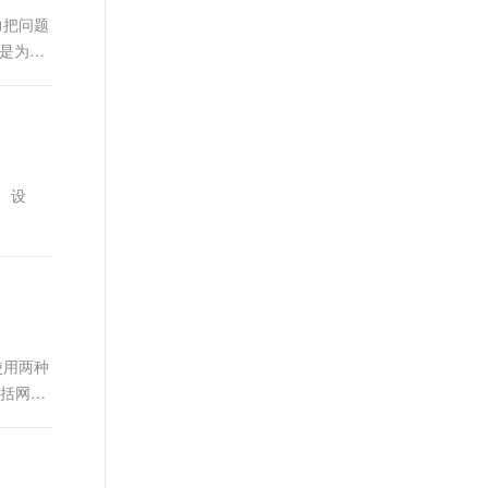
力把问题
现是为了
。 设
使用两种
包括网