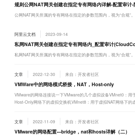
规则公网NAT网关创建在指定专有网络内详解-配置审计-
大数据开发治理平台 Data
AI 产品 免费试用
网络
安全
云开发大赛
Tableau 订阅
1亿+ 大模型 tokens 和 
公网NAT网关所属的专有网络在指定的参数范围内，视为“合规”
可观测
入门学习赛
中间件
AI空中课堂在线直播课
云防火墙
140+云产品 免费试用
大模型服务
上云与迁云
云原生的云上边界网络安全
产品新客免费试用，最长1
数据库
阿里云文档
2023-09-14
生态解决方案
千问AI平台-Token Plan
企业出海
大模型ACA认证体验
私网NAT网关创建在指定专有网络内_配置审计(CloudCon
大数据计算
助力企业全员 AI 认知与能
行业生态解决方案
政企业务
私网NAT网关所属的专有网络在指定的参数范围内，视为“合规”
媒体服务
千问AI平台-模型体验
开发者生态解决方案
在线体验全尺寸、多种模态
企业服务与云通信
AI 开发和 AI 应用解决
文章
2022-12-30
来自：开发者社区
Happy 系列大模型
域名与网站
VMWare中的网络模式桥接，NAT，Host-only
终端用户计算
VMware的网络连接说一下VMware的几个虚拟设备VMnet0
Host-Only网络下的虚拟交换机VMnet8：用于虚拟NAT网络下的虚拟交换机
Serverless
大模型解决方案
用于与Host-Only虚拟网络进行通信的虚拟网卡VMware NetworkAdep
开发工具
快速部署 Dify，高效搭建 
文章
2022-11-09
来自：开发者社区
迁移与运维管理
VMware的网络配置---bridge，nat和hosts详解（二）