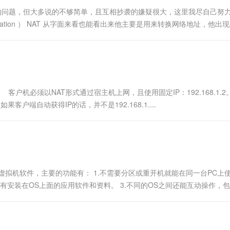
类似的问题，但大多说的不够简单，且互相抄袭的嫌疑很大，这里我尽自己努
ranslation ） NAT 从字面来看也能看出来他主要是用来转换网络地址，他出
就有了子网的出现） NAT...
场景： 客户机必须以NAT形式通过宿主机上网，且使用固定IP：192.168.1.2
果客户端自动获得IP的话，并不是192.168.1....
ware虚拟机软件，主要的功能有： 1.不需要分区或重开机就能在同一台PC上
有安装在OS上面的应用软件和资料。 3.不同的OS之间还能互动操作，
 5.能够设定并且随时修改操作系统的操作环境.....