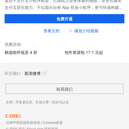
源自于支付宝小程序框架，亿级线上业务体量的锤炼，安全性媲美
支付宝原生能力。不仅面向自有 App 投放小程序，更可快速构建打
包，覆盖支付宝、淘宝、钉钉等应用。
免费开通
查看文档
▷ 播放介绍视频
优惠活动
精选组件低至 4 折
包年资源包 17.1 元起
关注我们：
新浪微博
联系我们
文档
|
开发者社区
|
天池大赛
|
培训与认证
法律声明及隐私权政策
|
Cookies政策
© 2009-现在 Aliyun.com 版权所有