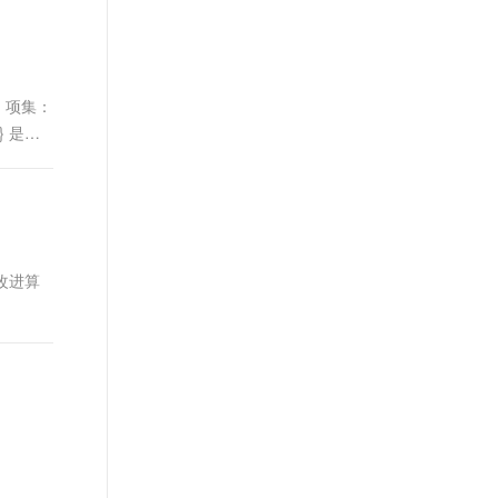
t.diy 一步搞定创意建站
构建大模型应用的安全防护体系
通过自然语言交互简化开发流程,全栈开发支持
通过阿里云安全产品对 AI 应用进行安全防护
。 项集：
 是一
i改进算