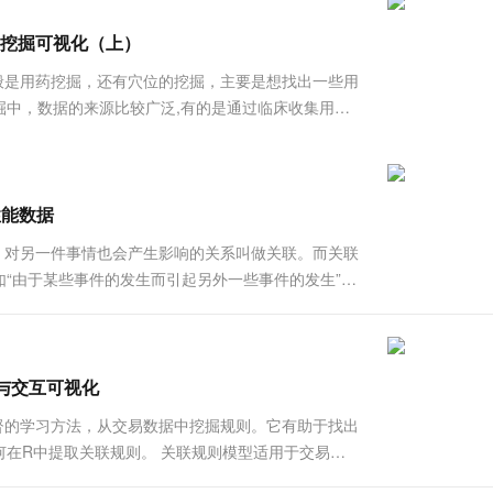
服务生态伙伴
视觉 Coding、空间感知、多模态思考等全面升级
1M上下文，专为长程任务能力而生
云工开物
企业应用
Works
Night Plan 支持 Qwen 3.8-Max
云原生大数据计算服务 MaxCompute
AI 办公
容器服务 Kub
NEW
Red Hat
方挖掘可视化（上）
30+ 款产品免费体验
Data Agent 驱动的一站式 Data+AI 开发治理平台
夜间 5 折，Qwen/Meoo/TokenPlan 客户专享
面向分析的企业级SaaS模式云数据仓库
AI智能应用
提供一站式管
科研合作
ERP
堂（旗舰版）
SUSE
中药挖掘，一般是用药挖掘，还有穴位的挖掘，主要是想找出一些用
智能客服
AI 应用构建
大模型原生
CRM
掘中，数据的来源比较广泛,有的是通过临床收集用药
防护产品
2个月
自动承接线索
过古籍，古代流传下来的药方;还有一种情况是在论文
建站小程序
Qoder
大模型服务平台百炼-应用模版
OA 办公系统
HOT
NEW
面向真实软件
个人版上线、团队版降价；千问3.8-Max首发发尝鲜
丰富多元化的应用模版和解决方案
力提升
财税管理
模板建站
万有无界
大模型服务平台百炼-智能体
性能数据
400电话
定制建站
的模型效果
灵活可视化地构建企业级 Agent
一件事情发生，对另一件事情也会产生影响的关系叫做关联。而关联
方案
广告营销
模板小程序
“由于某些事件的发生而引起另外一些事件的发生”）
秒悟
人工智能平台 PAI
定制小程序
云端极速 AI 
许多关联，一个典型例子是购物篮分析。该过程通过发
新一代 AI 视频生成模型，深度适配广告营销等场景
AI Native 的算法工程平台，一站式完成建模、训练、推理服务部署
APP 开发
建站系统
据与交互可视化
掘是一种无监督的学习方法，从交易数据中挖掘规则。它有助于找出
AI 应用
10分钟微调：让0.6B模型媲美235B模
多模态数据信
在R中提取关联规则。 关联规则模型适用于交易数
型
依托云原生高可用架构,实现Dify私有化部署
用1%尺寸在特定领域达到大模型90%以上效果