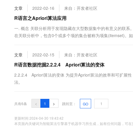
10 分钟在聊天系统中增加
专有云
文章
2022-02-16
来自：开发者社区
R语言之Apriori算法应用
一. 概念 关联分析用于发现隐藏在大型数据集中的有意义的联系。所发现
在关联分析中，包含0个或多个项的集合被称为项集(itemset)。
个4-项集。空集是指不包含任何项的项集。 关联规则(association ru
文章
2022-02-15
来自：开发者社区
R语言数据挖掘2.2.2.4 Apriori算法的变体
2.2.2.4 Apriori算法的变体 为提升Apriori算法的效率和可
法。
共有6条
<
1
>
跳转至：
GO
更新时间 2024-04-30 19:43:42
本页面内关键词为智能算法引擎基于机器学习所生成，如有任何问题，可在页