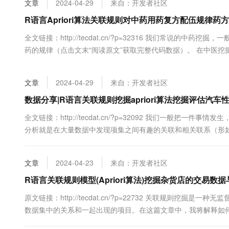
文章
2024-04-29
来自：开发者社区
大数据开发治理平台 Data
AI 产品 免费试用
网络
安全
云开发大赛
Tableau 订阅
R语言Apriori算法关联规则对中药用药复方配伍规律药
1亿+ 大模型 tokens 和 
可观测
入门学习赛
中间件
AI空中课堂在线直播课
全文链接：http://tecdat.cn/?p=32316 我们常说的
云防火墙
140+云产品 免费试用
大模型服务
药的规律（点击文末“阅读原文”获取完整代码数据）。 在中医挖
上云与迁云
云原生的云上边界网络安全
产品新客免费试用，最长1
数据库
处方，比如，一个著名老中医针对某一疾病的用药情况;有的是通
生态解决方案
千问AI平台-Token Plan
企业出海
大模型ACA认证体验
数据框里查找专门...
大数据计算
文章
2024-04-29
来自：开发者社区
助力企业全员 AI 认知与能
行业生态解决方案
政企业务
媒体服务
千问AI平台-模型体验
数据分享|R语言关联规则挖掘apriori算法挖掘评估汽车
开发者生态解决方案
在线体验全尺寸、多种模态
企业服务与云通信
全文链接：http://tecdat.cn/?p=32092 我们一般把
AI 开发和 AI 应用解决
分析就是在大量数据中发现项集之间有趣的关联和相关联系（形如
Happy 系列大模型
域名与网站
（点击文末“阅读原文”获取完整代码数据）。 我们的生活中有
现顾客放入其购物篮...
终端用户计算
文章
2024-04-23
来自：开发者社区
Serverless
R语言关联规则模型(Apriori算法)挖掘杂货店的交易数
大模型解决方案
原文链接：http://tecdat.cn/?p=22732 关联规则挖
开发工具
快速部署 Dify，高效搭建 
数据集中的关系和一起出现的项目。在这篇文章中，我将解释如何
迁移与运维管理
据。交易数据的一个例子可以是客户的购物历史。 数据...