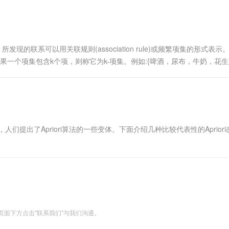
一个 AI 助手
超强辅助，Bol
即刻拥有 DeepSeek-R1 满血版
在企业官网、通讯软件中为客户提供 AI 客服
多种方案随心选，轻松解锁专属 DeepSeek
的联系可以用关联规则(association rule)或频繁项集的形式表示
如果一个项集包含k个项，则称它为k-项集。例如:{啤酒，尿布，牛奶，花生}
le)：是形如 X....
扩展性，人们提出了Apriori算法的一些变体。下面介绍几种比较代表性的Aprior
面下方点击"联系我们"与我们沟通。