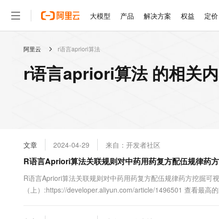
大模型
产品
解决方案
权益
定价
阿里云
r语言apriori算法
大模型
产品
解决方案
权益
定价
云市场
伙伴
服务
了解阿里云
精选产品
精选解决方案
普惠上云
产品定价
精选商城
成为销售伙伴
售前咨询
为什么选择阿里云
千问AI平台
r语言apriori算法 的相关
了解云产品的定价详情
大模型服务平台百炼
睿译宝，AI翻译排版一
普惠上云 官方力荐
分销伙伴
在线服务
网站建设
什么是云计算
大
大模型服务与应用平台
上传文档即自动完成翻译和
云服务器38元/年起，超
咨询伙伴
多端小程序
技术领先
云上成本管理
售后服务
轻量应用服务器
GLM-5.2：长任务时代
官方推荐返现计划
大模型
精选产品
精选解决方案
Salesforce 国际版订阅
稳定可靠
管理和优化成本
推荐新用户得奖励，单订单
销售伙伴合作计划
自助服务
友盟天域
安全合规
人工智能与机器学习
AI
文本生成
云数据库 RDS
Hermes Agent，打造
云工开物
无影生态合作计划
在线服务
文章
2024-04-29
来自：开发者社区
观测云
分析师报告
自主进化，持久记忆，越用
高校专属算力普惠，学生认
计算
互联网应用开发
Qwen3.8-Max
HOT
Salesforce On Alibaba C
工单服务
R语言Apriori算法关联规则对中药用药复方配伍规律药
智能体时代全能旗舰模型
Tuya 物联网平台阿里云
研究报告与白皮书
人工智能平台 PAI
快速拥有专属 OpenClaw
大模
Consulting Partner 合
大数据
容器
免费试用
短信专区
一站式AI开发、训练和推
R语言Apriori算法关联规则对中药用药复方配伍规律药方挖掘可
蓝凌 OA
Qwen3.7-Plus
AI 大模型销售与服务生
现代化应用
（上）:https://developer.aliyun.com/article/1496501 查
存储
天池大赛
能看、能想、能动手的多模
云解析DNS
解决方案免费试用 新老
电子合同
最高领取价值200元试用
安全
网络与CDN
AI 算法大赛
Qwen3-VL-Plus
畅捷通