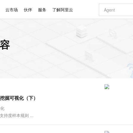
云市场
伙伴
服务
了解阿里云
AI 特惠
数据与 API
成为产品伙伴
企业增值服务
最佳实践
价格计算器
AI 场景体
基础软件
产品伙伴合
阿里云认证
市场活动
配置报价
大模型
内容
自助选配和估算价格
步到位
智启 AI 普惠权益
产品生态集成认证中心
企业支持计划
云上春晚
域名与网站
Qwen Audio：打造专属 AI 语音助手
千问官方 MaaS 平台，为开发者和 Agent 而生，新用户赠送 1 亿 + tokens 额度
一句话生成原生
AI Coding
阿里云Maa
2026 阿里云
云服务器 E
为企业打
数据集
Windows
大模型认证
模型
NEW
NEW
格式还原
值低价云产品抢先购
至高享 1亿+免费 tokens，加速 Al 应用落地
提供智能易用的域名与建站服务
Qwen-Audio-3.0-Realtime 端到端实时语音角色扮演
输入一句话想法,
智能编程，一键
安全可靠、
产品生态伙伴
专家技术服务
云上奥运之旅
弹性计算合作
阿里云中企出
手机三要素
宝塔 Linux
全部认证
价格优势
开源旗舰模型
即刻拥有 DeepSeek-V4-Pro
阿里云 OPC 创新助力计划
千问大模型
一键部署幻兽
AI 电商营销
对象存储 O
大模型
产品生态伙伴工作台
企业增值服务台
云栖战略参考
云存储合作计
云栖大会
身份实名认证
CentOS
训练营
推动算力普惠，释放技术红利
最高返9万
真正可用的 1M 上下文,一次完成代码全链路开发
快速构建应用程序和网站，即刻迈出上云第一步
轻松解锁专属 DeepSeek-V4-Pro
至高百万元 Token 补贴，加速一人公司成长
多元化、高性能、安全可靠的大模型服务
一键购买专属
从图文生成到
云上的中国
数据库合作计
活动全景
短信
Docker
图片和
自进化智能体
5 分钟轻松部署专属 QwenPaw
Token Plan 模型订阅计划
数字证书管理服务（原SSL证书）
高效搭建 AI
AI 广告创作
无影云电脑
企业成长
NEW
HOT
信息公告
看见新力量
云网络合作计
OCR 文字识别
JAVA
越聪明
证享300元代金券
全托管，含MySQL、PostgreSQL、SQL Server、MariaDB多引擎
Qwen3.8-Max 首发尝鲜，限时加量 10 倍，夜间低至2折
实现全站HTTPS，呈现可信的WEB访问
从聊天伙伴进化为能主动干活的本地数字员工
图文、视频一
随时随地安
Kimi-K3
HappyHors
NEW
魔搭 Mode
loud
服务实践
官网公告
方挖掘可视化（下）
Kimi 最新旗舰模型，长程编程与推理利器
让文字生成流
金融模力时刻
Salesforce O
版
发票查验
全能环境
Claude Code + GStack 打造工程团队
千问办公，限时限量积分加倍
Qoder
低代码高效构
AI 建站
短信服务
型
NEW
作计划
计划
创新中心
魔搭 ModelSc
健康状态
理服务
让AI从“聊天伙伴”进化为能干活的“数字员工”
安装技能 GStack，拥有专属 AI 工程团队
你的AI工作搭子，覆盖日常办公高频场景
面向真实软件的智能体编程平台
0 代码专业建
视化
客户案例
天气预报查询
操作系统
Deepseek-v4-pro
HappyHors
态合作计划
看最高的支持度样本规则 ...
态智能体模型
旗舰 MoE 大模型，百万上下文与顶尖推理能力
图生视频，流
同享
万小智 AI 建站低至 15元/月
Qoder CN
AI 短剧/漫剧
云原生数据库 
快递物流查询
WordPress
成为服务伙
高校合作
点，立即开启云上创新
覆盖公网/内网、递归/权威、移动APP等全场景解析服务
送.CN域名，送备案服务码
基于千问大模型等，支持代码智能生成、研发智能问答
AI助力短剧
GLM-5.2
Wan2.7-T
Ubuntu