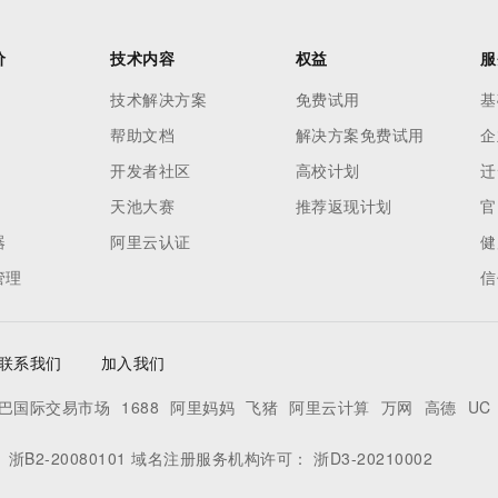
价
技术内容
权益
服
技术解决方案
免费试用
基
帮助文档
解决方案免费试用
企
开发者社区
高校计划
迁
天池大赛
推荐返现计划
官
器
阿里云认证
健
管理
信
联系我们
加入我们
巴国际交易市场
1688
阿里妈妈
飞猪
阿里云计算
万网
高德
UC
：
浙B2-20080101
域名注册服务机构许可：
浙D3-20210002