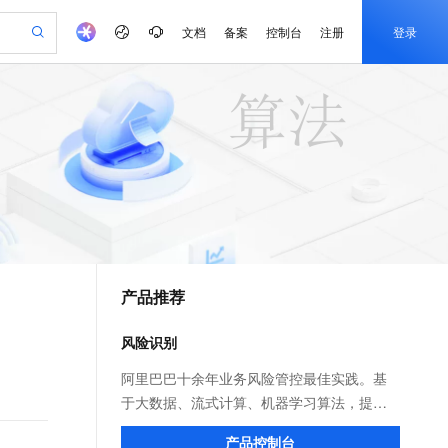
文档
备案
控制台
注册
登录
验
作计划
器
AI 活动
专业服务
服务伙伴合作计划
开发者社区
加入我们
产品动态
服务平台百炼
阿里云 OPC 创新助力计划
一站式生成采购清单，支持单品或批量购买
可编辑精美 PPT 文稿
S产品伙伴计划（繁花）
峰会
CS
造的大模型服务与应用开发平台
Agency Agents：拥有专属领域专家
AI 生产力先锋
Al MaaS 服务伙伴赋能合作
域名
博文
Careers
至高可申请百万元
Qwen3.8-Max 模型上线
 轻松生成专业的 PPT
开启高性价比 AI 编程新体验
弹性可伸缩的云计算服务
先锋实践拓展 AI 生产力的边界
多领域专家智能体,一键组建 AI 虚拟交付团队
Token 补贴，五大权
计划
海大会
伙伴信用分合作计划
商标
问答
社会招聘
益加速 OPC 成功
帕鲁游戏服务器
SS
HappyHorse 打造一站式影视创作平台
飞天发布时刻
HOT
Open Search 向量检索版支
划
备案
电子书
校园招聘
联机服务器，轻松开启游戏
视频创作，一键激活电商全链路生产力
稳定、安全、高性价比、高性能的云存储服务
所见，即是所愿
持视频检索 Pipeline 功能
可视化编排打通从文字构思到成片全链路闭环
更多支持
划
公司注册
镜像站
视频生成
语音识别与合成
 智能体与工作流应用
漫剧工坊：一站式动画创作平台
AI 实训营
应用身份服务 (IDaaS)
合作伙伴培训与认证
产品推荐
划
上云迁移
站生成，高效打造优质广告素材
全接入的云上超级电脑
通过阿里云百炼高效搭建AI应用,助力高效开发
快速生产连贯的高质量长漫剧
从基础到进阶，Agent 创客手把手教你
OpenClaw 管理能力上线
e-1.1-T2V
Qwen3-TTS-Flash
lScope
我要反馈
查询合作伙伴
畅细腻的高质量视频
离线语音合成大模型，多语言方言自适应，低延迟高稳定
n Alibaba Cloud ISV 合作
代维服务
建企业门户网站
10 分钟搭建微信、支付宝小程序
风险识别
MaxCompute MaxFrame 提
创新加速
ope
登录合作伙伴管理后台
我要建议
站，无忧落地极速上线
以可视化方式快速构建移动和 PC 门户网站
国内短信简单易用，安全可靠，秒级触达，全球覆盖200+国家和地区。
高效部署网站，快速应用到小程序
供自动弹性内存功能
e-1.1-I2V
Cosyvoice-V3-Flash
阿里巴巴十余年业务风险管控最佳实践。基
安全
畅自然，细节丰富
高表现力语音合成大模型，语音克隆听感自然
我要投诉
PolarDB
于大数据、流式计算、机器学习算法，提供
上云场景组合购
Milvus 弹性伸缩功能新增节
伴
漫剧创作，剧本、分镜、视频高效生成
100%兼容MySQL、PostgreSQL，兼容Oracle，支持集中和分布式
覆盖90%+业务场景，专享组合折扣价
点支持范围
决策引擎平台、风险识别API、专家定制建模
2V
VPN
Fun-ASR
产品控制台