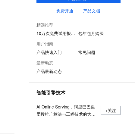
等多维风控服务，一站式解决企业在用户注
文戏情感细腻自然，动作戏激烈拳拳到肉，实现更强表演能力
支持中英文自由切换，具备更强的噪声鲁棒性
ernetes 版 ACK
云聚AI 严选权益
AI 原生数据库服务发布
SSL 证书
册、运营活动、交易、信贷审核等关键业务
免费开通
产品文档
，一键激活高效办公新体验
理容器应用的 K8s 服务
精选AI产品，从模型到应用全链提效
Agent 数据网关
中所遇到的欺诈问题。
堡垒机
AI 用量加速计划
云原生数据库 PolarDB
精选推荐
应用
防火墙
、识别商机，让客服更高效、服务更出色。
新老同享，达量后返
Agentic Database 发布
10万次免费试用报名中
包年包月购买
千问办公
主机安全
NEW
用户指南
的智能体编程平台
一站式AI生产力平台
产品快速入门
常见问题
AI 应用及服务市场
伶鹊
最新动态
企业级人与Agent协作平台，接入和调度多个数字员工
智能客服平台，对话机器人、对话分析、智能外呼
AI 应用
产品最新动态
大模型服务平台百炼 - 全妙
大模型
应用创作平台
多模态内容创作工具，已接入 DeepSeek
自然语言处理
智能引擎技术
数据标注
AI Online Serving，阿里巴巴集
+关注
机器学习
团搜推广算法与工程技术的大本
息提取
与 AI 智能体进行实时音视频通话
营，大数据深度学习时代的创新
从文本、图片、视频中提取结构化的属性信息
构建支持视频理解的 AI 音视频实时通话应用
主场。