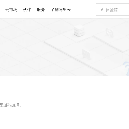
云市场
伙伴
服务
了解阿里云
AI 特惠
数据与 API
成为产品伙伴
企业增值服务
最佳实践
价格计算器
AI 场景体
基础软件
产品伙伴合
阿里云认证
市场活动
配置报价
大模型
自助选配和估算价格
新方式
睿译宝，AI翻译排版一步到位
智启 AI 普惠权益
产品生态集成认证中心
企业支持计划
云上春晚
域名与网站
千问官方 MaaS 平台，为开发者和 Agent 而生，新用户赠送 1 亿 + tokens 额度
Qwen Aud
AI Coding
阿里云Maa
2026 阿里云
云服务器 E
为企业打
数据集
Windows
大模型认证
模型
NEW
NEW
交付可用成果
值低价云产品抢先购
上传文档即自动完成翻译和格式还原
至高享 1亿+免费 tokens，加速 Al 应用落地
提供智能易用的域名与建站服务
智能编程，一键
安全可靠、
产品生态伙伴
专家技术服务
云上奥运之旅
弹性计算合作
阿里云中企出
手机三要素
宝塔 Linux
全部认证
价格优势
有专属领域专家
GLM-5.2：长任务时代开源旗舰模型
阿里云 OPC 创新助力计划
千问大模型
即刻拥有 DeepS
AI 电商营销
对象存储 O
大模型
产品生态伙伴工作台
企业增值服务台
云栖战略参考
云存储合作计
云栖大会
身份实名认证
CentOS
训练营
推动算力普惠，释放技术红利
最高返9万
多领域专家智能体,一键组建 AI 虚拟交付团队
快速构建应用程序和网站，即刻迈出上云第一步
至高百万元 Token 补贴，加速一人公司成长
多元化、高性能、安全可靠的大模型服务
真正可用的 1M 上下文,一次完成代码全链路开发
轻松解锁专属 Dee
从图文生成到
云上的中国
数据库合作计
活动全景
短信
Docker
图片和
站式影视创作平台
Hermes Agent，打造自进化智能体
Token Plan 模型订阅计划
数字证书管理服务（原SSL证书）
5 分钟轻松部署
AI 广告创作
无影云电脑
企业成长
NEW
信息公告
看见新力量
云网络合作计
OCR 文字识别
JAVA
证享300元代金券
可视化编排打通从文字构思到成片全链路闭环
全托管，含MySQL、PostgreSQL、SQL Server、MariaDB多引擎
自主进化，持久记忆，越用越聪明
Qwen3.8-Max 首发尝鲜，限时加量 10 倍，夜间低至2折
实现全站HTTPS，呈现可信的WEB访问
图文、视频一
随时随地安
Kimi-K3
HappyHors
NEW
魔搭 Mode
loud
服务实践
官网公告
Kimi 最新旗舰模型，长程编程与推理利器
让文字生成流
金融模力时刻
Salesforce O
版
发票查验
全能环境
Claude Code + GStack 打造工程团队
千问办公，限时限量积分加倍
Qoder
低代码高效构
AI 建站
短信服务
型
NEW
作计划
计划
创新中心
魔搭 ModelSc
健康状态
理服务
让AI从“聊天伙伴”进化为能干活的“数字员工”
安装技能 GStack，拥有专属 AI 工程团队
你的AI工作搭子，覆盖日常办公高频场景
面向真实软件的智能体编程平台
0 代码专业建
阿里邮箱账号。
客户案例
天气预报查询
操作系统
Deepseek-v4-pro
HappyHors
态合作计划
态智能体模型
旗舰 MoE 大模型，百万上下文与顶尖推理能力
图生视频，流
同享
万小智 AI 建站低至 15元/月
Qoder CN
AI 短剧/漫剧
云原生数据库 
快递物流查询
WordPress
成为服务伙
高校合作
点，立即开启云上创新
覆盖公网/内网、递归/权威、移动APP等全场景解析服务
送.CN域名，送备案服务码
基于千问大模型等，支持代码智能生成、研发智能问答
AI助力短剧
GLM-5.2
Wan2.7-T
Ubuntu