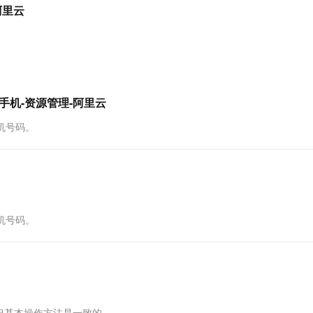
服务生态伙伴
视觉 Coding、空间感知、多模态思考等全面升级
1M上下文，专为长程任务能力而生
云工开物
-阿里云
企业应用
Works
Night Plan 支持 Qwen 3.8-Max
云原生大数据计算服务 MaxCompute
AI 办公
容器服务 Kub
NEW
Red Hat
30+ 款产品免费体验
Data Agent 驱动的一站式 Data+AI 开发治理平台
夜间 5 折，Qwen/Meoo/TokenPlan 客户专享
面向分析的企业级SaaS模式云数据仓库
AI智能应用
提供一站式管
科研合作
ERP
堂（旗舰版）
SUSE
智能客服
AI 应用构建
大模型原生
CRM
防护产品
2个月
自动承接线索
建站小程序
Qoder
大模型服务平台百炼-应用模版
OA 办公系统
HOT
NEW
安全手机-资源管理-阿里云
面向真实软件
个人版上线、团队版降价；千问3.8-Max首发发尝鲜
丰富多元化的应用模版和解决方案
力提升
财税管理
模板建站
手机号码。
万有无界
大模型服务平台百炼-智能体
400电话
定制建站
的模型效果
灵活可视化地构建企业级 Agent
方案
广告营销
模板小程序
秒悟
人工智能平台 PAI
定制小程序
云端极速 AI 
新一代 AI 视频生成模型，深度适配广告营销等场景
AI Native 的算法工程平台，一站式完成建模、训练、推理服务部署
APP 开发
手机号码。
建站系统
AI 应用
10分钟微调：让0.6B模型媲美235B模
多模态数据信
型
依托云原生高可用架构,实现Dify私有化部署
用1%尺寸在特定领域达到大模型90%以上效果
但基本操作方法是一致的。