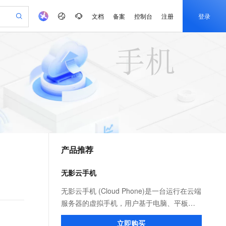
文档
备案
控制台
注册
登录
验
作计划
器
AI 活动
专业服务
服务伙伴合作计划
开发者社区
加入我们
产品动态
服务平台百炼
阿里云 OPC 创新助力计划
一站式生成采购清单，支持单品或批量购买
io：打造专属 AI 语音助手
S产品伙伴计划（繁花）
峰会
CS
造的大模型服务与应用开发平台
一句话生成原生可编辑精美 PPT 文稿
AI 生产力先锋
Al MaaS 服务伙伴赋能合作
域名
博文
Careers
至高可申请百万元
Qwen3.8-Max 模型上线
开启高性价比 AI 编程新体验
弹性可伸缩的云计算服务
Qwen-Audio-3.0-Realtime 端到端实时语音角色扮演
输入一句话想法, 轻松生成专业的 PPT
先锋实践拓展 AI 生产力的边界
Token 补贴，五大权
计划
海大会
伙伴信用分合作计划
商标
问答
社会招聘
益加速 OPC 成功
eek-V4-Pro
SS
一键部署幻兽帕鲁游戏服务器
飞天发布时刻
HOT
Open Search 向量检索版支
划
备案
电子书
校园招聘
pSeek-V4-Pro
视频创作，一键激活电商全链路生产力
稳定、安全、高性价比、高性能的云存储服务
一键购买专属联机服务器，轻松开启游戏
所见，即是所愿
持视频检索 Pipeline 功能
更多支持
划
公司注册
镜像站
视频生成
语音识别与合成
专属 QwenPaw
漫剧工坊：一站式动画创作平台
AI 实训营
HOT
应用身份服务 (IDaaS)
合作伙伴培训与认证
产品推荐
划
上云迁移
站生成，高效打造优质广告素材
全接入的云上超级电脑
从聊天伙伴进化为能主动干活的本地数字员工
快速生产连贯的高质量长漫剧
从基础到进阶，Agent 创客手把手教你
OpenClaw 管理能力上线
e-1.1-T2V
Qwen3-TTS-Flash
lScope
我要反馈
查询合作伙伴
畅细腻的高质量视频
离线语音合成大模型，多语言方言自适应，低延迟高稳定
n Alibaba Cloud ISV 合作
代维服务
建企业门户网站
10 分钟搭建微信、支付宝小程序
无影云手机
MaxCompute MaxFrame 提
创新加速
ope
登录合作伙伴管理后台
我要建议
站，无忧落地极速上线
以可视化方式快速构建移动和 PC 门户网站
国内短信简单易用，安全可靠，秒级触达，全球覆盖200+国家和地区。
高效部署网站，快速应用到小程序
供自动弹性内存功能
e-1.1-I2V
Cosyvoice-V3-Flash
无影云手机 (Cloud Phone)是一台运行在云端
安全
畅自然，细节丰富
高表现力语音合成大模型，语音克隆听感自然
我要投诉
PolarDB
服务器的虚拟手机，用户基于电脑、平板等
上云场景组合购
Milvus 弹性伸缩功能新增节
伴
漫剧创作，剧本、分镜、视频高效生成
100%兼容MySQL、PostgreSQL，兼容Oracle，支持集中和分布式
覆盖90%+业务场景，专享组合折扣价
点支持范围
终端，运行安卓应用云端，广泛应用于移动
2V
VPN
Fun-ASR
立即购买