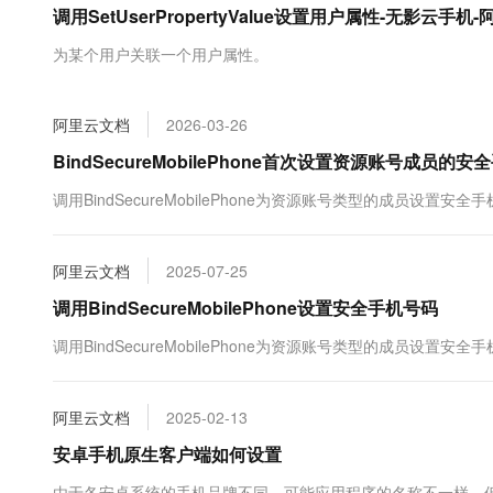
调用SetUserPropertyValue设置用户属性-无影云手机
大数据开发治理平台 Data
AI 产品 免费试用
网络
安全
云开发大赛
Tableau 订阅
1亿+ 大模型 tokens 和 
为某个用户关联一个用户属性。
可观测
入门学习赛
中间件
AI空中课堂在线直播课
云防火墙
140+云产品 免费试用
大模型服务
上云与迁云
云原生的云上边界网络安全
产品新客免费试用，最长1
数据库
阿里云文档
2026-03-26
生态解决方案
千问AI平台-Token Plan
企业出海
大模型ACA认证体验
BindSecureMobilePhone首次设置资源账号成员的
大数据计算
助力企业全员 AI 认知与能
行业生态解决方案
政企业务
调用BindSecureMobilePhone为资源账号类型的成员设置安全
媒体服务
千问AI平台-模型体验
开发者生态解决方案
在线体验全尺寸、多种模态
企业服务与云通信
AI 开发和 AI 应用解决
阿里云文档
2025-07-25
Happy 系列大模型
域名与网站
调用BindSecureMobilePhone设置安全手机号码
终端用户计算
调用BindSecureMobilePhone为资源账号类型的成员设置安全
Serverless
大模型解决方案
阿里云文档
2025-02-13
开发工具
快速部署 Dify，高效搭建 
安卓手机原生客户端如何设置
迁移与运维管理
由于各安卓系统的手机品牌不同，可能应用程序的名称不一样，