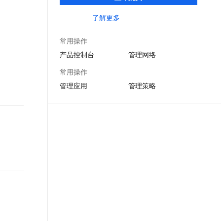
办公，游戏以及广告营销等场景。
文戏情感细腻自然，动作戏激烈拳拳到肉，实现更强表演能力
支持中英文自由切换，具备更强的噪声鲁棒性
ernetes 版 ACK
云聚AI 严选权益
AI 原生数据库服务发布
SSL 证书
了解更多
，一键激活高效办公新体验
理容器应用的 K8s 服务
精选AI产品，从模型到应用全链提效
Agent 数据网关
堡垒机
AI 用量加速计划
云原生数据库 PolarDB
常用操作
应用
防火墙
、识别商机，让客服更高效、服务更出色。
新老同享，达量后返
Agentic Database 发布
产品控制台
管理网络
千问办公
主机安全
NEW
常用操作
的智能体编程平台
一站式AI生产力平台
管理应用
管理策略
AI 应用及服务市场
伶鹊
企业级人与Agent协作平台，接入和调度多个数字员工
智能客服平台，对话机器人、对话分析、智能外呼
AI 应用
大模型服务平台百炼 - 全妙
大模型
应用创作平台
多模态内容创作工具，已接入 DeepSeek
自然语言处理
数据标注
机器学习
息提取
与 AI 智能体进行实时音视频通话
从文本、图片、视频中提取结构化的属性信息
构建支持视频理解的 AI 音视频实时通话应用