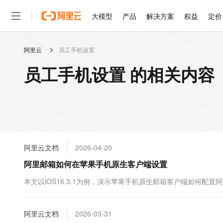
大模型
产品
解决方案
权益
定价
阿里云
员工手机设置
大模型
产品
解决方案
权益
定价
云市场
伙伴
服务
了解阿里云
精选产品
精选解决方案
普惠上云
产品定价
精选商城
成为销售伙伴
售前咨询
为什么选择阿里云
千问AI平台
员工手机设置 的相关内容
了解云产品的定价详情
大模型服务平台百炼
千问办公，解锁你的工作
普惠上云 官方力荐
分销伙伴
在线服务
网站建设
什么是云计算
大
大模型服务与应用平台
企业级Agent产品，直接
云服务器38元/年起，超
咨询伙伴
多端小程序
技术领先
云上成本管理
售后服务
轻量应用服务器
Agency Agents：拥
官方推荐返现计划
大模型
精选产品
精选解决方案
Salesforce 国际版订阅
稳定可靠
管理和优化成本
推荐新用户得奖励，单订单
销售伙伴合作计划
自助服务
友盟天域
安全合规
人工智能与机器学习
AI
文本生成
云数据库 RDS
HappyHorse 打造一
云工开物
无影生态合作计划
在线服务
阿里云文档
2026-04-20
观测云
分析师报告
高校专属算力普惠，学生认
计算
互联网应用开发
Qwen3.8-Max
HOT
Salesforce On Alibaba C
工单服务
阿里邮箱如何在苹果手机原生客户端设置
智能体时代全能旗舰模型
Tuya 物联网平台阿里云
研究报告与白皮书
人工智能平台 PAI
快速拥有专属 OpenClaw
大模
Consulting Partner 合
大数据
容器
免费试用
短信专区
一站式AI开发、训练和推
本文以iOS16.3.1为例，演示苹果手机原生邮箱客户端如何配置
蓝凌 OA
Qwen3.7-Plus
AI 大模型销售与服务生
现代化应用
存储
天池大赛
能看、能想、能动手的多模
云解析DNS
解决方案免费试用 新老
电子合同
最高领取价值200元试用
安全
阿里云文档
网络与CDN
2026-03-31
AI 算法大赛
Qwen3-VL-Plus
畅捷通