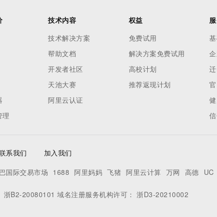
价
技术内容
权益
服
技术解决方案
免费试用
基
帮助文档
解决方案免费试用
企
开发者社区
高校计划
迁
天池大赛
推荐返现计划
官
器
阿里云认证
健
管理
信
联系我们
加入我们
巴国际交易市场
1688
阿里妈妈
飞猪
阿里云计算
万网
高德
UC
：
浙B2-20080101
域名注册服务机构许可：
浙D3-20210002