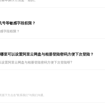
一个 AI 助手
超强辅助，Bol
即刻拥有 DeepSeek-R1 满血版
在企业官网、通讯软件中为客户提供 AI 客服
多种方案随心选，轻松解锁专属 DeepSeek
机号等敏感字段权限？
敏感字段权限？
哪里可以设置阿里云网盘与相册登陆密码方便下次登陆？
以设置阿里云网盘与相册登陆密码方便下次登陆呀?
面下方点击"联系我们"与我们沟通。